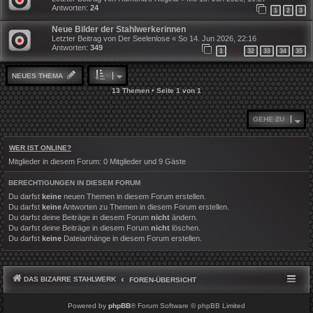
Antworten:
24
1
2
3
Neue Bilder der Stahlwerkerinnen
Letzter Beitrag von
Der Seelenlose
«
So 14. Jun 2026, 22:16
Antworten:
349
1
32
33
34
35
…
NEUES THEMA
13 Themen • Seite
1
von
1
GEHE ZU
WER IST ONLINE?
Mitglieder in diesem Forum: 0 Mitglieder und 9 Gäste
BERECHTIGUNGEN IN DIESEM FORUM
Du darfst
keine
neuen Themen in diesem Forum erstellen.
Du darfst
keine
Antworten zu Themen in diesem Forum erstellen.
Du darfst deine Beiträge in diesem Forum
nicht
ändern.
Du darfst deine Beiträge in diesem Forum
nicht
löschen.
Du darfst
keine
Dateianhänge in diesem Forum erstellen.
DAS BIZARRE STAHLWERK
FOREN-ÜBERSICHT
Powered by
phpBB
® Forum Software © phpBB Limited