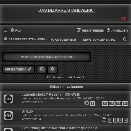
DAS BIZARRE STAHLWERK
SU
FAQ
REGISTRIEREN
ANMELDEN
DAS BIZARRE STAHLWERK
S
FOREN-ÜBERSICHT
NEWS VON DER STAHLWERKFRONT
U
C
NEWS VON DER STAHLWERKFRONT
H
E
SUCHE
ERWEITERTE SUCHE
NEUES THEMA
13 Themen • Seite
1
von
1
Bekanntmachungen
Jugendschutz # Regeln/ !!!INFO‘s!!!
Letzter Beitrag von
Miss Ramona
«
So 26. Jul 2026, 22:47
Antworten:
135
1
11
12
13
14
…
Urlaub
Letzter Beitrag von
Ramona's Regina
«
So 21. Jun 2026, 14:47
Antworten:
34
1
2
3
4
Geburtstag im Stahwerk#Geburtstags-Special