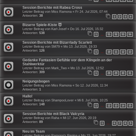
Session Berichte mit Rabea Cross
Letzter Beitrag von
Miss Ramona
«
Fr 24. Jul 2026, 07:44
Antworten:
38
1
2
3
4
Bizarre Spiele-Kiste 😈
Letzter Beitrag von
Karl-Josef
«
Do 16. Jul 2026, 15:32
Antworten:
538
1
51
52
53
54
…
Session Berichte mit Bizarrlady Scarlett
Letzter Beitrag von
SM79
«
Mo 13. Jul 2026, 19:33
Antworten:
126
1
10
11
12
13
…
Gedanke Fantasien Gefühle vor dem Klingeln an der
Stahlwerktür
Letzter Beitrag von
Mark_Two
«
Mo 13. Jul 2026, 12:52
Antworten:
309
1
28
29
30
31
…
Neigungsbogen
Letzter Beitrag von
Miss Ramona
«
So 12. Jul 2026, 11:34
Antworten:
1
Hallo!
Letzter Beitrag von
ShampooLover
«
Mi 8. Jul 2026, 10:25
Antworten:
148
1
12
13
14
15
…
Session Berichte mit Black Valcyria
Letzter Beitrag von
Raha
«
Mi 17. Jun 2026, 20:19
Antworten:
89
1
6
7
8
9
…
Neu im Team
Letzter Beitrag von
Ramona's Regina
«
Mo 15. Jun 2026, 19:27