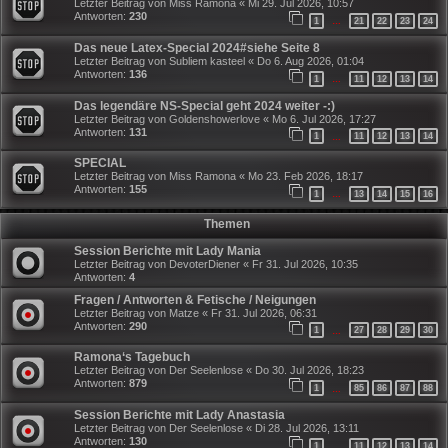
Letzter Beitrag von
Miss Ramona
«
Mi 29. Jul 2026, 10:57
Antworten:
230
1
21
22
23
24
…
Das neue Latex-Special 2024#siehe Seite 8
Letzter Beitrag von
Subliem kasteel
«
Do 6. Aug 2026, 01:04
Antworten:
136
1
11
12
13
14
…
Das legendäre NS-Special geht 2024 weiter -:)
Letzter Beitrag von
Goldenshowerlove
«
Mo 6. Jul 2026, 17:27
Antworten:
131
1
11
12
13
14
…
SPECIAL
Letzter Beitrag von
Miss Ramona
«
Mo 23. Feb 2026, 18:17
Antworten:
155
1
13
14
15
16
…
Themen
Session Berichte mit Lady Mania
Letzter Beitrag von
DevoterDiener
«
Fr 31. Jul 2026, 10:35
Antworten:
4
Fragen / Antworten & Fetische / Neigungen
Letzter Beitrag von
Matze
«
Fr 31. Jul 2026, 06:31
Antworten:
290
1
27
28
29
30
…
Ramona‘s Tagebuch
Letzter Beitrag von
Der Seelenlose
«
Do 30. Jul 2026, 18:23
Antworten:
879
1
85
86
87
88
…
Session Berichte mit Lady Anastasia
Letzter Beitrag von
Der Seelenlose
«
Di 28. Jul 2026, 13:11
Antworten:
130
1
11
12
13
14
…