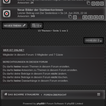
Antworten:
24
1
2
3
Neue Bilder der Stahlwerkerinnen
Letzter Beitrag von
Der Seelenlose
«
So 14. Jun 2026, 22:16
Antworten:
349
1
32
33
34
35
…
NEUES THEMA
13 Themen • Seite
1
von
1
GEHE ZU
WER IST ONLINE?
Mitglieder in diesem Forum: 0 Mitglieder und 7 Gäste
BERECHTIGUNGEN IN DIESEM FORUM
Du darfst
keine
neuen Themen in diesem Forum erstellen.
Du darfst
keine
Antworten zu Themen in diesem Forum erstellen.
Du darfst deine Beiträge in diesem Forum
nicht
ändern.
Du darfst deine Beiträge in diesem Forum
nicht
löschen.
Du darfst
keine
Dateianhänge in diesem Forum erstellen.
DAS BIZARRE STAHLWERK
FOREN-ÜBERSICHT
Powered by
phpBB
® Forum Software © phpBB Limited