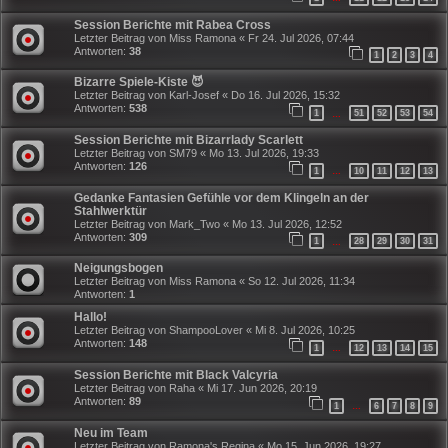
Session Berichte mit Rabea Cross
Letzter Beitrag von
Miss Ramona
«
Fr 24. Jul 2026, 07:44
Antworten:
38
1
2
3
4
Bizarre Spiele-Kiste 😈
Letzter Beitrag von
Karl-Josef
«
Do 16. Jul 2026, 15:32
Antworten:
538
1
51
52
53
54
…
Session Berichte mit Bizarrlady Scarlett
Letzter Beitrag von
SM79
«
Mo 13. Jul 2026, 19:33
Antworten:
126
1
10
11
12
13
…
Gedanke Fantasien Gefühle vor dem Klingeln an der
Stahlwerktür
Letzter Beitrag von
Mark_Two
«
Mo 13. Jul 2026, 12:52
Antworten:
309
1
28
29
30
31
…
Neigungsbogen
Letzter Beitrag von
Miss Ramona
«
So 12. Jul 2026, 11:34
Antworten:
1
Hallo!
Letzter Beitrag von
ShampooLover
«
Mi 8. Jul 2026, 10:25
Antworten:
148
1
12
13
14
15
…
Session Berichte mit Black Valcyria
Letzter Beitrag von
Raha
«
Mi 17. Jun 2026, 20:19
Antworten:
89
1
6
7
8
9
…
Neu im Team
Letzter Beitrag von
Ramona's Regina
«
Mo 15. Jun 2026, 19:27