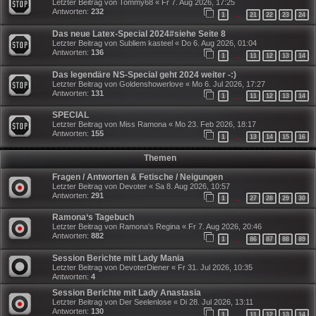
Letzter Beitrag von
Tommy68
«
Fr 7. Aug 2026, 17:25
Antworten:
232
1
21
22
23
24
…
Das neue Latex-Special 2024#siehe Seite 8
Letzter Beitrag von
Subliem kasteel
«
Do 6. Aug 2026, 01:04
Antworten:
136
1
11
12
13
14
…
Das legendäre NS-Special geht 2024 weiter -:)
Letzter Beitrag von
Goldenshowerlove
«
Mo 6. Jul 2026, 17:27
Antworten:
131
1
11
12
13
14
…
SPECIAL
Letzter Beitrag von
Miss Ramona
«
Mo 23. Feb 2026, 18:17
Antworten:
155
1
13
14
15
16
…
Themen
Fragen / Antworten & Fetische / Neigungen
Letzter Beitrag von
Devoter
«
Sa 8. Aug 2026, 10:57
Antworten:
291
1
27
28
29
30
…
Ramona‘s Tagebuch
Letzter Beitrag von
Ramona's Regina
«
Fr 7. Aug 2026, 20:46
Antworten:
882
1
86
87
88
89
…
Session Berichte mit Lady Mania
Letzter Beitrag von
DevoterDiener
«
Fr 31. Jul 2026, 10:35
Antworten:
4
Session Berichte mit Lady Anastasia
Letzter Beitrag von
Der Seelenlose
«
Di 28. Jul 2026, 13:11
Antworten:
130
1
11
12
13
14
…