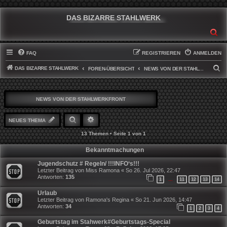
DAS BIZARRE STAHLWERK
SU
FAQ
REGISTRIEREN
ANMELDEN
DAS BIZARRE STAHLWERK
S
FOREN-ÜBERSICHT
NEWS VON DER STAHLWERKFRONT
U
C
NEWS VON DER STAHLWERKFRONT
H
E
SUCHE
ERWEITERTE SUCHE
NEUES THEMA
13 Themen • Seite
1
von
1
Bekanntmachungen
Jugendschutz # Regeln/ !!!INFO‘s!!!
Letzter Beitrag von
Miss Ramona
«
So 26. Jul 2026, 22:47
Antworten:
135
1
11
12
13
14
…
Urlaub
Letzter Beitrag von
Ramona's Regina
«
So 21. Jun 2026, 14:47
Antworten:
34
1
2
3
4
Geburtstag im Stahwerk#Geburtstags-Special