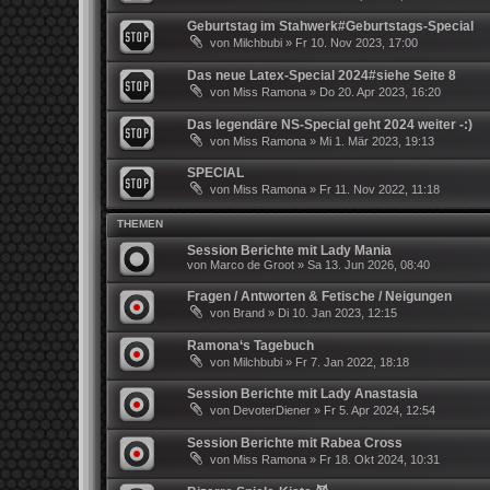
Geburtstag im Stahwerk#Geburtstags-Special
von
Milchbubi
»
Fr 10. Nov 2023, 17:00
Das neue Latex-Special 2024#siehe Seite 8
von
Miss Ramona
»
Do 20. Apr 2023, 16:20
Das legendäre NS-Special geht 2024 weiter -:)
von
Miss Ramona
»
Mi 1. Mär 2023, 19:13
SPECIAL
von
Miss Ramona
»
Fr 11. Nov 2022, 11:18
THEMEN
Session Berichte mit Lady Mania
von
Marco de Groot
»
Sa 13. Jun 2026, 08:40
Fragen / Antworten & Fetische / Neigungen
von
Brand
»
Di 10. Jan 2023, 12:15
Ramona‘s Tagebuch
von
Milchbubi
»
Fr 7. Jan 2022, 18:18
Session Berichte mit Lady Anastasia
von
DevoterDiener
»
Fr 5. Apr 2024, 12:54
Session Berichte mit Rabea Cross
von
Miss Ramona
»
Fr 18. Okt 2024, 10:31