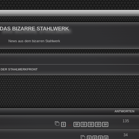
DAS BIZARRE STAHLWERK
News aus dem bizarren Stahlwerk
 DER STAHLWERKFRONT
WEITERTE SUCHE
ANTWORTEN
135
1
10
11
12
13
14
…
34
1
2
3
4