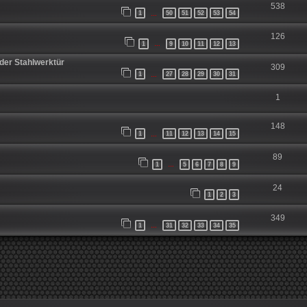
538
1
50
51
52
53
54
…
126
1
9
10
11
12
13
…
der Stahlwerktür
309
1
27
28
29
30
31
…
1
148
1
11
12
13
14
15
…
89
1
5
6
7
8
9
…
24
1
2
3
349
1
31
32
33
34
35
…