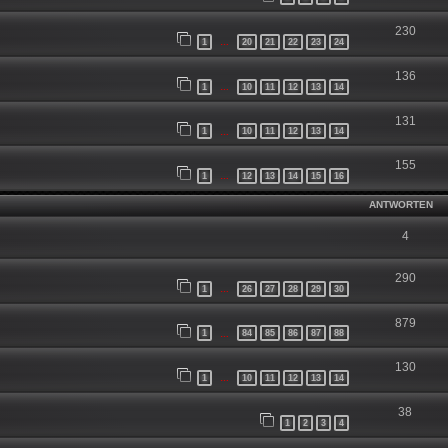
230
1
20
21
22
23
24
…
136
1
10
11
12
13
14
…
131
1
10
11
12
13
14
…
155
1
12
13
14
15
16
…
ANTWORTEN
4
290
1
26
27
28
29
30
…
879
1
84
85
86
87
88
…
130
1
10
11
12
13
14
…
38
1
2
3
4