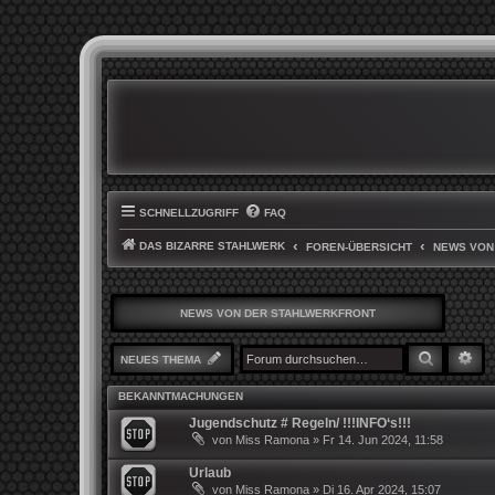
SCHNELLZUGRIFF
FAQ
DAS BIZARRE STAHLWERK
FOREN-ÜBERSICHT
NEWS VON
NEWS VON DER STAHLWERKFRONT
SUCHE
ER
NEUES THEMA
BEKANNTMACHUNGEN
Jugendschutz # Regeln/ !!!INFO‘s!!!
von
Miss Ramona
»
Fr 14. Jun 2024, 11:58
Urlaub
von
Miss Ramona
»
Di 16. Apr 2024, 15:07