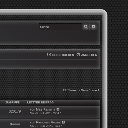
SUCHE
ERWEITERTE SUCHE
REGISTRIEREN
ANMELDEN
13 Themen • Seite
1
von
1
ZUGRIFFE
LETZTER BEITRAG
von
Miss Ramona
320179
So 26. Jul 2026, 22:47
von
Ramona's Regina
94444
So 21. Jun 2026, 14:47