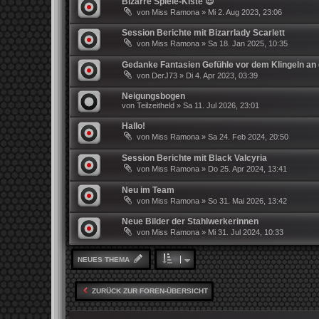
Bizarre Spiele-Kiste 😈
von
Miss Ramona
»
Mi 2. Aug 2023, 23:06
Session Berichte mit Bizarrlady Scarlett
von
Miss Ramona
»
Sa 18. Jan 2025, 10:35
Gedanke Fantasien Gefühle vor dem Klingeln an 
von
DerJ73
»
Di 4. Apr 2023, 03:39
Neigungsbogen
von
Teilzeitheld
»
Sa 11. Jul 2026, 23:01
Hallo!
von
Miss Ramona
»
Sa 24. Feb 2024, 20:50
Session Berichte mit Black Valcyria
von
Miss Ramona
»
Do 25. Apr 2024, 13:41
Neu im Team
von
Miss Ramona
»
So 31. Mai 2026, 13:42
Neue Bilder der Stahlwerkerinnen
von
Miss Ramona
»
Mi 31. Jul 2024, 10:33
NEUES THEMA
ZURÜCK ZUR FOREN-ÜBERSICHT