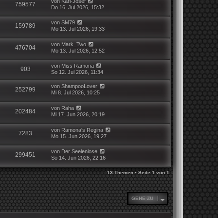
von
Karl-Josef
759577
Do 16. Jul 2026, 15:32
von
SM79
159789
Mo 13. Jul 2026, 19:33
von
Mark_Two
476704
Mo 13. Jul 2026, 12:52
von
Miss Ramona
903
So 12. Jul 2026, 11:34
von
ShampooLover
252799
Mi 8. Jul 2026, 10:25
von
Raha
202484
Mi 17. Jun 2026, 20:19
von
Ramona's Regina
7283
Mo 15. Jun 2026, 19:27
von
Der Seelenlose
299451
So 14. Jun 2026, 22:16
13 Themen • Seite
1
von
1
GEHE ZU