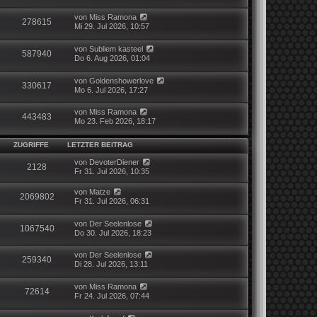
von
Miss Ramona
278615
Mi 29. Jul 2026, 10:57
von
Subliem kasteel
587940
Do 6. Aug 2026, 01:04
von
Goldenshowerlove
330617
Mo 6. Jul 2026, 17:27
von
Miss Ramona
443483
Mo 23. Feb 2026, 18:17
ZUGRIFFE
LETZTER BEITRAG
von
DevoterDiener
2128
Fr 31. Jul 2026, 10:35
von
Matze
2069802
Fr 31. Jul 2026, 06:31
von
Der Seelenlose
1067540
Do 30. Jul 2026, 18:23
von
Der Seelenlose
259340
Di 28. Jul 2026, 13:11
von
Miss Ramona
72614
Fr 24. Jul 2026, 07:44