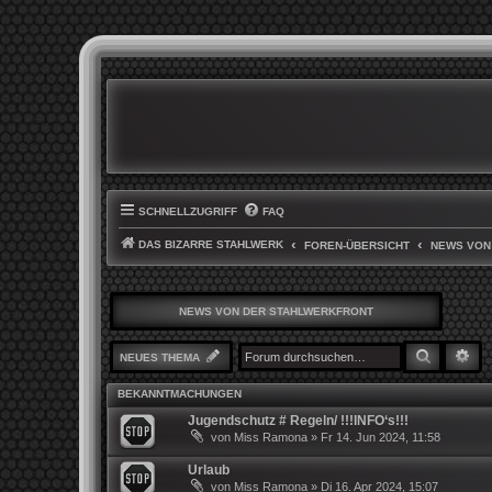
SCHNELLZUGRIFF
FAQ
DAS BIZARRE STAHLWERK
FOREN-ÜBERSICHT
NEWS VON
NEWS VON DER STAHLWERKFRONT
SUCHE
ER
NEUES THEMA
BEKANNTMACHUNGEN
Jugendschutz # Regeln/ !!!INFO‘s!!!
von
Miss Ramona
»
Fr 14. Jun 2024, 11:58
Urlaub
von
Miss Ramona
»
Di 16. Apr 2024, 15:07