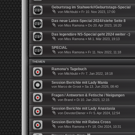
Geburtstag im Stahwerk#Geburtstags-Special
von
Milchbubi
»
Fr 10. Nov 2023, 17:00
Das neue Latex-Special 2024#siehe Seite 8
von
Miss Ramona
»
Do 20. Apr 2023, 16:20
Das legendäre NS-Special geht 2024 weiter -:)
von
Miss Ramona
»
Mi 1. Mär 2023, 19:13
SPECIAL
von
Miss Ramona
»
Fr 11. Nov 2022, 11:18
THEMEN
Ramona‘s Tagebuch
von
Milchbubi
»
Fr 7. Jan 2022, 18:18
Session Berichte mit Lady Mania
von
Marco de Groot
»
Sa 13. Jun 2026, 08:40
Fragen / Antworten & Fetische / Neigungen
von
Brand
»
Di 10. Jan 2023, 12:15
Session Berichte mit Lady Anastasia
von
DevoterDiener
»
Fr 5. Apr 2024, 12:54
Session Berichte mit Rabea Cross
von
Miss Ramona
»
Fr 18. Okt 2024, 10:31