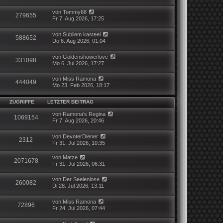
von
Tommy68
279655
Fr 7. Aug 2026, 17:25
von
Subliem kasteel
588652
Do 6. Aug 2026, 01:04
von
Goldenshowerlove
331098
Mo 6. Jul 2026, 17:27
von
Miss Ramona
444049
Mo 23. Feb 2026, 18:17
ZUGRIFFE
LETZTER BEITRAG
von
Ramona's Regina
1069154
Fr 7. Aug 2026, 20:46
von
DevoterDiener
2312
Fr 31. Jul 2026, 10:35
von
Matze
2071678
Fr 31. Jul 2026, 06:31
von
Der Seelenlose
260082
Di 28. Jul 2026, 13:11
von
Miss Ramona
72896
Fr 24. Jul 2026, 07:44