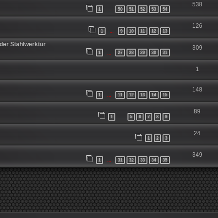
538
1
50
51
52
53
54
…
126
1
9
10
11
12
13
…
der Stahlwerktür
309
1
27
28
29
30
31
…
1
148
1
11
12
13
14
15
…
89
1
5
6
7
8
9
…
24
1
2
3
349
1
31
32
33
34
35
…