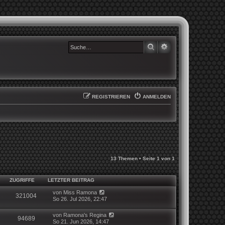
SUCHE
ERWEITERTE SUCHE
REGISTRIEREN
ANMELDEN
13 Themen • Seite
1
von
1
ZUGRIFFE
LETZTER BEITRAG
von
Miss Ramona
321004
So 26. Jul 2026, 22:47
von
Ramona's Regina
94689
So 21. Jun 2026, 14:47