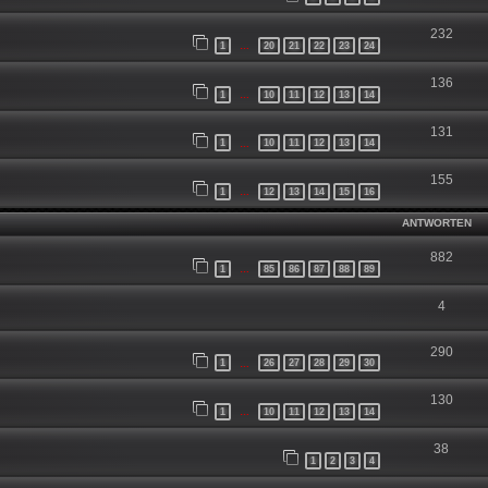
232
1
20
21
22
23
24
…
136
1
10
11
12
13
14
…
131
1
10
11
12
13
14
…
155
1
12
13
14
15
16
…
ANTWORTEN
882
1
85
86
87
88
89
…
4
290
1
26
27
28
29
30
…
130
1
10
11
12
13
14
…
38
1
2
3
4