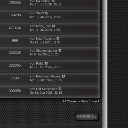
von
Karl-Josef
760555
Do 16. Jul 2026, 15:32
von
SM79
160209
Mo 13. Jul 2026, 19:33
von
Mark_Two
477434
Mo 13. Jul 2026, 12:52
von
Miss Ramona
966
So 12. Jul 2026, 11:34
von
ShampooLover
253258
Mi 8. Jul 2026, 10:25
von
Raha
202805
Mi 17. Jun 2026, 20:19
von
Ramona's Regina
7433
Mo 15. Jun 2026, 19:27
von
Der Seelenlose
300056
So 14. Jun 2026, 22:16
13 Themen • Seite
1
von
1
GEHE ZU