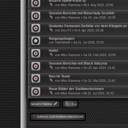
Bizarre Spiele-Kiste 😈
von
Miss Ramona
»
Mi 2. Aug 2023, 23:06
Session Berichte mit Bizarrlady Scarlett
von
Miss Ramona
»
Sa 18. Jan 2025, 10:35
Gedanke Fantasien Gefühle vor dem Klingeln an 
von
DerJ73
»
Di 4. Apr 2023, 03:39
Neigungsbogen
von
Teilzeitheld
»
Sa 11. Jul 2026, 23:01
Hallo!
von
Miss Ramona
»
Sa 24. Feb 2024, 20:50
Session Berichte mit Black Valcyria
von
Miss Ramona
»
Do 25. Apr 2024, 13:41
Neu im Team
von
Miss Ramona
»
So 31. Mai 2026, 13:42
Neue Bilder der Stahlwerkerinnen
von
Miss Ramona
»
Mi 31. Jul 2024, 10:33
NEUES THEMA
ZURÜCK ZUR FOREN-ÜBERSICHT