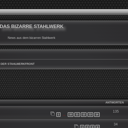
DAS BIZARRE STAHLWERK
News aus dem bizarren Stahlwerk
 DER STAHLWERKFRONT
WEITERTE SUCHE
ANTWORTEN
135
1
10
11
12
13
14
…
34
1
2
3
4