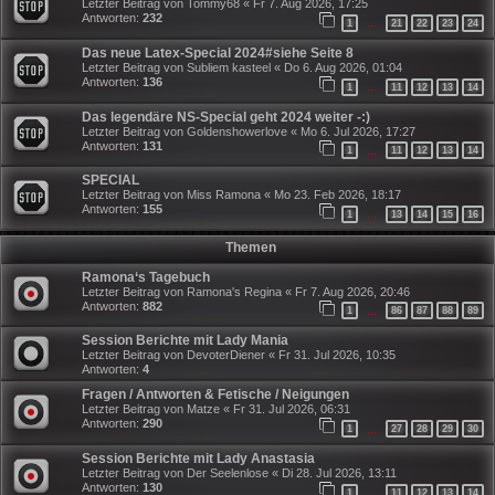
Letzter Beitrag von
Tommy68
«
Fr 7. Aug 2026, 17:25
Antworten:
232
1
21
22
23
24
…
Das neue Latex-Special 2024#siehe Seite 8
Letzter Beitrag von
Subliem kasteel
«
Do 6. Aug 2026, 01:04
Antworten:
136
1
11
12
13
14
…
Das legendäre NS-Special geht 2024 weiter -:)
Letzter Beitrag von
Goldenshowerlove
«
Mo 6. Jul 2026, 17:27
Antworten:
131
1
11
12
13
14
…
SPECIAL
Letzter Beitrag von
Miss Ramona
«
Mo 23. Feb 2026, 18:17
Antworten:
155
1
13
14
15
16
…
Themen
Ramona‘s Tagebuch
Letzter Beitrag von
Ramona's Regina
«
Fr 7. Aug 2026, 20:46
Antworten:
882
1
86
87
88
89
…
Session Berichte mit Lady Mania
Letzter Beitrag von
DevoterDiener
«
Fr 31. Jul 2026, 10:35
Antworten:
4
Fragen / Antworten & Fetische / Neigungen
Letzter Beitrag von
Matze
«
Fr 31. Jul 2026, 06:31
Antworten:
290
1
27
28
29
30
…
Session Berichte mit Lady Anastasia
Letzter Beitrag von
Der Seelenlose
«
Di 28. Jul 2026, 13:11
Antworten:
130
1
11
12
13
14
…