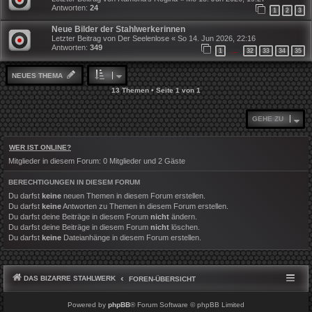
Antworten:
24
1
2
3
Neue Bilder der Stahlwerkerinnen
Letzter Beitrag von
Der Seelenlose
«
So 14. Jun 2026, 22:16
Antworten:
349
1
32
33
34
35
…
NEUES THEMA
13 Themen • Seite
1
von
1
GEHE ZU
WER IST ONLINE?
Mitglieder in diesem Forum: 0 Mitglieder und 2 Gäste
BERECHTIGUNGEN IN DIESEM FORUM
Du darfst
keine
neuen Themen in diesem Forum erstellen.
Du darfst
keine
Antworten zu Themen in diesem Forum erstellen.
Du darfst deine Beiträge in diesem Forum
nicht
ändern.
Du darfst deine Beiträge in diesem Forum
nicht
löschen.
Du darfst
keine
Dateianhänge in diesem Forum erstellen.
DAS BIZARRE STAHLWERK
FOREN-ÜBERSICHT
Powered by
phpBB
® Forum Software © phpBB Limited