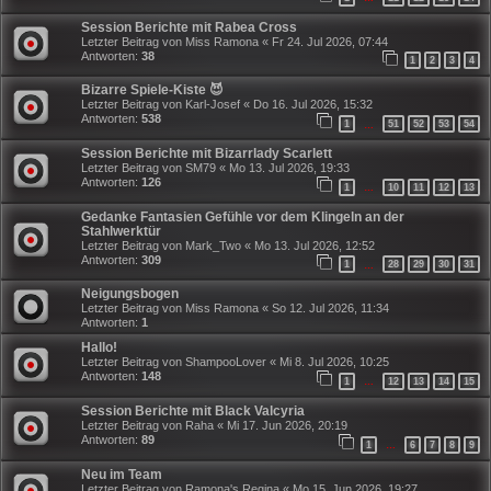
Session Berichte mit Rabea Cross
Letzter Beitrag von
Miss Ramona
«
Fr 24. Jul 2026, 07:44
Antworten:
38
1
2
3
4
Bizarre Spiele-Kiste 😈
Letzter Beitrag von
Karl-Josef
«
Do 16. Jul 2026, 15:32
Antworten:
538
1
51
52
53
54
…
Session Berichte mit Bizarrlady Scarlett
Letzter Beitrag von
SM79
«
Mo 13. Jul 2026, 19:33
Antworten:
126
1
10
11
12
13
…
Gedanke Fantasien Gefühle vor dem Klingeln an der
Stahlwerktür
Letzter Beitrag von
Mark_Two
«
Mo 13. Jul 2026, 12:52
Antworten:
309
1
28
29
30
31
…
Neigungsbogen
Letzter Beitrag von
Miss Ramona
«
So 12. Jul 2026, 11:34
Antworten:
1
Hallo!
Letzter Beitrag von
ShampooLover
«
Mi 8. Jul 2026, 10:25
Antworten:
148
1
12
13
14
15
…
Session Berichte mit Black Valcyria
Letzter Beitrag von
Raha
«
Mi 17. Jun 2026, 20:19
Antworten:
89
1
6
7
8
9
…
Neu im Team
Letzter Beitrag von
Ramona's Regina
«
Mo 15. Jun 2026, 19:27