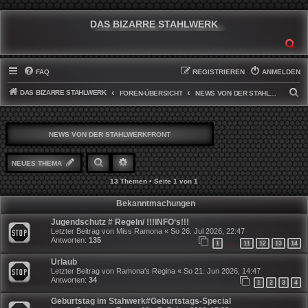
DAS BIZARRE STAHLWERK
SU
FAQ
REGISTRIEREN
ANMELDEN
DAS BIZARRE STAHLWERK
S
FOREN-ÜBERSICHT
NEWS VON DER STAHLWERKFRONT
U
C
NEWS VON DER STAHLWERKFRONT
H
E
SUCHE
ERWEITERTE SUCHE
NEUES THEMA
13 Themen • Seite
1
von
1
Bekanntmachungen
Jugendschutz # Regeln/ !!!INFO‘s!!!
Letzter Beitrag von
Miss Ramona
«
So 26. Jul 2026, 22:47
Antworten:
135
1
11
12
13
14
…
Urlaub
Letzter Beitrag von
Ramona's Regina
«
So 21. Jun 2026, 14:47
Antworten:
34
1
2
3
4
Geburtstag im Stahwerk#Geburtstags-Special