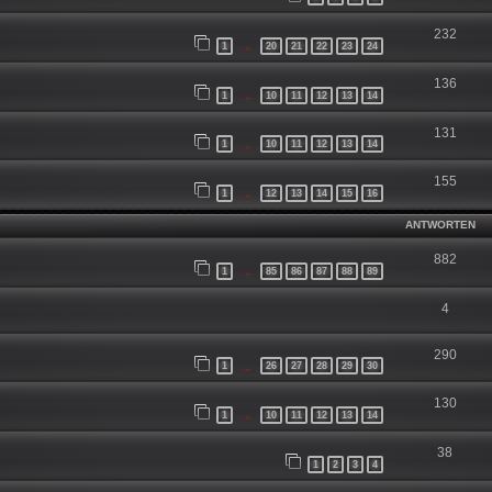
232
1
20
21
22
23
24
…
136
1
10
11
12
13
14
…
131
1
10
11
12
13
14
…
155
1
12
13
14
15
16
…
ANTWORTEN
882
1
85
86
87
88
89
…
4
290
1
26
27
28
29
30
…
130
1
10
11
12
13
14
…
38
1
2
3
4