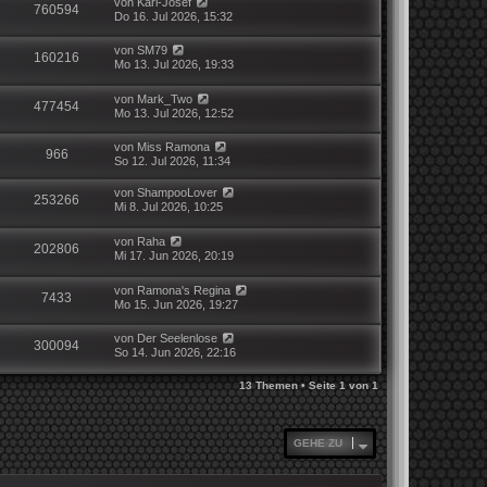
von
Karl-Josef
760594
Do 16. Jul 2026, 15:32
von
SM79
160216
Mo 13. Jul 2026, 19:33
von
Mark_Two
477454
Mo 13. Jul 2026, 12:52
von
Miss Ramona
966
So 12. Jul 2026, 11:34
von
ShampooLover
253266
Mi 8. Jul 2026, 10:25
von
Raha
202806
Mi 17. Jun 2026, 20:19
von
Ramona's Regina
7433
Mo 15. Jun 2026, 19:27
von
Der Seelenlose
300094
So 14. Jun 2026, 22:16
13 Themen • Seite
1
von
1
GEHE ZU