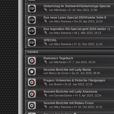
Geburtstag im Stahwerk#Geburtstags-Special
von
Milchbubi
»
Fr 10. Nov 2023, 17:00
Das neue Latex-Special 2024#siehe Seite 8
von
Miss Ramona
»
Do 20. Apr 2023, 16:20
Das legendäre NS-Special geht 2024 weiter -:)
von
Miss Ramona
»
Mi 1. Mär 2023, 19:13
SPECIAL
von
Miss Ramona
»
Fr 11. Nov 2022, 11:18
THEMEN
Ramona‘s Tagebuch
von
Milchbubi
»
Fr 7. Jan 2022, 18:18
Session Berichte mit Lady Mania
von
Marco de Groot
»
Sa 13. Jun 2026, 08:40
Fragen / Antworten & Fetische / Neigungen
von
Brand
»
Di 10. Jan 2023, 12:15
Session Berichte mit Lady Anastasia
von
DevoterDiener
»
Fr 5. Apr 2024, 12:54
Session Berichte mit Rabea Cross
von
Miss Ramona
»
Fr 18. Okt 2024, 10:31