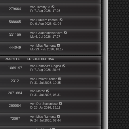
von
Tommy68
279664
Fr 7. Aug 2026, 17:25
von
Subliem kasteel
588665
Do 6. Aug 2026, 01:04
von
Goldenshowerlove
331109
Mo 6. Jul 2026, 17:27
von
Miss Ramona
444049
Mo 23. Feb 2026, 18:17
ZUGRIFFE
LETZTER BEITRAG
von
Ramona's Regina
1069197
Fr 7. Aug 2026, 20:46
von
DevoterDiener
2312
Fr 31. Jul 2026, 10:35
von
Matze
2071684
Fr 31. Jul 2026, 06:31
von
Der Seelenlose
260084
Di 28. Jul 2026, 13:11
von
Miss Ramona
72897
Fr 24. Jul 2026, 07:44