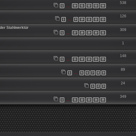
538
1
50
51
52
53
54
…
126
1
9
10
11
12
13
…
der Stahlwerktür
309
1
27
28
29
30
31
…
1
148
1
11
12
13
14
15
…
89
1
5
6
7
8
9
…
24
1
2
3
349
1
31
32
33
34
35
…