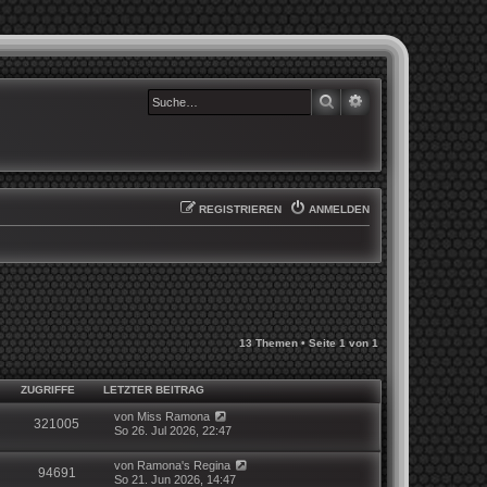
SUCHE
ERWEITERTE SUCHE
REGISTRIEREN
ANMELDEN
13 Themen • Seite
1
von
1
ZUGRIFFE
LETZTER BEITRAG
von
Miss Ramona
321005
So 26. Jul 2026, 22:47
von
Ramona's Regina
94691
So 21. Jun 2026, 14:47