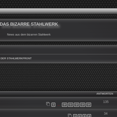
DAS BIZARRE STAHLWERK
News aus dem bizarren Stahlwerk
 DER STAHLWERKFRONT
WEITERTE SUCHE
ANTWORTEN
135
1
10
11
12
13
14
…
34
1
2
3
4