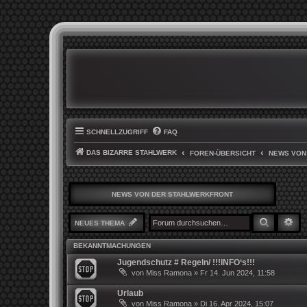
SCHNELLZUGRIFF
FAQ
DAS BIZARRE STAHLWERK
FOREN-ÜBERSICHT
NEWS VON
NEWS VON DER STAHLWERKFRONT
SUCHE
ER
NEUES THEMA
BEKANNTMACHUNGEN
Jugendschutz # Regeln/ !!!INFO‘s!!!
von
Miss Ramona
»
Fr 14. Jun 2024, 11:58
Urlaub
von
Miss Ramona
»
Di 16. Apr 2024, 15:07