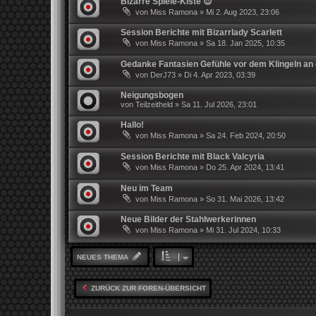
Bizarre Spiele-Kiste 😈
von
Miss Ramona
»
Mi 2. Aug 2023, 23:06
Session Berichte mit Bizarrlady Scarlett
von
Miss Ramona
»
Sa 18. Jan 2025, 10:35
Gedanke Fantasien Gefühle vor dem Klingeln an 
von
DerJ73
»
Di 4. Apr 2023, 03:39
Neigungsbogen
von
Teilzeitheld
»
Sa 11. Jul 2026, 23:01
Hallo!
von
Miss Ramona
»
Sa 24. Feb 2024, 20:50
Session Berichte mit Black Valcyria
von
Miss Ramona
»
Do 25. Apr 2024, 13:41
Neu im Team
von
Miss Ramona
»
So 31. Mai 2026, 13:42
Neue Bilder der Stahlwerkerinnen
von
Miss Ramona
»
Mi 31. Jul 2024, 10:33
NEUES THEMA
ZURÜCK ZUR FOREN-ÜBERSICHT