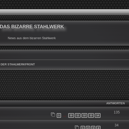
DAS BIZARRE STAHLWERK
News aus dem bizarren Stahlwerk
 DER STAHLWERKFRONT
WEITERTE SUCHE
ANTWORTEN
135
1
10
11
12
13
14
…
34
1
2
3
4