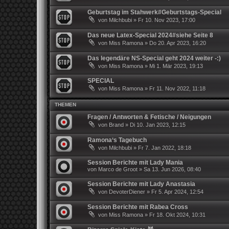
Geburtstag im Stahwerk#Geburtstags-Special
von
Milchbubi
»
Fr 10. Nov 2023, 17:00
Das neue Latex-Special 2024#siehe Seite 8
von
Miss Ramona
»
Do 20. Apr 2023, 16:20
Das legendäre NS-Special geht 2024 weiter -:)
von
Miss Ramona
»
Mi 1. Mär 2023, 19:13
SPECIAL
von
Miss Ramona
»
Fr 11. Nov 2022, 11:18
THEMEN
Fragen / Antworten & Fetische / Neigungen
von
Brand
»
Di 10. Jan 2023, 12:15
Ramona‘s Tagebuch
von
Milchbubi
»
Fr 7. Jan 2022, 18:18
Session Berichte mit Lady Mania
von
Marco de Groot
»
Sa 13. Jun 2026, 08:40
Session Berichte mit Lady Anastasia
von
DevoterDiener
»
Fr 5. Apr 2024, 12:54
Session Berichte mit Rabea Cross
von
Miss Ramona
»
Fr 18. Okt 2024, 10:31