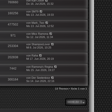
von
Karl-Josef
760660
Do 16. Jul 2026, 15:32
von
SM79
160256
Mo 13. Jul 2026, 19:33
von
Mark_Two
477502
Mo 13. Jul 2026, 12:52
von
Miss Ramona
971
So 12. Jul 2026, 11:34
von
ShampooLover
253304
Mi 8. Jul 2026, 10:25
von
Raha
202838
Mi 17. Jun 2026, 20:19
von
Ramona's Regina
7442
Mo 15. Jun 2026, 19:27
von
Der Seelenlose
300164
So 14. Jun 2026, 22:16
13 Themen • Seite
1
von
1
GEHE ZU