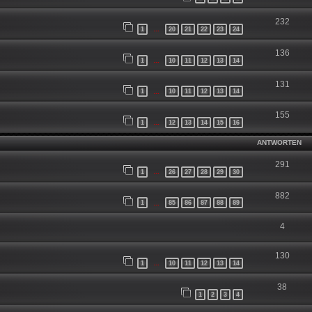
232
1
20
21
22
23
24
…
136
1
10
11
12
13
14
…
131
1
10
11
12
13
14
…
155
1
12
13
14
15
16
…
ANTWORTEN
291
1
26
27
28
29
30
…
882
1
85
86
87
88
89
…
4
130
1
10
11
12
13
14
…
38
1
2
3
4