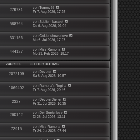
von
Tommy68
279731
Fr 7. Aug 2026, 17:25
von
Subliem kasteel
588764
Do 6. Aug 2026, 01:04
von
Goldenshowerlove
331156
Mo 6. Jul 2026, 17:27
von
Miss Ramona
444127
Mo 23. Feb 2026, 18:17
ZUGRIFFE
LETZTER BEITRAG
von
Devoter
2072109
Sa 8. Aug 2026, 10:57
von
Ramona's Regina
1069402
Fr 7. Aug 2026, 20:46
von
DevoterDiener
2327
Fr 31. Jul 2026, 10:35
von
Der Seelenlose
260142
Di 28. Jul 2026, 13:11
von
Miss Ramona
72915
Fr 24. Jul 2026, 07:44