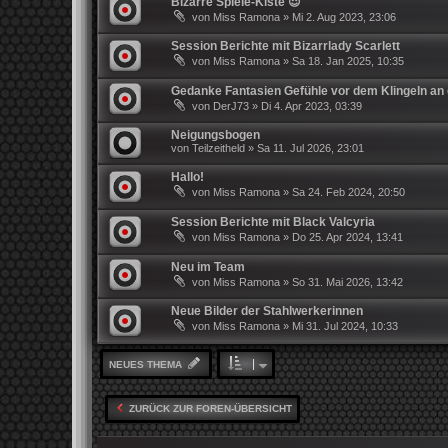
Bizarre Spiele-Kiste 😈
von
Miss Ramona
»
Mi 2. Aug 2023, 23:06
Session Berichte mit Bizarrlady Scarlett
von
Miss Ramona
»
Sa 18. Jan 2025, 10:35
Gedanke Fantasien Gefühle vor dem Klingeln an 
von
DerJ73
»
Di 4. Apr 2023, 03:39
Neigungsbogen
von
Teilzeitheld
»
Sa 11. Jul 2026, 23:01
Hallo!
von
Miss Ramona
»
Sa 24. Feb 2024, 20:50
Session Berichte mit Black Valcyria
von
Miss Ramona
»
Do 25. Apr 2024, 13:41
Neu im Team
von
Miss Ramona
»
So 31. Mai 2026, 13:42
Neue Bilder der Stahlwerkerinnen
von
Miss Ramona
»
Mi 31. Jul 2024, 10:33
NEUES THEMA
ZURÜCK ZUR FOREN-ÜBERSICHT