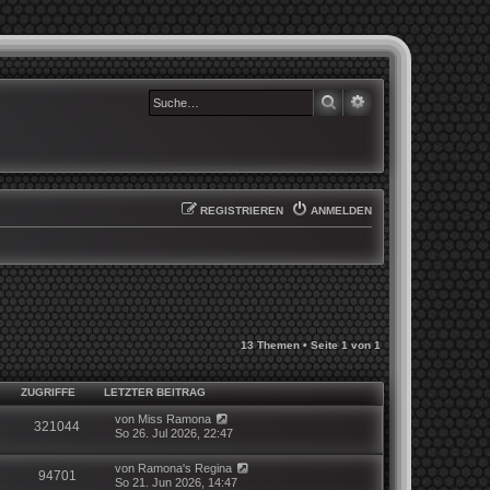
SUCHE
ERWEITERTE SUCHE
REGISTRIEREN
ANMELDEN
13 Themen • Seite
1
von
1
ZUGRIFFE
LETZTER BEITRAG
von
Miss Ramona
321044
So 26. Jul 2026, 22:47
von
Ramona's Regina
94701
So 21. Jun 2026, 14:47