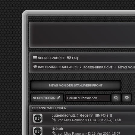
SCHNELLZUGRIFF
FAQ
DAS BIZARRE STAHLWERK
FOREN-ÜBERSICHT
NEWS VON
NEWS VON DER STAHLWERKFRONT
SUCHE
ER
NEUES THEMA
BEKANNTMACHUNGEN
Jugendschutz # Regeln/ !!!INFO‘s!!!
von
Miss Ramona
»
Fr 14. Jun 2024, 11:58
Urlaub
von
Miss Ramona
»
Di 16. Apr 2024, 15:07