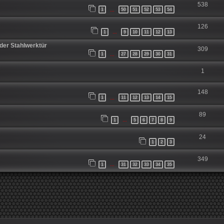
538
1
50
51
52
53
54
…
126
1
9
10
11
12
13
…
der Stahlwerktür
309
1
27
28
29
30
31
…
1
148
1
11
12
13
14
15
…
89
1
5
6
7
8
9
…
24
1
2
3
349
1
31
32
33
34
35
…