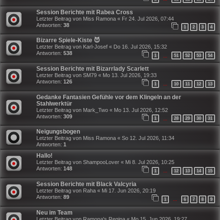
Session Berichte mit Rabea Cross
Letzter Beitrag von
Miss Ramona
«
Fr 24. Jul 2026, 07:44
Antworten:
38
1
2
3
4
Bizarre Spiele-Kiste 😈
Letzter Beitrag von
Karl-Josef
«
Do 16. Jul 2026, 15:32
Antworten:
538
1
51
52
53
54
…
Session Berichte mit Bizarrlady Scarlett
Letzter Beitrag von
SM79
«
Mo 13. Jul 2026, 19:33
Antworten:
126
1
10
11
12
13
…
Gedanke Fantasien Gefühle vor dem Klingeln an der
Stahlwerktür
Letzter Beitrag von
Mark_Two
«
Mo 13. Jul 2026, 12:52
Antworten:
309
1
28
29
30
31
…
Neigungsbogen
Letzter Beitrag von
Miss Ramona
«
So 12. Jul 2026, 11:34
Antworten:
1
Hallo!
Letzter Beitrag von
ShampooLover
«
Mi 8. Jul 2026, 10:25
Antworten:
148
1
12
13
14
15
…
Session Berichte mit Black Valcyria
Letzter Beitrag von
Raha
«
Mi 17. Jun 2026, 20:19
Antworten:
89
1
6
7
8
9
…
Neu im Team
Letzter Beitrag von
Ramona's Regina
«
Mo 15. Jun 2026, 19:27