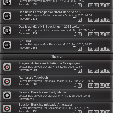
Letzter Beitrag von
Tommy68
«
Fr 7. Aug 2026, 17:25
Antworten:
232
1
21
22
23
24
…
Das neue Latex-Special 2024#siehe Seite 8
Letzter Beitrag von
Subliem kasteel
«
Do 6. Aug 2026, 01:04
Antworten:
136
1
11
12
13
14
…
Das legendäre NS-Special geht 2024 weiter -:)
Letzter Beitrag von
Goldenshowerlove
«
Mo 6. Jul 2026, 17:27
Antworten:
131
1
11
12
13
14
…
SPECIAL
Letzter Beitrag von
Miss Ramona
«
Mo 23. Feb 2026, 18:17
Antworten:
155
1
13
14
15
16
…
Themen
Fragen / Antworten & Fetische / Neigungen
Letzter Beitrag von
Devoter
«
Sa 8. Aug 2026, 10:57
Antworten:
291
1
27
28
29
30
…
Ramona‘s Tagebuch
Letzter Beitrag von
Ramona's Regina
«
Fr 7. Aug 2026, 20:46
Antworten:
882
1
86
87
88
89
…
Session Berichte mit Lady Mania
Letzter Beitrag von
DevoterDiener
«
Fr 31. Jul 2026, 10:35
Antworten:
4
Session Berichte mit Lady Anastasia
Letzter Beitrag von
Der Seelenlose
«
Di 28. Jul 2026, 13:11
Antworten:
130
1
11
12
13
14
…