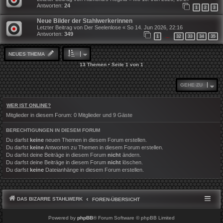
Antworten:
24
1
2
3
Neue Bilder der Stahlwerkerinnen
Letzter Beitrag von
Der Seelenlose
«
So 14. Jun 2026, 22:16
Antworten:
349
1
32
33
34
35
…
NEUES THEMA
13 Themen • Seite
1
von
1
GEHE ZU
WER IST ONLINE?
Mitglieder in diesem Forum: 0 Mitglieder und 9 Gäste
BERECHTIGUNGEN IN DIESEM FORUM
Du darfst
keine
neuen Themen in diesem Forum erstellen.
Du darfst
keine
Antworten zu Themen in diesem Forum erstellen.
Du darfst deine Beiträge in diesem Forum
nicht
ändern.
Du darfst deine Beiträge in diesem Forum
nicht
löschen.
Du darfst
keine
Dateianhänge in diesem Forum erstellen.
DAS BIZARRE STAHLWERK
FOREN-ÜBERSICHT
Powered by
phpBB
® Forum Software © phpBB Limited