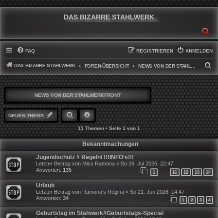
DAS BIZARRE STAHLWERK
SU
FAQ
REGISTRIEREN
ANMELDEN
DAS BIZARRE STAHLWERK
S
FOREN-ÜBERSICHT
NEWS VON DER STAHLWERKFRONT
U
C
NEWS VON DER STAHLWERKFRONT
H
E
SUCHE
ERWEITERTE SUCHE
NEUES THEMA
13 Themen • Seite
1
von
1
Bekanntmachungen
Jugendschutz # Regeln/ !!!INFO‘s!!!
Letzter Beitrag von
Miss Ramona
«
So 26. Jul 2026, 22:47
Antworten:
135
1
11
12
13
14
…
Urlaub
Letzter Beitrag von
Ramona's Regina
«
So 21. Jun 2026, 14:47
Antworten:
34
1
2
3
4
Geburtstag im Stahwerk#Geburtstags-Special