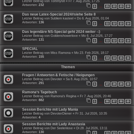
Letzter Beitrag von
Tommy68
«
Fr 7. Aug 2026, 17:25
Antworten:
232
1
21
22
23
24
…
Das neue Latex-Special 2024#siehe Seite 8
Letzter Beitrag von
Subliem kasteel
«
Do 6. Aug 2026, 01:04
Antworten:
136
1
11
12
13
14
…
Das legendäre NS-Special geht 2024 weiter -:)
Letzter Beitrag von
Goldenshowerlove
«
Mo 6. Jul 2026, 17:27
Antworten:
131
1
11
12
13
14
…
SPECIAL
Letzter Beitrag von
Miss Ramona
«
Mo 23. Feb 2026, 18:17
Antworten:
155
1
13
14
15
16
…
Themen
Fragen / Antworten & Fetische / Neigungen
Letzter Beitrag von
Devoter
«
Sa 8. Aug 2026, 10:57
Antworten:
291
1
27
28
29
30
…
Ramona‘s Tagebuch
Letzter Beitrag von
Ramona's Regina
«
Fr 7. Aug 2026, 20:46
Antworten:
882
1
86
87
88
89
…
Session Berichte mit Lady Mania
Letzter Beitrag von
DevoterDiener
«
Fr 31. Jul 2026, 10:35
Antworten:
4
Session Berichte mit Lady Anastasia
Letzter Beitrag von
Der Seelenlose
«
Di 28. Jul 2026, 13:11
Antworten:
130
1
11
12
13
14
…