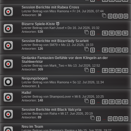
Session Berichte mit Rabea Cross
Letzter Beitrag von
Miss Ramona
«
Fr 24. Jul 2026, 07:44
Antworten:
38
1
2
3
4
Bizarre Spiele-Kiste 😈
Letzter Beitrag von
Karl-Josef
«
Do 16. Jul 2026, 15:32
Antworten:
538
1
51
52
53
54
…
Session Berichte mit Bizarrlady Scarlett
Letzter Beitrag von
SM79
«
Mo 13. Jul 2026, 19:33
Antworten:
126
1
10
11
12
13
…
Gedanke Fantasien Gefühle vor dem Klingeln an der
Stahlwerktür
Letzter Beitrag von
Mark_Two
«
Mo 13. Jul 2026, 12:52
Antworten:
309
1
28
29
30
31
…
Neigungsbogen
Letzter Beitrag von
Miss Ramona
«
So 12. Jul 2026, 11:34
Antworten:
1
Hallo!
Letzter Beitrag von
ShampooLover
«
Mi 8. Jul 2026, 10:25
Antworten:
148
1
12
13
14
15
…
Session Berichte mit Black Valcyria
Letzter Beitrag von
Raha
«
Mi 17. Jun 2026, 20:19
Antworten:
89
1
6
7
8
9
…
Neu im Team
Letzter Beitrag von
Ramona's Regina
«
Mo 15. Jun 2026, 19:27