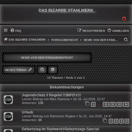
DAS BIZARRE STAHLWERK
SU
FAQ
REGISTRIEREN
ANMELDEN
DAS BIZARRE STAHLWERK
S
FOREN-ÜBERSICHT
NEWS VON DER STAHLWERKFRONT
U
C
NEWS VON DER STAHLWERKFRONT
H
E
SUCHE
ERWEITERTE SUCHE
NEUES THEMA
13 Themen • Seite
1
von
1
Bekanntmachungen
Jugendschutz # Regeln/ !!!INFO‘s!!!
Letzter Beitrag von
Miss Ramona
«
So 26. Jul 2026, 22:47
Antworten:
135
1
11
12
13
14
…
Urlaub
Letzter Beitrag von
Ramona's Regina
«
So 21. Jun 2026, 14:47
Antworten:
34
1
2
3
4
Geburtstag im Stahwerk#Geburtstags-Special