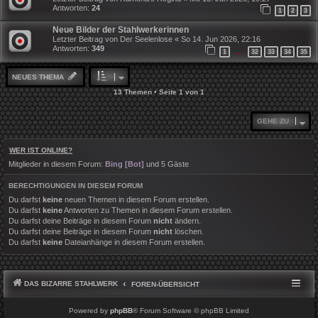
Antworten:
24
1
2
3
Neue Bilder der Stahlwerkerinnen
Letzter Beitrag von
Der Seelenlose
«
So 14. Jun 2026, 22:16
Antworten:
349
1
32
33
34
35
…
NEUES THEMA
13 Themen • Seite
1
von
1
GEHE ZU
WER IST ONLINE?
Mitglieder in diesem Forum:
Bing [Bot]
und 5 Gäste
BERECHTIGUNGEN IN DIESEM FORUM
Du darfst
keine
neuen Themen in diesem Forum erstellen.
Du darfst
keine
Antworten zu Themen in diesem Forum erstellen.
Du darfst deine Beiträge in diesem Forum
nicht
ändern.
Du darfst deine Beiträge in diesem Forum
nicht
löschen.
Du darfst
keine
Dateianhänge in diesem Forum erstellen.
DAS BIZARRE STAHLWERK
FOREN-ÜBERSICHT
Powered by
phpBB
® Forum Software © phpBB Limited