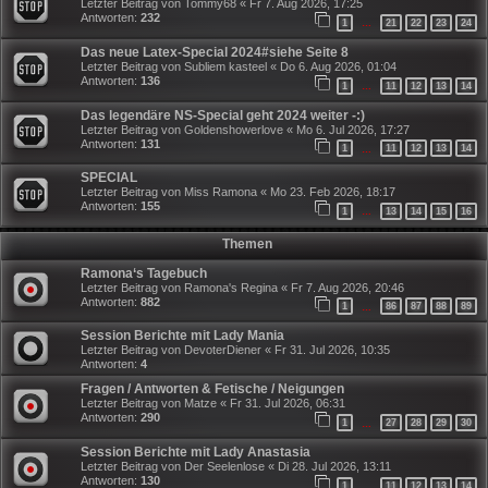
Letzter Beitrag von
Tommy68
«
Fr 7. Aug 2026, 17:25
Antworten:
232
1
21
22
23
24
…
Das neue Latex-Special 2024#siehe Seite 8
Letzter Beitrag von
Subliem kasteel
«
Do 6. Aug 2026, 01:04
Antworten:
136
1
11
12
13
14
…
Das legendäre NS-Special geht 2024 weiter -:)
Letzter Beitrag von
Goldenshowerlove
«
Mo 6. Jul 2026, 17:27
Antworten:
131
1
11
12
13
14
…
SPECIAL
Letzter Beitrag von
Miss Ramona
«
Mo 23. Feb 2026, 18:17
Antworten:
155
1
13
14
15
16
…
Themen
Ramona‘s Tagebuch
Letzter Beitrag von
Ramona's Regina
«
Fr 7. Aug 2026, 20:46
Antworten:
882
1
86
87
88
89
…
Session Berichte mit Lady Mania
Letzter Beitrag von
DevoterDiener
«
Fr 31. Jul 2026, 10:35
Antworten:
4
Fragen / Antworten & Fetische / Neigungen
Letzter Beitrag von
Matze
«
Fr 31. Jul 2026, 06:31
Antworten:
290
1
27
28
29
30
…
Session Berichte mit Lady Anastasia
Letzter Beitrag von
Der Seelenlose
«
Di 28. Jul 2026, 13:11
Antworten:
130
1
11
12
13
14
…