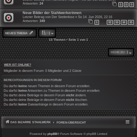
Antworten:
24
1
2
3
Neue Bilder der Stahlwerkerinnen
Letzter Beitrag von
Der Seelenlose
«
So 14. Jun 2026, 22:16
Antworten:
349
1
32
33
34
35
…
NEUES THEMA
13 Themen • Seite
1
von
1
GEHE ZU
WER IST ONLINE?
Mitglieder in diesem Forum: 0 Mitglieder und 2 Gäste
BERECHTIGUNGEN IN DIESEM FORUM
Du darfst
keine
neuen Themen in diesem Forum erstellen.
Du darfst
keine
Antworten zu Themen in diesem Forum erstellen.
Du darfst deine Beiträge in diesem Forum
nicht
ändern.
Du darfst deine Beiträge in diesem Forum
nicht
löschen.
Du darfst
keine
Dateianhänge in diesem Forum erstellen.
DAS BIZARRE STAHLWERK
FOREN-ÜBERSICHT
Powered by
phpBB
® Forum Software © phpBB Limited