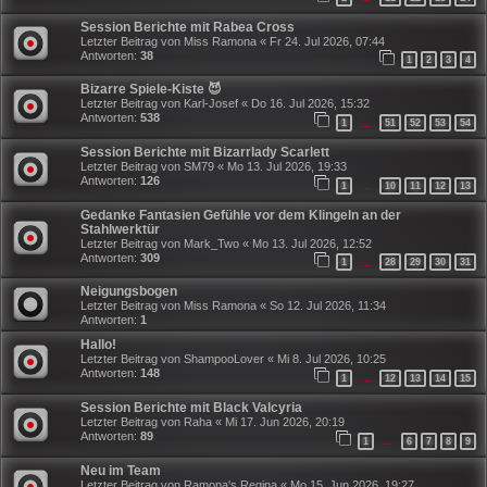
Session Berichte mit Rabea Cross
Letzter Beitrag von
Miss Ramona
«
Fr 24. Jul 2026, 07:44
Antworten:
38
1
2
3
4
Bizarre Spiele-Kiste 😈
Letzter Beitrag von
Karl-Josef
«
Do 16. Jul 2026, 15:32
Antworten:
538
1
51
52
53
54
…
Session Berichte mit Bizarrlady Scarlett
Letzter Beitrag von
SM79
«
Mo 13. Jul 2026, 19:33
Antworten:
126
1
10
11
12
13
…
Gedanke Fantasien Gefühle vor dem Klingeln an der
Stahlwerktür
Letzter Beitrag von
Mark_Two
«
Mo 13. Jul 2026, 12:52
Antworten:
309
1
28
29
30
31
…
Neigungsbogen
Letzter Beitrag von
Miss Ramona
«
So 12. Jul 2026, 11:34
Antworten:
1
Hallo!
Letzter Beitrag von
ShampooLover
«
Mi 8. Jul 2026, 10:25
Antworten:
148
1
12
13
14
15
…
Session Berichte mit Black Valcyria
Letzter Beitrag von
Raha
«
Mi 17. Jun 2026, 20:19
Antworten:
89
1
6
7
8
9
…
Neu im Team
Letzter Beitrag von
Ramona's Regina
«
Mo 15. Jun 2026, 19:27