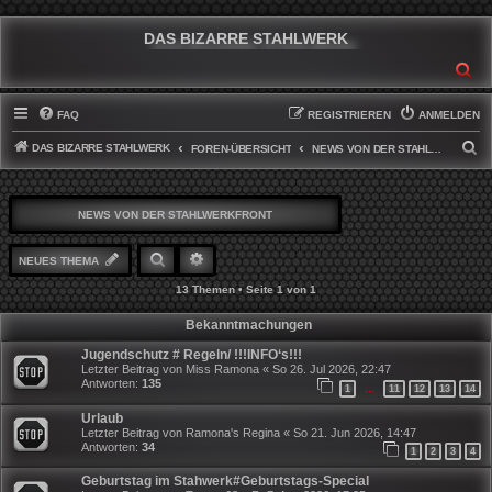
DAS BIZARRE STAHLWERK
SU
FAQ
REGISTRIEREN
ANMELDEN
DAS BIZARRE STAHLWERK
S
FOREN-ÜBERSICHT
NEWS VON DER STAHLWERKFRONT
U
C
NEWS VON DER STAHLWERKFRONT
H
E
SUCHE
ERWEITERTE SUCHE
NEUES THEMA
13 Themen • Seite
1
von
1
Bekanntmachungen
Jugendschutz # Regeln/ !!!INFO‘s!!!
Letzter Beitrag von
Miss Ramona
«
So 26. Jul 2026, 22:47
Antworten:
135
1
11
12
13
14
…
Urlaub
Letzter Beitrag von
Ramona's Regina
«
So 21. Jun 2026, 14:47
Antworten:
34
1
2
3
4
Geburtstag im Stahwerk#Geburtstags-Special