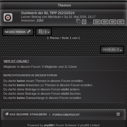
Themen
Stahlwerk der BL TIPP 2023/2024
Letzter Beitrag von
Milchbubi
«
Sa 16. Mai 2026, 18:17
Antworten:
2163
1
214
215
216
217
…
NEUES THEMA
1 Thema • Seite
1
von
1
GEHE ZU
WER IST ONLINE?
Mitglieder in diesem Forum: 0 Mitglieder und 11 Gäste
BERECHTIGUNGEN IN DIESEM FORUM
Du darfst
keine
neuen Themen in diesem Forum erstellen.
Du darfst
keine
Antworten zu Themen in diesem Forum erstellen.
Du darfst deine Beiträge in diesem Forum
nicht
ändern.
Du darfst deine Beiträge in diesem Forum
nicht
löschen.
Du darfst
keine
Dateianhänge in diesem Forum erstellen.
DAS BIZARRE STAHLWERK
FOREN-ÜBERSICHT
Powered by
phpBB
® Forum Software © phpBB Limited