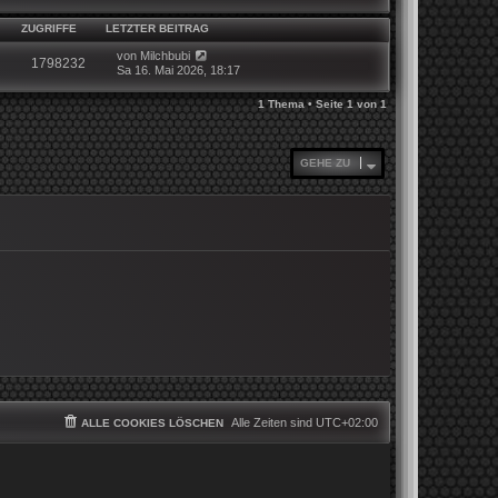
ZUGRIFFE
LETZTER BEITRAG
von
Milchbubi
1798232
Sa 16. Mai 2026, 18:17
1 Thema • Seite
1
von
1
GEHE ZU
Alle Zeiten sind
UTC+02:00
ALLE COOKIES LÖSCHEN