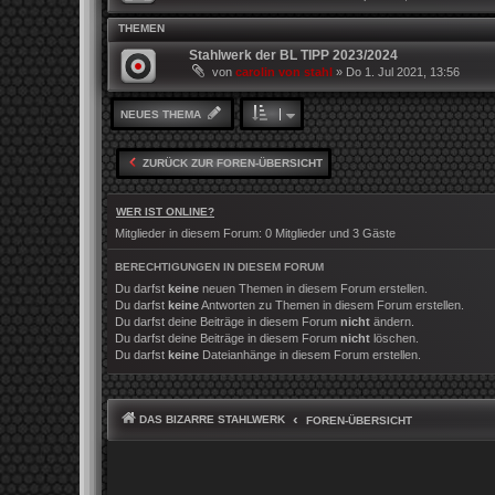
THEMEN
Stahlwerk der BL TIPP 2023/2024
von
carolin von stahl
»
Do 1. Jul 2021, 13:56
NEUES THEMA
ZURÜCK ZUR FOREN-ÜBERSICHT
WER IST ONLINE?
Mitglieder in diesem Forum: 0 Mitglieder und 3 Gäste
BERECHTIGUNGEN IN DIESEM FORUM
Du darfst
keine
neuen Themen in diesem Forum erstellen.
Du darfst
keine
Antworten zu Themen in diesem Forum erstellen.
Du darfst deine Beiträge in diesem Forum
nicht
ändern.
Du darfst deine Beiträge in diesem Forum
nicht
löschen.
Du darfst
keine
Dateianhänge in diesem Forum erstellen.
DAS BIZARRE STAHLWERK
FOREN-ÜBERSICHT