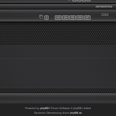
ANTWORTEN
2163
1
213
214
215
216
217
…
Powered by
phpBB
® Forum Software © phpBB Limited
Deutsche Übersetzung durch
phpBB.de