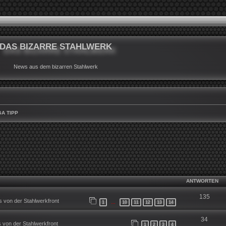
DAS BIZARRE STAHLWERK
News aus dem bizarren Stahlwerk
A TIPP
WEITERTE SUCHE
ANTWORTEN
135
 von der Stahlwerkfront
1
10
11
12
13
14
…
34
 von der Stahlwerkfront
1
2
3
4