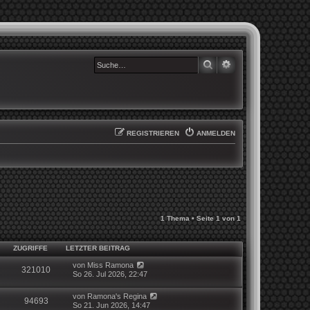
SUCHE
ERWEITERTE SUCHE
REGISTRIEREN
ANMELDEN
1 Thema • Seite
1
von
1
ZUGRIFFE
LETZTER BEITRAG
von
Miss Ramona
321010
So 26. Jul 2026, 22:47
von
Ramona's Regina
94693
So 21. Jun 2026, 14:47