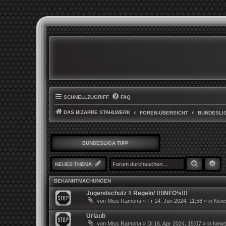
SCHNELLZUGRIFF
FAQ
DAS BIZARRE STAHLWERK
FOREN-ÜBERSICHT
BUNDESLIG
BUNDESLIGA TIPP
SUCHE
ER
NEUES THEMA
BEKANNTMACHUNGEN
Jugendschutz # Regeln/ !!!INFO‘s!!!
von
Miss Ramona
»
Fr 14. Jun 2024, 11:58
» in
News
Urlaub
von
Miss Ramona
»
Di 16. Apr 2024, 15:07
» in
News