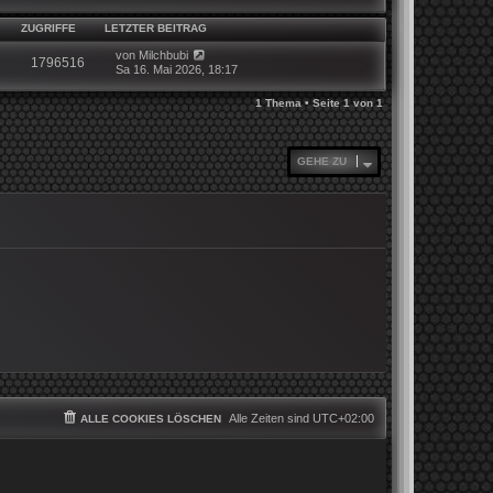
ZUGRIFFE
LETZTER BEITRAG
von
Milchbubi
1796516
Sa 16. Mai 2026, 18:17
1 Thema • Seite
1
von
1
GEHE ZU
Alle Zeiten sind
UTC+02:00
ALLE COOKIES LÖSCHEN