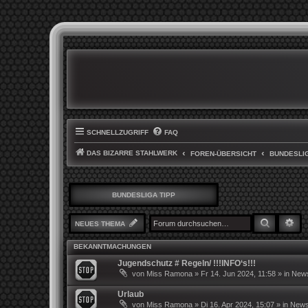
SCHNELLZUGRIFF
FAQ
DAS BIZARRE STAHLWERK
FOREN-ÜBERSICHT
BUNDESLIG
BUNDESLIGA TIPP
SUCHE
ER
NEUES THEMA
BEKANNTMACHUNGEN
Jugendschutz # Regeln/ !!!INFO‘s!!!
von
Miss Ramona
»
Fr 14. Jun 2024, 11:58
» in
News
Urlaub
von
Miss Ramona
»
Di 16. Apr 2024, 15:07
» in
News