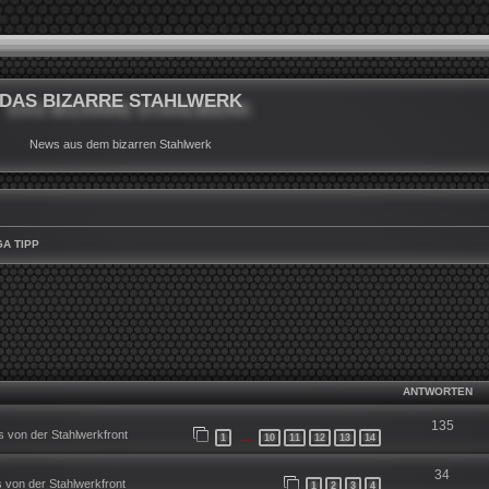
DAS BIZARRE STAHLWERK
News aus dem bizarren Stahlwerk
A TIPP
WEITERTE SUCHE
ANTWORTEN
135
 von der Stahlwerkfront
1
10
11
12
13
14
…
34
 von der Stahlwerkfront
1
2
3
4