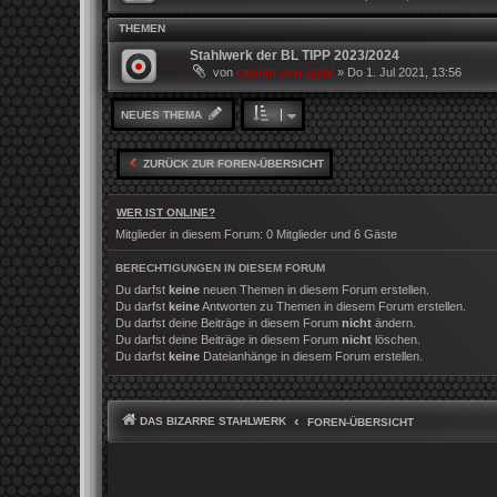
THEMEN
Stahlwerk der BL TIPP 2023/2024
von
carolin von stahl
»
Do 1. Jul 2021, 13:56
NEUES THEMA
ZURÜCK ZUR FOREN-ÜBERSICHT
WER IST ONLINE?
Mitglieder in diesem Forum: 0 Mitglieder und 6 Gäste
BERECHTIGUNGEN IN DIESEM FORUM
Du darfst
keine
neuen Themen in diesem Forum erstellen.
Du darfst
keine
Antworten zu Themen in diesem Forum erstellen.
Du darfst deine Beiträge in diesem Forum
nicht
ändern.
Du darfst deine Beiträge in diesem Forum
nicht
löschen.
Du darfst
keine
Dateianhänge in diesem Forum erstellen.
DAS BIZARRE STAHLWERK
FOREN-ÜBERSICHT