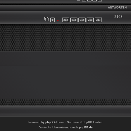
ANTWORTEN
2163
1
213
214
215
216
217
…
Powered by
phpBB
® Forum Software © phpBB Limited
Deutsche Übersetzung durch
phpBB.de