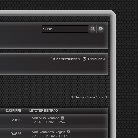
SUCHE
ERWEITERTE SUCHE
REGISTRIEREN
ANMELDEN
1 Thema • Seite
1
von
1
ZUGRIFFE
LETZTER BEITRAG
von
Miss Ramona
320832
So 26. Jul 2026, 22:47
von
Ramona's Regina
94626
So 21. Jun 2026, 14:47