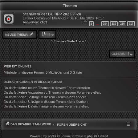
Themen
Stahlwerk der BL TIPP 2023/2024
Letzter Beitrag von
Milchbubi
«
Sa 16. Mai 2026, 18:17
Antworten:
2163
1
214
215
216
217
…
NEUES THEMA
1 Thema • Seite
1
von
1
GEHE ZU
WER IST ONLINE?
Mitglieder in diesem Forum: 0 Mitglieder und 3 Gäste
BERECHTIGUNGEN IN DIESEM FORUM
Du darfst
keine
neuen Themen in diesem Forum erstellen.
Du darfst
keine
Antworten zu Themen in diesem Forum erstellen.
Du darfst deine Beiträge in diesem Forum
nicht
ändern.
Du darfst deine Beiträge in diesem Forum
nicht
löschen.
Du darfst
keine
Dateianhänge in diesem Forum erstellen.
DAS BIZARRE STAHLWERK
FOREN-ÜBERSICHT
Powered by
phpBB
® Forum Software © phpBB Limited