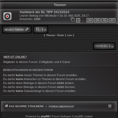
Themen
Stahlwerk der BL TIPP 2023/2024
Letzter Beitrag von
Milchbubi
«
Sa 16. Mai 2026, 18:17
Antworten:
2163
1
214
215
216
217
…
NEUES THEMA
1 Thema • Seite
1
von
1
GEHE ZU
WER IST ONLINE?
Mitglieder in diesem Forum: 0 Mitglieder und 6 Gäste
BERECHTIGUNGEN IN DIESEM FORUM
Du darfst
keine
neuen Themen in diesem Forum erstellen.
Du darfst
keine
Antworten zu Themen in diesem Forum erstellen.
Du darfst deine Beiträge in diesem Forum
nicht
ändern.
Du darfst deine Beiträge in diesem Forum
nicht
löschen.
Du darfst
keine
Dateianhänge in diesem Forum erstellen.
DAS BIZARRE STAHLWERK
FOREN-ÜBERSICHT
Powered by
phpBB
® Forum Software © phpBB Limited