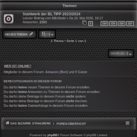
Themen
Stahlwerk der BL TIPP 2023/2024
Letzter Beitrag von
Milchbubi
«
Sa 16. Mai 2026, 18:17
Antworten:
2163
1
214
215
216
217
…
NEUES THEMA
1 Thema • Seite
1
von
1
GEHE ZU
WER IST ONLINE?
Mitglieder in diesem Forum:
Amazon [Bot]
und 9 Gäste
BERECHTIGUNGEN IN DIESEM FORUM
Du darfst
keine
neuen Themen in diesem Forum erstellen.
Du darfst
keine
Antworten zu Themen in diesem Forum erstellen.
Du darfst deine Beiträge in diesem Forum
nicht
ändern.
Du darfst deine Beiträge in diesem Forum
nicht
löschen.
Du darfst
keine
Dateianhänge in diesem Forum erstellen.
DAS BIZARRE STAHLWERK
FOREN-ÜBERSICHT
Powered by
phpBB
® Forum Software © phpBB Limited