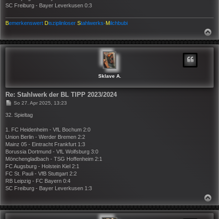
SC Freiburg - Bayer Leverkusen 0:3
B
emerkenswert
D
isziplinloser
S
tahlwerks-
M
ilchbubi
N
A
C
H
O
B
E
N
Sklave A.
Re: Stahlwerk der BL TIPP 2023/2024
B
So 27. Apr 2025, 13:23
e
i
32. Spieltag
t
r
1. FC Heidenheim - VfL Bochum 2:0
a
Union Berlin - Werder Bremen 2:2
g
Mainz 05 - Eintracht Frankfurt 1:3
Borussia Dortmund - VfL Wolfsburg 3:0
Mönchengladbach - TSG Hoffenheim 2:1
FC Augsburg - Holstein Kiel 2:1
FC St. Pauli - VfB Stuttgart 2:2
RB Leipzig - FC Bayern 0:4
SC Freiburg - Bayer Leverkusen 1:3
N
A
C
H