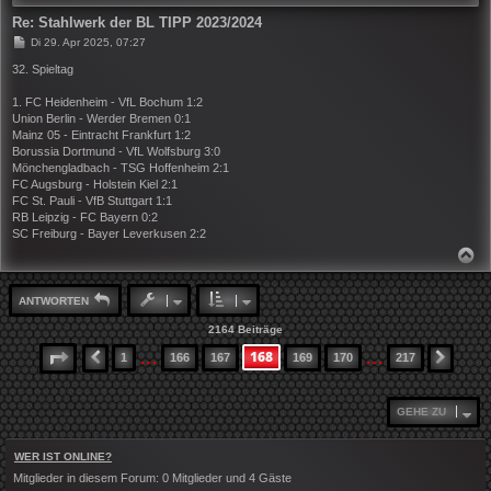
N
Re: Stahlwerk der BL TIPP 2023/2024
B
Di 29. Apr 2025, 07:27
e
i
32. Spieltag
t
r
1. FC Heidenheim - VfL Bochum 1:2
a
Union Berlin - Werder Bremen 0:1
g
Mainz 05 - Eintracht Frankfurt 1:2
Borussia Dortmund - VfL Wolfsburg 3:0
Mönchengladbach - TSG Hoffenheim 2:1
FC Augsburg - Holstein Kiel 2:1
FC St. Pauli - VfB Stuttgart 1:1
RB Leipzig - FC Bayern 0:2
SC Freiburg - Bayer Leverkusen 2:2
N
A
C
H
ANTWORTEN
O
B
2164 Beiträge
E
N
…
…
168
SEITE
168
VON
217
1
166
167
169
170
217
VORHERIGE
NÄCH
GEHE ZU
WER IST ONLINE?
Mitglieder in diesem Forum: 0 Mitglieder und 4 Gäste