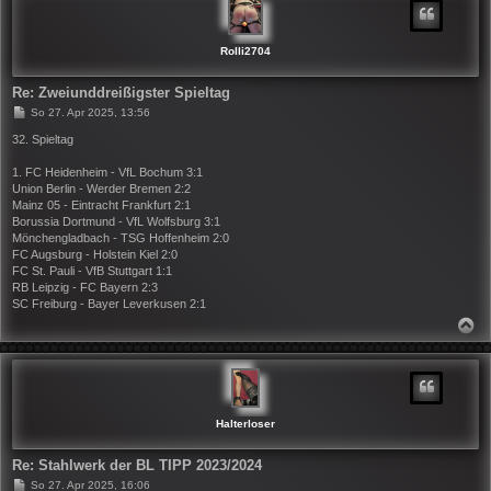
O
B
E
N
Rolli2704
Re: Zweiunddreißigster Spieltag
B
So 27. Apr 2025, 13:56
e
i
32. Spieltag
t
r
1. FC Heidenheim - VfL Bochum 3:1
a
Union Berlin - Werder Bremen 2:2
g
Mainz 05 - Eintracht Frankfurt 2:1
Borussia Dortmund - VfL Wolfsburg 3:1
Mönchengladbach - TSG Hoffenheim 2:0
FC Augsburg - Holstein Kiel 2:0
FC St. Pauli - VfB Stuttgart 1:1
RB Leipzig - FC Bayern 2:3
SC Freiburg - Bayer Leverkusen 2:1
N
A
C
H
O
B
E
N
Halterloser
Re: Stahlwerk der BL TIPP 2023/2024
B
So 27. Apr 2025, 16:06