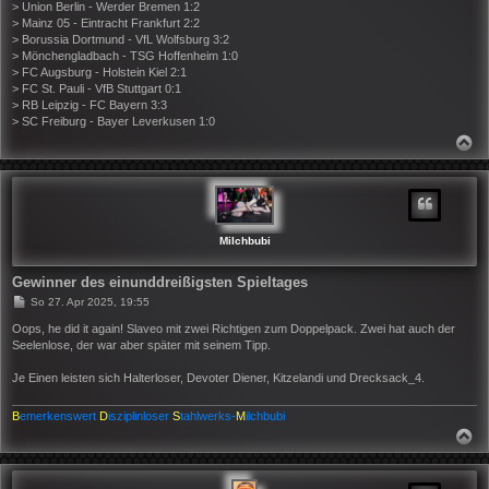
> Union Berlin - Werder Bremen 1:2
g
> Mainz 05 - Eintracht Frankfurt 2:2
> Borussia Dortmund - VfL Wolfsburg 3:2
> Mönchengladbach - TSG Hoffenheim 1:0
> FC Augsburg - Holstein Kiel 2:1
> FC St. Pauli - VfB Stuttgart 0:1
> RB Leipzig - FC Bayern 3:3
> SC Freiburg - Bayer Leverkusen 1:0
N
A
C
H
O
B
E
N
Milchbubi
Gewinner des einunddreißigsten Spieltages
B
So 27. Apr 2025, 19:55
e
i
Oops, he did it again! Slaveo mit zwei Richtigen zum Doppelpack. Zwei hat auch der
t
Seelenlose, der war aber später mit seinem Tipp.
r
a
Je Einen leisten sich Halterloser, Devoter Diener, Kitzelandi und Drecksack_4.
g
B
emerkenswert
D
isziplinloser
S
tahlwerks-
M
ilchbubi
N
A
C
H