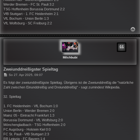
Werder Bremen - FC St. Pauli 3:2
TSG Hoffenheim Borussia Dortmund 2:2
VfB Stuttgart - 1. FC Heidenheim 2:1
VfL Bochum - Union Berlin 1:3
VfL Wolfsburg - SC Freiburg 2:2
N
A
C
H
O
B
E
N
Milchbubi
Zweiunddreißigster Spieltag
B
So 27. Apr 2025, 09:07
e
i
Es folgt der zweiunddreißigste Spieltag. Übrigens ist die Zweiunddreißig die "natürliche
t
Zahl zwischen Einunddreißig und Dreiunddreißig" - sagt zumindest Wikipedia.
r
a
32. Spieltag
g
1. FC Heidenheim - VfL Bochum 1:0
Union Berlin - Werder Bremen 2:0
Mainz 05 - Eintracht Frankfurt 1:3
Borussia Dortmund - VfL Wolfsburg 2:0
Mönchengladbach - TSG Hoffenheim 2:0
FC Augsburg - Holstein Kiel 0:0
FC St. Pauli - VfB Stuttgart 2:3
RB Leipzig - FC Bayern 1:4