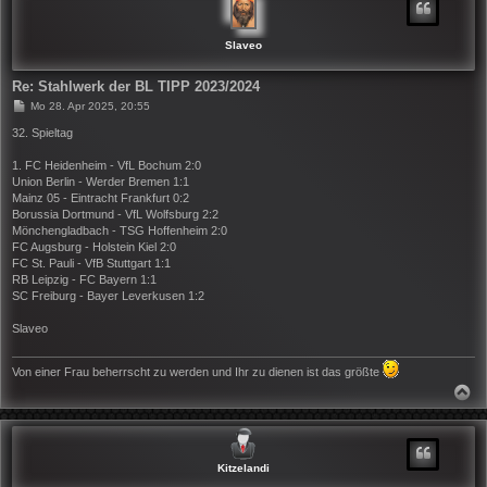
O
B
E
N
Slaveo
Re: Stahlwerk der BL TIPP 2023/2024
B
Mo 28. Apr 2025, 20:55
e
i
32. Spieltag
t
r
1. FC Heidenheim - VfL Bochum 2:0
a
Union Berlin - Werder Bremen 1:1
g
Mainz 05 - Eintracht Frankfurt 0:2
Borussia Dortmund - VfL Wolfsburg 2:2
Mönchengladbach - TSG Hoffenheim 2:0
FC Augsburg - Holstein Kiel 2:0
FC St. Pauli - VfB Stuttgart 1:1
RB Leipzig - FC Bayern 1:1
SC Freiburg - Bayer Leverkusen 1:2
Slaveo
Von einer Frau beherrscht zu werden und Ihr zu dienen ist das größte
N
A
C
H
O
B
Kitzelandi
E