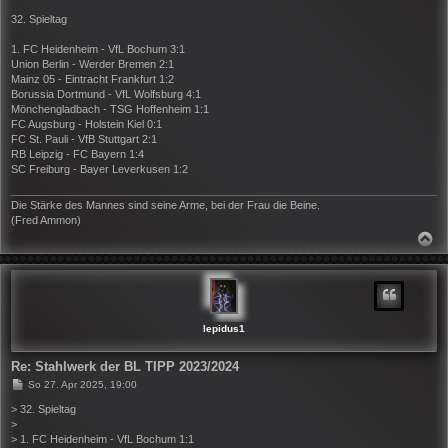
e
i
32. Spieltag
t
r
1. FC Heidenheim - VfL Bochum 3:1
a
Union Berlin - Werder Bremen 2:1
g
Mainz 05 - Eintracht Frankfurt 1:2
Borussia Dortmund - VfL Wolfsburg 4:1
Mönchengladbach - TSG Hoffenheim 1:1
FC Augsburg - Holstein Kiel 0:1
FC St. Pauli - VfB Stuttgart 2:1
RB Leipzig - FC Bayern 1:4
SC Freiburg - Bayer Leverkusen 1:2
Die Stärke des Mannes sind seine Arme, bei der Frau die Beine.
(Fred Ammon)
N
A
C
H
O
B
E
N
lepidus1
Re: Stahlwerk der BL TIPP 2023/2024
B
So 27. Apr 2025, 19:00
e
i
> 32. Spieltag
t
>
r
> 1. FC Heidenheim - VfL Bochum 1:1
a