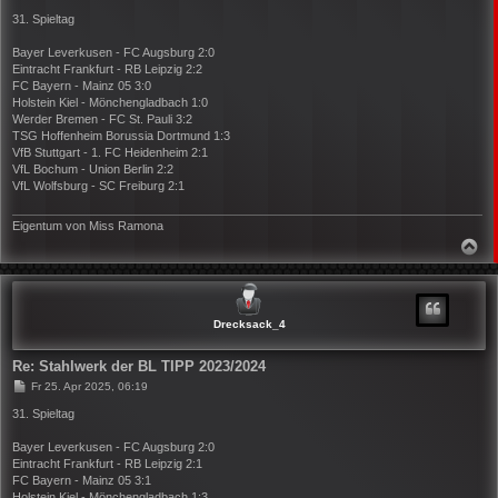
e
i
31. Spieltag
t
r
Bayer Leverkusen - FC Augsburg 2:0
a
Eintracht Frankfurt - RB Leipzig 2:2
g
FC Bayern - Mainz 05 3:0
Holstein Kiel - Mönchengladbach 1:0
Werder Bremen - FC St. Pauli 3:2
TSG Hoffenheim Borussia Dortmund 1:3
VfB Stuttgart - 1. FC Heidenheim 2:1
VfL Bochum - Union Berlin 2:2
VfL Wolfsburg - SC Freiburg 2:1
Eigentum von Miss Ramona
N
A
C
H
O
B
Drecksack_4
E
N
Re: Stahlwerk der BL TIPP 2023/2024
B
Fr 25. Apr 2025, 06:19
e
i
31. Spieltag
t
r
Bayer Leverkusen - FC Augsburg 2:0
a
Eintracht Frankfurt - RB Leipzig 2:1
g
FC Bayern - Mainz 05 3:1
Holstein Kiel - Mönchengladbach 1:3