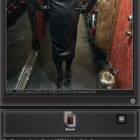
IMG_3253.jpeg (424.01 KiB) 21450 mal betrachtet
N
A
C
H
O
B
E
N
Brand