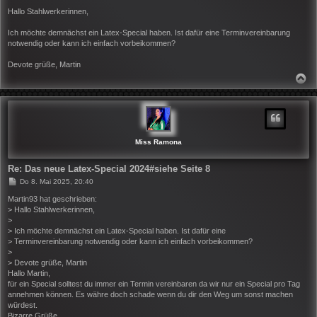
e
i
Hallo Stahlwerkerinnen,
t
r
Ich möchte demnächst ein Latex-Special haben. Ist dafür eine Terminvereinbarung
a
notwendig oder kann ich einfach vorbeikommen?
g
Devote grüße, Martin
N
A
C
H
O
B
E
N
Miss Ramona
Re: Das neue Latex-Special 2024#siehe Seite 8
B
Do 8. Mai 2025, 20:40
e
i
Martin93 hat geschrieben:
t
> Hallo Stahlwerkerinnen,
r
>
a
> Ich möchte demnächst ein Latex-Special haben. Ist dafür eine
g
> Terminvereinbarung notwendig oder kann ich einfach vorbeikommen?
>
> Devote grüße, Martin
Hallo Martin,
für ein Special solltest du immer ein Termin vereinbaren da wir nur ein Special pro Tag
annehmen können. Es währe doch schade wenn du dir den Weg um sonst machen
würdest.
Bizarre Grüße