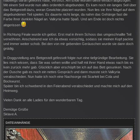
halbwegs daran gewöhnt hatte, versetzt. Am Ende wurden diese einfach abgezogen.
Mit einem Seil wurde nun alles ordentlich abgebunden. Es kam noch ein langes Seil über
das Bettgestell dazu, woran Gewichte platziert wurden. Nun lies sie Ihre Nägel auf dem
abgebundenen Teil spielen. Es dauerte nicht lange, da nahm das Gehänge fast die
Farbe ihrer dunklen Nägel an. Valkyria hatte Spaß. Und am Ende ist doch nichts
abgerissen
In Richtung Finale wurde ich gelöst. Erst mal in ihrem Schoss das umgeschnallte Teil
verwöhnen. Anscheinend war ich da etwas vorsichtig, sodass sie meinen Kopf packte
und immer weiter schob. Bei den von mir gebenden Geräuschen wurde sie dann doch
gnädig.
In Doggystellung ans Bettgestell gefesselt folgte nun eine tiefgründige Bearbeitung. Sie
lies mich wissen, dass Sie was sehen wollte und half mit ihrer Hand etwas nach bis es
kein zurück mehr gab. Glücklich aber erschöpft bin ich auf das Bett gesunken. Nach
der Dusche gab es noch ein nettes Gespräch und dann musste sich Valkyria
verabschieden. Nun hatte ich noch eine Nachsorge mit Scarlett bei Cola und
Bockwurst.
Später bin ich schwebend in den Feierabend verabschiedet und machte mich auf den
Heimweg.
Vielen Dank an alle Ladies für den wunderbaren Tag.
Demütge Grüße
Sklave A.
DATEIANHÄNGE