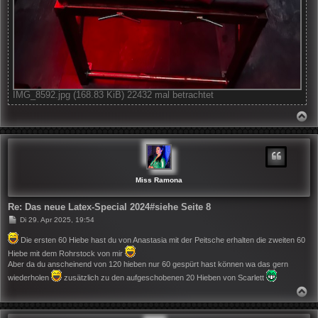
IMG_8592.jpg (168.83 KiB) 22432 mal betrachtet
N
A
C
H
O
B
E
N
Miss Ramona
Re: Das neue Latex-Special 2024#siehe Seite 8
B
Di 29. Apr 2025, 19:54
e
i
Die ersten 60 Hiebe hast du von Anastasia mit der Peitsche erhalten die zweiten 60
t
Hiebe mit dem Rohrstock von mir
r
a
Aber da du anscheinend von 120 hieben nur 60 gespürt hast können wa das gern
g
wiederholen
zusätzlich zu den aufgeschobenen 20 Hieben von Scarlett
N
A
C
H