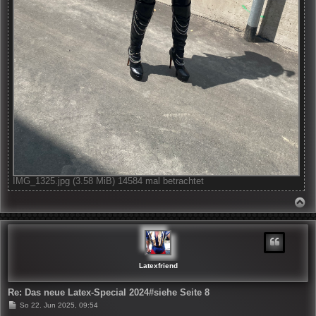
IMG_1325.jpg (3.58 MiB) 14584 mal betrachtet
N
A
C
H
O
B
E
N
Latexfriend
Re: Das neue Latex-Special 2024#siehe Seite 8
B
So 22. Jun 2025, 09:54
e