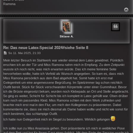
Ramona
N
A
C
H
O
B
E
N
Sklave A.
Re: Das neue Latex-Special 2024#siehe Seite 8
B
So 11. Mai 2025, 21:33
e
i
Mein letzter Besuch im Stahlwerk war wieder einmal dem Latex gewidmet. Pünktlich
t
erschien ich an der Tür und Miss Ramona nahm mich in Empfang. Zu dem Zeitpunkt
r
wusste ich noch nicht, was mich erwarten würde. Das ich meine feminine Seite
a
hervorheben wollte, hatte ich Vorfeld als Wunsch angegeben. So kam es, dass mich
g
Miss Ramona persönlich aus dem Bad abgeholt hat. Somit hatte ich erst mal
Gelegenheit um eine angemessene Begrüßung. Im Spielzimmer lag schon reichlich
Outfit bereit. Stück für Stück verschwanden Körperteile unter einer Gummihaut. Bevor
ich die Brüste eingesetzt bekam, wurden noch Klebepads an Ort und Stelle angebracht.
So ging es weiter, Schicht für Schicht bis ich komplett in Latex gehüllt war. Oben drüber
kam noch ein passendes Kleid. Miss Ramona schien mit dem Werk zufrieden und
brachte mich erst mal in den Flur, um mich den Kolleginnen zu präsentieren. Dabei
kommentierte sie, dass sie mich diesmal als Dame haben wollte und nicht wie sonst für
mich bestimmt, das schlampige Outfit.
Ich hatte nun Gelegenheit mich im Siegel zu bewundern. Wirklich gelungen
Ich sollte nun zu Miss Anastasia gehen. Dort präsentierte ich mich in weiblicher Pose
auf dem Bett und bot für Ihrem Gast einen Anblick. Mit dem Ende der Session wurde ich