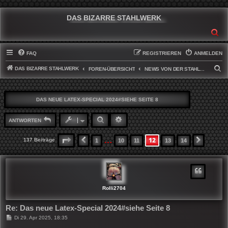
DAS BIZARRE STAHLWERK
SU
FAQ
REGISTRIEREN
ANMELDEN
DAS BIZARRE STAHLWERK
S
FOREN-ÜBERSICHT
NEWS VON DER STAHLWERKFRONT
U
C
DAS NEUE LATEX-SPECIAL 2024#SIEHE SEITE 8
H
E
SUCHE
ERWEITERTE SUCHE
ANTWORTEN
…
12
SEITE
12
VON
14
137 Beiträge
1
10
11
13
14
VORHERIGE
NÄCHS
Rolli2704
Re: Das neue Latex-Special 2024#siehe Seite 8
B
Di 29. Apr 2025, 18:35
e