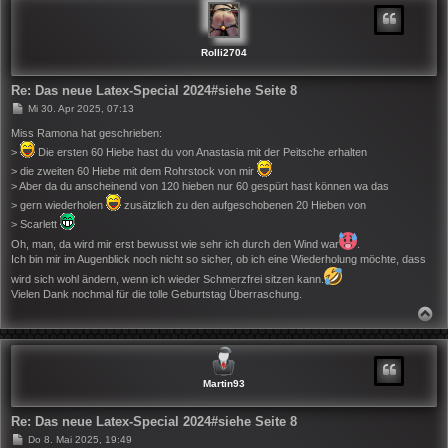
O
B
E
N
Rolli2704
Re: Das neue Latex-Special 2024#siehe Seite 8
B
Mi 30. Apr 2025, 07:13
e
i
Miss Ramona hat geschrieben:
t
>
Die ersten 60 Hiebe hast du von Anastasia mit der Peitsche erhalten
r
a
> die zweiten 60 Hiebe mit dem Rohrstock von mir
g
> Aber da du anscheinend von 120 hieben nur 60 gespürt hast können wa das
> gern wiederholen
zusätzlich zu den aufgeschobenen 20 Hieben von
> Scarlett
Oh, man, da wird mir erst bewusst wie sehr ich durch den Wind war
.
Ich bin mir im Augenblick noch nicht so sicher, ob ich eine Wiederholung möchte, dass
wird sich wohl ändern, wenn ich wieder Schmerzfrei sitzen kann.
Vielen Dank nochmal für die tolle Geburtstag Überraschung.
N
A
C
H
O
B
Martin93
E
N
Re: Das neue Latex-Special 2024#siehe Seite 8
B
Do 8. Mai 2025, 19:49