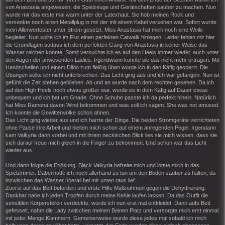
von Anastasia angewiesen, die Spielzeuge und Gerätschaften sauber zu machen. Nun
wurde mir das erste mal warm unter der Latexhaut. Sie hob meinen Rock und
versenkte noch einen Metallplug in mir der mit einem Kabel versehen war. Sofort wurde
mein Allerwertester unter Strom gesetzt. Miss Anastasia hat mich noch eine Weile
begleitet. Nun sollte ich im Flur einen perfekten Catwalk hinlegen. Leider fehlen mir hier
die Grundlagen sodass ich dem perfekten Gang von Anastasia in keiner Weise das
Wasser reichen konnte. Somit versuchte ich es auf den Heels immer wieder, auch unter
den Augen der anwesenden Ladies. Irgendwann konnte sie das nicht mehr ertragen. Mit
Handschellen und einem Dildo zum fleißig üben wurde ich in den Käfig gesperrt. Die
Übungen sollte ich nicht unterbrechen. Das Licht ging aus und ich war gefangen. Nun ist
gefühlt die Zeit stehen geblieben. Ab und an wurde nach dem rechten gesehen. Da ich
auf den High Heels noch etwas größer war, wurde es in dem Käfig auf Dauer etwas
unbequem und ich bat um Gnade. Ohne Schuhe passte ich da perfekt hinein. Natürlich
hat Miss Ramona davon Wind bekommen und was soll ich sagen. She was not amused.
Ich konnte die Gewitterwolke schon ahnen.
Das Licht ging wieder aus und ich harrte der Dinge. Die beiden Stromgeräte verrichteten
ohne Pause ihre Arbeit und hielten mich schon auf einem anregenden Pegel. Irgendann
kam Valkyria dann vorbei und mit ihrem neckischen Blick lies sie mich wissen, dass sie
sich darauf freue mich gleich in die Finger zu bekommen. Und schon war das Licht
wieder aus.
Und dann folgte die Erlösung. Black Valkyria befreite mich und lotste mich in das
Spielzimmer. Dabei hatte ich noch allerhand zu tun um den Boden sauber zu halten, da
inzwischen das Wasser überall bei mir unten raus lief.
Zuerst auf das Bett befördert und erste Hilfe Maßnahmen gegen die Dehydrierung.
Dankbar habe ich jeden Tropfen durch meine Kehle laufen lassen. Da das Outfit die
sensiblen Körperstellen verdeckte, wurde ich nun erst mal entkleidet. Dann aufs Bett
gefesselt, nahm die Lady zwischen meinen Beinen Platz und versorgte mich erst einmal
mit jeder Menge Klammern. Gemeinerweise wurde diese jedes mal sobald ich mich