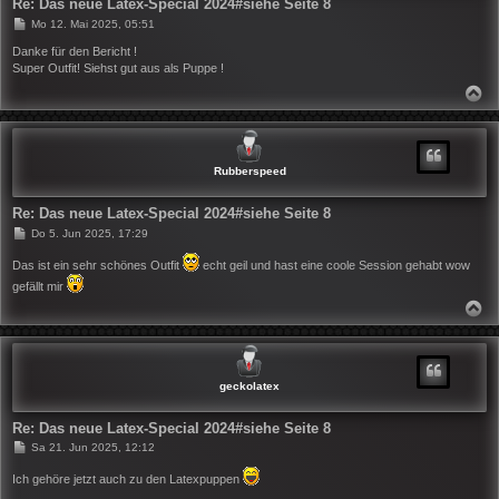
Re: Das neue Latex-Special 2024#siehe Seite 8
B
Mo 12. Mai 2025, 05:51
e
i
Danke für den Bericht !
t
Super Outfit! Siehst gut aus als Puppe !
r
a
N
g
A
C
H
O
B
Rubberspeed
E
N
Re: Das neue Latex-Special 2024#siehe Seite 8
B
Do 5. Jun 2025, 17:29
e
i
Das ist ein sehr schönes Outfit
echt geil und hast eine coole Session gehabt wow
t
gefällt mir
r
a
N
g
A
C
H
O
B
geckolatex
E
N
Re: Das neue Latex-Special 2024#siehe Seite 8
B
Sa 21. Jun 2025, 12:12
e
i
Ich gehöre jetzt auch zu den Latexpuppen
t