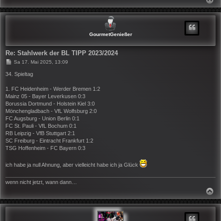
A
C
H
O
B
GourmetGenießer
E
N
Re: Stahlwerk der BL TIPP 2023/2024
B
Sa 17. Mai 2025, 13:09
e
i
34. Spieltag
t
r
1. FC Heidenheim - Werder Bremen 1:2
a
Mainz 05 - Bayer Leverkusen 0:3
g
Borussia Dortmund - Holstein Kiel 3:0
Mönchengladbach - VfL Wolfsburg 2:0
FC Augsburg - Union Berlin 0:1
FC St. Pauli - VfL Bochum 0:1
RB Leipzig - VfB Stuttgart 2:1
SC Freiburg - Eintracht Frankfurt 1:2
TSG Hoffenheim - FC Bayern 0:3
ich habe ja null Ahnung, aber vielleicht habe ich ja Glück
wenn nicht jetzt, wann dann…
N
A
C
H
O