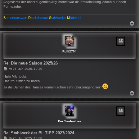
Angesichts der überzeugenden Argumente war die Entscheidung jedoch nur noch
Formsache.
B
emerkenswert
D
isziplinloser
S
tahlwerks-
M
ilchbubi
N
A
C
H
O
B
E
N
Rolli2704
Re: Die neue Saison 2025/26
B
Mi 25. Jun 2025, 10:20
e
i
Hallo Milchbubi,
t
Das freut mich zu hören.
r
Ja die Damen des Hauses können schon sehr überzeugend sein
a
g
N
A
C
H
O
B
E
N
Der Seelenlose
Re: Stahlwerk der BL TIPP 2023/2024
B
Mi 25. Jun 2025, 16:08