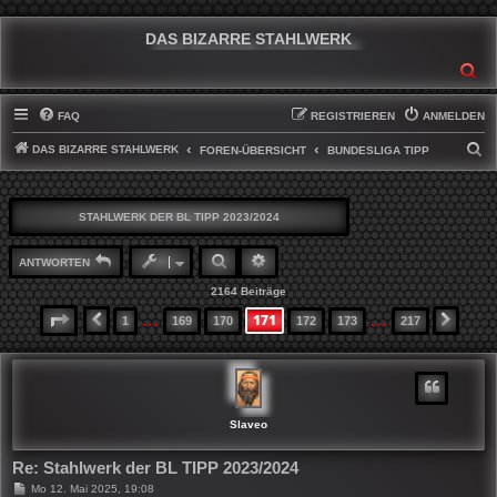
DAS BIZARRE STAHLWERK
SU
FAQ
REGISTRIEREN
ANMELDEN
DAS BIZARRE STAHLWERK
S
FOREN-ÜBERSICHT
BUNDESLIGA TIPP
U
C
STAHLWERK DER BL TIPP 2023/2024
H
E
SUCHE
ERWEITERTE SUCHE
ANTWORTEN
2164 Beiträge
…
…
171
SEITE
171
VON
217
1
169
170
172
173
217
VORHERIGE
NÄCH
Slaveo
Re: Stahlwerk der BL TIPP 2023/2024
B
Mo 12. Mai 2025, 19:08