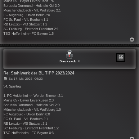
Mainz 05 - Bayer Leverkusen 1:4
g
Borussia Dortmund - Holstein Kiel 3:0
Mönchengladbach - VfL Wolfsburg 2:1
FC Augsburg - Union Berlin 2:0
FC St. Pauli - VfL Bochum 1:1
RB Leipzig - VfB Stuttgart 1:2
SC Freiburg - Eintracht Frankfurt 2:1
TSG Hoffenheim - FC Bayern 1:5
N
A
C
H
O
B
Drecksack_4
E
N
Re: Stahlwerk der BL TIPP 2023/2024
B
Sa 17. Mai 2025, 06:23
e
i
34. Spieltag
t
r
1. FC Heidenheim - Werder Bremen 2:1
a
Mainz 05 - Bayer Leverkusen 2:3
g
Borussia Dortmund - Holstein Kiel 2:0
Mönchengladbach - VfL Wolfsburg 1:0
FC Augsburg - Union Berlin 0:0
FC St. Pauli - VfL Bochum 2:1
RB Leipzig - VfB Stuttgart 2:1
SC Freiburg - Eintracht Frankfurt 1:2
TSG Hoffenheim - FC Bayern 0:3
N