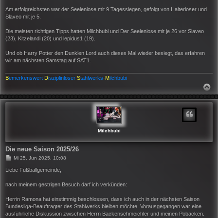
Am erfolgreichsten war der Seelenlose mit 9 Tagessiegen, gefolgt von Halterloser und
Slaveo mit je 5.
Die meisten richtigen Tipps hatten Milchbubi und Der Seelenlose mit je 26 vor Slaveo
(23), Kitzelandi (20) und lepidus1 (19).
Und ob Harry Potter den Dunklen Lord auch dieses Mal wieder besiegt, das erfahren
wir am nächsten Samstag auf SAT1.
B
emerkenswert
D
isziplinloser
S
tahlwerks-
M
ilchbubi
N
A
C
H
O
B
E
N
Milchbubi
Die neue Saison 2025/26
B
Mi 25. Jun 2025, 10:08
e
i
Liebe Fußballgemeinde,
t
r
nach meinem gestrigen Besuch darf ich verkünden:
a
g
Herrin Ramona hat einstimmig beschlossen, dass ich auch in der nächsten Saison
Bundesliga-Beauftragter des Stahlwerks bleiben möchte. Vorausgegangen war eine
ausführliche Diskussion zwischen Herrn Backenschmeichler und meinen Pobacken.