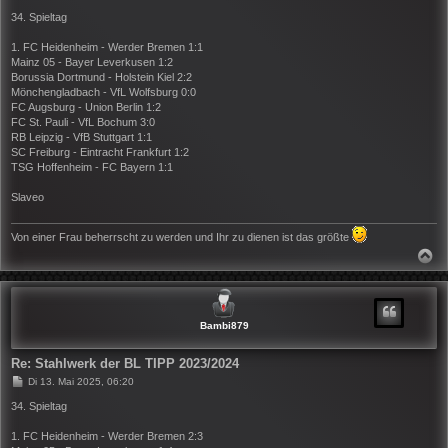
e
i
34. Spieltag
t
r
1. FC Heidenheim - Werder Bremen 1:1
a
Mainz 05 - Bayer Leverkusen 1:2
g
Borussia Dortmund - Holstein Kiel 2:2
Mönchengladbach - VfL Wolfsburg 0:0
FC Augsburg - Union Berlin 1:2
FC St. Pauli - VfL Bochum 3:0
RB Leipzig - VfB Stuttgart 1:1
SC Freiburg - Eintracht Frankfurt 1:2
TSG Hoffenheim - FC Bayern 1:1
Slaveo
Von einer Frau beherrscht zu werden und Ihr zu dienen ist das größte
N
A
C
H
O
B
Bambi879
E
N
Re: Stahlwerk der BL TIPP 2023/2024
B
Di 13. Mai 2025, 06:20
e
i
34. Spieltag
t
r
1. FC Heidenheim - Werder Bremen 2:3
a