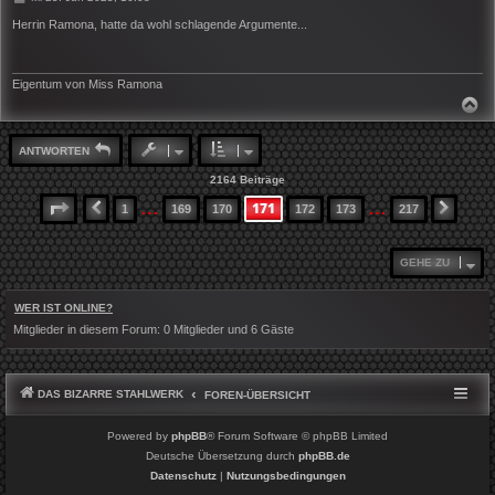
e
i
Herrin Ramona, hatte da wohl schlagende Argumente...
t
r
a
g
Eigentum von Miss Ramona
N
A
C
H
ANTWORTEN
O
B
2164 Beiträge
E
N
…
…
171
SEITE
171
VON
217
1
169
170
172
173
217
VORHERIGE
NÄCH
GEHE ZU
WER IST ONLINE?
Mitglieder in diesem Forum: 0 Mitglieder und 6 Gäste
DAS BIZARRE STAHLWERK
FOREN-ÜBERSICHT
Powered by
phpBB
® Forum Software © phpBB Limited
Deutsche Übersetzung durch
phpBB.de
Datenschutz
|
Nutzungsbedingungen