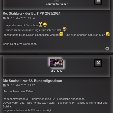
B
GourmetGenießer
E
N
Re: Stahlwerk der BL TIPP 2023/2024
B
Sa 17. Mai 2025, 19:24
e
i
... ja ja, das macht Sie schon
t
... super, diese Vorausetzung erfülle ich zu 110%
r
a
Ich wünsche Euch Dreien einen tollen Montag
- und allen anderen natürlich auch
g
wenn nicht jetzt, wann dann…
N
A
C
H
O
B
E
N
Milchbubi
Die Statistik zur 62. Bundesligasaison
B
So 18. Mai 2025, 09:47
e
i
Hier noch ein paar Zahlen:
t
r
Insgesamt wurden 391 Tippreihen mit 3.522 Einzeltipps abgegeben.
a
Davon waren 251 Tipps richtig, das macht 7,1 % oder 0,64 Richtige je Teilnehmer und
g
Spieltag.
Insgesamt haben sich 27 Leute beteiligt.