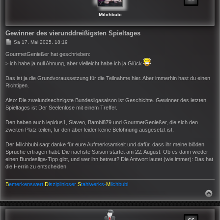
B
E
N
Milchbubi
Gewinner des vierunddreißigsten Spieltages
B
Sa 17. Mai 2025, 18:19
e
i
GourmetGenießer hat geschrieben:
t
> ich habe ja null Ahnung, aber vielleicht habe ich ja Glück
r
a
g
Das ist ja die Grundvoraussetzung für die Teilnahme hier. Aber immerhin hast du einen
Richtigen.
Also: Die zweiundsechzigste Bundesligasaison ist Geschichte. Gewinner des letzten
Spieltages ist Der Seelenlose mit einem Treffer.
Den haben auch lepidus1, Slaveo, Bambi879 und GourmetGenießer, die sich den
zweiten Platz teilen, für den aber leider keine Belohnung ausgesetzt ist.
Der Milchbubi sagt danke für eure Aufmerksamkeit und dafür, dass ihr meine blöden
Sprüche ertragen habt. Die nächste Saison startet am 22. August. Ob es dann wieder
einen Bundesliga-Tipp gibt, und wer ihn betreut? Die Antwort lautet (wie immer): Das hat
die Herrin zu entscheiden.
B
emerkenswert
D
isziplinloser
S
tahlwerks-
M
ilchbubi
N
A
C
H
O