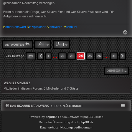
geruhsamen Nachmittag verbringen.
Bleibt nur noch die Frage, wer Sklave Eins und wer Sklave Zwei sein wird. Die
Aufgabenkarten sind gemischt.
B
emerkenswert
D
isziplinloser
S
tahlwerks-
M
ilchbubi
N
A
C
H
ANTWORTEN
O
B
E
…
…
24
SEITE
24
VON
31
310 Beiträge
1
22
23
25
26
31
VORHERIGE
NÄ
N
GEHE ZU
WER IST ONLINE?
Mitglieder in diesem Forum: 0 Mitglieder und 7 Gäste
DAS BIZARRE STAHLWERK
FOREN-ÜBERSICHT
Powered by
phpBB
® Forum Software © phpBB Limited
Deutsche Übersetzung durch
phpBB.de
Datenschutz
|
Nutzungsbedingungen