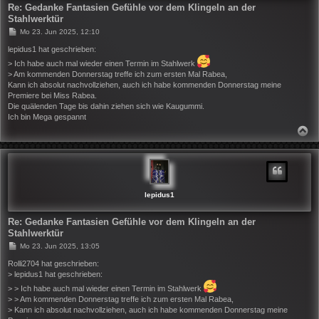
Re: Gedanke Fantasien Gefühle vor dem Klingeln an der
Stahlwerktür
B
Mo 23. Jun 2025, 12:10
e
i
lepidus1 hat geschrieben:
t
> Ich habe auch mal wieder einen Termin im Stahlwerk
r
> Am kommenden Donnerstag treffe ich zum ersten Mal Rabea,
a
g
Kann ich absolut nachvollziehen, auch ich habe kommenden Donnerstag meine
Premiere bei Miss Rabea.
Die quälenden Tage bis dahin ziehen sich wie Kaugummi.
Ich bin Mega gespannt
N
A
C
H
O
B
E
N
lepidus1
Re: Gedanke Fantasien Gefühle vor dem Klingeln an der
Stahlwerktür
B
Mo 23. Jun 2025, 13:05
e
i
Rolli2704 hat geschrieben:
t
> lepidus1 hat geschrieben:
r
> > Ich habe auch mal wieder einen Termin im Stahlwerk
a
g
> > Am kommenden Donnerstag treffe ich zum ersten Mal Rabea,
> Kann ich absolut nachvollziehen, auch ich habe kommenden Donnerstag meine