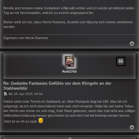
Bereits jetzt kreisen meine Gedanken völlig wild umher und ich würde am liebsten jeden
Tag an mir herumspielen, weil ich so extrem angespannt bin.
Bisher weiß ich nur, dass Herrin Ramona, Scarlett und Valcyria sich meiner annehmen
werden.
Eigentum von Herrin Ramona
N
A
C
H
O
B
E
N
Rolli2704
Re: Gedanke Fantasien Gefühle vor dem Klingeln an der
Stahlwerktür
B
Mo 28. Apr 2025, 09:54
e
i
Gleich steht mein Termin im Stahlwerk an. Mein Ruhepuls liegt bei 180. Man bin ich
t
aufgeregt, da ich nicht einschätzen kann was mich erwartet. Habe bis auf meine Tabus
r
der Herrin wer immer es sein mag, freie Hand gelassen, wenn das mal nicht aus völliger
a
Selbstüberschätzung heraus geschehen ist und mich hat leichtsinnig werden lassen.
g
Jetzt ist es eh zu spät.
N
A
C
H