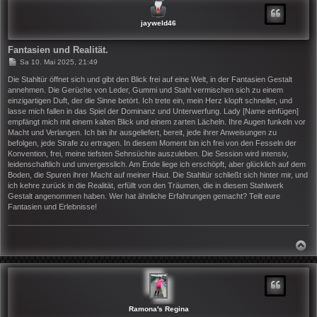
O
B
jayweld46
E
N
Fantasien und Realität.
B
Sa 10. Mai 2025, 21:49
e
i
Die Stahltür öffnet sich und gibt den Blick frei auf eine Welt, in der Fantasien Gestalt
t
annehmen. Die Gerüche von Leder, Gummi und Stahl vermischen sich zu einem
r
einzigartigen Duft, der die Sinne betört. Ich trete ein, mein Herz klopft schneller, und
a
lasse mich fallen in das Spiel der Dominanz und Unterwerfung. Lady [Name einfügen]
g
empfängt mich mit einem kalten Blick und einem zarten Lächeln. Ihre Augen funkeln vor
Macht und Verlangen. Ich bin ihr ausgeliefert, bereit, jede ihrer Anweisungen zu
befolgen, jede Strafe zu ertragen. In diesem Moment bin ich frei von den Fesseln der
Konvention, frei, meine tiefsten Sehnsüchte auszuleben. Die Session wird intensiv,
leidenschaftlich und unvergesslich. Am Ende liege ich erschöpft, aber glücklich auf dem
Boden, die Spuren ihrer Macht auf meiner Haut. Die Stahltür schließt sich hinter mir, und
ich kehre zurück in die Realität, erfüllt von den Träumen, die in diesem Stahlwerk
Gestalt angenommen haben. Wer hat ähnliche Erfahrungen gemacht? Teilt eure
Fantasien und Erlebnisse!
N
A
C
H
O
B
E
N
Ramona's Regina