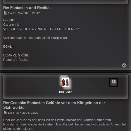
Re: Fantasien und Realität.
B
So 11. Mai 2025, 20:42
e
i
Gude!!!
t
Ganz ehrlich:
r
VERSUCHST DU DAS RAD NEU ZU ERFINDEN???
a
g
Vielleicht habe ich es auch falsch interpretiert.
EGAL!!!
BIZARRE GRÜßE
Ramona's Regina
N
A
C
H
O
B
E
N
Heeluser
Re: Gedanke Fantasien Gefühle vor dem Klingeln an der
Stahlwerktür
B
Do 5. Jun 2025, 11:30
e
i
Über ein Jahr ist es her, dass ich das letzte Mal vor der Stahlwerkstür stand.
t
Nun darf ich bald wieder dort stehen. Das Kribbeln beginnt und wird sich bis Anfang Juli
r
sicher noch steigern.
a