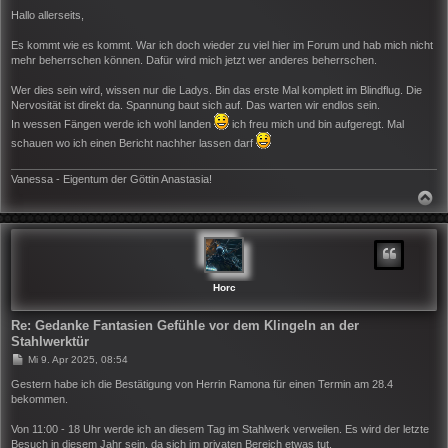
e
i
Hallo allerseits,
t
r
Es kommt wie es kommt. War ich doch wieder zu viel hier im Forum und hab mich nicht
a
mehr beherrschen können. Dafür wird mich jetzt wer anderes beherrschen.
g
Wer dies sein wird, wissen nur die Ladys. Bin das erste Mal komplett im Blindflug. Die
Nervosität ist direkt da. Spannung baut sich auf. Das warten wir endlos sein.
In wessen Fängen werde ich wohl landen
ich freu mich und bin aufgeregt. Mal
schauen wo ich einen Bericht nachher lassen darf
Vanessa - Eigentum der Göttin Anastasia!
N
A
C
H
O
B
E
N
Horc
Re: Gedanke Fantasien Gefühle vor dem Klingeln an der
Stahlwerktür
B
Mi 9. Apr 2025, 08:54
e
i
Gestern habe ich die Bestätigung von Herrin Ramona für einen Termin am 28.4
t
bekommen.
r
a
Von 11:00 - 18 Uhr werde ich an diesem Tag im Stahlwerk verweilen. Es wird der letzte
g
Besuch in diesem Jahr sein, da sich im privaten Bereich etwas tut.