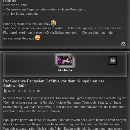
Premiere
> bei Miss Rabea.
> Die quälenden Tage bis dahin ziehen sich wie Kaugummi.
> Ich bin Mega gespannt
Sehr gut, dir dann auch viel Spaß
Spannend ist ja immer, was passiert vorher… Gibt es Aufgaben, liegt schon etwas im
Flur bereit, wird man in einen KG mit Spikes gesteckt…. Genau dies macht den
unfassbaren Reiz aus
N
A
C
H
O
B
E
N
Milchbubi
Re: Gedanke Fantasien Gefühle vor dem Klingeln an der
Stahlwerktür
B
Mo 23. Jun 2025, 18:01
e
i
In dieser Woche ist ja richtig was los. Passend dazu gibt es morgen die Fortsetzung der
t
"Gemeinschaftssession mit Ronaldo" - siehe Ramona's Tagebuch, Seite 1. Ich habe
r
keine Ahnung, was passieren wird, außer dass es mir echt schwer fällt, die Hände noch
a
eine Nacht über der Bettdecke zu halten.
g
Egal, gleich geht's ab in die Badewanne, und dann wird der Gilette Intimate dafür sorgen,
dass keine unnötige Körper- oder Intimbehaarung den Blick auf des Milchbubis äääh...
Waschbrettbauch trübt. Vielleicht darf Herr Backenschmeichler dann auch mal einen