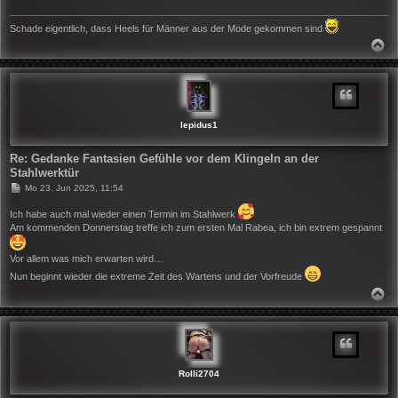
g
Schade eigentlich, dass Heels für Männer aus der Mode gekommen sind
N
A
C
H
O
B
E
N
lepidus1
Re: Gedanke Fantasien Gefühle vor dem Klingeln an der
Stahlwerktür
B
Mo 23. Jun 2025, 11:54
e
i
Ich habe auch mal wieder einen Termin im Stahlwerk
t
Am kommenden Donnerstag treffe ich zum ersten Mal Rabea, ich bin extrem gespannt
r
a
g
Vor allem was mich erwarten wird…
Nun beginnt wieder die extreme Zeit des Wartens und der Vorfreude
N
A
C
H
O
B
E
N
Rolli2704