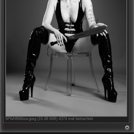
5P6A9566sw.jpeg (15.08 MiB) 4374 mal betrachtet
N
A