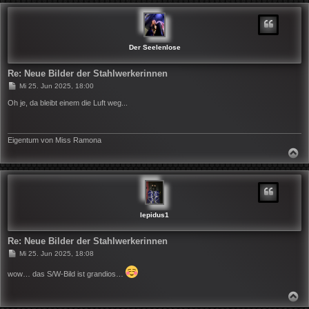
C
H
O
B
E
N
Der Seelenlose
Re: Neue Bilder der Stahlwerkerinnen
B
Mi 25. Jun 2025, 18:00
e
i
Oh je, da bleibt einem die Luft weg...
t
r
a
g
Eigentum von Miss Ramona
N
A
C
H
O
B
E
N
lepidus1
Re: Neue Bilder der Stahlwerkerinnen
B
Mi 25. Jun 2025, 18:08
e
i
wow… das S/W-Bild ist grandios…
t
r
a
N
g
A