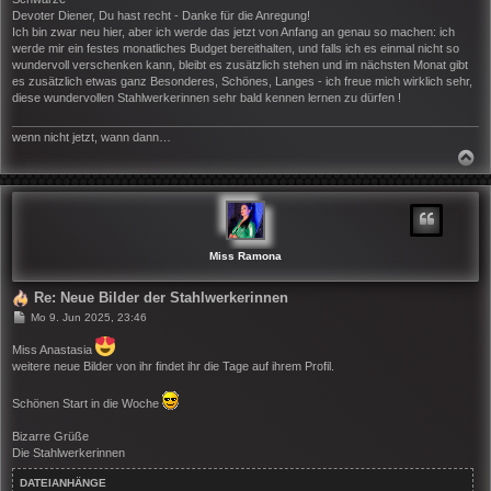
r
Devoter Diener, Du hast recht - Danke für die Anregung!
a
Ich bin zwar neu hier, aber ich werde das jetzt von Anfang an genau so machen: ich
g
werde mir ein festes monatliches Budget bereithalten, und falls ich es einmal nicht so
wundervoll verschenken kann, bleibt es zusätzlich stehen und im nächsten Monat gibt
es zusätzlich etwas ganz Besonderes, Schönes, Langes - ich freue mich wirklich sehr,
diese wundervollen Stahlwerkerinnen sehr bald kennen lernen zu dürfen !
wenn nicht jetzt, wann dann…
N
A
C
H
O
B
E
N
Miss Ramona
Re: Neue Bilder der Stahlwerkerinnen
B
Mo 9. Jun 2025, 23:46
e
i
Miss Anastasia
t
weitere neue Bilder von ihr findet ihr die Tage auf ihrem Profil.
r
a
g
Schönen Start in die Woche
Bizarre Grüße
Die Stahlwerkerinnen
DATEIANHÄNGE