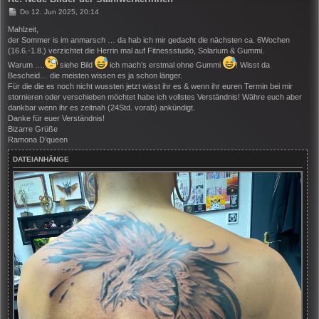
B
Do 12. Jun 2025, 20:14
e
i
Mahlzeit,
t
der Sommer is im anmarsch … da hab ich mir gedacht die nächsten ca. 6Wochen
r
(16.6.-1.8.) verzichtet die Herrin mal auf Fitnessstudio, Solarium & Gummi.
a
g
Warum ….
siehe Bild
ich mach’s erstmal ohne Gummi
! Wisst da
Bescheid… die meisten wissen es ja schon länger.
Für die die es noch nicht wussten jetzt wisst ihr es & wenn ihr euren Termin bei mir
stornieren oder verschieben möchtet habe ich vollstes Verständnis! Währe euch aber
dankbar wenn ihr es zeitnah (24Std. vorab) ankündigt.
Danke für euer Verständnis!
Bizarre Grüße
Ramona D’queen
DATEIANHÄNGE