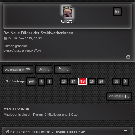
C
H
O
B
E
N
Rolli2704
Re: Neue Bilder der Stahlwerkerinnen
B
Do 26. Jun 2025, 05:53
e
i
Einfach grandios.
t
Diese Ausstrahlung- Wow
r
a
N
g
A
C
H
ANTWORTEN
O
B
E
…
…
18
SEITE
18
VON
35
350 Beiträge
1
16
17
19
20
35
VORHERIGE
NÄ
N
GEHE ZU
WER IST ONLINE?
Mitglieder in diesem Forum: 0 Mitglieder und 1 Gast
DAS BIZARRE STAHLWERK
FOREN-ÜBERSICHT