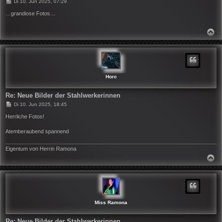
B
Di 10. Jun 2025, 07:29
e
i
…grandiose Fotos…
t
r
a
N
g
A
C
H
O
B
E
N
Horc
Re: Neue Bilder der Stahlwerkerinnen
B
Di 10. Jun 2025, 18:45
e
i
Herrliche Fotos!
t
r
Atemberaubend spannend
a
g
Eigentum von Herrin Ramona
N
A
C
H
O
B
E
N
Miss Ramona
Re: Neue Bilder der Stahlwerkerinnen