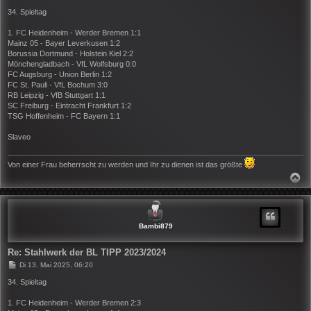
e
i
34. Spieltag
t
r
1. FC Heidenheim - Werder Bremen 1:1
a
Mainz 05 - Bayer Leverkusen 1:2
g
Borussia Dortmund - Holstein Kiel 2:2
Mönchengladbach - VfL Wolfsburg 0:0
FC Augsburg - Union Berlin 1:2
FC St. Pauli - VfL Bochum 3:0
RB Leipzig - VfB Stuttgart 1:1
SC Freiburg - Eintracht Frankfurt 1:2
TSG Hoffenheim - FC Bayern 1:1
Slaveo
Von einer Frau beherrscht zu werden und Ihr zu dienen ist das größte
N
A
C
H
O
B
Bambi879
E
N
Re: Stahlwerk der BL TIPP 2023/2024
B
Di 13. Mai 2025, 06:20
e
i
34. Spieltag
t
r
1. FC Heidenheim - Werder Bremen 2:3
a