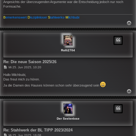
Angesichts der überzeugenden Argumente war die Entscheidung jedoch nur noch
Formsache.
B
emerkenswert
D
isziplinloser
S
tahlwerks-
M
ilchbubi
N
A
C
H
O
B
E
N
Rolli2704
Re: Die neue Saison 2025/26
B
Mi 25. Jun 2025, 10:20
e
i
Hallo Milchbubi,
t
Das freut mich zu hören.
r
Ja die Damen des Hauses können schon sehr überzeugend sein
a
g
N
A
C
H
O
B
E
N
Der Seelenlose
Re: Stahlwerk der BL TIPP 2023/2024
B
Mi 25. Jun 2025, 16:08