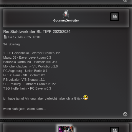
A
C
H
O
B
GourmetGenießer
E
N
Re: Stahlwerk der BL TIPP 2023/2024
B
Sa 17. Mai 2025, 13:09
e
i
34. Spieltag
t
r
1. FC Heidenheim - Werder Bremen 1:2
a
Mainz 05 - Bayer Leverkusen 0:3
g
Borussia Dortmund - Holstein Kiel 3:0
Mönchengladbach - VfL Wolfsburg 2:0
FC Augsburg - Union Berlin 0:1
FC St. Pauli - VfL Bochum 0:1
RB Leipzig - VfB Stuttgart 2:1
SC Freiburg - Eintracht Frankfurt 1:2
TSG Hoffenheim - FC Bayern 0:3
ich habe ja null Ahnung, aber vielleicht habe ich ja Glück
wenn nicht jetzt, wann dann…
N
A
C
H
O