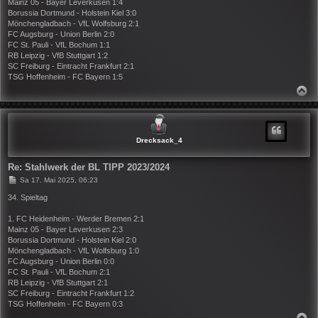
Mainz 05 - Bayer Leverkusen 1:4
g
Borussia Dortmund - Holstein Kiel 3:0
Mönchengladbach - VfL Wolfsburg 2:1
FC Augsburg - Union Berlin 2:0
FC St. Pauli - VfL Bochum 1:1
RB Leipzig - VfB Stuttgart 1:2
SC Freiburg - Eintracht Frankfurt 2:1
TSG Hoffenheim - FC Bayern 1:5
N
A
C
H
O
B
Drecksack_4
E
N
Re: Stahlwerk der BL TIPP 2023/2024
B
Sa 17. Mai 2025, 06:23
e
i
34. Spieltag
t
r
1. FC Heidenheim - Werder Bremen 2:1
a
Mainz 05 - Bayer Leverkusen 2:3
g
Borussia Dortmund - Holstein Kiel 2:0
Mönchengladbach - VfL Wolfsburg 1:0
FC Augsburg - Union Berlin 0:0
FC St. Pauli - VfL Bochum 2:1
RB Leipzig - VfB Stuttgart 2:1
SC Freiburg - Eintracht Frankfurt 1:2
TSG Hoffenheim - FC Bayern 0:3
N