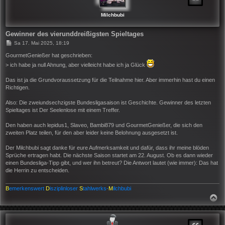
B
E
N
Milchbubi
Gewinner des vierunddreißigsten Spieltages
B
Sa 17. Mai 2025, 18:19
e
i
GourmetGenießer hat geschrieben:
t
> ich habe ja null Ahnung, aber vielleicht habe ich ja Glück
r
a
g
Das ist ja die Grundvoraussetzung für die Teilnahme hier. Aber immerhin hast du einen
Richtigen.
Also: Die zweiundsechzigste Bundesligasaison ist Geschichte. Gewinner des letzten
Spieltages ist Der Seelenlose mit einem Treffer.
Den haben auch lepidus1, Slaveo, Bambi879 und GourmetGenießer, die sich den
zweiten Platz teilen, für den aber leider keine Belohnung ausgesetzt ist.
Der Milchbubi sagt danke für eure Aufmerksamkeit und dafür, dass ihr meine blöden
Sprüche ertragen habt. Die nächste Saison startet am 22. August. Ob es dann wieder
einen Bundesliga-Tipp gibt, und wer ihn betreut? Die Antwort lautet (wie immer): Das hat
die Herrin zu entscheiden.
B
emerkenswert
D
isziplinloser
S
tahlwerks-
M
ilchbubi
N
A
C
H
O