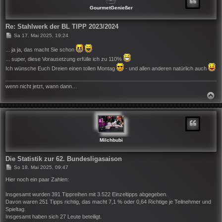
B
GourmetGenießer
E
N
Re: Stahlwerk der BL TIPP 2023/2024
B
Sa 17. Mai 2025, 19:24
e
i
... ja ja, das macht Sie schon
t
... super, diese Vorausetzung erfülle ich zu 110%
r
a
Ich wünsche Euch Dreien einen tollen Montag
- und allen anderen natürlich auch
g
wenn nicht jetzt, wann dann…
N
A
C
H
O
B
E
N
Milchbubi
Die Statistik zur 62. Bundesligasaison
B
So 18. Mai 2025, 09:47
e
i
Hier noch ein paar Zahlen:
t
r
Insgesamt wurden 391 Tippreihen mit 3.522 Einzeltipps abgegeben.
a
Davon waren 251 Tipps richtig, das macht 7,1 % oder 0,64 Richtige je Teilnehmer und
g
Spieltag.
Insgesamt haben sich 27 Leute beteiligt.