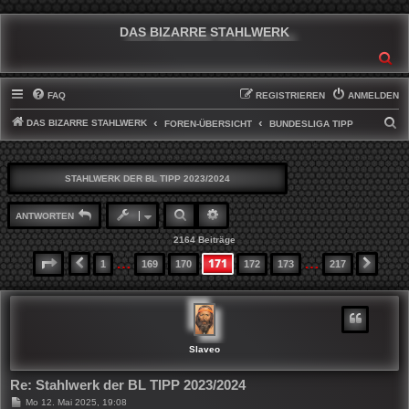
DAS BIZARRE STAHLWERK
SU
FAQ
REGISTRIEREN
ANMELDEN
DAS BIZARRE STAHLWERK
S
FOREN-ÜBERSICHT
BUNDESLIGA TIPP
U
C
STAHLWERK DER BL TIPP 2023/2024
H
E
SUCHE
ERWEITERTE SUCHE
ANTWORTEN
2164 Beiträge
…
…
171
SEITE
171
VON
217
1
169
170
172
173
217
VORHERIGE
NÄCH
Slaveo
Re: Stahlwerk der BL TIPP 2023/2024
B
Mo 12. Mai 2025, 19:08