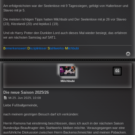
Am erfolgreichsten war der Seelenlose mit 9 Tagessiegen, gefolgt von Halterloser und
Slaveo mit je 5.
Die meisten richtigen Tipps hatten Milchbubi und Der Seelenlose mit je 26 vor Slaveo
(23), Kitzelandi (20) und lepidus1 (19).
Und ob Harry Potter den Dunklen Lord auch dieses Mal wieder besiegt, das erfahren
wir am nächsten Samstag auf SAT1.
B
emerkenswert
D
isziplinloser
S
tahlwerks-
M
ilchbubi
N
A
C
H
O
B
E
N
Milchbubi
Die neue Saison 2025/26
B
Mi 25. Jun 2025, 10:08
e
i
Liebe Fußballgemeinde,
t
r
nach meinem gestrigen Besuch darf ich verkünden:
a
g
Herrin Ramona hat einstimmig beschlossen, dass ich auch in der nächsten Saison
Bundesliga-Beauftragter des Stahlwerks bleiben möchte. Vorausgegangen war eine
ausführliche Diskussion zwischen Herrn Backenschmeichler und meinen Pobacken.