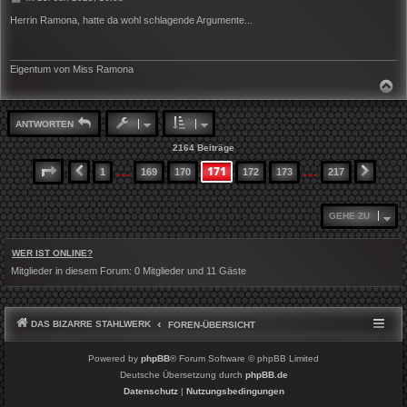
e
i
Herrin Ramona, hatte da wohl schlagende Argumente...
t
r
a
g
Eigentum von Miss Ramona
N
A
C
H
ANTWORTEN
O
B
2164 Beiträge
E
N
…
…
171
SEITE
171
VON
217
1
169
170
172
173
217
VORHERIGE
NÄCH
GEHE ZU
WER IST ONLINE?
Mitglieder in diesem Forum: 0 Mitglieder und 11 Gäste
DAS BIZARRE STAHLWERK
FOREN-ÜBERSICHT
Powered by
phpBB
® Forum Software © phpBB Limited
Deutsche Übersetzung durch
phpBB.de
Datenschutz
|
Nutzungsbedingungen