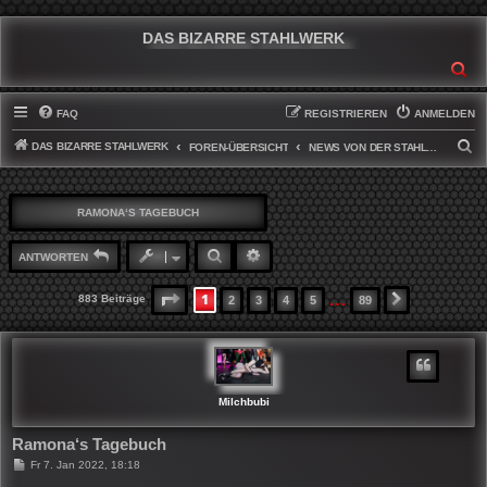
DAS BIZARRE STAHLWERK
SU
FAQ
REGISTRIEREN
ANMELDEN
DAS BIZARRE STAHLWERK
S
FOREN-ÜBERSICHT
NEWS VON DER STAHLWERKFRONT
U
C
RAMONA‘S TAGEBUCH
H
E
SUCHE
ERWEITERTE SUCHE
ANTWORTEN
…
1
SEITE
1
VON
89
883 Beiträge
2
3
4
5
89
NÄCHSTE
Milchbubi
Ramona‘s Tagebuch
B
Fr 7. Jan 2022, 18:18
e