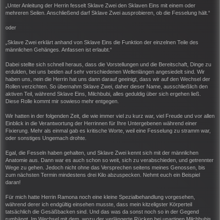
„Unter Anleitung der Herrin fesselt Sklave Zwei den Sklaven Eins mit einem oder
mehreren Seilen. Anschließend darf Sklave Zwei ausprobieren, ob die Fesselung hält.“
oder
„Sklave Zwei erklärt anhand von Sklave Eins die Funktion der einzelnen Teile des
männlichen Gehänges. Anfassen ist erlaubt.“
Dabei stellte sich schnell heraus, dass die Vorstellungen und die Bereitschaft, Dinge zu
erdulden, bei uns beiden auf sehr verschiedenen Wellenlängen angesiedelt sind. Wir
haben uns, nein die Herrin hat uns dann darauf geeinigt, dass wir auf den Wechsel der
Rollen verzichten. So übernahm Sklave Zwei, daher dieser Name, ausschließlich den
aktiven Teil, während Sklave Eins, Milchbubi, alles geduldig über sich ergehen ließ.
Diese Rolle kommt mir sowieso mehr entgegen.
Wir hatten in der folgenden Zeit, die wie immer viel zu kurz war, viel Freude und vor allen
Einblick in die Verantwortung der Herrinnen für Ihre Untergebenen während einer
Fixierung. Mehr als einmal gab es kritische Worte, weil eine Fesselung zu stramm war,
oder sonstiges Ungemach drohte.
Egal, die Fesseln haben gehalten, und Sklave Zwei kennt sich mit der männlichen
Anatomie aus. Dann war es auch schon so weit, sich zu verabschieden, und getrennter
Wege zu gehen. Jedoch nicht ohne das Versprechen seitens meines Genossen, bis
zum nächsten Termin mindestens drei Kilo abzuspecken. Nehmt euch ein Beispiel
daran!
Für mich hatte Herrin Ramona noch eine kleine Spezialbehandlung vorgesehen,
während derer ich endgültig einsehen musste, dass mein kitzeligster Körperteil
tatsächlich die Gesäßbacken sind. Und das was da sonst noch so in der Gegend
rumhängt. Im Wechsel mit dem, wozu der verlängerte Rücken bei unartigen Milchbubis