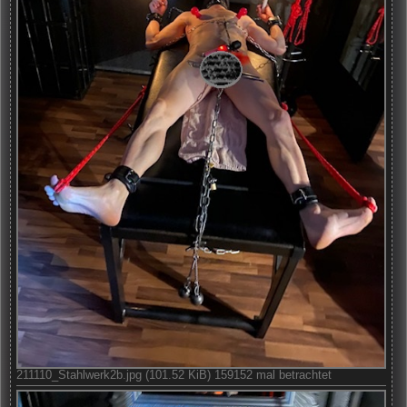
211110_Stahlwerk2b.jpg (101.52 KiB) 159152 mal betrachtet