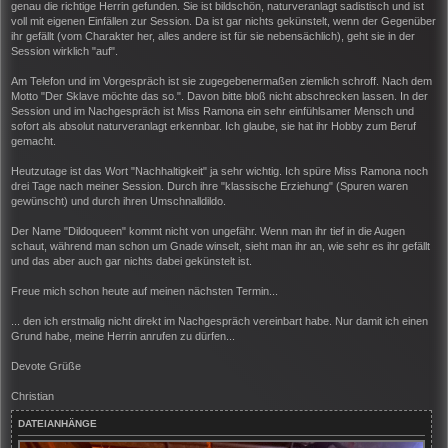
genau die richtige Herrin gefunden. Sie ist bildschön, naturveranlagt sadistisch und ist
voll mit eigenen Einfällen zur Session. Da ist gar nichts gekünstelt, wenn der Gegenüber
ihr gefällt (vom Charakter her, alles andere ist für sie nebensächlich), geht sie in der
Session wirklich "auf".
Am Telefon und im Vorgespräch ist sie zugegebenermaßen ziemlich schroff. Nach dem
Motto "Der Sklave möchte das so.". Davon bitte bloß nicht abschrecken lassen. In der
Session und im Nachgespräch ist Miss Ramona ein sehr einfühlsamer Mensch und
sofort als absolut naturveranlagt erkennbar. Ich glaube, sie hat ihr Hobby zum Beruf
gemacht.
Heutzutage ist das Wort "Nachhaltigkeit" ja sehr wichtig. Ich spüre Miss Ramona noch
drei Tage nach meiner Session. Durch ihre "klassische Erziehung" (Spuren waren
gewünscht) und durch ihren Umschnalldildo.
Der Name "Dildoqueen" kommt nicht von ungefähr. Wenn man ihr tief in die Augen
schaut, während man schon um Gnade winselt, sieht man ihr an, wie sehr es ihr gefällt
und das aber auch gar nichts dabei gekünstelt ist.
Freue mich schon heute auf meinen nächsten Termin...
... den ich erstmalig nicht direkt im Nachgespräch vereinbart habe. Nur damit ich einen
Grund habe, meine Herrin anrufen zu dürfen...
Devote Grüße
Christian
DATEIANHÄNGE