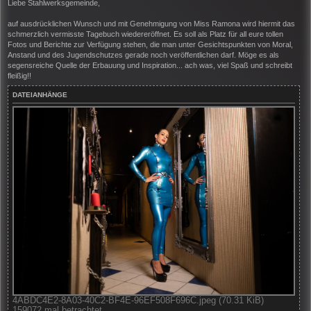
i
Liebe Stahlwerksgemeinde,
t
r
auf ausdrücklichen Wunsch und mit Genehmigung von Miss Ramona wird hiermit das
a
schmerzlich vermisste Tagebuch wiedereröffnet. Es soll als Platz für all eure tollen
g
Fotos und Berichte zur Verfügung stehen, die man unter Gesichtspunkten von Moral,
Anstand und des Jugendschutzes gerade noch veröffentlichen darf. Möge es als
segensreiche Quelle der Erbauung und Inspiration... ach was, viel Spaß und schreibt
fleißig!!
DATEIANHÄNGE
4ABDC4E2-8A03-40C2-BF4E-96EF508F696C.jpeg (70.31 KiB)
159072 mal betrachtet