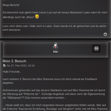
e
i
Mega Bericht!
t
r
Da bekommt man gleich beim Lesen Lust auf ein neues Abenteuer! Latex wäre für mich
a
g
allerdings auch ein „Muss“
Lass mich deins sein. Hülle mich in Latex. Dann werde ich dir gehorchen und du darfst
mich benutzen.
N
A
C
H
O
B
Kiki
E
N
Mein 3. Besuch
B
So 27. Feb 2022, 16:24
e
i
Hallo Freunde,
t
r
nach meinem 3. Besuch bei Miss Ramona muss ich doch einmal ein Feedback
a
abgeben.
g
Aufmerksam geworden auf das bizarre Stahlwerk und auf Miss Ramona bin ich durch
die Werbung auf "Peitsche.de.". Günstige Angebote und dann noch die Eigenwerbung
als "Dildoqueen"?! Das musste ausprobiert werden...
... Heute weiß ich, dass ich mich nirgendwo besser aufgehoben fühlen würde. Wer auf
die Fetische "klassische Erziehung, Bondage und StrapOn" steht, hat mit Miss Ramona