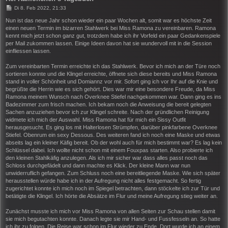
B
Di 8. Feb 2022, 21:33
e
i
Nun ist das neue Jahr schon wieder ein paar Wochen alt, somit war es höchste Zeit
t
einen neuen Termin im bizarren Stahlwerk bei Miss Ramona zu vereinbaren. Ramona
r
kennt mich jetzt schon ganz gut, trotzdem habe ich ihr Vorfeld ein paar Gedankenspiele
a
per Mail zukommen lassen. Einige Ideen davon hat sie wundervoll mit in die Session
g
einfliessen lassen.
Zum vereinbarten Termin erreichte ich das Stahlwerk. Bevor ich mich an der Türe noch
sortieren konnte und die Klingel erreichte, öffnete sich diese bereits und Miss Ramona
stand in voller Schönheit und Domiannz vor mir. Sofort ging ich vor Ihr auf die Knie und
begrüßte die Herrin wie es sich gehört. Dies war mir eine besondere Freude, da Miss
Ramona meinem Wunsch nach Overknee Stiefel nachgekommen war. Dann ging es ins
Badezimmer zum frisch machen. Ich bekam noch die Anweisung die bereit gelegten
Sachen anzuziehen bevor ich zur Klingel schreite. Nach der gründlichen Reinigung
widmete ich mich der Auswahl. Miss Ramona hat für mich ein Sissy Outfit
herausgesucht. Es ging los mit Halterlosen Strümpfen, darüber pinkfarbene Overknee
Stiefel. Obenrum ein sexy Dessous. Des weiteren fand ich noch eine Maske und etwas
abseits lag ein kleiner Käfig bereit. Ob der wohl auch für mich bestimmt war? Es lag kein
Schlüssel dabei. Ich wollte nicht schon mit einem Fouxpas starten. Also probierte ich
den kleinen Stahlkäfig anzulegen. Als ich mir sicher war dass alles passt noch das
Schloss durchgefädelt und dann machte es Klick. Der kleine Mann war nun
unwiderruflich gefangen. Zum Schluss noch eine bereitliegende Maske. Wie sich später
herausstellen würde habe ich in der Aufregung nicht alles festgemacht. So fertig
zugerichtet konnte ich mich noch im Spiegel betrachten, dann stöckelte ich zur Tür und
betätigte die Klingel. Ich hörte die Absätze im Flur und meine Aufregung stieg weiter an.
Zunächst musste ich mich vor Miss Ramona von allen Seiten zur Schau stellen damit
sie mich begutachten konnte. Danach legte sie mir Hand- und Fussfesseln an. So hatte
ich ihr zu folgen. Die Reise war schon im Flur wieder zu Ende. Dort wurde ich an einem