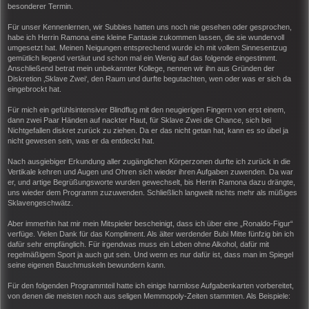
besonderer Termin.
Für unser Kennenlernen, wir Subbies hatten uns noch nie gesehen oder gesprochen,
habe ich Herrin Ramona eine kleine Fantasie zukommen lassen, die sie wundervoll
umgesetzt hat. Meinen Neigungen entsprechend wurde ich mit vollem Sinnesentzug
gemütlich liegend vertäut und schon mal ein Wenig auf das folgende eingestimmt.
Anschließend betrat mein unbekannter Kollege, nennen wir ihn aus Gründen der
Diskretion ‚Sklave Zwei‘, den Raum und durfte begutachten, wen oder was er sich da
eingebrockt hat.
Für mich ein gefühlsintensiver Blindflug mit den neugierigen Fingern von erst einem,
dann zwei Paar Händen auf nackter Haut, für Sklave Zwei die Chance, sich bei
Nichtgefallen diskret zurück zu ziehen. Da er das nicht getan hat, kann es so übel ja
nicht gewesen sein, was er da entdeckt hat.
Nach ausgiebiger Erkundung aller zugänglichen Körperzonen durfte ich zurück in die
Vertikale kehren und Augen und Ohren sich wieder ihren Aufgaben zuwenden. Da war
er, und artige Begrüßungsworte wurden gewechselt, bis Herrin Ramona dazu drängte,
uns wieder dem Programm zuzuwenden. Schließlich langweilt nichts mehr als müßiges
Sklavengeschwätz.
Aber immerhin hat mir mein Mitspieler bescheinigt, dass ich über eine „Ronaldo-Figur“
verfüge. Vielen Dank für das Kompliment. Als älter werdender Bubi Mitte fünfzig bin ich
dafür sehr empfänglich. Für irgendwas muss ein Leben ohne Alkohol, dafür mit
regelmäßigem Sport ja auch gut sein. Und wenn es nur dafür ist, dass man im Spiegel
seine eigenen Bauchmuskeln bewundern kann.
Für den folgenden Programmteil hatte ich einige harmlose Aufgabenkarten vorbereitet,
von denen die meisten noch aus seligen Memmopoly-Zeiten stammten. Als Beispiele: