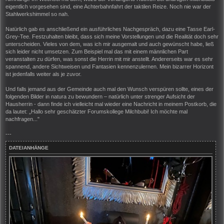
eigentlich vorgesehen sind, eine Achterbahnfahrt der taktilen Reize. Noch nie war der
Stahlwerkshimmel so nah.
Natürlich gab es anschließend ein ausführliches Nachgespräch, dazu eine Tasse Earl-
Grey-Tee. Festzuhalten bleibt, dass sich meine Vorstellungen und die Realität doch sehr
unterscheiden. Vieles von dem, was ich mir ausgemalt und auch gewünscht habe, ließ
sich leider nicht umsetzen. Zum Beispiel mal das mit einem männlichen Part
veranstalten zu dürfen, was sonst die Herrin mit mir anstellt. Andererseits war es sehr
spannend, andere Sichtweisen und Fantasien kennenzulernen. Mein bizarrer Horizont
ist jedenfalls weiter als je zuvor.
Und falls jemand aus der Gemeinde auch mal den Wunsch verspüren sollte, eines der
folgenden Bilder in natura zu bewundern – natürlich unter strenger Aufsicht der
Hausherrin - dann finde ich vielleicht mal wieder eine Nachricht in meinem Postkorb, die
da lautet: „Hallo sehr geschätzter Forumskollege Milchbubi! Ich möchte mal
nachfragen..."
---
DATEIANHÄNGE