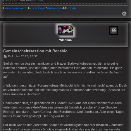
B
emerkenswert
D
isziplinloser
S
tahlwerks-
M
ilchbubi
N
A
C
H
O
B
E
N
Milchbubi
Gemeinschaftssession mit Ronaldo
B
Fr 7. Jan 2022, 18:32
e
i
Stell dir vor, du bist ein harmloser und braver Stahlwerksbesucher, der artig seine
t
Berichte schreibt, und der tapfer jeden verdienten Hieb auf den Po mitzählt. Ein ganz
r
normaler Bürger also. Und plötzlich taucht in deinem Forums-Postfach die Nachricht
a
auf:
g
„Hallo sehr geschätzter Forumskollege Milchbubi! Ich möchte mal nachfragen, ob Du dir
es vorstellen könntest mit mir eine sogenannte Gemeinschaftserziehung - Session bei
Miss Ramona zu buchen.“
Undenkbar? Nein, so geschehen im Oktober 2020. Aus der einen Nachricht wurden
viele, dann wurden eMail-Adressen getauscht (natürlich „saubere“ ohne Google-
Eintrag), und dann… kam Corona. Und Berufliches. Und überhaupt. Aber eines Tages
hat es tatsächlich geklappt. Der Tag war heute.
Für mich war es der vierzehnte Besuch im Allerheiligsten unserer bizarren Gemeinde,
insofern ist da eine gewisse Routine eingekehrt, aber das war dann schon ein sehr