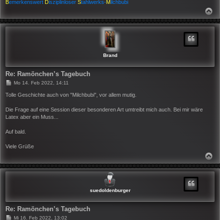
B
emerkenswert
D
isziplinloser
S
tahlwerks-
M
ilchbubi
N
A
C
H
O
B
E
N
Brand
Re: Ramönchen’s Tagebuch
B
Mo 14. Feb 2022, 14:11
e
i
Tolle Geschichte auch von "Milchbubi", vor allem mutig.
t
r
Die Frage auf eine Session dieser besonderen Art umtreibt mich auch. Bei mir wäre
a
Latex aber ein Muss...
g
Auf bald.
Viele Grüße
N
A
C
H
O
B
suedoldenburger
E
N
Re: Ramönchen’s Tagebuch
B
Mi 16. Feb 2022, 13:02