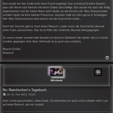
Nun wurde mir das Outfit nicht ohne Grund angelegt. Das schreit ja förmlich danach,
dass die Herrin sich intensiv mit ihrem Objekt beschäftigt. Nun wurde mir auch der Käfig
abgenommen und der kleine Mann durft wieder an die frische Luft. Miss Ramona hatte
sichtlich Spaß mit ihrer kleinen Prinzessin. Darüber hülle ich mich gerne in Schweigen.
Wer Miss Ramona kennt wird wissen wie die Geschchte endet....
Nach der Dusche gab es noch einen Plausch. Leider muss die Geschichte diesmal
ohne Fotos auskommen. Das ist im Eifer des Gefechts diesmal untergegangen.
Es waren wieder wundervolle Stunden im bizarren Stahlwerk die wieder viel zu schnell
vorüber gegangen sind. Aber Vorfreude ist ja auch was schönes.
Bizarre Grüße
Sklave A.
N
A
C
H
O
B
E
N
Milchbubi
Re: Ramönchen’s Tagebuch
B
Do 10. Feb 2022, 18:20
e
i
Sehr schön geschrieben, vielen Dank. Da bekomme ich auch schon wieder mehr Lust
t
auf einen Besuch, als mir zusteht.
r
a
g