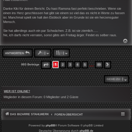
t
r
Danke Kiki für deinen Bericht. Du hast Ramona fast perfekt beschrieben. Wenn sie
a
einen ins Herz geschlossen hat gibt sie einem so viel das es nicht in Worte zu fassen
g
ist. Manchmal spielt sie halt den Eisblock aber im Grunde ist sie ein herzensguter
Mensch.
Sie hat allerdings auch ein par Schwächen. Z.B. ist sie ziemlich......
Ne, ich darfs nicht verraten, sonst gibts am Freitag ärger. Findet es selber raus.
N
A
C
H
ANTWORTEN
O
B
E
…
1
SEITE
1
VON
89
883 Beiträge
2
3
4
5
89
NÄCHSTE
N
GEHE ZU
WER IST ONLINE?
Mitglieder in diesem Forum: 0 Mitglieder und 2 Gäste
DAS BIZARRE STAHLWERK
FOREN-ÜBERSICHT
Powered by
phpBB
® Forum Software © phpBB Limited
Deutsche Übersetzung durch
phpBB.de