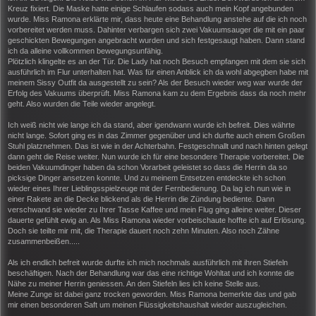
Kreuz fixiert. Die Maske hatte einige Schlaufen sodass auch mein Kopf angebunden
wurde. Miss Ramona erklärte mir, dass heute eine Behandlung anstehe auf die ich noch
vorbereitet werden muss. Dahinter verbargen sich zwei Vakuumsauger die mit ein paar
geschickten Bewegungen angebracht wurden und sich festgesaugt haben. Dann stand
ich da alleine vollkommen bewegungsunfähig.
Plötzlich klingelte es an der Tür. Die Lady hat noch Besuch empfangen mit dem sie sich
ausführlich im Flur unterhalten hat. Was für einen Anblick ich da wohl abgegben habe mit
meinem Sissy Outfit da ausgestellt zu sein? Als der Besuch wieder weg war wurde der
Erfolg des Vakuums überprüft. Miss Ramona kam zu dem Ergebnis dass da noch mehr
geht. Also wurden die Teile wieder angelegt.
Ich weiß nicht wie lange ich da stand, aber igendwann wurde ich befreit. Dies währte
nicht lange. Sofort ging es in das Zimmer gegenüber und ich durfte auch einem Großen
Stuhl platznehmen. Das ist wie in der Achterbahn. Festgeschnallt und nach hinten gelegt
dann geht die Reise weiter. Nun wurde ich für eine besondere Therapie vorbereitet. Die
beiden Vakuumdinger haben da schon Vorarbeit geleistet so dass die Herrin da so
picksige Dinger ansetzen konnte. Und zu meinem Entsetzen entdeckte ich schon
wieder eines Ihrer Lieblingsspielzeuge mit der Fernbedienung. Da lag ich nun wie in
einer Rakete an die Decke blickend als die Herrin die Zündung bediente. Dann
verschwand sie wieder zu Ihrer Tasse Kaffee und mein Flug ging alleine weiter. Dieser
dauerte gefühlt ewig an. Als Miss Ramona wieder vorbeischaute hoffte ich auf Erlösung.
Doch sie teilte mir mit, die Therapie dauert noch zehn Minuten. Also noch Zähne
zusammenbeißen.....
Als ich endlich befreit wurde durfte ich mich nochmals ausführlich mit ihren Stiefeln
beschäftigen. Nach der Behandlung war das eine richtige Wohltat und ich konnte die
Nähe zu meiner Herrin geniessen. An den Stiefeln lies ich keine Stelle aus.
Meine Zunge ist dabei ganz trocken geworden. Miss Ramona bemerkte das und gab
mir einen besonderen Saft um meinen Flüssigkeitshaushalt wieder auszugleichen.