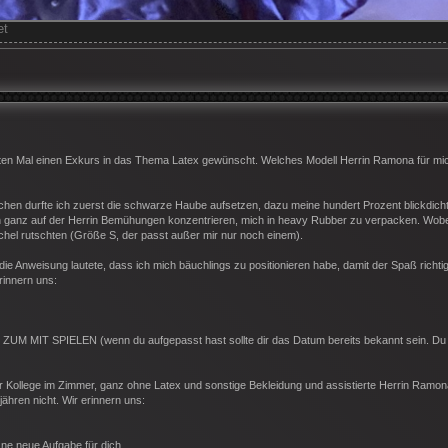
et
rsten Mal einen Exkurs in das Thema Latex gewünscht. Welches Modell Herrin Ramona für mi
 durfte ich zuerst die schwarze Haube aufsetzen, dazu meine hundert Prozent blickdichte 
h ganz auf der Herrin Bemühungen konzentrieren, mich in heavy Rubber zu verpacken. Wobe
chel rutschten (Größe S, der passt außer mir nur noch einem).
ie Anweisung lautete, dass ich mich bäuchlings zu positionieren habe, damit der Spaß richti
rinnern uns:
T SPIELEN (wenn du aufgepasst hast sollte dir das Datum bereits bekannt sein. Du 
h der Kollege im Zimmer, ganz ohne Latex und sonstige Bekleidung und assistierte Herrin Ramon
ähren nicht. Wir erinnern uns:
t ne neue Aufgabe für dich