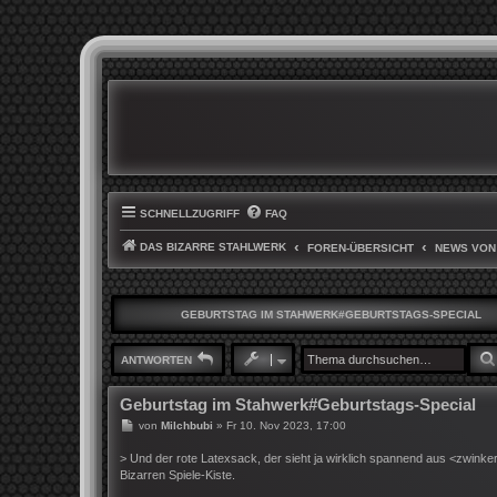
SCHNELLZUGRIFF
FAQ
DAS BIZARRE STAHLWERK
FOREN-ÜBERSICHT
NEWS VON
GEBURTSTAG IM STAHWERK#GEBURTSTAGS-SPECIAL
ANTWORTEN
Geburtstag im Stahwerk#Geburtstags-Special
B
von
Milchbubi
»
Fr 10. Nov 2023, 17:00
e
i
> Und der rote Latexsack, der sieht ja wirklich spannend aus <z
t
Bizarren Spiele-Kiste.
r
a