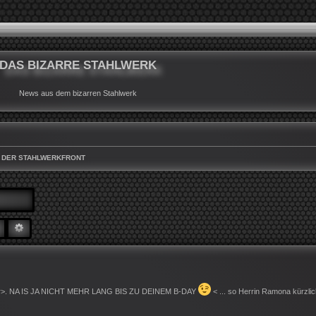
DAS BIZARRE STAHLWERK
News aus dem bizarren Stahlwerk
 DER STAHLWERKFRONT
SUCHE
ERWEITERTE SUCHE
winker>. NA IS JA NICHT MEHR LANG BIS ZU DEINEM B-DAY
< ... so Herrin Ramona kürzlic