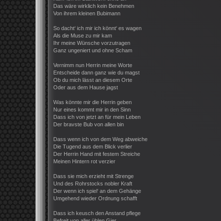
Das wäre wirklich kein Benehmen
Von ihrem kleinen Bubimann
So dacht‘ ich mir ich könnt‘ es wagen
Als die Muse zu mir kam
Ihr meine Wünsche vorzutragen
Ganz ungeniert und ohne Scham
Vernimm nun Herrin meine Worte
Entscheide dann ganz wie du magst
Ob du mich lässt an diesem Orte
Oder aus dem Hause jagst
Was könnte mir die Herrin geben
Nur eines kommt mir in den Sinn
Dass ich von jetzt an für mein Leben
Der bravste Bub von allen bin
Dass wenn ich von dem Weg abweiche
Die Tugend aus dem Blick verlier
Der Herrin Hand mit festem Streiche
Meinen Hintern rot verzier
Dass sie mich erzieht mit Strenge
Und des Rohrstocks nobler Kraft
Der wenn ich spiel‘ an dem Gehänge
Umgehend wieder Ordnung schafft
Dass ich keusch den Anstand pflege
Befreit von aller üblen Gier