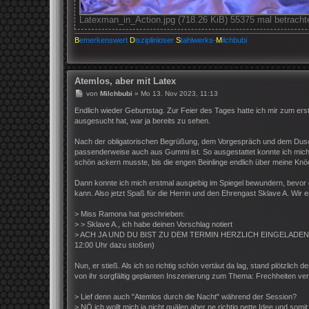
Latexman_in_Action.jpg (718.26 KiB) 55375 mal betracht
B
emerkenswert
D
isziplinloser
S
tahlwerks-
M
ilchbubi
Atemlos, aber mit Latex
B
von
Milchbubi
»
Mo 13. Nov 2023, 11:13
e
i
Endlich wieder Geburtstag. Zur Feier des Tages hatte ich mir zum e
t
ausgesucht hat, war ja bereits zu sehen.
r
a
Nach der obligatorischen Begrüßung, dem Vorgespräch und dem Duschen
g
passenderweise auch aus Gummi ist. So ausgestattet konnte ich mic
schön ackern musste, bis die engen Beinlinge endlich über meine Knö
Dann konnte ich mich erstmal ausgiebig im Spiegel bewundern, bevor d
kann. Also jetzt Spaß für die Herrin und den Ehrengast Sklave A. Wir e
> Miss Ramona hat geschrieben:
> > Sklave A., ich habe deinen Vorschlag notiert
> ACH JA UND DU BIST ZU DEM TERMIN HERZLICH EINGELADEN ZUM MI
12:00 Uhr dazu stoßen)
Nun, er stieß. Als ich so richtig schön vertäut da lag, stand plötzlic
von ihr sorgfältig geplanten Inszenierung zum Thema: Frechheiten verj
> Lief denn auch "Atemlos durch die Nacht" während der Session?
> NÖ ich wollt mich ja nicht quälen aber ne richtig nette Idee und somi