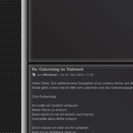
Re: Geburtstag im Stahwerk
B
von
Milchbubi
»
Sa 11. Nov 2023, 17:29
e
i
Vielen Dank. Der aufmerksame Gastgeber ist ja sowieso immer auf d
t
Vorab gibt's schon mal ein Bild vom Latexman und das Geburtstagsged
r
a
g
Zum Geburtstag
Ich wollte ein Gedicht verfassen
Meine Herrin zu erfreu‘n
Dann dacht ich mir ich könnt‘s auch lassen
Und wollte diese Mühe scheu’n
Doch müsste ich mich vor ihr schämen
Käm‘ ich im Stahlwerk ohne an