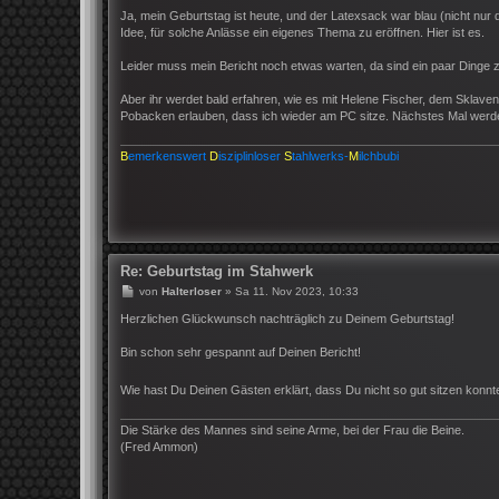
g
Ja, mein Geburtstag ist heute, und der Latexsack war blau (nicht nur
Idee, für solche Anlässe ein eigenes Thema zu eröffnen. Hier ist es.
Leider muss mein Bericht noch etwas warten, da sind ein paar Dinge 
Aber ihr werdet bald erfahren, wie es mit Helene Fischer, dem Sklaven
Pobacken erlauben, dass ich wieder am PC sitze. Nächstes Mal werde
B
emerkenswert
D
isziplinloser
S
tahlwerks-
M
ilchbubi
Re: Geburtstag im Stahwerk
B
von
Halterloser
»
Sa 11. Nov 2023, 10:33
e
i
Herzlichen Glückwunsch nachträglich zu Deinem Geburtstag!
t
r
Bin schon sehr gespannt auf Deinen Bericht!
a
g
Wie hast Du Deinen Gästen erklärt, dass Du nicht so gut sitzen konn
Die Stärke des Mannes sind seine Arme, bei der Frau die Beine.
(Fred Ammon)