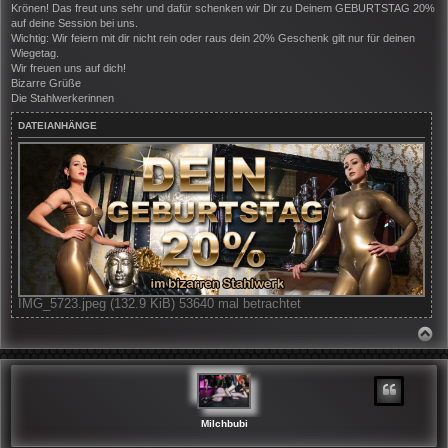
Krönen! Das freut uns sehr und dafür schenken wir Dir zu Deinem GEBURTSTAG 20%
a
g
auf deine Session bei uns.
Wichtig: Wir feiern mit dir nicht rein oder raus dein 20% Geschenk gilt nur für deinen
Wiegetag.
Wir freuen uns auf dich!
Bizarre Grüße
Die Stahlwerkerinnen
DATEIANHÄNGE
IMG_5723.jpeg (132.9 KiB) 53640 mal betrachtet
N
A
C
H
O
B
E
N
Milchbubi