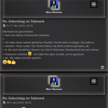
O
B
E
N
Miss Ramona
Re: Geburtstag im Stahwerk
B
Fr 17. Nov 2023, 18:15
e
i
Milchbubi hat geschrieben:
t
> Noch ein kleiner Schmunzler hinterher.
r
>
a
> Ich hatte heute meinen jährlichen Routine-Termin beim Urologen. Da heißt es
g
> natürlich: Hose runter. Der Onkel Doktor hat nicht schlecht gestaunt, als
> er die noch deutlichen Spuren von Herrin Ramonas Handwerkskunst auf meinen
> Pobacken erblickte
. Ich habe ihm dann erzählt, wo ich gewesen
> bin. Wir haben herzlich gelacht.
N
A
C
H
O
B
E
N
Miss Ramona
Re: Geburtstag im Stahwerk
B
Mi 6. Dez 2023, 08:01
e