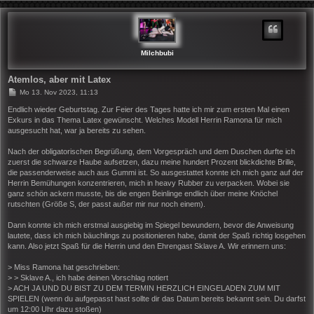
C
H
O
B
E
N
Milchbubi
Atemlos, aber mit Latex
B
Mo 13. Nov 2023, 11:13
e
i
Endlich wieder Geburtstag. Zur Feier des Tages hatte ich mir zum ersten Mal einen
t
Exkurs in das Thema Latex gewünscht. Welches Modell Herrin Ramona für mich
r
ausgesucht hat, war ja bereits zu sehen.
a
g
Nach der obligatorischen Begrüßung, dem Vorgespräch und dem Duschen durfte ich
zuerst die schwarze Haube aufsetzen, dazu meine hundert Prozent blickdichte Brille,
die passenderweise auch aus Gummi ist. So ausgestattet konnte ich mich ganz auf der
Herrin Bemühungen konzentrieren, mich in heavy Rubber zu verpacken. Wobei sie
ganz schön ackern musste, bis die engen Beinlinge endlich über meine Knöchel
rutschten (Größe S, der passt außer mir nur noch einem).
Dann konnte ich mich erstmal ausgiebig im Spiegel bewundern, bevor die Anweisung
lautete, dass ich mich bäuchlings zu positionieren habe, damit der Spaß richtig losgehen
kann. Also jetzt Spaß für die Herrin und den Ehrengast Sklave A. Wir erinnern uns:
> Miss Ramona hat geschrieben:
> > Sklave A., ich habe deinen Vorschlag notiert
> ACH JA UND DU BIST ZU DEM TERMIN HERZLICH EINGELADEN ZUM MIT
SPIELEN (wenn du aufgepasst hast sollte dir das Datum bereits bekannt sein. Du darfst
um 12:00 Uhr dazu stoßen)