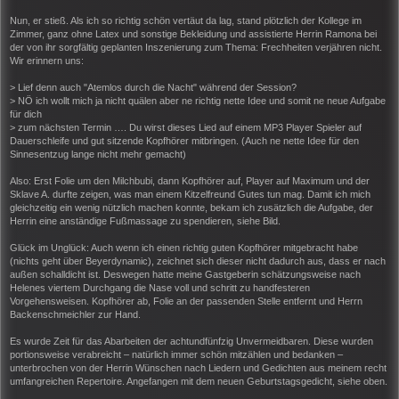
Nun, er stieß. Als ich so richtig schön vertäut da lag, stand plötzlich der Kollege im
Zimmer, ganz ohne Latex und sonstige Bekleidung und assistierte Herrin Ramona bei
der von ihr sorgfältig geplanten Inszenierung zum Thema: Frechheiten verjähren nicht.
Wir erinnern uns:
> Lief denn auch "Atemlos durch die Nacht" während der Session?
> NÖ ich wollt mich ja nicht quälen aber ne richtig nette Idee und somit ne neue Aufgabe
für dich
> zum nächsten Termin …. Du wirst dieses Lied auf einem MP3 Player Spieler auf
Dauerschleife und gut sitzende Kopfhörer mitbringen. (Auch ne nette Idee für den
Sinnesentzug lange nicht mehr gemacht)
Also: Erst Folie um den Milchbubi, dann Kopfhörer auf, Player auf Maximum und der
Sklave A. durfte zeigen, was man einem Kitzelfreund Gutes tun mag. Damit ich mich
gleichzeitig ein wenig nützlich machen konnte, bekam ich zusätzlich die Aufgabe, der
Herrin eine anständige Fußmassage zu spendieren, siehe Bild.
Glück im Unglück: Auch wenn ich einen richtig guten Kopfhörer mitgebracht habe
(nichts geht über Beyerdynamic), zeichnet sich dieser nicht dadurch aus, dass er nach
außen schalldicht ist. Deswegen hatte meine Gastgeberin schätzungsweise nach
Helenes viertem Durchgang die Nase voll und schritt zu handfesteren
Vorgehensweisen. Kopfhörer ab, Folie an der passenden Stelle entfernt und Herrn
Backenschmeichler zur Hand.
Es wurde Zeit für das Abarbeiten der achtundfünfzig Unvermeidbaren. Diese wurden
portionsweise verabreicht – natürlich immer schön mitzählen und bedanken –
unterbrochen von der Herrin Wünschen nach Liedern und Gedichten aus meinem recht
umfangreichen Repertoire. Angefangen mit dem neuen Geburtstagsgedicht, siehe oben.