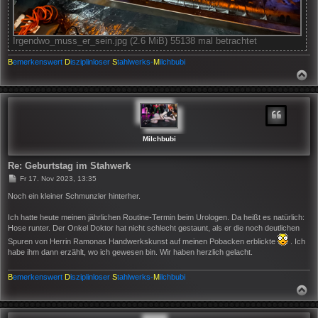
Irgendwo_muss_er_sein.jpg (2.6 MiB) 55138 mal betrachtet
B
emerkenswert
D
isziplinloser
S
tahlwerks-
M
ilchbubi
N
A
C
H
O
B
E
N
Milchbubi
Re: Geburtstag im Stahwerk
B
Fr 17. Nov 2023, 13:35
e
i
Noch ein kleiner Schmunzler hinterher.
t
r
Ich hatte heute meinen jährlichen Routine-Termin beim Urologen. Da heißt es natürlich:
a
Hose runter. Der Onkel Doktor hat nicht schlecht gestaunt, als er die noch deutlichen
g
Spuren von Herrin Ramonas Handwerkskunst auf meinen Pobacken erblickte
. Ich
habe ihm dann erzählt, wo ich gewesen bin. Wir haben herzlich gelacht.
B
emerkenswert
D
isziplinloser
S
tahlwerks-
M
ilchbubi
N
A
C
H