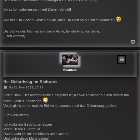
t
r
Bin schon sehr gespannt auf Deinen Bericht!
a
g
Wie hast Du Deinen Gästen erklärt, dass Du nicht so gut sitzen konntest?
Die Stärke des Mannes sind seine Arme, bei der Frau die Beine.
(Fred Ammon)
N
A
C
H
O
B
E
N
Milchbubi
Re: Geburtstag im Stahwerk
B
Sa 11. Nov 2023, 17:29
e
i
Vielen Dank. Der aufmerksame Gastgeber ist ja sowieso immer auf den Beinen um
t
seine Gäste zu bedienen.
r
Vorab gibt's schon mal ein Bild vom Latexman und das Geburtstagsgedicht.
a
g
Zum Geburtstag
Ich wollte ein Gedicht verfassen
Meine Herrin zu erfreu‘n
Dann dacht ich mir ich könnt‘s auch lassen
Und wollte diese Mühe scheu’n