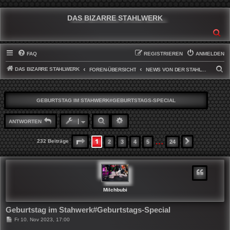
DAS BIZARRE STAHLWERK
SU
FAQ
REGISTRIEREN
ANMELDEN
DAS BIZARRE STAHLWERK
S
FOREN-ÜBERSICHT
NEWS VON DER STAHLWERKFRONT
U
C
GEBURTSTAG IM STAHWERK#GEBURTSTAGS-SPECIAL
H
E
SUCHE
ERWEITERTE SUCHE
ANTWORTEN
…
1
SEITE
1
VON
24
232 Beiträge
2
3
4
5
24
NÄCHSTE
Milchbubi
Geburtstag im Stahwerk#Geburtstags-Special
B
Fr 10. Nov 2023, 17:00
e