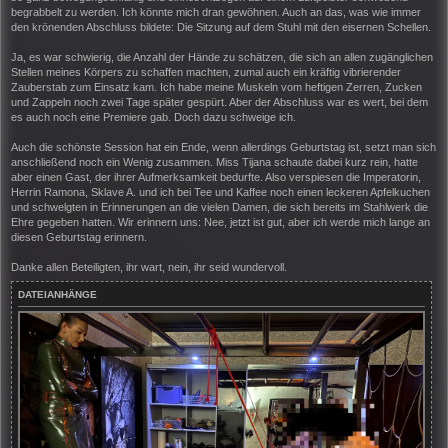
begrabbelt zu werden. Ich könnte mich dran gewöhnen. Auch an das, was wie immer
den krönenden Abschluss bildete: Die Sitzung auf dem Stuhl mit den eisernen Schellen.
Ja, es war schwierig, die Anzahl der Hände zu schätzen, die sich an allen zugänglichen
Stellen meines Körpers zu schaffen machten, zumal auch ein kräftig vibrierender
Zauberstab zum Einsatz kam. Ich habe meine Muskeln vom heftigen Zerren, Zucken
und Zappeln noch zwei Tage später gespürt. Aber der Abschluss war es wert, bei dem
es auch noch eine Premiere gab. Doch dazu schweige ich.
Auch die schönste Session hat ein Ende, wenn allerdings Geburtstag ist, setzt man sich
anschließend noch ein Wenig zusammen. Miss Tijana schaute dabei kurz rein, hatte
aber einen Gast, der ihrer Aufmerksamkeit bedurfte. Also verspiesen die Imperatorin,
Herrin Ramona, Sklave A. und ich bei Tee und Kaffee noch einen leckeren Apfelkuchen
und schwelgten in Erinnerungen an die vielen Damen, die sich bereits im Stahlwerk die
Ehre gegeben hatten. Wir erinnern uns: Nee, jetzt ist gut, aber ich werde mich lange an
diesen Geburtstag erinnern.
Danke allen Beteiligten, ihr wart, nein, ihr seid wundervoll.
DATEIANHÄNGE