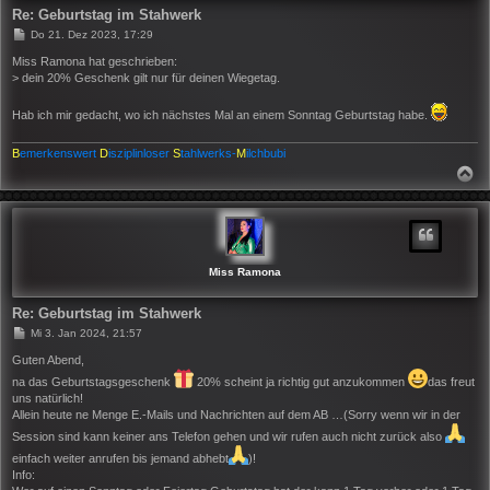
Re: Geburtstag im Stahwerk
B
Do 21. Dez 2023, 17:29
e
i
Miss Ramona hat geschrieben:
t
> dein 20% Geschenk gilt nur für deinen Wiegetag.
r
a
g
Hab ich mir gedacht, wo ich nächstes Mal an einem Sonntag Geburtstag habe.
B
emerkenswert
D
isziplinloser
S
tahlwerks-
M
ilchbubi
N
A
C
H
O
B
E
N
Miss Ramona
Re: Geburtstag im Stahwerk
B
Mi 3. Jan 2024, 21:57
e
i
Guten Abend,
t
na das Geburtstagsgeschenk
20% scheint ja richtig gut anzukommen
das freut
r
uns natürlich!
a
g
Allein heute ne Menge E.-Mails und Nachrichten auf dem AB …(Sorry wenn wir in der
Session sind kann keiner ans Telefon gehen und wir rufen auch nicht zurück also
einfach weiter anrufen bis jemand abhebt
)!
Info: