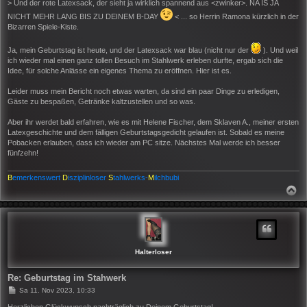
i
> Und der rote Latexsack, der sieht ja wirklich spannend aus <zwinker>. NA IS JA
t
NICHT MEHR LANG BIS ZU DEINEM B-DAY
< ... so Herrin Ramona kürzlich in der
r
Bizarren Spiele-Kiste.
a
g
Ja, mein Geburtstag ist heute, und der Latexsack war blau (nicht nur der
). Und weil
ich wieder mal einen ganz tollen Besuch im Stahlwerk erleben durfte, ergab sich die
Idee, für solche Anlässe ein eigenes Thema zu eröffnen. Hier ist es.
Leider muss mein Bericht noch etwas warten, da sind ein paar Dinge zu erledigen,
Gäste zu bespaßen, Getränke kaltzustellen und so was.
Aber ihr werdet bald erfahren, wie es mit Helene Fischer, dem Sklaven A., meiner ersten
Latexgeschichte und dem fälligen Geburtstagsgedicht gelaufen ist. Sobald es meine
Pobacken erlauben, dass ich wieder am PC sitze. Nächstes Mal werde ich besser
fünfzehn!
B
emerkenswert
D
isziplinloser
S
tahlwerks-
M
ilchbubi
N
A
C
H
O
B
E
N
Halterloser
Re: Geburtstag im Stahwerk
B
Sa 11. Nov 2023, 10:33
e
i
Herzlichen Glückwunsch nachträglich zu Deinem Geburtstag!