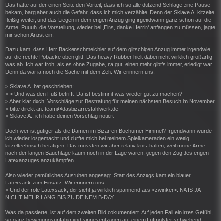
Das hatte auf der einen Seite den Vorteil, dass ich so alle dutzend Schläge eine Pause
bekam, barg aber auch die Gefahr, dass ich mich verzählte. Denn der Sklave A. kitzelte
fleißig weiter, und das Liegen in dem engen Anzug ging irgendwann ganz schön auf die
Arme. Puuuh, die Vorstellung, wieder bei ‚Eins, danke Herrin‘ anfangen zu müssen, jagte
mir schon Angst ein.
Dazu kam, dass Herr Backenschmeichler auf dem glitschigen Anzug immer irgendwie
auf die rechte Pobacke oben glitt. Das heavy Rubber hielt dabei nicht wirklich großartig
was ab. Ich war froh, als es ohne Zugabe, na gut, einen mehr gibt’s immer, erledigt war.
Denn da war ja noch die Sache mit dem Zeh. Wir erinnern uns:
> Sklave A. hat geschrieben:
> > Und was den Fuß betrifft: Da ist bestimmt was wieder gut zu machen?
> Aber klar doch! Vorschläge zur Bestrafung für meinen nächsten Besuch im November
> bitte direkt an: team@dasbizarrestahlwerk.de
> Sklave A., ich habe deinen Vorschlag notiert
Doch wer ist gütiger als die Damen im Bizarren Bochumer Himmel? Irgendwann wurde
ich wieder losgemacht und durfte mich bei meinem Spielkameraden ein wenig
kitzeltechnisch betätigen. Das mussten wir aber relativ kurz halten, weil meine Arme
nach der langen Bauchlage kaum noch in der Lage waren, gegen den Zug des engen
Latexanzuges anzukämpfen.
Also wieder gemütliches Ausruhen angesagt. Statt des Anzugs kam ein blauer
Latexsack zum Einsatz. Wir erinnern uns:
> Und der rote Latexsack, der sieht ja wirklich spannend aus <zwinker>. NA IS JA
NICHT MEHR LANG BIS ZU DEINEM B-DAY
Was da passierte, ist auf dem zweiten Bild dokumentiert. Auf jeden Fall ein irres Gefühl,
so ganz bewegungsunfähig und sinnesentzogen auf einem Luftpolster schwebend