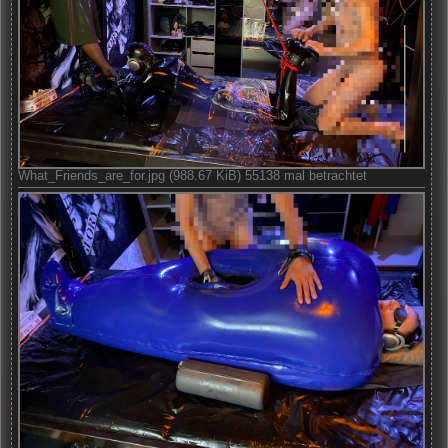
What_Friends_are_for.jpg (988.67 KiB) 55138 mal betrachtet