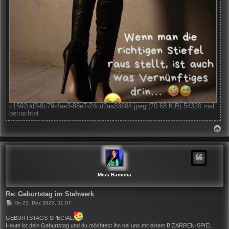
c1592dd3-8c79-4ae3-88e7-24cd2aa33684.jpeg (70.68 KiB) 54320 mal
betrachtet
N
A
C
H
O
B
E
N
Miss Ramona
Re: Geburtstag im Stahwerk
B
Do 21. Dez 2023, 11:07
e
i
GEBURTSTAGS-SPECIAL:
t
Heute ist dein Geburtstag und du möchtest ihn bei uns mit einem BIZARREN-SPIEL
r