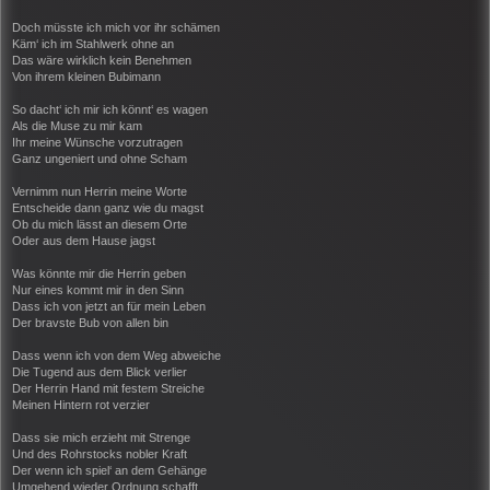
Doch müsste ich mich vor ihr schämen
Käm‘ ich im Stahlwerk ohne an
Das wäre wirklich kein Benehmen
Von ihrem kleinen Bubimann
So dacht‘ ich mir ich könnt‘ es wagen
Als die Muse zu mir kam
Ihr meine Wünsche vorzutragen
Ganz ungeniert und ohne Scham
Vernimm nun Herrin meine Worte
Entscheide dann ganz wie du magst
Ob du mich lässt an diesem Orte
Oder aus dem Hause jagst
Was könnte mir die Herrin geben
Nur eines kommt mir in den Sinn
Dass ich von jetzt an für mein Leben
Der bravste Bub von allen bin
Dass wenn ich von dem Weg abweiche
Die Tugend aus dem Blick verlier
Der Herrin Hand mit festem Streiche
Meinen Hintern rot verzier
Dass sie mich erzieht mit Strenge
Und des Rohrstocks nobler Kraft
Der wenn ich spiel‘ an dem Gehänge
Umgehend wieder Ordnung schafft