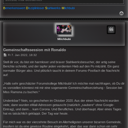
B
emerkenswert
D
isziplinloser
S
tahlwerks-
M
ilchbubi
N
A
C
H
O
B
E
N
Milchbubi
Gemeinschaftssession mit Ronaldo
B
Fr 7. Jan 2022, 18:32
e
i
Stell dir vor, du bist ein harmloser und braver Stahlwerksbesucher, der artig seine
t
Berichte schreibt, und der tapfer jeden verdienten Hieb auf den Po mitzählt. Ein ganz
r
normaler Bürger also. Und plötzlich taucht in deinem Forums-Postfach die Nachricht
a
auf:
g
„Hallo sehr geschätzter Forumskollege Milchbubi! Ich möchte mal nachfragen, ob Du dir
es vorstellen könntest mit mir eine sogenannte Gemeinschaftserziehung - Session bei
Miss Ramona zu buchen.“
Undenkbar? Nein, so geschehen im Oktober 2020. Aus der einen Nachricht wurden
viele, dann wurden eMail-Adressen getauscht (natürlich „saubere“ ohne Google-
Eintrag), und dann… kam Corona. Und Berufliches. Und überhaupt. Aber eines Tages
hat es tatsächlich geklappt. Der Tag war heute.
Für mich war es der vierzehnte Besuch im Allerheiligsten unserer bizarren Gemeinde,
insofern ist da eine gewisse Routine eingekehrt, aber das war dann schon ein sehr