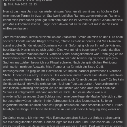
B
Di 8. Feb 2022, 21:33
e
i
Nun ist das neue Jahr schon wieder ein paar Wochen alt, somit war es höchste Zeit
t
einen neuen Termin im bizarren Stahlwerk bei Miss Ramona zu vereinbaren. Ramona
r
kennt mich jetzt schon ganz gut, trotzdem habe ich ihr Vorfeld ein paar Gedankenspiele
a
per Mail zukommen lassen. Einige Ideen davon hat sie wundervoll mit in die Session
g
einfliessen lassen.
Zum vereinbarten Termin erreichte ich das Stahlwerk. Bevor ich mich an der Türe noch
sortieren konnte und die Klingel erreichte, öffnete sich diese bereits und Miss Ramona
stand in voller Schönheit und Domiannz vor mir. Sofort ging ich vor Ihr auf die Knie und
begrüßte die Herrin wie es sich gehört. Dies war mir eine besondere Freude, da Miss
Ramona meinem Wunsch nach Overknee Stiefel nachgekommen war. Dann ging es ins
Badezimmer zum frisch machen. Ich bekam noch die Anweisung die bereit gelegten
Sachen anzuziehen bevor ich zur Klingel schreite. Nach der gründlichen Reinigung
widmete ich mich der Auswahl. Miss Ramona hat für mich ein Sissy Outfit
herausgesucht. Es ging los mit Halterlosen Strümpfen, darüber pinkfarbene Overknee
Stiefel. Obenrum ein sexy Dessous. Des weiteren fand ich noch eine Maske und etwas
abseits lag ein kleiner Käfig bereit. Ob der wohl auch für mich bestimmt war? Es lag kein
Schlüssel dabei. Ich wollte nicht schon mit einem Fouxpas starten. Also probierte ich
den kleinen Stahlkäfig anzulegen. Als ich mir sicher war dass alles passt noch das
Schloss durchgefädelt und dann machte es Klick. Der kleine Mann war nun
unwiderruflich gefangen. Zum Schluss noch eine bereitliegende Maske. Wie sich später
herausstellen würde habe ich in der Aufregung nicht alles festgemacht. So fertig
zugerichtet konnte ich mich noch im Spiegel betrachten, dann stöckelte ich zur Tür und
betätigte die Klingel. Ich hörte die Absätze im Flur und meine Aufregung stieg weiter an.
Zunächst musste ich mich vor Miss Ramona von allen Seiten zur Schau stellen damit
sie mich begutachten konnte. Danach legte sie mir Hand- und Fussfesseln an. So hatte
ich ihr zu folgen. Die Reise war schon im Flur wieder zu Ende. Dort wurde ich an einem