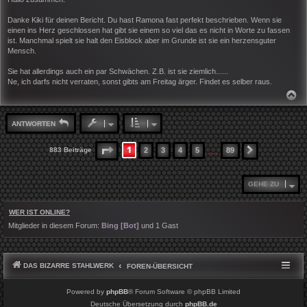
t
r
Danke Kiki für deinen Bericht. Du hast Ramona fast perfekt beschrieben. Wenn sie
a
einen ins Herz geschlossen hat gibt sie einem so viel das es nicht in Worte zu fassen
g
ist. Manchmal spielt sie halt den Eisblock aber im Grunde ist sie ein herzensguter
Mensch.
Sie hat allerdings auch ein par Schwächen. Z.B. ist sie ziemlich......
Ne, ich darfs nicht verraten, sonst gibts am Freitag ärger. Findet es selber raus.
N
A
C
H
ANTWORTEN
O
B
E
…
1
SEITE
1
VON
89
883 Beiträge
2
3
4
5
89
NÄCHSTE
N
GEHE ZU
WER IST ONLINE?
Mitglieder in diesem Forum:
Bing [Bot]
und 1 Gast
DAS BIZARRE STAHLWERK
FOREN-ÜBERSICHT
Powered by
phpBB
® Forum Software © phpBB Limited
Deutsche Übersetzung durch
phpBB.de