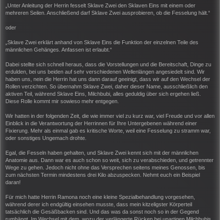
„Unter Anleitung der Herrin fesselt Sklave Zwei den Sklaven Eins mit einem oder
mehreren Seilen. Anschließend darf Sklave Zwei ausprobieren, ob die Fesselung hält.“
oder
„Sklave Zwei erklärt anhand von Sklave Eins die Funktion der einzelnen Teile des
männlichen Gehänges. Anfassen ist erlaubt.“
Dabei stellte sich schnell heraus, dass die Vorstellungen und die Bereitschaft, Dinge zu
erdulden, bei uns beiden auf sehr verschiedenen Wellenlängen angesiedelt sind. Wir
haben uns, nein die Herrin hat uns dann darauf geeinigt, dass wir auf den Wechsel der
Rollen verzichten. So übernahm Sklave Zwei, daher dieser Name, ausschließlich den
aktiven Teil, während Sklave Eins, Milchbubi, alles geduldig über sich ergehen ließ.
Diese Rolle kommt mir sowieso mehr entgegen.
Wir hatten in der folgenden Zeit, die wie immer viel zu kurz war, viel Freude und vor allen
Einblick in die Verantwortung der Herrinnen für Ihre Untergebenen während einer
Fixierung. Mehr als einmal gab es kritische Worte, weil eine Fesselung zu stramm war,
oder sonstiges Ungemach drohte.
Egal, die Fesseln haben gehalten, und Sklave Zwei kennt sich mit der männlichen
Anatomie aus. Dann war es auch schon so weit, sich zu verabschieden, und getrennter
Wege zu gehen. Jedoch nicht ohne das Versprechen seitens meines Genossen, bis
zum nächsten Termin mindestens drei Kilo abzuspecken. Nehmt euch ein Beispiel
daran!
Für mich hatte Herrin Ramona noch eine kleine Spezialbehandlung vorgesehen,
während derer ich endgültig einsehen musste, dass mein kitzeligster Körperteil
tatsächlich die Gesäßbacken sind. Und das was da sonst noch so in der Gegend
rumhängt. Im Wechsel mit dem, wozu der verlängerte Rücken bei unartigen Milchbubis