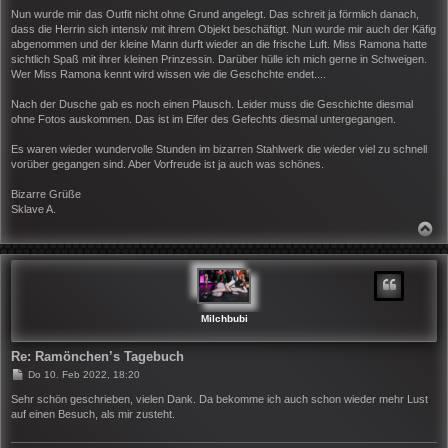
Nun wurde mir das Outfit nicht ohne Grund angelegt. Das schreit ja förmlich danach,
dass die Herrin sich intensiv mit ihrem Objekt beschäftigt. Nun wurde mir auch der Käfig
abgenommen und der kleine Mann durft wieder an die frische Luft. Miss Ramona hatte
sichtlich Spaß mit ihrer kleinen Prinzessin. Darüber hülle ich mich gerne in Schweigen.
Wer Miss Ramona kennt wird wissen wie die Geschchte endet....
Nach der Dusche gab es noch einen Plausch. Leider muss die Geschichte diesmal
ohne Fotos auskommen. Das ist im Eifer des Gefechts diesmal untergegangen.
Es waren wieder wundervolle Stunden im bizarren Stahlwerk die wieder viel zu schnell
vorüber gegangen sind. Aber Vorfreude ist ja auch was schönes.
Bizarre Grüße
Sklave A.
N
A
C
H
O
B
E
N
Milchbubi
Re: Ramönchen’s Tagebuch
B
Do 10. Feb 2022, 18:20
e
i
Sehr schön geschrieben, vielen Dank. Da bekomme ich auch schon wieder mehr Lust
t
auf einen Besuch, als mir zusteht.
r
a
g