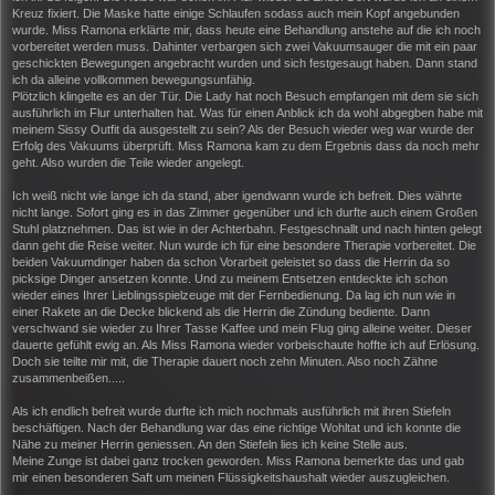
Kreuz fixiert. Die Maske hatte einige Schlaufen sodass auch mein Kopf angebunden
wurde. Miss Ramona erklärte mir, dass heute eine Behandlung anstehe auf die ich noch
vorbereitet werden muss. Dahinter verbargen sich zwei Vakuumsauger die mit ein paar
geschickten Bewegungen angebracht wurden und sich festgesaugt haben. Dann stand
ich da alleine vollkommen bewegungsunfähig.
Plötzlich klingelte es an der Tür. Die Lady hat noch Besuch empfangen mit dem sie sich
ausführlich im Flur unterhalten hat. Was für einen Anblick ich da wohl abgegben habe mit
meinem Sissy Outfit da ausgestellt zu sein? Als der Besuch wieder weg war wurde der
Erfolg des Vakuums überprüft. Miss Ramona kam zu dem Ergebnis dass da noch mehr
geht. Also wurden die Teile wieder angelegt.
Ich weiß nicht wie lange ich da stand, aber igendwann wurde ich befreit. Dies währte
nicht lange. Sofort ging es in das Zimmer gegenüber und ich durfte auch einem Großen
Stuhl platznehmen. Das ist wie in der Achterbahn. Festgeschnallt und nach hinten gelegt
dann geht die Reise weiter. Nun wurde ich für eine besondere Therapie vorbereitet. Die
beiden Vakuumdinger haben da schon Vorarbeit geleistet so dass die Herrin da so
picksige Dinger ansetzen konnte. Und zu meinem Entsetzen entdeckte ich schon
wieder eines Ihrer Lieblingsspielzeuge mit der Fernbedienung. Da lag ich nun wie in
einer Rakete an die Decke blickend als die Herrin die Zündung bediente. Dann
verschwand sie wieder zu Ihrer Tasse Kaffee und mein Flug ging alleine weiter. Dieser
dauerte gefühlt ewig an. Als Miss Ramona wieder vorbeischaute hoffte ich auf Erlösung.
Doch sie teilte mir mit, die Therapie dauert noch zehn Minuten. Also noch Zähne
zusammenbeißen.....
Als ich endlich befreit wurde durfte ich mich nochmals ausführlich mit ihren Stiefeln
beschäftigen. Nach der Behandlung war das eine richtige Wohltat und ich konnte die
Nähe zu meiner Herrin geniessen. An den Stiefeln lies ich keine Stelle aus.
Meine Zunge ist dabei ganz trocken geworden. Miss Ramona bemerkte das und gab
mir einen besonderen Saft um meinen Flüssigkeitshaushalt wieder auszugleichen.