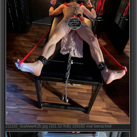
211110_Stahlwerk2b.jpg (101.52 KiB) 159182 mal betrachtet