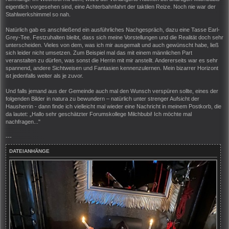
eigentlich vorgesehen sind, eine Achterbahnfahrt der taktilen Reize. Noch nie war der
Stahlwerkshimmel so nah.
Natürlich gab es anschließend ein ausführliches Nachgespräch, dazu eine Tasse Earl-
Grey-Tee. Festzuhalten bleibt, dass sich meine Vorstellungen und die Realität doch sehr
unterscheiden. Vieles von dem, was ich mir ausgemalt und auch gewünscht habe, ließ
sich leider nicht umsetzen. Zum Beispiel mal das mit einem männlichen Part
veranstalten zu dürfen, was sonst die Herrin mit mir anstellt. Andererseits war es sehr
spannend, andere Sichtweisen und Fantasien kennenzulernen. Mein bizarrer Horizont
ist jedenfalls weiter als je zuvor.
Und falls jemand aus der Gemeinde auch mal den Wunsch verspüren sollte, eines der
folgenden Bilder in natura zu bewundern – natürlich unter strenger Aufsicht der
Hausherrin - dann finde ich vielleicht mal wieder eine Nachricht in meinem Postkorb, die
da lautet: „Hallo sehr geschätzter Forumskollege Milchbubi! Ich möchte mal
nachfragen..."
---
DATEIANHÄNGE