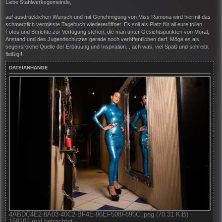
i
Liebe Stahlwerksgemeinde,
t
r
auf ausdrücklichen Wunsch und mit Genehmigung von Miss Ramona wird hiermit das
a
schmerzlich vermisste Tagebuch wiedereröffnet. Es soll als Platz für all eure tollen
g
Fotos und Berichte zur Verfügung stehen, die man unter Gesichtspunkten von Moral,
Anstand und des Jugendschutzes gerade noch veröffentlichen darf. Möge es als
segensreiche Quelle der Erbauung und Inspiration... ach was, viel Spaß und schreibt
fleißig!!
DATEIANHÄNGE
4ABDC4E2-8A03-40C2-BF4E-96EF508F696C.jpeg (70.31 KiB)
159102 mal betrachtet