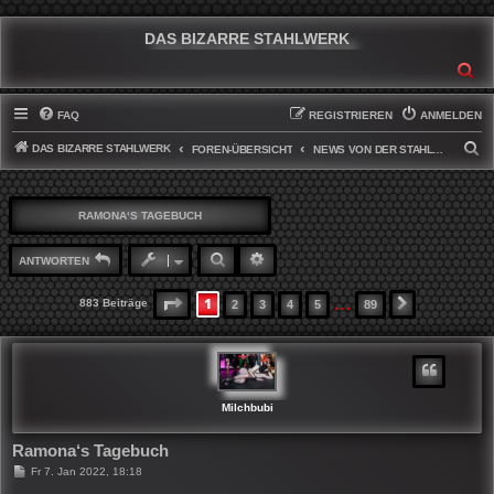
DAS BIZARRE STAHLWERK
SU
FAQ
REGISTRIEREN
ANMELDEN
DAS BIZARRE STAHLWERK
S
FOREN-ÜBERSICHT
NEWS VON DER STAHLWERKFRONT
U
C
RAMONA‘S TAGEBUCH
H
E
SUCHE
ERWEITERTE SUCHE
ANTWORTEN
…
1
SEITE
1
VON
89
883 Beiträge
2
3
4
5
89
NÄCHSTE
Milchbubi
Ramona‘s Tagebuch
B
Fr 7. Jan 2022, 18:18
e