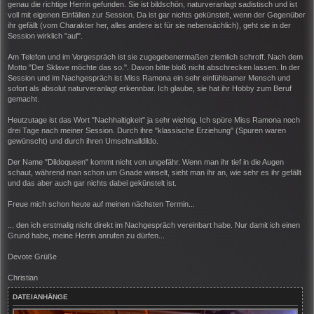
genau die richtige Herrin gefunden. Sie ist bildschön, naturveranlagt sadistisch und ist
voll mit eigenen Einfällen zur Session. Da ist gar nichts gekünstelt, wenn der Gegenüber
ihr gefällt (vom Charakter her, alles andere ist für sie nebensächlich), geht sie in der
Session wirklich "auf".
Am Telefon und im Vorgespräch ist sie zugegebenermaßen ziemlich schroff. Nach dem
Motto "Der Sklave möchte das so.". Davon bitte bloß nicht abschrecken lassen. In der
Session und im Nachgespräch ist Miss Ramona ein sehr einfühlsamer Mensch und
sofort als absolut naturveranlagt erkennbar. Ich glaube, sie hat ihr Hobby zum Beruf
gemacht.
Heutzutage ist das Wort "Nachhaltigkeit" ja sehr wichtig. Ich spüre Miss Ramona noch
drei Tage nach meiner Session. Durch ihre "klassische Erziehung" (Spuren waren
gewünscht) und durch ihren Umschnalldildo.
Der Name "Dildoqueen" kommt nicht von ungefähr. Wenn man ihr tief in die Augen
schaut, während man schon um Gnade winselt, sieht man ihr an, wie sehr es ihr gefällt
und das aber auch gar nichts dabei gekünstelt ist.
Freue mich schon heute auf meinen nächsten Termin...
... den ich erstmalig nicht direkt im Nachgespräch vereinbart habe. Nur damit ich einen
Grund habe, meine Herrin anrufen zu dürfen...
Devote Grüße
Christian
DATEIANHÄNGE