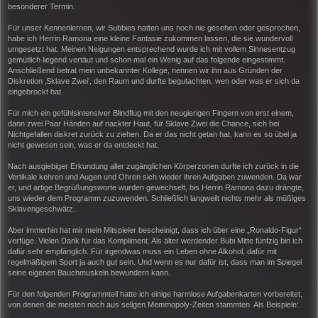
besonderer Termin.
Für unser Kennenlernen, wir Subbies hatten uns noch nie gesehen oder gesprochen,
habe ich Herrin Ramona eine kleine Fantasie zukommen lassen, die sie wundervoll
umgesetzt hat. Meinen Neigungen entsprechend wurde ich mit vollem Sinnesentzug
gemütlich liegend vertäut und schon mal ein Wenig auf das folgende eingestimmt.
Anschließend betrat mein unbekannter Kollege, nennen wir ihn aus Gründen der
Diskretion ‚Sklave Zwei‘, den Raum und durfte begutachten, wen oder was er sich da
eingebrockt hat.
Für mich ein gefühlsintensiver Blindflug mit den neugierigen Fingern von erst einem,
dann zwei Paar Händen auf nackter Haut, für Sklave Zwei die Chance, sich bei
Nichtgefallen diskret zurück zu ziehen. Da er das nicht getan hat, kann es so übel ja
nicht gewesen sein, was er da entdeckt hat.
Nach ausgiebiger Erkundung aller zugänglichen Körperzonen durfte ich zurück in die
Vertikale kehren und Augen und Ohren sich wieder ihren Aufgaben zuwenden. Da war
er, und artige Begrüßungsworte wurden gewechselt, bis Herrin Ramona dazu drängte,
uns wieder dem Programm zuzuwenden. Schließlich langweilt nichts mehr als müßiges
Sklavengeschwätz.
Aber immerhin hat mir mein Mitspieler bescheinigt, dass ich über eine „Ronaldo-Figur“
verfüge. Vielen Dank für das Kompliment. Als älter werdender Bubi Mitte fünfzig bin ich
dafür sehr empfänglich. Für irgendwas muss ein Leben ohne Alkohol, dafür mit
regelmäßigem Sport ja auch gut sein. Und wenn es nur dafür ist, dass man im Spiegel
seine eigenen Bauchmuskeln bewundern kann.
Für den folgenden Programmteil hatte ich einige harmlose Aufgabenkarten vorbereitet,
von denen die meisten noch aus seligen Memmopoly-Zeiten stammten. Als Beispiele: