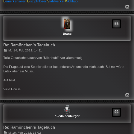
B
emerkenswert
D
isziplinloser
S
tahlwerks-
M
ilchbubi
N
A
C
H
O
B
E
N
Brand
Re: Ramönchen’s Tagebuch
B
Mo 14. Feb 2022, 14:11
e
i
Tolle Geschichte auch von "Milchbubi", vor allem mutig.
t
r
Die Frage auf eine Session dieser besonderen Art umtreibt mich auch. Bei mir wäre
a
Latex aber ein Muss...
g
Auf bald.
Viele Grüße
N
A
C
H
O
B
suedoldenburger
E
N
Re: Ramönchen’s Tagebuch
B
Mi 16. Feb 2022, 13:02