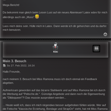
e
i
Mega Bericht!
t
r
Da bekommt man gleich beim Lesen Lust auf ein neues Abenteuer! Latex wäre für mich
a
g
allerdings auch ein „Muss“
Lass mich deins sein. Hülle mich in Latex. Dann werde ich dir gehorchen und du darfst
mich benutzen.
N
A
C
H
O
B
Kiki
E
N
Mein 3. Besuch
B
So 27. Feb 2022, 16:24
e
i
Hallo Freunde,
t
r
nach meinem 3. Besuch bei Miss Ramona muss ich doch einmal ein Feedback
a
abgeben.
g
Aufmerksam geworden auf das bizarre Stahlwerk und auf Miss Ramona bin ich durch
die Werbung auf "Peitsche.de.". Günstige Angebote und dann noch die Eigenwerbung
als "Dildoqueen"?! Das musste ausprobiert werden...
... Heute weiß ich, dass ich mich nirgendwo besser aufgehoben fühlen würde. Wer auf
die Fetische "klassische Erziehung, Bondage und StrapOn" steht, hat mit Miss Ramona