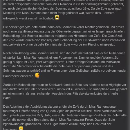
deutlich entspannter aussehe, von Miss Ramona in ein Behandlungszimmer gebracht,
wo mich die gigantische Neuheit, der Boomer, quasi begrüßte. Da die Zofe aber nach
Meinung von Miss Ramona noch nicht fertig gedresst war, wurde dies – extrem
erfolgreich – erst einmal nachgeholt.
Die perfekt gestylte Zofe durfte dann den Boomer in voller Montur genießen und erhielt
noch eine signifikante Anpassung der Oberweite gepaart mit einer langen maschinellen
Behandlung (der Boomer machte es möglich) des Hinterteils der Zofe. Die Genußzeit
der Zofe wurde durch eine konsequente Behandlung der Brustwarzen noch intensiviert
und zeitweise – ohne visuelle Kenntnis der Zofe – wurde ein Piercing eingesetzt.
Nach dem Abstieg vom Boomer und als sich die Zofe mental auf eine echte Ruhepause
einstellte, kam Miss Ramona mit einem Putzeimer ins Zimmer und den Worten „So,
genug ausgeruht Zofe, jetzt wird gearbeitet“. Unter strenger Aufsicht und Motivation
durch die Sternchenpeitsche durfte die Zofe das Treppenhaus putzen und das
Schmutzwasser anschließend im Freien unter dem Gelächter zufällig vorbeikommender
Bauarbeiter entleeren.
Zurück im Behandlungsraum im Stahlwerk fand die Zofe das nächste neue Highlight vor
und durfte sich darunter positionieren, um fixiert zu werden. Die Ruhephase war gepaart
mit einem mehr als ausreichenden Ausgleich des Flüssigkeitsverlustes durch edle
Säfte.
Den Abschluss der Ausbildungssitzung erfuhr die Zofe durch Miss Ramona unter
tatkräftiger Unterstützung von Queen Viper, die perfekt alle ihre Reize, verbunden mit
dem jeweils passenden Dirty Talk, einsetzte. Jede unbotmäßige Reaktion der Zofe hatte
sofort die notwendige Bestrafung durch Miss Ramona zur Folge. Dass der Zofe
irgendwann ein grandioses Ende zugestanden wurde, zeigt den Großmut der
Herrinnen.