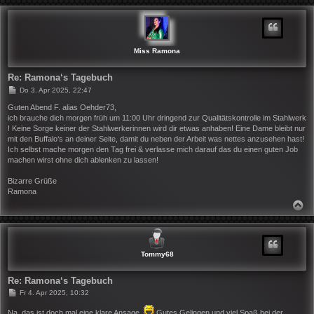
C
H
O
B
E
N
Miss Ramona
Re: Ramona‘s Tagebuch
B
Do 3. Apr 2025, 22:47
e
i
Guten Abend F. alias Oehder73,
t
ich brauche dich morgen früh um 11:00 Uhr dringend zur Qualitätskontrolle im Stahlwerk
r
! Keine Sorge keiner der Stahlwerkerinnen wird dir etwas anhaben! Eine Dame bleibt nur
a
mit den Buffalo‘s an deiner Seite, damit du neben der Arbeit was nettes anzusehen hast!
g
Ich selbst mache morgen den Tag frei & verlasse mich darauf das du einen guten Job
machen wirst ohne dich ablenken zu lassen!
Bizarre Grüße
Ramona
N
A
C
H
O
B
Tommy68
E
N
Re: Ramona‘s Tagebuch
B
Fr 4. Apr 2025, 10:32
e
i
Na, das ist doch mal eine klare Ansage.
Gutes Gelingen und viel Spaß bei der