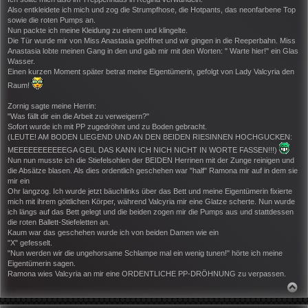
Also entkleidete ich mich und zog die Strumpfhose, die Hotpants, das neonfarbene Top
sowie die roten Pumps an.
Nun packte ich meine Kleidung zu einem und klingelte.
Die Tür wurde mir von Miss Anastasia geöffnet und wir gingen in die Reeperbahn. Miss
Anastasia lobte meinen Gang in den und gab mir mit den Worten: " Warte hier!" ein Glas
Wasser.
Einen kurzen Moment später betrat meine Eigentümerin, gefolgt von Lady Valcyria den
Raum!
Zornig sagte meine Herrin:
"Was fällt dir ein die Arbeit zu verweigern?"
Sofort wurde ich mit PP zugedröhnt und zu Boden gebracht.
(LEUTE! AM BODEN LIEGEND UND AN DEN BEIDEN RIESINNEN HOCHGUCKEN:
MEEEEEEEEEEEGA GEIL DAS KANN ICH NICH NICHT IN WORTE FASSEN!!!)
Nun nun musste ich die Stiefelsohlen der BEIDEN Herrinen mit der Zunge reinigen und
die Absätze blasen. Als dies ordentlich geschehen war "half" Ramona mir auf in dem sie
mir ein
Ohr langzog. Ich wurde jetzt bäuchlinks über das Bett und meine Eigentümerin fixierte
mich mit ihrem göttlichen Körper, während Valcyria mir eine Glatze scherte. Nun wurde
ich längs auf das Bett gelegt und die beiden zogen mir die Pumps aus und stattdessen
die roten Ballett-Stiefeletten an.
Kaum war das geschehen wurde ich von beiden Damen wie ein
"X" gefesselt.
"Nun werden wir die ungehorsame Schlampe mal ein wenig tunen!" hörte ich meine
Eigentümerin sagen.
Ramona wies Valcyria an mir eine ORDENTLICHE PP-DRÖHNUNG zu verpassen.
N
A
C