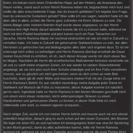
fixiert, ich bekam noch einen Ordentlichen Klaps auf den Hintern, als Anastasia den
Raum verlies, stand auch schon Herrin Ramona neben mir, begutachtete mich kurz und
stellte die alles entscheidende Frage, bist du keusch geblieben? Ich bejahte ihre Frage,
hast du unkeusche Gedanken gehabt? Was sollte ich nun sagen, natürlich hatte ich die
aber alles in allem, schien die Herrin ganz zufrieden mit ihrem Sklaven zu sein. Die
kleine Ablage unter meinem fixierten Kopf wurde etwas angepasst, so das Herrin
Ramona ihre High Heels darauf abstellen konnte die ich zu küssen hatte, während sie
mich mit dem Paddel bearbeitete und jetzt kamen noch ein Paar Tatsachen zur
Sprache, Herrin Ramona bläute mir nochmal eindrücklich ein wie ich mich in Zukunft zu
verhalten habe. Ich hatte in Zukunft ein gehorsamer Stahlwerksklave zu sein, der allen
Herrinnen zu gehorchen hat und bedingungslos alles über sich ergehen lässt. Es ist mir
untersagt mich selbst zu befriedigen und Herrin Ramona überlegt ernsthaft die Dauer
meiner Keuschheit zu erhöhen, oh oh, nach dieser Ansage wurde mir doch etwas flau
im Magen. Nachdem die Herrin die erzieherischen Maßnahmen fortsetze streichelte sie
ab und zu sanft meine erogenen Zonen, ich war wieder im siebten Sklavenhimmel
angelangt, als sie sich jetzt noch ihrer Schuhe entledigte und ich ihre Füße verwöhnen
musste, war es gänzlich um mich geschehen, wenn du dich schon an mein Bein
kuschelst, dann gib dir mehr Mühe und massiere meinen Fuß mit der Zunge hörte ich
Herrin Ramona’s Befehl. Es war nämlich neuerdings meine Aufgabe jeder Dame im
Stahlwerk auf Wunsch die Füße zu massieren, dieser Aufgabe komme ich natürlich
gerne nach. Irgendwie hatte es Herrin Ramona in den letzten Monaten geschafft mich
von einem einst etwas renitenten, leicht widerspenstigen Sklaven zu einem
Handzahmen und gehorsamen Diener zu formen, in dieser Rolle fühle ich mich
mittlerweile sehr wohl, zu meinem eigenen erstaunen…
Nach einiger Zeit, wurde ich von meiner Herrin befreit und musste auch sie erst einmal
ordentlich begrüßen, danach ging es auch schon auf den neuen Gynstuhl, den Boomer.
Sie legte mir einen KG an und nachdem ich bewegungslos fixiert war eine Art Spreizring
in den Mund gesetzt, damit du alles aufnehmen kannst, teilte mir Herrin Ramona
lachend mit, während sie sich eine Zigarette anzündete und mir die erste Portion ihres