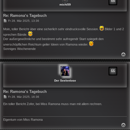
B
michi59
E
N
Re: Ramona‘s Tagebuch
B
Fr 28. Mär 2025, 13:36
e
i
Moin, toller Bericht über eine sicherlich sehr eindrucksvolle Session.
Bilder 1 und 2
t
sprechen Bände.
r
a
Der außergewöhnliche und bestimmt sehr aufregendr Start spiegelt den
g
unerschöpflichen Reichtum geiler Ideen von Ramona wieder.
Sonniges Wochenende
N
A
C
H
O
B
E
N
Der Seelenlose
Re: Ramona‘s Tagebuch
B
Fr 28. Mär 2025, 16:36
e
i
Ein toller Bericht Zofer, bei Miss Ramona muss man mit allem rechnen.
t
r
a
g
Eigentum von Miss Ramona
N
A