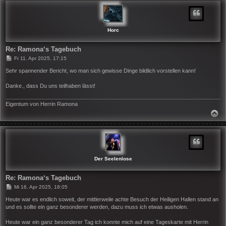
H
O
B
E
N
Horc
Re: Ramona‘s Tagebuch
B
Fr 11. Apr 2025, 17:15
e
i
Sehr spannender Bericht, wo man sich gewisse Dinge bildlich vorstellen kann!
t
r
Danke., dass Du uns teilhaben lässt!
a
g
Eigentum von Herrin Ramona
N
A
C
H
O
B
E
N
Der Seelenlose
Re: Ramona‘s Tagebuch
B
Mi 16. Apr 2025, 18:05
e
i
Heute war es endlich soweit, der mittlerweile achte Besuch der Heiligen Hallen stand an
t
und es sollte ein ganz besonderer werden, dazu muss ich etwas ausholen.
r
a
Heute war ein ganz besonderer Tag ich konnte mich auf eine Tageskarte mit Herrin
g