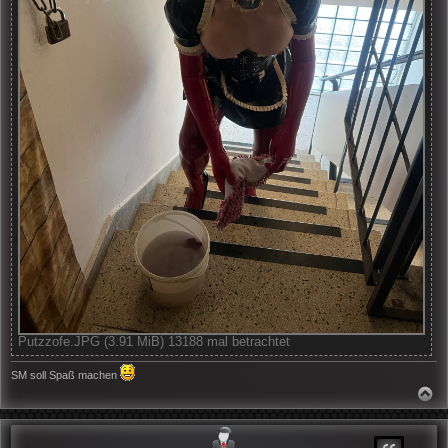
Putzzofe.JPG (3.91 MiB) 13188 mal betrachtet
SM soll Spaß machen
N
A
C
H
O