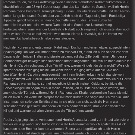
Ramona freuen, die mir Großzügigerweise meinen Geburtstagsrabatt zukommen ließ
obwohl ich erst am 28 April Geburtstag habe das kam daher zu Stande, weil ich Herrin
Ramona meine komplette Terminplanung für das Jahr überlassen hatte und der Termin
schon lange feststand. Da ich aber zusätzlich noch den Tagessieg beim Bundesliga
Tippspiel geholt habe und ich keine Zeit hatte einen Extra Termin zu buchen
entschieden wir uns, eine weitere Dame für eine Stunde zur Unterstützung
herbeizuziehen, somit war der Bundesliga Rabatt auch eingelöst, Ich wusste aber noch
nicht welche Dame es sein würde, was meine leichte Nervosität, die ich immer vor
meinem Stahlwerksbesuch habe etwas steigerte.
Nach der kurzen und entspannten Fahrt nach Bochum und einen etwas ausgedehnten
Spaziergang, ich war wie immer etwas zu früh vor Ort, stand ich auch schon vor dem
Eingang der Heiligen Hallen und starrte gebannt auf das Zifferblatt meiner Uhr, dessen
Sekundenzeiger bewegte sich scheinbar immer langsamer. Eine Minute noch dachte ich
als Herrin Carolin schwungvoll dir Tür öffnete, warum klingelst du denn nicht? Wie sich
später herausstellte ging meine Uhr wohl falsch, ich ging direkt auf die Knie und
begrüßte Herrin Carolin standesgemäß, an ihrem lächeln erkannte ich das sie wohl
milde gestimmt war. Herrin Carolin beorderte mich in das Badezimmer, wo ich auf Herrin
Ramona zu warten hatte, schnell entledigte ich mich meiner Kleidung, betätigte die
Serviceklingel und begab mich in meine Position, ich musste nicht lange warten, ruck
zuck ging die Tür auf, während Herrin Ramona das Klistier vorbereitete fragte sie mich
ob ich mich auch wohlfühle, verpasste mir mein Klistier und sagte das ich mich in Ruhe
frisch machen solle den Schlüssel nahm sie gleich an sich, auch die Herrin war
scheinbar milde gestimmt, nachdem ich mich geduscht hatte, drückte ich wieder die
Klingel und wartete auf allen vieren das die Tür geöffnet wurde.
Recht zügig ging dieses von statten und Herrin Anastasia stand vor mir, auf allen vieren,
wie wir es ja gewohnt sind folgte ich ihr in die Folterkammer wo ich später das Glück
hatte den neun Boomer kennen zu lernen. Zuerst aber begrüßte ich auch Herrin
Anastasia erstmal standesgemäß, anschließend wurde ich von ihr auf den Strafbock