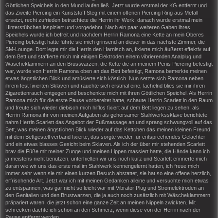
Göttlichen Speichels in den Mund laufen ließ. Jetzt wurde erstmal der KG entfernt und
das Zweite Piercing ein Kunststoff Steg mit einem offenen Piercing Ring aus Metall
ersetzt, recht zufrieden betrachtete die Herrin ihr Werk, danach wurde erstmal mein
Hinterstübchen inspiziert und vorgedehnt. Nach ein paar weiteren Gaben ihres
Speichels wurde ich befreit und nachdem Herrin Ramona eine Kette an mein Oberes
Piercing befestigt hatte führte sie mich grinsend an dieser in das nächste Zimmer, die
SM-Lounge. Dort legte mir die Herrin den Harnisch an, fixierte mich äußerst effektiv auf
dem Bett und staffierte mich mit einigen Elektroden einem vibrierenden Analplug und
Wäscheklammern an den Brustwarzen, die Kette die an meinem Penis Piercing befestigt
war, wurde von Herrin Ramona oben an das Bett befestigt, Ramona bemerkte meinen
etwas ängstlichen Blick und amüsierte sich köstlich. Nun setzte sich Ramona neben
ihrem fest fixierten Sklaven und rauchte sich erstmal eine, lächelnd blies sie mir ihren
Zigarettenrauch entgegen und beschenkte mich mit ihren Göttlichen Speichel. Als Herrin
Ramona mich für die erste Pause vorbereitet hatte, schaute Herrin Scarlett in den Raum
und freute sich wieder diebisch mich hilflos fixiert auf dem Bett liegen zu sehen, als
Herrin Ramona ihr von meinen Aufgaben als gehorsamer Stahlwerkssklave berichtete
nahm Herrin Scarlett das Angebot der Fußmassage an und sprang schwungvoll auf das
Bett, was meinen ängstlichen Blick wieder auf das Kettchen das meinen kleinen Freund
mit dem Bettgestell verband fixierte, das sorgte wieder für entsprechendes Gelächter
und ein etwas blasses Gesicht beim Sklaven. Als ich der über mir stehenden Scarlett
brav die Füße mit meiner Zunge und meinen Lippen massiert hatte, die Hände kann ich
ja meistens nicht benutzen, unterhielten wir uns noch kurz und Scarlett erinnerte mich
daran wie wir uns das erste mal im Stahlwerk kennengelernt hatten, ich freue mich
immer sehr wenn sie mir einen kurzen Besuch abstattet, sie hat so eine offene herzlich,
erfrischende Art. Jetzt war ich mit meinen Gedanken alleine und versuchte mich etwas
zu entspannen, was gar nicht so leicht war mit Vibrator Plug und Stromelektroden an
den Genitalien und den Brustwarzen, die ja auch noch zusätzlich mit Wäscheklammern
präpariert waren, die jetzt schon eine ganze Zeit an meinen Nippeln zwickten. Mit
schrecken dachte ich schon an den Schmerz, wenn diese von der Herrin nach der
Pause entfernt werden.