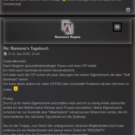
t
Umsetzung!
r
a
N
g
A
C
H
O
B
E
N
Ramona's Regina
Re: Ramona‘s Tagebuch
B
Fr 11. Apr 2025, 15:43
e
i
Gude Allerseits!
t
Nach längerer gesundheitsbedingter Pause und einer OP melde
r
ich mich auch nochmal mit einem Sessionbericht.
a
Ich hatte nach der OP schon ein paar Sitzungen bei meiner Eigentümerin die aber "Soft
g
dominant" waren.
Ich kann daher jedem nur raten OFFEN über eventuelle Probleme mit den Herrinen zu
reden.
Prolog:
Da ich ja für meine Eigentümerin anschaffen muß und ich zu wenig Kohle anbrachte
erhielt ich den Befehl meine Dienste auch Frauen anzubieten. Meine Eigentümerin
schickte mir zur Kontrolle eine "Mitarbeiterin" mit perversen Wünschen vorbei, die ich
nicht bediente. Am nächsten Tag bekam ich die Quittung:
Als ich die Treppe, zum Reich der unbegrenzten, bizarren Möglichkeiten hoch kam
erblickte ich ein Kleiderbündel und darauf einen Zettel mit "REGINA"!!!
Ich sollte mich also im Treppenhaus in Regina verwandeln.