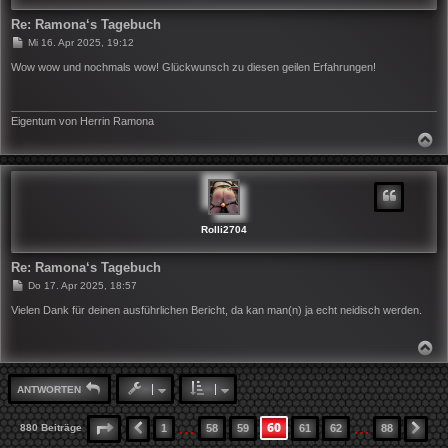
Re: Ramona‘s Tagebuch
B
Mi 16. Apr 2025, 19:12
e
i
Wow wow und nochmals wow! Glückwunsch zu diesen geilen Erfahrungen!
t
r
a
g
Eigentum von Herrin Ramona
N
A
C
H
O
B
E
N
Rolli2704
Re: Ramona‘s Tagebuch
B
Do 17. Apr 2025, 18:57
e
i
Vielen Dank für deinen ausführlichen Bericht, da kan man(n) ja echt neidisch werden.
t
r
a
N
g
A
C
H
ANTWORTEN
O
B
E
…
…
60
SEITE
60
VON
88
880 Beiträge
1
58
59
61
62
88
VORHERIGE
NÄ
N