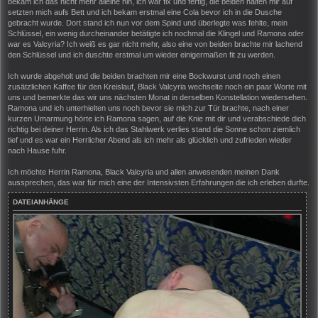
bekam ich das nicht mehr alleine hin, ich war fix und fertig, die beiden halfen mir auf
setzten mich aufs Bett und ich bekam erstmal eine Cola bevor ich in die Dusche
gebracht wurde. Dort stand ich nun vor dem Spind und überlegte was fehlte, mein
Schlüssel, ein wenig durcheinander betätigte ich nochmal die Klingel und Ramona oder
war es Valcyria? Ich weiß es gar nicht mehr, also eine von beiden brachte mir lachend
den Schlüssel und ich duschte erstmal um wieder einigermaßen fit zu werden.
Ich wurde abgeholt und die beiden brachten mir eine Bockwurst und noch einen
zusätzlichen Kaffee für den Kreislauf, Black Valcyria wechselte noch ein paar Worte mit
uns und bemerkte das wir uns nächsten Monat in derselben Konstellation wiedersehen.
Ramona und ich unterhielten uns noch bevor sie mich zur Tür brachte, nach einer
kurzen Umarmung hörte ich Ramona sagen, auf die Knie mit dir und verabschiede dich
richtig bei deiner Herrin. Als ich das Stahlwerk verlies stand die Sonne schon ziemlich
tief und es war ein Herrlicher Abend als ich mehr als glücklich und zufrieden wieder
nach Hause fuhr.
Ich möchte Herrin Ramona, Black Valcyria und allen anwesenden meinen Dank
aussprechen, das war für mich eine der Intensivsten Erfahrungen die ich erleben durfte.
DATEIANHÄNGE