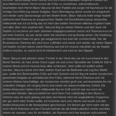
anschließend meiner Herrin erneut die Füße zu verwöhnen, währenddessen
bearbeitete mich Herrin Black Valcyria mit dem Paddel und sorgte mit Nachdruck für die
richtige Durchführung meiner Aufgabe. Nach Beendigung dieser wurde ich umgedreht
und wieder samt Spreizstange auf den Boden fixiert, Black Valcyria holte einige Nadeln
während mich Ramona an ausgesuchten Stellen mit Desinfektionsspray einsprühte,
mittlerweile war ich so fertig das ich mich den beiden Herrinnen willenlos ergeben habe
und alles über mich ergehen ließ. Valcyria fing an meinen Kleinen und den Sack mit
Nadeln zu verzieren um mein Jammern entgegenzuwirken setzte sich Ramona kurzum
auf mein Gesicht, da war nichts mehr mit Jammern und großartig atmen. Die Nadelung
im Intimbereich habe ich ganz gut weggesteckt nun kam der schmerzhafte Teil, die
Brustwarzen, Ramona lies mich kurz Luftholen und setzte sich wieder, als meine Nippel
mit Nadeln verziert waren stand Ramona auf und ich musste mitzählen als die Nadeln
entfernt wurden, es waren Acht im Intimbereich und zwei an den Nippeln.
Black Valcyria hielt plötzlich einen Trichter in der Hand den sie mir kurzerhand in den
Mund Steckte, du hast sicher Durst sagte sie und schon Sprudelte der Göttliche Saft in
meinen Mund und ich musste brav alles schlucken. Jetzt sollte ich endlich erlöst
werden, Valcyria setzte sich über meinen Kopf auf die Bettkante und zog ihre Stiefel
aus, stellte ihre Bestrumpften Füße auf mein Gesicht und ich fing mit meiner inzwischen
gewohnten Aufgabe an und liebkoste ihre Füße, während Herrin Ramona sich mit
meinem Kleinen beschäftigte, der inzwischen ziemlich groß war und bearbeitete ihn mit
ordentlich Gleitgel, mir verging hören und sehen ein unbeschreibliches Gefühl. Die
beiden Amazonen hatten mich mittlerweile fest im Griff und ich war nur noch ein
zuckendes Bündel, Valcyria befahl mir noch ihren Fuß vollständig in den Mund zu
nehmen was mir auch gelang und dann durchtoste mich ein unglaublicher Orgasmus
der gar nicht mehr Enden wollte, ich krümmte mich und zitterte und wurde von den
beiden Amazonen in die Stratosphäre geschossen. Ich bekam gar nicht mehr mit das
mich Herrin Ramona von den Fesseln befreite als die beiden plötzlich rechts und links
neben mir standen, was für ein Anblick, als Ramona mich bat langsam aufzustehen