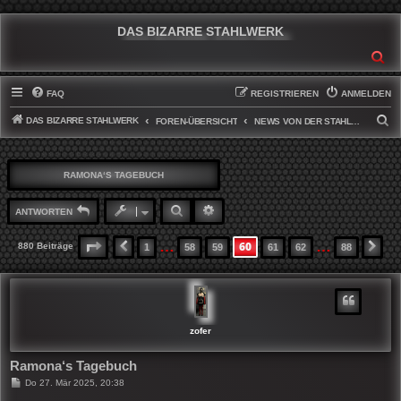
DAS BIZARRE STAHLWERK
SU
FAQ
REGISTRIEREN
ANMELDEN
DAS BIZARRE STAHLWERK
S
FOREN-ÜBERSICHT
NEWS VON DER STAHLWERKFRONT
U
C
RAMONA‘S TAGEBUCH
H
E
SUCHE
ERWEITERTE SUCHE
ANTWORTEN
…
…
60
SEITE
60
VON
88
880 Beiträge
1
58
59
61
62
88
VORHERIGE
NÄ
zofer
Ramona‘s Tagebuch
B
Do 27. Mär 2025, 20:38
e