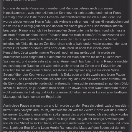
Nun war die erste Pause auch vorüber und Ramona befreite mich von meinen
Nippelklammern, was einen ziehenden Schmerz mit sich brachte und meiner Penis
Piercing Kette und löste meine Fesseln, anschließend musste ich auf alle viere und
wurde wieder von der Herrin fixiert, sie widmete sich erneut meinem Hinterstübchen und
ich wurde nun richtig gedehnt und danach mit einem größeren Dildo ziemlich intensiv
bearbeitet. Ramona schob ihre bestrumpften Beine unter mir hindurch und ich musste
an ihren Zehen lutschen, diese Tatsache brachte mich in eine Art Rauschzustand und
ich stöhnte wohl ziemlich Hemmungslos was der Herrin gefiel, wie sie mir Verbal
mitteilte, ich fühlte die ganze Zeit über einen sich anbahnenden Analorgasmus, der aber
immer kurz vorher ausblieb, was sehr erstaunlich ist nach fast einem Monat
Keuschheit. Jetzt wurden meine Fesseln noch einmal gelöst und mir wurde ein
ordentlicher Dildo eingeführt auf den musste ich mich setzten mit dem Rücken zum
Spinnennetz und wurde sehr stramm an Armen und Hals fixiert, Herrin Ramona machte
es sich bequem Rauchte und wies mich an ihr erneut die Zehen und Fußsohlen zu
lutschen bis sie aufgeraucht habe, als dieses erledigt war zog sie mir einen Nylon
Strumpf über den Kopf versorgte mich mit Elektroden und die zweite und letzte Pause
stand an. Die Pause verbrachte ich sehr unruhig, die Fesseln waren sehr stramm und
die Elektroden zwiebelten ordentlich während ich versuchte einigermaßen auf dem Dildo
sitzen zu bleiben, oh je, Scarlett holte noch kurz etwas aus dem Raum bemerkte meine
wohl verkrampfte Haltung und lockerte meine Schultern mit einer kurzen aber kräftigen
Massage, sie kann schon ein Engel sein.
Auch diese Pause war nun rum und ich wurde von den Fesseln befreit, zwischenzeitlich
betrat Black Valcyria den Raum, jetzt wusste ich wer die Zweite Herrin war die Ramona
bei meiner Erziehung unterstützen sollte, quasi das große Finale, ich stieg relativ konfus
vom Bett um Valcyria standesgemäß zu begrüßen, sie gab mir strenge Anweisungen
wie ich ihre Stiefel zu lecken hatte, ich wusste mittlerweile nicht mehr wo oben und unten
war. Nach der Begrüßung Legte Herrin Ramona eine Matte auf den Boden auf der ich
mit einer Spreizstange fixiert wurde und noch einen Analhaken eingeführt bekam um