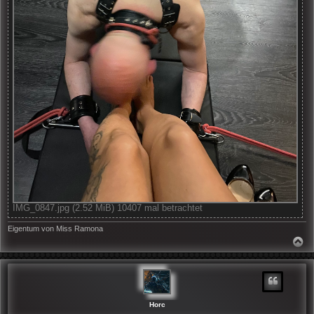
IMG_0847.jpg (2.52 MiB) 10407 mal betrachtet
Eigentum von Miss Ramona
N
A
C
H
O
B
E
N
Horc