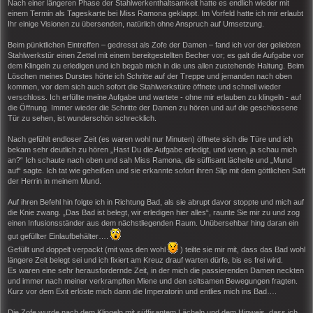
i
Nach einer längeren Phase der Stahlwerkenthaltsamkeit hatte es endlich wieder mit
t
einem Termin als Tageskarte bei Miss Ramona geklappt. Im Vorfeld hatte ich mir erlaubt
r
Ihr einige Visionen zu übersenden, natürlich ohne Anspruch auf Umsetzung.
a
g
Beim pünktlichen Eintreffen – gedresst als Zofe der Damen – fand ich vor der geliebten
Stahlwerkstür einen Zettel mit einem bereitgestellten Becher vor; es galt die Aufgabe vor
dem Klingeln zu erledigen und ich begab mich in die uns allen zustehende Haltung. Beim
Löschen meines Durstes hörte ich Schritte auf der Treppe und jemanden nach oben
kommen, vor dem sich auch sofort die Stahlwerkstüre öffnete und schnell wieder
verschloss. Ich erfüllte meine Aufgabe und wartete - ohne mir erlauben zu klingeln - auf
die Öffnung. Immer wieder die Schritte der Damen zu hören und auf die geschlossene
Tür zu sehen, ist wunderschön schrecklich.
Nach gefühlt endloser Zeit (es waren wohl nur Minuten) öffnete sich die Türe und ich
bekam sehr deutlich zu hören „Hast Du die Aufgabe erledigt, und wenn, ja schau mich
an?“ Ich schaute nach oben und sah Miss Ramona, die süffisant lächelte und „Mund
auf“ sagte. Ich tat wie geheißen und sie erkannte sofort ihren Slip mit dem göttlichen Saft
der Herrin in meinem Mund.
Auf ihren Befehl hin folgte ich in Richtung Bad, als sie abrupt davor stoppte und mich auf
die Knie zwang. „Das Bad ist belegt, wir erledigen hier alles“, raunte Sie mir zu und zog
einen Infusionsständer aus dem nächstliegenden Raum. Unübersehbar hing daran ein
gut gefüllter Einlaufbehälter….
Gefüllt und doppelt verpackt (mit was den wohl
) teilte sie mir mit, dass das Bad wohl
längere Zeit belegt sei und ich fixiert am Kreuz drauf warten dürfe, bis es frei wird.
Es waren eine sehr herausfordernde Zeit, in der mich die passierenden Damen neckten
und immer nach meiner verkrampften Miene und den seltsamen Bewegungen fragten.
Kurz vor dem Exit erlöste mich dann die Imperatorin und entlies mich ins Bad….
Die Zofe wurde nach dem Klingeln mit süffisantem Lächeln und dem Hinweis, dass ich