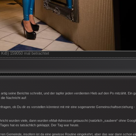
iB) 159050 mal betrachtet
 artig seine Berichte schreibt, und der tapfer jeden verdienten Hieb auf den Po mitzählt. Ein 
die Nachricht auf:
fragen, ob Du dir es vorstellen könntest mit mir eine sogenannte Gemeinschaftserziehung -
icht wurden viele, dann wurden eMail-Adressen getauscht (natürlich „saubere“ ohne Google
ages hat es tatsächlich geklappt. Der Tag war heute.
arren Gemeinde, insofern ist da eine gewisse Routine eingekehrt, aber das war dann schon ei