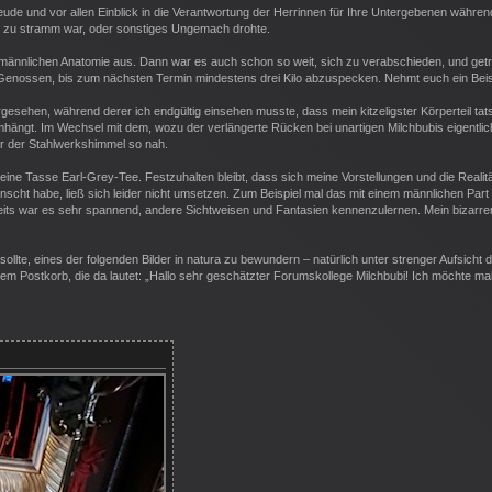
 Freude und vor allen Einblick in die Verantwortung der Herrinnen für Ihre Untergebenen währen
ung zu stramm war, oder sonstiges Ungemach drohte.
r männlichen Anatomie aus. Dann war es auch schon so weit, sich zu verabschieden, und get
enossen, bis zum nächsten Termin mindestens drei Kilo abzuspecken. Nehmt euch ein Beis
esehen, während derer ich endgültig einsehen musste, dass mein kitzeligster Körperteil tats
ngt. Im Wechsel mit dem, wozu der verlängerte Rücken bei unartigen Milchbubis eigentlic
ar der Stahlwerkshimmel so nah.
ine Tasse Earl-Grey-Tee. Festzuhalten bleibt, dass sich meine Vorstellungen und die Realit
cht habe, ließ sich leider nicht umsetzen. Zum Beispiel mal das mit einem männlichen Part
erseits war es sehr spannend, andere Sichtweisen und Fantasien kennenzulernen. Mein bizarre
te, eines der folgenden Bilder in natura zu bewundern – natürlich unter strenger Aufsicht 
inem Postkorb, die da lautet: „Hallo sehr geschätzter Forumskollege Milchbubi! Ich möchte ma