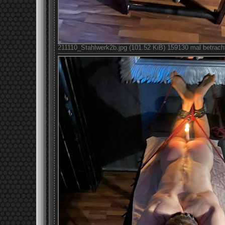
211110_Stahlwerk2b.jpg (101.52 KiB) 159130 mal betrach