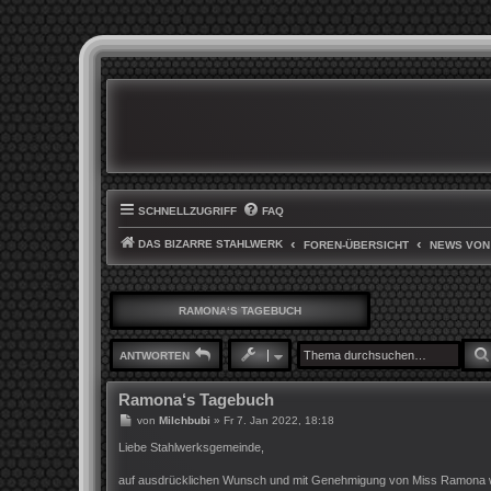
SCHNELLZUGRIFF
FAQ
DAS BIZARRE STAHLWERK
FOREN-ÜBERSICHT
NEWS VON
RAMONA‘S TAGEBUCH
ANTWORTEN
Ramona‘s Tagebuch
B
von
Milchbubi
»
Fr 7. Jan 2022, 18:18
e
i
Liebe Stahlwerksgemeinde,
t
r
auf ausdrücklichen Wunsch und mit Genehmigung von Miss Ramona wird h
a