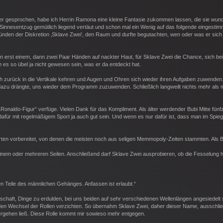
er gesprochen, habe ich Herrin Ramona eine kleine Fantasie zukommen lassen, die sie wund
innesentzug gemütlich liegend vertäut und schon mal ein Wenig auf das folgende eingestim
ünden der Diskretion ‚Sklave Zwei‘, den Raum und durfte begutachten, wen oder was er sich
von erst einem, dann zwei Paar Händen auf nackter Haut, für Sklave Zwei die Chance, sich bei
n es so übel ja nicht gewesen sein, was er da entdeckt hat.
h zurück in die Vertikale kehren und Augen und Ohren sich wieder ihren Aufgaben zuwenden.
azu drängte, uns wieder dem Programm zuzuwenden. Schließlich langweilt nichts mehr als
„Ronaldo-Figur“ verfüge. Vielen Dank für das Kompliment. Als älter werdender Bubi Mitte fünfz
afür mit regelmäßigem Sport ja auch gut sein. Und wenn es nur dafür ist, dass man im Spieg
rten vorbereitet, von denen die meisten noch aus seligen Memmopoly-Zeiten stammten. Als Be
einem oder mehreren Seilen. Anschließend darf Sklave Zwei ausprobieren, ob die Fesselung hä
en Teile des männlichen Gehänges. Anfassen ist erlaubt.“
itschaft, Dinge zu erdulden, bei uns beiden auf sehr verschiedenen Wellenlängen angesiedelt 
f den Wechsel der Rollen verzichten. So übernahm Sklave Zwei, daher dieser Name, ausschlie
h ergehen ließ. Diese Rolle kommt mir sowieso mehr entgegen.