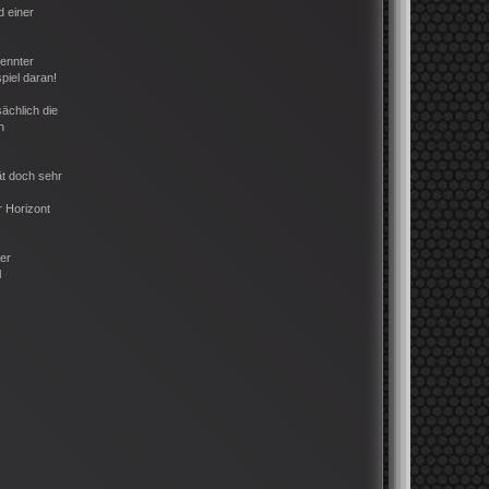
d einer
rennter
piel daran!
ächlich die
h
ät doch sehr
r Horizont
der
l