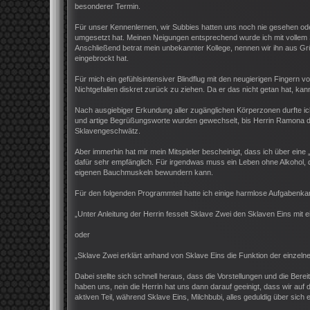
besonderer Termin.
Für unser Kennenlernen, wir Subbies hatten uns noch nie gesehen od
umgesetzt hat. Meinen Neigungen entsprechend wurde ich mit vollem S
Anschließend betrat mein unbekannter Kollege, nennen wir ihn aus Gr
eingebrockt hat.
Für mich ein gefühlsintensiver Blindflug mit den neugierigen Fingern 
Nichtgefallen diskret zurück zu ziehen. Da er das nicht getan hat, kan
Nach ausgiebiger Erkundung aller zugänglichen Körperzonen durfte ic
und artige Begrüßungsworte wurden gewechselt, bis Herrin Ramona d
Sklavengeschwätz.
Aber immerhin hat mir mein Mitspieler bescheinigt, dass ich über eine 
dafür sehr empfänglich. Für irgendwas muss ein Leben ohne Alkohol, d
eigenen Bauchmuskeln bewundern kann.
Für den folgenden Programmteil hatte ich einige harmlose Aufgabenka
„Unter Anleitung der Herrin fesselt Sklave Zwei den Sklaven Eins mit 
oder
„Sklave Zwei erklärt anhand von Sklave Eins die Funktion der einzeln
Dabei stellte sich schnell heraus, dass die Vorstellungen und die Bere
haben uns, nein die Herrin hat uns dann darauf geeinigt, dass wir au
aktiven Teil, während Sklave Eins, Milchbubi, alles geduldig über sic