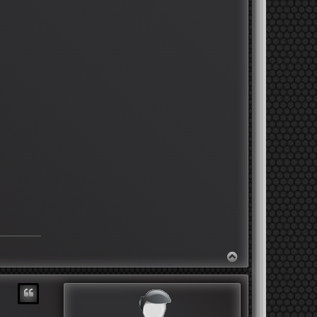
N
A
C
H
O
B
E