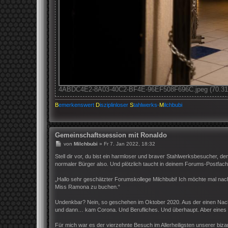
4ABDC4E2-8A03-40C2-BF4E-96EF508F696C.jpeg (70.31 K
B
emerkenswert
D
isziplinloser
S
tahlwerks-
M
ilchbubi
Gemeinschaftssession mit Ronaldo
B
von
Milchbubi
»
Fr 7. Jan 2022, 18:32
e
i
Stell dir vor, du bist ein harmloser und braver Stahlwerksbesucher, der
t
normaler Bürger also. Und plötzlich taucht in deinem Forums-Postfach 
r
a
„Hallo sehr geschätzter Forumskollege Milchbubi! Ich möchte mal nach
g
Miss Ramona zu buchen.“
Undenkbar? Nein, so geschehen im Oktober 2020. Aus der einen Nachr
und dann… kam Corona. Und Berufliches. Und überhaupt. Aber eines T
Für mich war es der vierzehnte Besuch im Allerheiligsten unserer biz