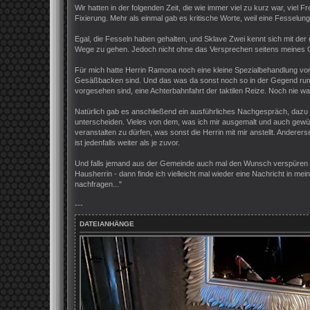
Wir hatten in der folgenden Zeit, die wie immer viel zu kurz war, viel
Fixierung. Mehr als einmal gab es kritische Worte, weil eine Fessel
Egal, die Fesseln haben gehalten, und Sklave Zwei kennt sich mit de
Wege zu gehen. Jedoch nicht ohne das Versprechen seitens meines G
Für mich hatte Herrin Ramona noch eine kleine Spezialbehandlung vorg
Gesäßbacken sind. Und das was da sonst noch so in der Gegend rumhä
vorgesehen sind, eine Achterbahnfahrt der taktilen Reize. Noch nie w
Natürlich gab es anschließend ein ausführliches Nachgespräch, dazu e
unterscheiden. Vieles von dem, was ich mir ausgemalt und auch gewüns
veranstalten zu dürfen, was sonst die Herrin mit mir anstellt. Ander
ist jedenfalls weiter als je zuvor.
Und falls jemand aus der Gemeinde auch mal den Wunsch verspüren soll
Hausherrin - dann finde ich vielleicht mal wieder eine Nachricht in me
nachfragen..."
---
DATEIANHÄNGE