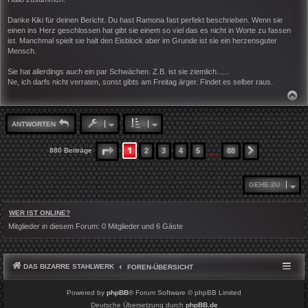
t
r
Danke Kiki für deinen Bericht. Du hast Ramona fast perfekt beschrieben. Wenn sie
a
einen ins Herz geschlossen hat gibt sie einem so viel das es nicht in Worte zu fassen
g
ist. Manchmal spielt sie halt den Eisblock aber im Grunde ist sie ein herzensguter
Mensch.
Sie hat allerdings auch ein par Schwächen. Z.B. ist sie ziemlich......
Ne, ich darfs nicht verraten, sonst gibts am Freitag ärger. Findet es selber raus.
N
A
C
H
ANTWORTEN
O
B
E
…
1
SEITE
1
VON
88
880 Beiträge
2
3
4
5
88
NÄCHSTE
N
GEHE ZU
WER IST ONLINE?
Mitglieder in diesem Forum: 0 Mitglieder und 6 Gäste
DAS BIZARRE STAHLWERK
FOREN-ÜBERSICHT
Powered by
phpBB
® Forum Software © phpBB Limited
Deutsche Übersetzung durch
phpBB.de