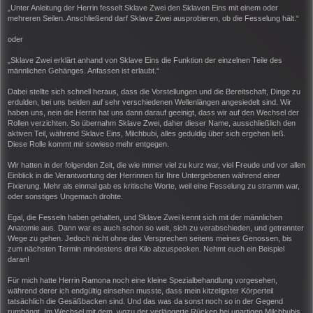
„Unter Anleitung der Herrin fesselt Sklave Zwei den Sklaven Eins mit einem oder
mehreren Seilen. Anschließend darf Sklave Zwei ausprobieren, ob die Fesselung hält.“
oder
„Sklave Zwei erklärt anhand von Sklave Eins die Funktion der einzelnen Teile des
männlichen Gehänges. Anfassen ist erlaubt.“
Dabei stellte sich schnell heraus, dass die Vorstellungen und die Bereitschaft, Dinge zu
erdulden, bei uns beiden auf sehr verschiedenen Wellenlängen angesiedelt sind. Wir
haben uns, nein die Herrin hat uns dann darauf geeinigt, dass wir auf den Wechsel der
Rollen verzichten. So übernahm Sklave Zwei, daher dieser Name, ausschließlich den
aktiven Teil, während Sklave Eins, Milchbubi, alles geduldig über sich ergehen ließ.
Diese Rolle kommt mir sowieso mehr entgegen.
Wir hatten in der folgenden Zeit, die wie immer viel zu kurz war, viel Freude und vor allen
Einblick in die Verantwortung der Herrinnen für Ihre Untergebenen während einer
Fixierung. Mehr als einmal gab es kritische Worte, weil eine Fesselung zu stramm war,
oder sonstiges Ungemach drohte.
Egal, die Fesseln haben gehalten, und Sklave Zwei kennt sich mit der männlichen
Anatomie aus. Dann war es auch schon so weit, sich zu verabschieden, und getrennter
Wege zu gehen. Jedoch nicht ohne das Versprechen seitens meines Genossen, bis
zum nächsten Termin mindestens drei Kilo abzuspecken. Nehmt euch ein Beispiel
daran!
Für mich hatte Herrin Ramona noch eine kleine Spezialbehandlung vorgesehen,
während derer ich endgültig einsehen musste, dass mein kitzeligster Körperteil
tatsächlich die Gesäßbacken sind. Und das was da sonst noch so in der Gegend
rumhängt. Im Wechsel mit dem, wozu der verlängerte Rücken bei unartigen Milchbubis