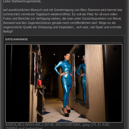
i
Liebe Stahlwerksgemeinde,
t
r
auf ausdrücklichen Wunsch und mit Genehmigung von Miss Ramona wird hiermit das
a
schmerzlich vermisste Tagebuch wiedereröffnet. Es soll als Platz für all eure tollen
g
Fotos und Berichte zur Verfügung stehen, die man unter Gesichtspunkten von Moral,
Anstand und des Jugendschutzes gerade noch veröffentlichen darf. Möge es als
segensreiche Quelle der Erbauung und Inspiration... ach was, viel Spaß und schreibt
fleißig!!
DATEIANHÄNGE
4ABDC4E2-8A03-40C2-BF4E-96EF508F696C.jpeg (70.31 KiB)
158958 mal betrachtet