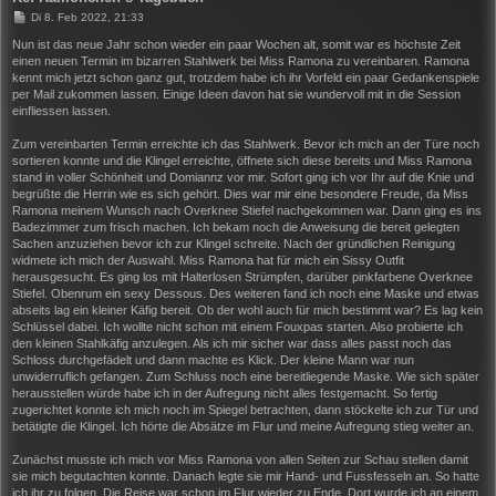
B
Di 8. Feb 2022, 21:33
e
i
Nun ist das neue Jahr schon wieder ein paar Wochen alt, somit war es höchste Zeit
t
einen neuen Termin im bizarren Stahlwerk bei Miss Ramona zu vereinbaren. Ramona
r
kennt mich jetzt schon ganz gut, trotzdem habe ich ihr Vorfeld ein paar Gedankenspiele
a
per Mail zukommen lassen. Einige Ideen davon hat sie wundervoll mit in die Session
g
einfliessen lassen.
Zum vereinbarten Termin erreichte ich das Stahlwerk. Bevor ich mich an der Türe noch
sortieren konnte und die Klingel erreichte, öffnete sich diese bereits und Miss Ramona
stand in voller Schönheit und Domiannz vor mir. Sofort ging ich vor Ihr auf die Knie und
begrüßte die Herrin wie es sich gehört. Dies war mir eine besondere Freude, da Miss
Ramona meinem Wunsch nach Overknee Stiefel nachgekommen war. Dann ging es ins
Badezimmer zum frisch machen. Ich bekam noch die Anweisung die bereit gelegten
Sachen anzuziehen bevor ich zur Klingel schreite. Nach der gründlichen Reinigung
widmete ich mich der Auswahl. Miss Ramona hat für mich ein Sissy Outfit
herausgesucht. Es ging los mit Halterlosen Strümpfen, darüber pinkfarbene Overknee
Stiefel. Obenrum ein sexy Dessous. Des weiteren fand ich noch eine Maske und etwas
abseits lag ein kleiner Käfig bereit. Ob der wohl auch für mich bestimmt war? Es lag kein
Schlüssel dabei. Ich wollte nicht schon mit einem Fouxpas starten. Also probierte ich
den kleinen Stahlkäfig anzulegen. Als ich mir sicher war dass alles passt noch das
Schloss durchgefädelt und dann machte es Klick. Der kleine Mann war nun
unwiderruflich gefangen. Zum Schluss noch eine bereitliegende Maske. Wie sich später
herausstellen würde habe ich in der Aufregung nicht alles festgemacht. So fertig
zugerichtet konnte ich mich noch im Spiegel betrachten, dann stöckelte ich zur Tür und
betätigte die Klingel. Ich hörte die Absätze im Flur und meine Aufregung stieg weiter an.
Zunächst musste ich mich vor Miss Ramona von allen Seiten zur Schau stellen damit
sie mich begutachten konnte. Danach legte sie mir Hand- und Fussfesseln an. So hatte
ich ihr zu folgen. Die Reise war schon im Flur wieder zu Ende. Dort wurde ich an einem