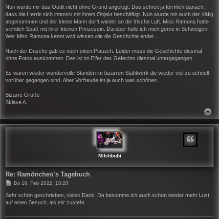
Nun wurde mir das Outfit nicht ohne Grund angelegt. Das schreit ja förmlich danach,
dass die Herrin sich intensiv mit ihrem Objekt beschäftigt. Nun wurde mir auch der Käfig
abgenommen und der kleine Mann durft wieder an die frische Luft. Miss Ramona hatte
sichtlich Spaß mit ihrer kleinen Prinzessin. Darüber hülle ich mich gerne in Schweigen.
Wer Miss Ramona kennt wird wissen wie die Geschchte endet....
Nach der Dusche gab es noch einen Plausch. Leider muss die Geschichte diesmal
ohne Fotos auskommen. Das ist im Eifer des Gefechts diesmal untergegangen.
Es waren wieder wundervolle Stunden im bizarren Stahlwerk die wieder viel zu schnell
vorüber gegangen sind. Aber Vorfreude ist ja auch was schönes.
Bizarre Grüße
Sklave A.
N
A
C
H
O
B
E
N
Milchbubi
Re: Ramönchen’s Tagebuch
B
Do 10. Feb 2022, 18:20
e
i
Sehr schön geschrieben, vielen Dank. Da bekomme ich auch schon wieder mehr Lust
t
auf einen Besuch, als mir zusteht.
r
a
g