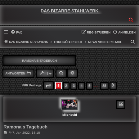
DAS BIZARRE STAHLWERK
SU
FAQ
REGISTRIEREN
ANMELDEN
DAS BIZARRE STAHLWERK
S
FOREN-ÜBERSICHT
NEWS VON DER STAHLWERKFRONT
U
C
RAMONA‘S TAGEBUCH
H
E
SUCHE
ERWEITERTE SUCHE
ANTWORTEN
…
1
SEITE
1
VON
88
880 Beiträge
2
3
4
5
88
NÄCHSTE
Milchbubi
Ramona‘s Tagebuch
B
Fr 7. Jan 2022, 18:18
e