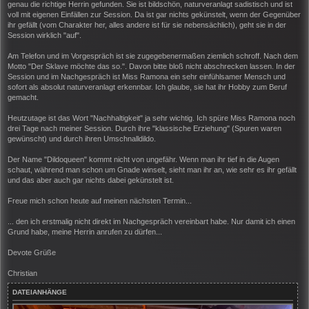
genau die richtige Herrin gefunden. Sie ist bildschön, naturveranlagt sadistisch und ist
voll mit eigenen Einfällen zur Session. Da ist gar nichts gekünstelt, wenn der Gegenüber
ihr gefällt (vom Charakter her, alles andere ist für sie nebensächlich), geht sie in der
Session wirklich "auf".
Am Telefon und im Vorgespräch ist sie zugegebenermaßen ziemlich schroff. Nach dem
Motto "Der Sklave möchte das so.". Davon bitte bloß nicht abschrecken lassen. In der
Session und im Nachgespräch ist Miss Ramona ein sehr einfühlsamer Mensch und
sofort als absolut naturveranlagt erkennbar. Ich glaube, sie hat ihr Hobby zum Beruf
gemacht.
Heutzutage ist das Wort "Nachhaltigkeit" ja sehr wichtig. Ich spüre Miss Ramona noch
drei Tage nach meiner Session. Durch ihre "klassische Erziehung" (Spuren waren
gewünscht) und durch ihren Umschnalldildo.
Der Name "Dildoqueen" kommt nicht von ungefähr. Wenn man ihr tief in die Augen
schaut, während man schon um Gnade winselt, sieht man ihr an, wie sehr es ihr gefällt
und das aber auch gar nichts dabei gekünstelt ist.
Freue mich schon heute auf meinen nächsten Termin...
... den ich erstmalig nicht direkt im Nachgespräch vereinbart habe. Nur damit ich einen
Grund habe, meine Herrin anrufen zu dürfen...
Devote Grüße
Christian
DATEIANHÄNGE