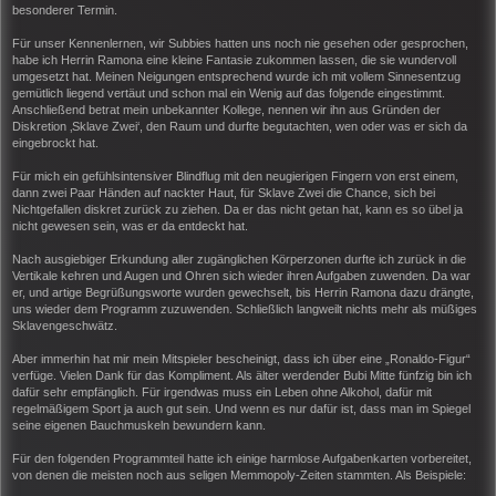
besonderer Termin.
Für unser Kennenlernen, wir Subbies hatten uns noch nie gesehen oder gesprochen,
habe ich Herrin Ramona eine kleine Fantasie zukommen lassen, die sie wundervoll
umgesetzt hat. Meinen Neigungen entsprechend wurde ich mit vollem Sinnesentzug
gemütlich liegend vertäut und schon mal ein Wenig auf das folgende eingestimmt.
Anschließend betrat mein unbekannter Kollege, nennen wir ihn aus Gründen der
Diskretion ‚Sklave Zwei‘, den Raum und durfte begutachten, wen oder was er sich da
eingebrockt hat.
Für mich ein gefühlsintensiver Blindflug mit den neugierigen Fingern von erst einem,
dann zwei Paar Händen auf nackter Haut, für Sklave Zwei die Chance, sich bei
Nichtgefallen diskret zurück zu ziehen. Da er das nicht getan hat, kann es so übel ja
nicht gewesen sein, was er da entdeckt hat.
Nach ausgiebiger Erkundung aller zugänglichen Körperzonen durfte ich zurück in die
Vertikale kehren und Augen und Ohren sich wieder ihren Aufgaben zuwenden. Da war
er, und artige Begrüßungsworte wurden gewechselt, bis Herrin Ramona dazu drängte,
uns wieder dem Programm zuzuwenden. Schließlich langweilt nichts mehr als müßiges
Sklavengeschwätz.
Aber immerhin hat mir mein Mitspieler bescheinigt, dass ich über eine „Ronaldo-Figur“
verfüge. Vielen Dank für das Kompliment. Als älter werdender Bubi Mitte fünfzig bin ich
dafür sehr empfänglich. Für irgendwas muss ein Leben ohne Alkohol, dafür mit
regelmäßigem Sport ja auch gut sein. Und wenn es nur dafür ist, dass man im Spiegel
seine eigenen Bauchmuskeln bewundern kann.
Für den folgenden Programmteil hatte ich einige harmlose Aufgabenkarten vorbereitet,
von denen die meisten noch aus seligen Memmopoly-Zeiten stammten. Als Beispiele: