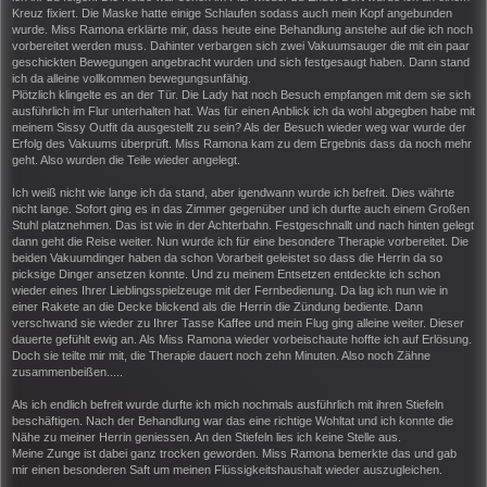
Kreuz fixiert. Die Maske hatte einige Schlaufen sodass auch mein Kopf angebunden
wurde. Miss Ramona erklärte mir, dass heute eine Behandlung anstehe auf die ich noch
vorbereitet werden muss. Dahinter verbargen sich zwei Vakuumsauger die mit ein paar
geschickten Bewegungen angebracht wurden und sich festgesaugt haben. Dann stand
ich da alleine vollkommen bewegungsunfähig.
Plötzlich klingelte es an der Tür. Die Lady hat noch Besuch empfangen mit dem sie sich
ausführlich im Flur unterhalten hat. Was für einen Anblick ich da wohl abgegben habe mit
meinem Sissy Outfit da ausgestellt zu sein? Als der Besuch wieder weg war wurde der
Erfolg des Vakuums überprüft. Miss Ramona kam zu dem Ergebnis dass da noch mehr
geht. Also wurden die Teile wieder angelegt.
Ich weiß nicht wie lange ich da stand, aber igendwann wurde ich befreit. Dies währte
nicht lange. Sofort ging es in das Zimmer gegenüber und ich durfte auch einem Großen
Stuhl platznehmen. Das ist wie in der Achterbahn. Festgeschnallt und nach hinten gelegt
dann geht die Reise weiter. Nun wurde ich für eine besondere Therapie vorbereitet. Die
beiden Vakuumdinger haben da schon Vorarbeit geleistet so dass die Herrin da so
picksige Dinger ansetzen konnte. Und zu meinem Entsetzen entdeckte ich schon
wieder eines Ihrer Lieblingsspielzeuge mit der Fernbedienung. Da lag ich nun wie in
einer Rakete an die Decke blickend als die Herrin die Zündung bediente. Dann
verschwand sie wieder zu Ihrer Tasse Kaffee und mein Flug ging alleine weiter. Dieser
dauerte gefühlt ewig an. Als Miss Ramona wieder vorbeischaute hoffte ich auf Erlösung.
Doch sie teilte mir mit, die Therapie dauert noch zehn Minuten. Also noch Zähne
zusammenbeißen.....
Als ich endlich befreit wurde durfte ich mich nochmals ausführlich mit ihren Stiefeln
beschäftigen. Nach der Behandlung war das eine richtige Wohltat und ich konnte die
Nähe zu meiner Herrin geniessen. An den Stiefeln lies ich keine Stelle aus.
Meine Zunge ist dabei ganz trocken geworden. Miss Ramona bemerkte das und gab
mir einen besonderen Saft um meinen Flüssigkeitshaushalt wieder auszugleichen.