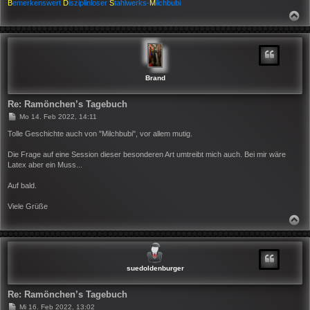
B
emerkenswert
D
isziplinloser
S
tahlwerks-
M
ilchbubi
N
A
C
H
O
B
E
N
Brand
Re: Ramönchen’s Tagebuch
B
Mo 14. Feb 2022, 14:11
e
i
Tolle Geschichte auch von "Milchbubi", vor allem mutig.
t
r
Die Frage auf eine Session dieser besonderen Art umtreibt mich auch. Bei mir wäre
a
Latex aber ein Muss...
g
Auf bald.
Viele Grüße
N
A
C
H
O
B
suedoldenburger
E
N
Re: Ramönchen’s Tagebuch
B
Mi 16. Feb 2022, 13:02