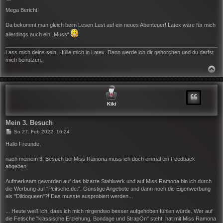
e
i
Mega Bericht!
t
r
Da bekommt man gleich beim Lesen Lust auf ein neues Abenteuer! Latex wäre für mich
a
g
allerdings auch ein „Muss“
Lass mich deins sein. Hülle mich in Latex. Dann werde ich dir gehorchen und du darfst
mich benutzen.
N
A
C
H
O
B
Kiki
E
N
Mein 3. Besuch
B
So 27. Feb 2022, 16:24
e
i
Hallo Freunde,
t
r
nach meinem 3. Besuch bei Miss Ramona muss ich doch einmal ein Feedback
a
abgeben.
g
Aufmerksam geworden auf das bizarre Stahlwerk und auf Miss Ramona bin ich durch
die Werbung auf "Peitsche.de.". Günstige Angebote und dann noch die Eigenwerbung
als "Dildoqueen"?! Das musste ausprobiert werden...
... Heute weiß ich, dass ich mich nirgendwo besser aufgehoben fühlen würde. Wer auf
die Fetische "klassische Erziehung, Bondage und StrapOn" steht, hat mit Miss Ramona