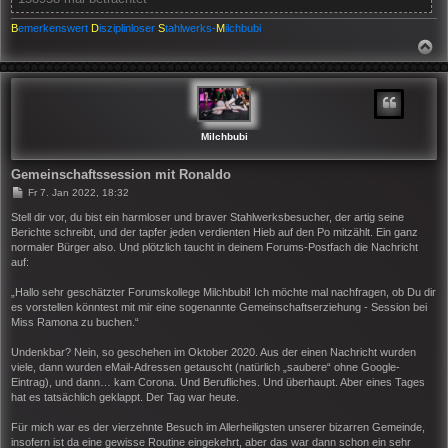
B
emerkenswert
D
isziplinloser
S
tahlwerks-
M
ilchbubi
N
A
C
H
O
B
E
N
Milchbubi
Gemeinschaftssession mit Ronaldo
B
Fr 7. Jan 2022, 18:32
e
i
Stell dir vor, du bist ein harmloser und braver Stahlwerksbesucher, der artig seine
t
Berichte schreibt, und der tapfer jeden verdienten Hieb auf den Po mitzählt. Ein ganz
r
normaler Bürger also. Und plötzlich taucht in deinem Forums-Postfach die Nachricht
a
auf:
g
„Hallo sehr geschätzter Forumskollege Milchbubi! Ich möchte mal nachfragen, ob Du dir
es vorstellen könntest mit mir eine sogenannte Gemeinschaftserziehung - Session bei
Miss Ramona zu buchen.“
Undenkbar? Nein, so geschehen im Oktober 2020. Aus der einen Nachricht wurden
viele, dann wurden eMail-Adressen getauscht (natürlich „saubere“ ohne Google-
Eintrag), und dann… kam Corona. Und Berufliches. Und überhaupt. Aber eines Tages
hat es tatsächlich geklappt. Der Tag war heute.
Für mich war es der vierzehnte Besuch im Allerheiligsten unserer bizarren Gemeinde,
insofern ist da eine gewisse Routine eingekehrt, aber das war dann schon ein sehr