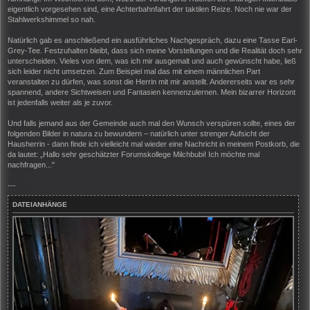
eigentlich vorgesehen sind, eine Achterbahnfahrt der taktilen Reize. Noch nie war der
Stahlwerkshimmel so nah.
Natürlich gab es anschließend ein ausführliches Nachgespräch, dazu eine Tasse Earl-
Grey-Tee. Festzuhalten bleibt, dass sich meine Vorstellungen und die Realität doch sehr
unterscheiden. Vieles von dem, was ich mir ausgemalt und auch gewünscht habe, ließ
sich leider nicht umsetzen. Zum Beispiel mal das mit einem männlichen Part
veranstalten zu dürfen, was sonst die Herrin mit mir anstellt. Andererseits war es sehr
spannend, andere Sichtweisen und Fantasien kennenzulernen. Mein bizarrer Horizont
ist jedenfalls weiter als je zuvor.
Und falls jemand aus der Gemeinde auch mal den Wunsch verspüren sollte, eines der
folgenden Bilder in natura zu bewundern – natürlich unter strenger Aufsicht der
Hausherrin - dann finde ich vielleicht mal wieder eine Nachricht in meinem Postkorb, die
da lautet: „Hallo sehr geschätzter Forumskollege Milchbubi! Ich möchte mal
nachfragen..."
---
DATEIANHÄNGE