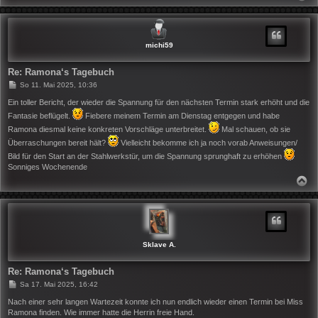
A
C
H
O
B
michi59
E
N
Re: Ramona‘s Tagebuch
B
So 11. Mai 2025, 10:36
e
i
Ein toller Bericht, der wieder die Spannung für den nächsten Termin stark erhöht und die
t
Fantasie beflügelt.
Fiebere meinem Termin am Dienstag entgegen und habe
r
a
Ramona diesmal keine konkreten Vorschläge unterbreitet.
Mal schauen, ob sie
g
Überraschungen bereit hält?
Vielleicht bekomme ich ja noch vorab Anweisungen/
Bild für den Start an der Stahlwerkstür, um die Spannung sprunghaft zu erhöhen
Sonniges Wochenende
N
A
C
H
O
B
E
N
Sklave A.
Re: Ramona‘s Tagebuch
B
Sa 17. Mai 2025, 16:42
e
i
Nach einer sehr langen Wartezeit konnte ich nun endlich wieder einen Termin bei Miss
t
Ramona finden. Wie immer hatte die Herrin freie Hand.
r