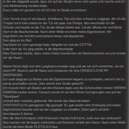
in der mir mitgeteilt wurde, dass ich auf der Straße einen sehr-guten Job mache und ich
eine Beförderung verdient hätte.
Dazu sollte ich gestern um XX:XX Uhr im Studio erscheinen.
Zum Termin trug ich ein blaues, ärmelloses Top und eine schwarze Leggings. Als ich die
Treppe hoch kam stand vor der Tür ein paar rote Pumps. Also wechselte ich die
Schuhe und klopfte an die Tür, da die Klingel defekt war. Carolin öffnete mir und führte
mich in die Machtzentrale. Nach einer Weile erschien meine Eigentümerin. Wir
begrüßten uns herzlich und tranken etwas und plauderten.
Nun ging es ins Bad.
Nachdem ich mich gereinigt hatte, klingelte ich und die GÖTTIN
holte mich ab. Es ging wieder in die Machtzenteale.
Miss Ramona meinte, dass meine Glatze inzwischen ein Markenzeichen sei und schnitt
mir die Haare....
Meine Herrin legte nun den Langhaarschneider weg und als sie sich rumdrehte, sie mir
einen PP- Bausch auf die Nase und verpasste mir eine ORDENTLICHE PP-
DRÖHNUNG.
Ich sank langsam zu Boden und die Eigentümerin begann zu schimpfen, weil ich viel zu
wenig anschaffen würde. Dies würde eine Strafe geben!!!!
Ich musste mich am Boden auf den Rücken legen und die Schuhsohlen meiner HERRIN
RAMONA sauber lecken. Danach wurde ich an den Ohren hochgezogen und auf der
"Werkbank"
schnell aber restriktiv gefesselt. Mir wurde das Maul mit einem
(HOFFENTLICH) getragenen Slip gestopft. Es gab wieder eine Dröhnung und meine
Eigentümerin machte sich an der Leggings zu schaffen. Dann gab's auf jede
Arschbacke 5 Sterne.
Wer die Sternchengerte UND Ramona's Handschrift kennt, weiß was das bedeutet!!!
Nun wurden mir die Augen verbunden und Ramona verließ den Raum. Nach einer Weile
wurde die leise Musik PLÖTZLICH laut.