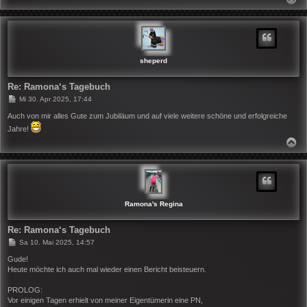
A
C
H
O
B
E
N
sheperd
Re: Ramona‘s Tagebuch
B
Mi 30. Apr 2025, 17:44
e
i
Auch von mir alles Gute zum Jubiläum und auf viele weitere schöne und erfolgreiche
t
Jahre!
r
a
N
g
A
C
H
O
B
E
N
Ramona's Regina
Re: Ramona‘s Tagebuch
B
Sa 10. Mai 2025, 14:57
e
i
Gude!
t
Heute möchte ich auch mal wieder einen Bericht beisteuern.
r
a
PROLOG:
g
Vor einigen Tagen erhielt von meiner Eigentümerin eine PN,