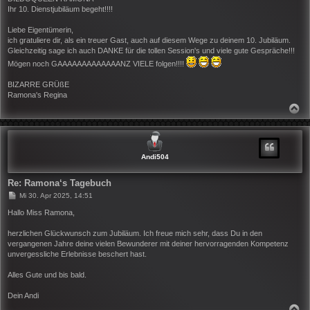
g
Ihr 10. Dienstjubiläum begeht!!!!
Liebe Eigentümerin,
ich gratuliere dir, als ein treuer Gast, auch auf diesem Wege zu deinem 10. Jubiläum.
Gleichzeitig sage ich auch DANKE für die tollen Session's und viele gute Gespräche!!!
Mögen noch GAAAAAAAAAAAAANZ VIELE folgen!!!!
BIZARRE GRÜßE
Ramona's Regina
N
A
C
H
O
B
Andi504
E
N
Re: Ramona‘s Tagebuch
B
Mi 30. Apr 2025, 14:51
e
i
Hallo Miss Ramona,
t
r
herzlichen Glückwunsch zum Jubiläum. Ich freue mich sehr, dass Du in den
a
vergangenen Jahre deine vielen Bewunderer mit deiner hervorragenden Kompetenz
g
unvergessliche Erlebnisse beschert hast.
Alles Gute und bis bald.
Dein Andi
N