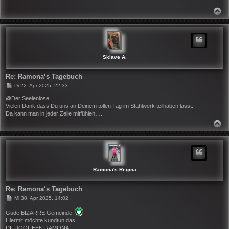
r
a
N
g
A
C
H
O
B
E
N
Sklave A.
Re: Ramona‘s Tagebuch
B
Di 22. Apr 2025, 22:33
e
i
@Der Seelenlose
t
Vielen Dank dass Du uns an Deinem tollen Tag im Stahlwerk teilhaben lässt.
r
Da kann man in jeder Zeile mitfühlen….
a
g
N
A
C
H
O
B
E
N
Ramona's Regina
Re: Ramona‘s Tagebuch
B
Mi 30. Apr 2025, 14:02
e
i
Gude BIZARRE Gemeinde!
t
Hiermit möchte kundtun das
r
DILDOQUEEN RAMONA
a