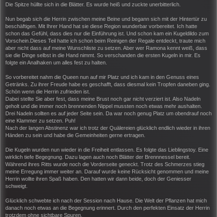
Die Spitze hüllte sich in die Blätter. Es wurde heiß und zuckte unerbitterlich.
Nun begab sich die Herrin zwischen meine Beine und begann sich mit der Hintertür zu
beschäftigen. Mit Ihrer Hand hat sie diese Region wunderbar vorbereitet. Ich hatte
schon das Gefühl, dass dies nur die Einführung ist. Und schon kam ein Kugeldildo zum
Vorschein.Dieses Teil hatte ich schon beim Reinigen der Regale entdeckt, traute mich
aber nicht dass auf meine Wunschliste zu setzen. Aber wer Ramona kennt weiß, dass
sie die Dinge selbst in die Hand nimmt. So verschanden die ersten Kugeln in mir. Es
folgte ein Analhaken um alles fest zu halten.
So vorbereitet nahm die Queen nun auf mir Platz und ich kam in den Genuss eines
Getränks. Zu ihrer Freude habe es geschafft, dass diesmal kein Tropfen daneben ging.
Schön wenn die Herrin zufrieden ist.
Dabei stellte Sie aber fest, dass meine Brust noch gar nicht verziert ist. Also Nadeln
geholt und die immer noch brennenden Nippel mussten noch etwas mehr aushalten.
Drei Nadeln sollten es auf jeder Seite sein. Da war noch genug Platz um obendrauf noch
eine Klammer zu setzen. Puh!
Nach der langen Abstinenz war ich trotz der Quälereien glücklich endlich wieder in ihren
Händen zu sein und habe die Gemeinheiten gerne ertragen.
Die Kugeln wurden nun wieder in die Freiheit entlassen. Es folgte das Lieblingstoy. Eine
wirklich tiefe Begegnung. Dazu lagen auch noch Blätter der Brennnessel bereit.
Während ihres Ritts wurde noch die Vorderseite geneckt. Trotz des Schmerzes stieg
meine Erregung immer weiter an. Darauf wurde keine Rücksicht genommen und meine
Herrin wollte ihren Spaß haben. Den hatten wir dann beide, doch der Geniesser
schweigt.
Glücklich schwebte ich nach der Session nach Hause. Die Welt der Pflanzen hat mich
danach noch etwas an die Begegnung erinnert. Durch den perfekten Einsatz der Herrin
trotzdem ohne sichtbare Spuren.