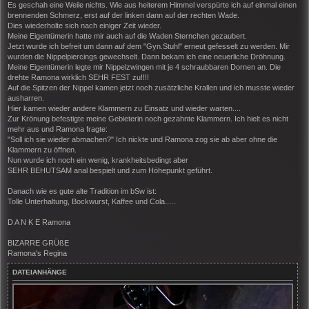
Es geschah eine Weile nichts. Wie aus heiterem Himmel verspürte ich auf einmal einen
brennenden Schmerz, erst auf der linken dann auf der rechten Wade.
Dies wiederholte sich nach einiger Zeit wieder.
Meine Eigentümerin hatte mir auch auf die Waden Sternchen gezaubert.
Jetzt wurde ich befreit um dann auf dem "Gyn.Stuhl" erneut gefesselt zu werden. Mir
wurden die Nippelpiercings gewechselt. Dann bekam ich eine neuerliche Dröhnung.
Meine Eigentümerin legte mir Nippelzwingen mit je 4 schraubbaren Dornen an. Die
drehte Ramona wirklich SEHR FEST zu!!!!
Auf die Spitzen der Nippel kamen jetzt noch zusätzliche Krallen und ich musste wieder
ausharren.
Hier kamen wieder andere Klammern zu Einsatz und wieder warten....
Zur Krönung befestigte meine Gebieterin noch gezahnte Klammern. Ich hielt es nicht
mehr aus und Ramona fragte:
"Soll ich sie wieder abmachen?" Ich nickte und Ramona zog sie ab aber ohne die
Klammern zu öffnen.
Nun wurde ich noch ein wenig, krankheitsbedingt aber
SEHR BEHUTSAM anal bespielt und zum Höhepunkt geführt.
Danach wie es gute alte Tradition im bSw ist:
Tolle Unterhaltung, Bockwurst, Kaffee und Cola.....
D A N K E Ramona
BIZARRE GRÜßE
Ramona's Regina
DATEIANHÄNGE