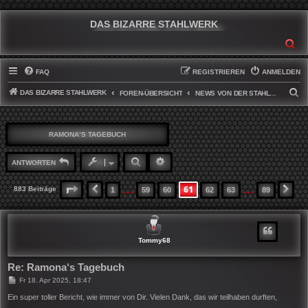
DAS BIZARRE STAHLWERK
SU
FAQ
REGISTRIEREN
ANMELDEN
DAS BIZARRE STAHLWERK
S
FOREN-ÜBERSICHT
NEWS VON DER STAHLWERKFRONT
U
C
RAMONA‘S TAGEBUCH
H
E
SUCHE
ERWEITERTE SUCHE
ANTWORTEN
…
…
61
SEITE
61
VON
89
883 Beiträge
1
59
60
62
63
89
VORHERIGE
NÄ
Tommy68
Re: Ramona‘s Tagebuch
B
Fr 18. Apr 2025, 18:47
e
i
Ein super toller Bericht, wie immer von Dir. Vielen Dank, das wir teilhaben durften,
t