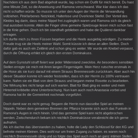
Nachdem ich aus dem Bad abgeholt wurde, lag schon ein Outfit für mich bereit. Du hast
a
eine Minute Zeit, so die Anweisung und Ramona verschwand. War klar dass ich das
g
nicht schaffen würde. So musste ich unter den Augen der Herrin die Verwandlung
vollziehen. Pinkfarbenes Netzkleid, Halterlose und Overknee Stiefel. Der Vorteil des
Kleides lag darin, dass meine Nippel frei zugänglich waren und Ramona sich da gleich
mal austoben konnte. Allein die Finger ohne gemeine Spielzeuge liesen mich schon fast
in die Knie gehen. Doch ich bin standhaft geblieben und habe die Quälerei dankbar
ertragen.
Ich durfte mich zu Ihren Füssen begeben und die Heels ausgiebig würdigen. Zu meiner
Freude trug sie die Heels meiner Wahl. Somit küsste ich diese an allen Stellen. Doch
dafür gab es auch ein Zeitlimit und schon ging es weiter. Mir wurde ein Knebel verpasst,
durch die Öffnung erhilet ich gleich den ersten Dominakuss.
Auf dem Gynstuhl straff fixiert war jeder Widerstand zwecklos. An besonders sensiblen
Stellen erregte sie mich mit ihren langen Fingernägeln. Mein Herz rutschte erstmals in
die Hose als sie kurz darauf mit einem Strauss Brennnesseln zurückkam. Aber auch hin
dieser Situation konnte ich wieder feststellen, dass ich der Herrin zu 100% vertrauen
kann. Nahm sie ein Blatt von dem Strauss und begann meine Rosette zu bearbeiten.
Die Wirkung lies nicht lange auf sich warten. Blatt für Blatt ging es weiter und mein
Hinterteil kribbelte ohne Unterbrechung. Nun kam auch noch Anastasia vorbei und
Ramona hat ihr die Gemeinheit nochmals vorgeführt.
Doch damit war es nicht genug. Begann die Herrin nun dasselbe Spiel an meinen
Nippeln. Neben dem gemeinen Brennen der Pflanze brannte sich auch das Funkeln in
Ramona's Augen in mich hinein. Und das gemeine Spiel kann nicht abgebrochen
werden. Zwischendurch bekam ich reichlich Dominaküsse verabreicht die ich gerne
aufnahm.
Als ich dachte das überstanden zu haben, holte die Lady den Schlüssel für den KG und
befreite meinen Kleinen. Dies wohl nur um freien Zugang zu haben. es waren noch
reichlich Brennnesseln übrig und so folgte das Spiel auch noch an ganz intimen Stellen.