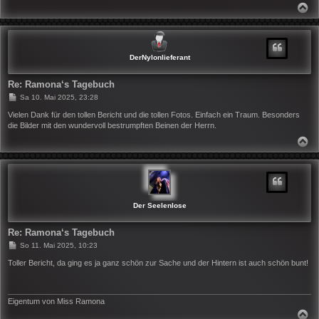
N
A
C
H
O
B
DerNylonlieferant
E
N
Re: Ramona‘s Tagebuch
B
Sa 10. Mai 2025, 23:28
e
i
Vielen Dank für den tollen Bericht und die tollen Fotos. Einfach ein Traum. Besonders
t
die Bilder mit den wundervoll bestrumpften Beinen der Herrn.
r
a
N
g
A
C
H
O
B
E
N
Der Seelenlose
Re: Ramona‘s Tagebuch
B
So 11. Mai 2025, 10:23
e
i
Toller Bericht, da ging es ja ganz schön zur Sache und der Hintern ist auch schön bunt!
t
r
a
g
Eigentum von Miss Ramona
N