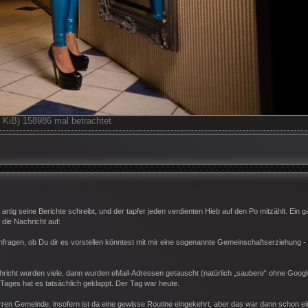
iB) 158986 mal betrachtet
 artig seine Berichte schreibt, und der tapfer jeden verdienten Hieb auf den Po mitzählt. Ein 
die Nachricht auf:
fragen, ob Du dir es vorstellen könntest mit mir eine sogenannte Gemeinschaftserziehung -
icht wurden viele, dann wurden eMail-Adressen getauscht (natürlich „saubere“ ohne Google
ages hat es tatsächlich geklappt. Der Tag war heute.
arren Gemeinde, insofern ist da eine gewisse Routine eingekehrt, aber das war dann schon ei