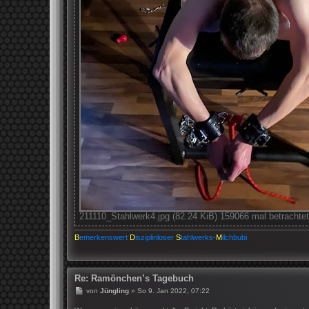
211110_Stahlwerk4.jpg (82.24 KiB) 159066 mal betrachtet
B
emerkenswert
D
isziplinloser
S
tahlwerks-
M
ilchbubi
Re: Ramönchen’s Tagebuch
B
von
Jüngling
»
So 9. Jan 2022, 07:22
e
i