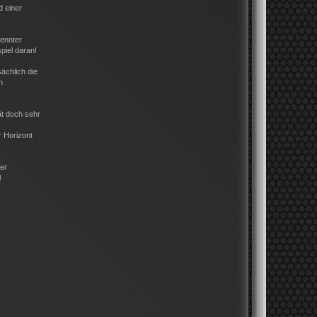
d einer
rennter
piel daran!
ächlich die
h
ät doch sehr
r Horizont
der
l