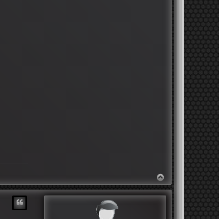
N
A
C
H
O
B
E