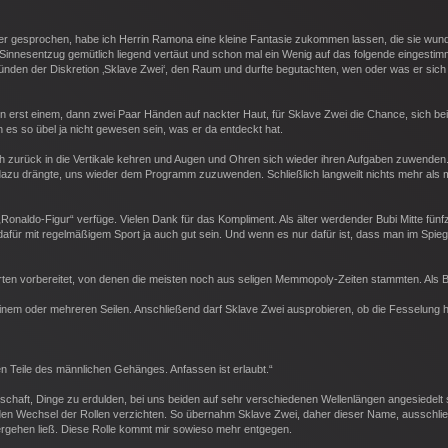
er gesprochen, habe ich Herrin Ramona eine kleine Fantasie zukommen lassen, die sie wund
innesentzug gemütlich liegend vertäut und schon mal ein Wenig auf das folgende eingestim
ünden der Diskretion ‚Sklave Zwei‘, den Raum und durfte begutachten, wen oder was er sich
von erst einem, dann zwei Paar Händen auf nackter Haut, für Sklave Zwei die Chance, sich bei
n es so übel ja nicht gewesen sein, was er da entdeckt hat.
h zurück in die Vertikale kehren und Augen und Ohren sich wieder ihren Aufgaben zuwenden.
azu drängte, uns wieder dem Programm zuzuwenden. Schließlich langweilt nichts mehr als
„Ronaldo-Figur“ verfüge. Vielen Dank für das Kompliment. Als älter werdender Bubi Mitte fünfz
afür mit regelmäßigem Sport ja auch gut sein. Und wenn es nur dafür ist, dass man im Spieg
rten vorbereitet, von denen die meisten noch aus seligen Memmopoly-Zeiten stammten. Als Be
einem oder mehreren Seilen. Anschließend darf Sklave Zwei ausprobieren, ob die Fesselung hä
en Teile des männlichen Gehänges. Anfassen ist erlaubt.“
itschaft, Dinge zu erdulden, bei uns beiden auf sehr verschiedenen Wellenlängen angesiedelt 
f den Wechsel der Rollen verzichten. So übernahm Sklave Zwei, daher dieser Name, ausschlie
h ergehen ließ. Diese Rolle kommt mir sowieso mehr entgegen.