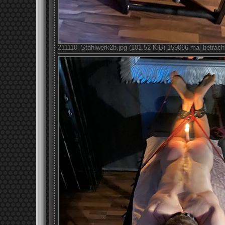
211110_Stahlwerk2b.jpg (101.52 KiB) 159066 mal betrach