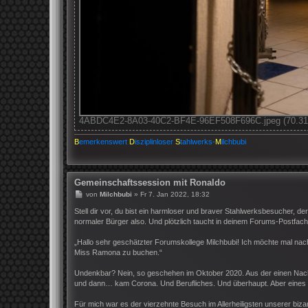
4ABDC4E2-8A03-40C2-BF4E-96EF508F696C.jpeg (70.31 K
B
emerkenswert
D
isziplinloser
S
tahlwerks-
M
ilchbubi
Gemeinschaftssession mit Ronaldo
B
von
Milchbubi
»
Fr 7. Jan 2022, 18:32
e
i
Stell dir vor, du bist ein harmloser und braver Stahlwerksbesucher, der
t
normaler Bürger also. Und plötzlich taucht in deinem Forums-Postfach 
r
a
„Hallo sehr geschätzter Forumskollege Milchbubi! Ich möchte mal nach
g
Miss Ramona zu buchen.“
Undenkbar? Nein, so geschehen im Oktober 2020. Aus der einen Nachr
und dann… kam Corona. Und Berufliches. Und überhaupt. Aber eines T
Für mich war es der vierzehnte Besuch im Allerheiligsten unserer biz