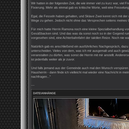
Wir hatten in der folgenden Zeit, die wie immer viel zu kurz war, viel
Fixierung. Mehr als einmal gab es kritische Worte, weil eine Fessel
Egal, die Fesseln haben gehalten, und Sklave Zwei kennt sich mit de
Wege zu gehen. Jedoch nicht ohne das Versprechen seitens meines G
Für mich hatte Herrin Ramona noch eine kleine Spezialbehandlung vorg
Gesäßbacken sind. Und das was da sonst noch so in der Gegend rumhä
vorgesehen sind, eine Achterbahnfahrt der taktilen Reize. Noch nie w
Natürlich gab es anschließend ein ausführliches Nachgespräch, dazu e
unterscheiden. Vieles von dem, was ich mir ausgemalt und auch gewüns
veranstalten zu dürfen, was sonst die Herrin mit mir anstellt. Ander
ist jedenfalls weiter als je zuvor.
Und falls jemand aus der Gemeinde auch mal den Wunsch verspüren soll
Hausherrin - dann finde ich vielleicht mal wieder eine Nachricht in me
nachfragen..."
---
DATEIANHÄNGE