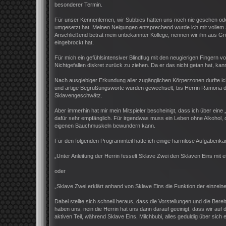
besonderer Termin.
Für unser Kennenlernen, wir Subbies hatten uns noch nie gesehen od
umgesetzt hat. Meinen Neigungen entsprechend wurde ich mit vollem S
Anschließend betrat mein unbekannter Kollege, nennen wir ihn aus Gr
eingebrockt hat.
Für mich ein gefühlsintensiver Blindflug mit den neugierigen Fingern 
Nichtgefallen diskret zurück zu ziehen. Da er das nicht getan hat, kan
Nach ausgiebiger Erkundung aller zugänglichen Körperzonen durfte ic
und artige Begrüßungsworte wurden gewechselt, bis Herrin Ramona d
Sklavengeschwätz.
Aber immerhin hat mir mein Mitspieler bescheinigt, dass ich über eine 
dafür sehr empfänglich. Für irgendwas muss ein Leben ohne Alkohol, d
eigenen Bauchmuskeln bewundern kann.
Für den folgenden Programmteil hatte ich einige harmlose Aufgabenka
„Unter Anleitung der Herrin fesselt Sklave Zwei den Sklaven Eins mit 
oder
„Sklave Zwei erklärt anhand von Sklave Eins die Funktion der einzeln
Dabei stellte sich schnell heraus, dass die Vorstellungen und die Bere
haben uns, nein die Herrin hat uns dann darauf geeinigt, dass wir au
aktiven Teil, während Sklave Eins, Milchbubi, alles geduldig über sic