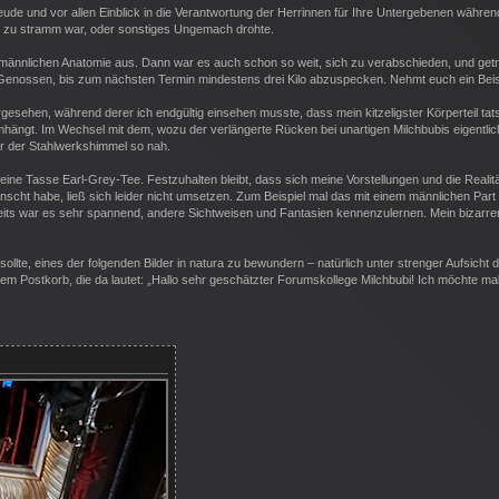
 Freude und vor allen Einblick in die Verantwortung der Herrinnen für Ihre Untergebenen währen
ung zu stramm war, oder sonstiges Ungemach drohte.
r männlichen Anatomie aus. Dann war es auch schon so weit, sich zu verabschieden, und get
enossen, bis zum nächsten Termin mindestens drei Kilo abzuspecken. Nehmt euch ein Beis
esehen, während derer ich endgültig einsehen musste, dass mein kitzeligster Körperteil tats
ngt. Im Wechsel mit dem, wozu der verlängerte Rücken bei unartigen Milchbubis eigentlic
ar der Stahlwerkshimmel so nah.
ine Tasse Earl-Grey-Tee. Festzuhalten bleibt, dass sich meine Vorstellungen und die Realit
cht habe, ließ sich leider nicht umsetzen. Zum Beispiel mal das mit einem männlichen Part
erseits war es sehr spannend, andere Sichtweisen und Fantasien kennenzulernen. Mein bizarre
te, eines der folgenden Bilder in natura zu bewundern – natürlich unter strenger Aufsicht 
inem Postkorb, die da lautet: „Hallo sehr geschätzter Forumskollege Milchbubi! Ich möchte ma