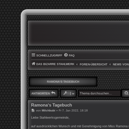
SCHNELLZUGRIFF
FAQ
DAS BIZARRE STAHLWERK
FOREN-ÜBERSICHT
NEWS VON
RAMONA‘S TAGEBUCH
ANTWORTEN
Ramona‘s Tagebuch
B
von
Milchbubi
»
Fr 7. Jan 2022, 18:18
e
i
Liebe Stahlwerksgemeinde,
t
r
auf ausdrücklichen Wunsch und mit Genehmigung von Miss Ramona wird h
a