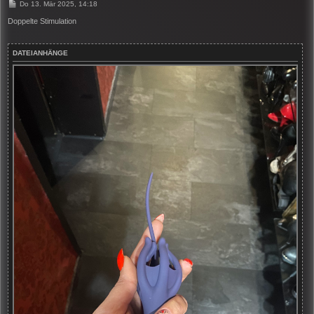
B
Do 13. Mär 2025, 14:18
e
i
Doppelte Stimulation
t
r
a
DATEIANHÄNGE
g