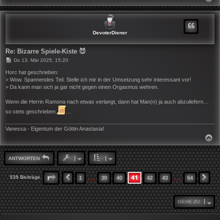
A
C
H
O
B
DevoterDiener
E
N
Re: Bizarre Spiele-Kiste 😈
B
Do 13. Mär 2025, 15:20
e
i
Horc hat geschrieben:
t
> Wow. Spannendes Teil. Stelle ich mir in der Umsetzung sehr interessant vor!
r
> Da kann man sich ja gar nicht gegen einen Orgasmus wehren.
a
g
Wenn die Herrin Ramona nach etwas verlangt, dann hat Man(n) ja auch abzuliefern…
so stets geschrieben
…
Vanessa - Eigentum der Göttin Anastasia!
N
A
C
H
ANTWORTEN
O
B
E
…
…
41
SEITE
41
VON
54
539 Beiträge
1
39
40
42
43
54
VORHERIGE
NÄ
N
GEHE ZU