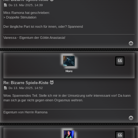
B
Do 13. Mär 2025, 14:39
e
i
Miss Ramona hat geschrieben:
t
> Doppelte Stimulation
r
a
Der längliche Part ist noch für innen, oder? Spannend
g
Vanessa - Eigentum der Göttin Anastasia!
N
A
C
H
O
B
E
N
Horc
Re: Bizarre Spiele-Kiste 😈
B
Do 13. Mär 2025, 14:52
e
i
Wow. Spannendes Teil. Stelle ich mir in der Umsetzung sehr interessant vor! Da kann
t
man sich ja gar nicht gegen einen Orgasmus wehren.
r
a
g
Eigentum von Herrin Ramona
N
A
C
H
O
B