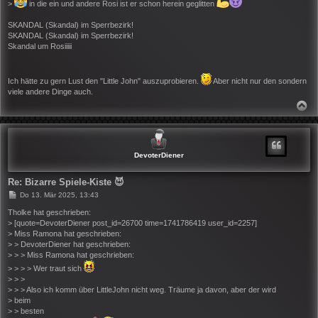
>
in die ein und andere Rosi ist er schon herein geglitten
SKANDAL (Skandal) im Sperrbezirk!
SKANDAL (Skandal) im Sperrbezirk!
Skandal um Rosiiiii
Ich hätte zu gern Lust den "Little John" auszuprobieren.
Aber nicht nur den sondern
viele andere Dinge auch.
N
A
C
H
O
B
DevoterDiener
E
N
Re: Bizarre Spiele-Kiste 😈
B
Do 13. Mär 2025, 13:43
e
i
Tholke hat geschrieben:
t
> [quote=DevoterDiener post_id=26700 time=1741786419 user_id=2257]
r
> Miss Ramona hat geschrieben:
a
> > DevoterDiener hat geschrieben:
g
> > > Miss Ramona hat geschrieben:
> > > > Wer traut sich
> > >
> > > Also ich komm über LittleJohn nicht weg. Träume ja davon, aber der wird
> beim
> > besten