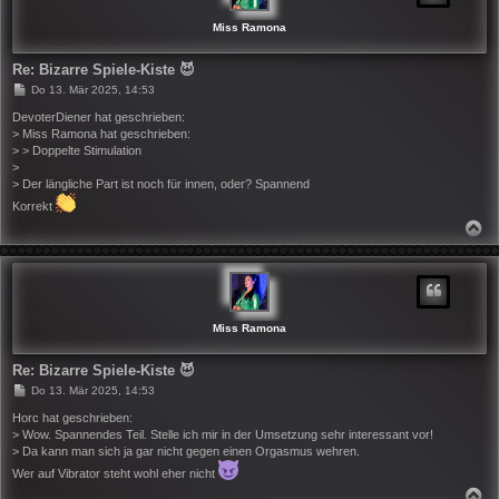
E
N
Miss Ramona
Re: Bizarre Spiele-Kiste 😈
B
Do 13. Mär 2025, 14:53
e
i
DevoterDiener hat geschrieben:
t
> Miss Ramona hat geschrieben:
r
> > Doppelte Stimulation
a
>
g
> Der längliche Part ist noch für innen, oder? Spannend
Korrekt
N
A
C
H
O
B
E
N
Miss Ramona
Re: Bizarre Spiele-Kiste 😈
B
Do 13. Mär 2025, 14:53
e
i
Horc hat geschrieben:
t
> Wow. Spannendes Teil. Stelle ich mir in der Umsetzung sehr interessant vor!
r
> Da kann man sich ja gar nicht gegen einen Orgasmus wehren.
a
g
Wer auf Vibrator steht wohl eher nicht
N