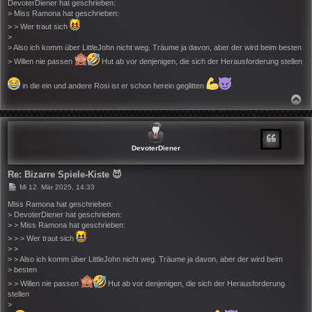
i
DevoterDiener hat geschrieben:
t
> Miss Ramona hat geschrieben:
r
> > Wer traut sich
a
g
>
> Also ich komm über LittleJohn nicht weg. Träume ja davon, aber der wird beim besten
> Willen nie passen
Hut ab vor denjenigen, die sich der Herausforderung stellen
in die ein und andere Rosi ist er schon herein geglitten
N
A
C
H
O
B
DevoterDiener
E
N
Re: Bizarre Spiele-Kiste 😈
B
Mi 12. Mär 2025, 14:33
e
i
Miss Ramona hat geschrieben:
t
> DevoterDiener hat geschrieben:
r
> > Miss Ramona hat geschrieben:
a
g
> > > Wer traut sich
> >
> > Also ich komm über LittleJohn nicht weg. Träume ja davon, aber der wird beim
> besten
> > Willen nie passen
Hut ab vor denjenigen, die sich der Herausforderung
stellen
>