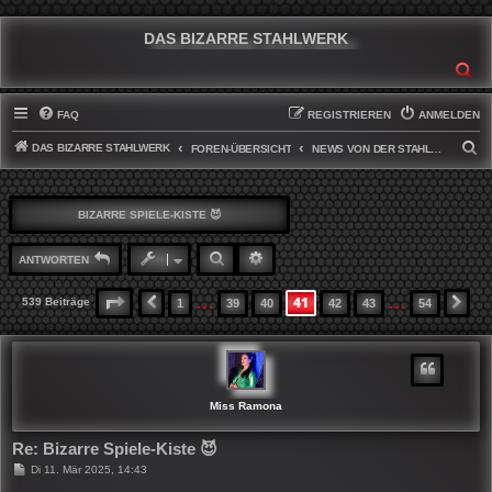
DAS BIZARRE STAHLWERK
SU
FAQ
REGISTRIEREN
ANMELDEN
DAS BIZARRE STAHLWERK
S
FOREN-ÜBERSICHT
NEWS VON DER STAHLWERKFRONT
U
C
BIZARRE SPIELE-KISTE 😈
H
E
SUCHE
ERWEITERTE SUCHE
ANTWORTEN
…
…
41
SEITE
41
VON
54
539 Beiträge
1
39
40
42
43
54
VORHERIGE
NÄ
Miss Ramona
Re: Bizarre Spiele-Kiste 😈
B
Di 11. Mär 2025, 14:43
e