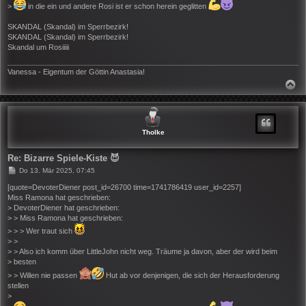
>
in die ein und andere Rosi ist er schon herein geglitten
SKANDAL (Skandal) im Sperrbezirk!
SKANDAL (Skandal) im Sperrbezirk!
Skandal um Rosiiiii
Vanessa - Eigentum der Göttin Anastasia!
N
A
C
H
O
B
Tholke
E
N
Re: Bizarre Spiele-Kiste 😈
B
Do 13. Mär 2025, 07:45
e
i
[quote=DevoterDiener post_id=26700 time=1741786419 user_id=2257]
t
Miss Ramona hat geschrieben:
r
> DevoterDiener hat geschrieben:
a
> > Miss Ramona hat geschrieben:
g
> > > Wer traut sich
> >
> > Also ich komm über LittleJohn nicht weg. Träume ja davon, aber der wird beim
> besten
> > Willen nie passen
Hut ab vor denjenigen, die sich der Herausforderung
stellen
>