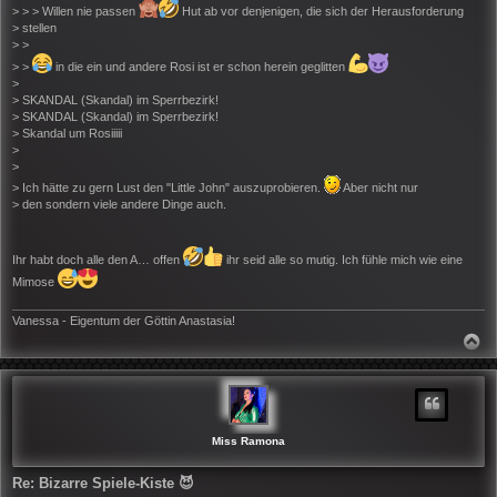
> > > Willen nie passen
Hut ab vor denjenigen, die sich der Herausforderung
> stellen
> >
> >
in die ein und andere Rosi ist er schon herein geglitten
>
> SKANDAL (Skandal) im Sperrbezirk!
> SKANDAL (Skandal) im Sperrbezirk!
> Skandal um Rosiiiii
>
>
> Ich hätte zu gern Lust den "Little John" auszuprobieren.
Aber nicht nur
> den sondern viele andere Dinge auch.
Ihr habt doch alle den A… offen
ihr seid alle so mutig. Ich fühle mich wie eine
Mimose
Vanessa - Eigentum der Göttin Anastasia!
N
A
C
H
O
B
E
N
Miss Ramona
Re: Bizarre Spiele-Kiste 😈