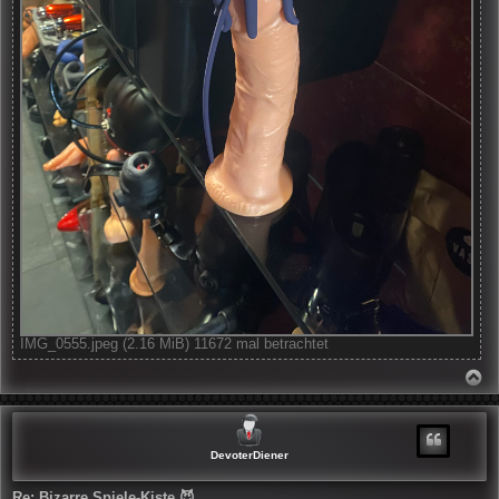
IMG_0555.jpeg (2.16 MiB) 11672 mal betrachtet
N
A
C
H
O
B
DevoterDiener
E
N
Re: Bizarre Spiele-Kiste 😈