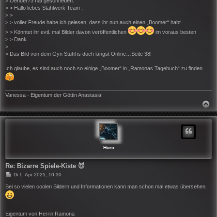
> Oehder73 hat geschrieben:
r
> > Hallo liebes Stahlwerk Team ,
a
> >
g
> > voller Freude habe ich gelesen, dass ihr nun auch einen „Boomer“ habt.
> > Könntet ihr evtl. mal Bilder davon veröffentlichen
im voraus besten
> > Dank.
>
> Das Bild von dem Gyn Stuhl is doch längst Online…Seite 38!
Ich glaube, es sind auch noch so einige „Boomer“ in „Ramonas Tagebuch“ zu finden
Vanessa - Eigentum der Göttin Anastasia!
N
A
C
H
O
B
E
N
Horc
Re: Bizarre Spiele-Kiste 😈
B
Di 1. Apr 2025, 10:30
e
i
Bei so vielen coolen Bildern und Informationen kann man schon mal etwas übersehen.
t
r
a
g
Eigentum von Herrin Ramona