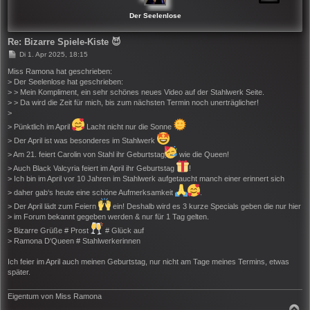
E
N
Der Seelenlose
Re: Bizarre Spiele-Kiste 😈
B
Di 1. Apr 2025, 18:15
e
i
Miss Ramona hat geschrieben:
t
> Der Seelenlose hat geschrieben:
r
> > Mein Kompliment, ein sehr schönes neues Video auf der Stahlwerk Seite.
a
> > Da wird die Zeit für mich, bis zum nächsten Termin noch unerträglicher!
g
>
> Pünktlich im April
Lacht nicht nur die Sonne
> Der April ist was besonderes im Stahlwerk
> Am 21. feiert Carolin von Stahl ihr Geburtstag
wie die Queen!
> Auch Black Valcyria feiert im April ihr Geburtstag
!
> Ich bin im April vor 10 Jahren im Stahlwerk aufgetaucht manch einer erinnert sich
> daher gab‘s heute eine schöne Aufmerksamkeit
.
> Der April lädt zum Feiern
ein! Deshalb wird es 3 kurze Specials geben die nur hier
> im Forum bekannt gegeben werden & nur für 1 Tag gelten.
> Bizarre Grüße # Prost
# Glück auf
> Ramona D‘Queen # Stahlwerkerinnen
Ich feier im April auch meinen Geburtstag, nur nicht am Tage meines Termins, etwas
später.
Eigentum von Miss Ramona
N