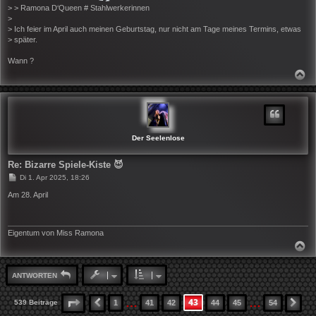
> > Ramona D‘Queen # Stahlwerkerinnen
>
> Ich feier im April auch meinen Geburtstag, nur nicht am Tage meines Termins, etwas
> später.
Wann ?
N
A
C
H
O
B
E
N
Der Seelenlose
Re: Bizarre Spiele-Kiste 😈
B
Di 1. Apr 2025, 18:26
e
i
Am 28. April
t
r
a
g
Eigentum von Miss Ramona
N
A
C
H
ANTWORTEN
O
B
E
…
…
43
SEITE
43
VON
54
539 Beiträge
1
41
42
44
45
54
VORHERIGE
NÄ
N