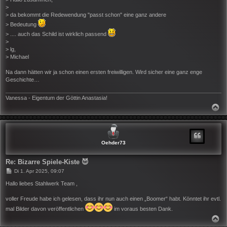
r
>
a
> da bekommt die Redewendung "passt schon" eine ganz andere
g
> Bedeutung
> .... auch das Schild ist wirklich passend
>
> lg,
> Michael
Na dann hätten wir ja schon einen ersten freiwilligen. Wird sicher eine ganz enge
Geschichte…
Vanessa - Eigentum der Göttin Anastasia!
N
A
C
H
O
B
Oehder73
E
N
Re: Bizarre Spiele-Kiste 😈
B
Di 1. Apr 2025, 09:07
e
i
Hallo liebes Stahlwerk Team ,
t
r
voller Freude habe ich gelesen, dass ihr nun auch einen „Boomer“ habt. Könntet ihr evtl.
a
g
mal Bilder davon veröffentlichen
im voraus besten Dank.
N
A