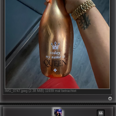
IMG_0747.jpeg (2.38 MiB) 11939 mal betrachtet
N
A
C
H
O
B