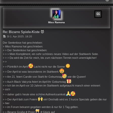
A
C
H
O
B
E
N
Miss Ramona
Re: Bizarre Spiele-Kiste 😈
B
Di 1. Apr 2025, 18:20
e
i
Der Seelenlose hat geschrieben:
t
> Miss Ramona hat geschrieben:
r
> > Der Seelenlose hat geschrieben:
a
> > > Mein Kompliment, ein sehr schönes neues Video auf der Stahlwerk Seite.
g
> > > Da wird die Zeit für mich, bis zum nächsten Termin noch unerträglicher!
> >
> > Pünktlich im April
Lacht nicht nur die Sonne
> > Der April ist was besonderes im Stahlwerk
> > Am 21. feiert Carolin von Stahl ihr Geburtstag
wie die Queen!
> > Auch Black Valcyria feiert im April ihr Geburtstag
!
> > Ich bin im April vor 10 Jahren im Stahlwerk aufgetaucht manch einer erinnert
> sich
> > daher gab‘s heute eine schöne Aufmerksamkeit
.
> > Der April lädt zum Feiern
ein! Deshalb wird es 3 kurze Specials geben die nur
> hier
> > im Forum bekannt gegeben werden & nur für 1 Tag gelten.
> > Bizarre Grüße # Prost
# Glück auf