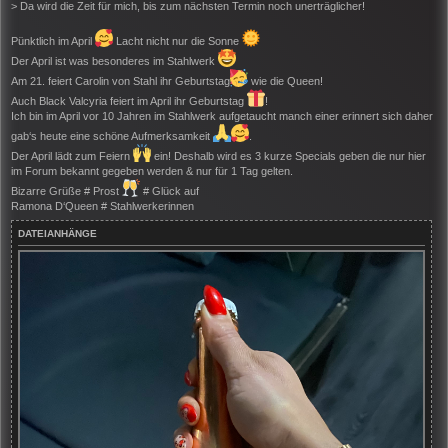
> Da wird die Zeit für mich, bis zum nächsten Termin noch unerträglicher!
a
g
Pünktlich im April
Lacht nicht nur die Sonne
Der April ist was besonderes im Stahlwerk
Am 21. feiert Carolin von Stahl ihr Geburtstag
wie die Queen!
Auch Black Valcyria feiert im April ihr Geburtstag
!
Ich bin im April vor 10 Jahren im Stahlwerk aufgetaucht manch einer erinnert sich daher
gab‘s heute eine schöne Aufmerksamkeit
.
Der April lädt zum Feiern
ein! Deshalb wird es 3 kurze Specials geben die nur hier
im Forum bekannt gegeben werden & nur für 1 Tag gelten.
Bizarre Grüße # Prost
# Glück auf
Ramona D‘Queen # Stahlwerkerinnen
DATEIANHÄNGE