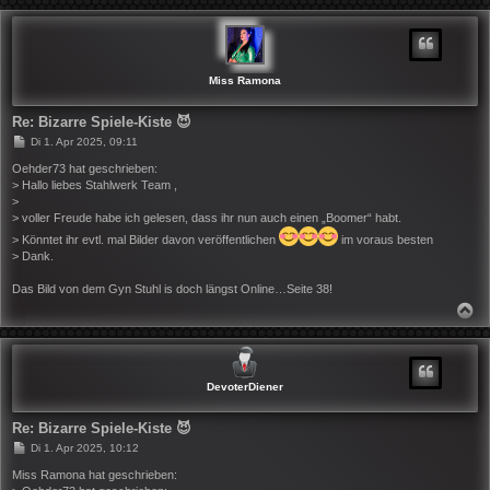
C
H
O
B
E
N
Miss Ramona
Re: Bizarre Spiele-Kiste 😈
B
Di 1. Apr 2025, 09:11
e
i
Oehder73 hat geschrieben:
t
> Hallo liebes Stahlwerk Team ,
r
>
a
> voller Freude habe ich gelesen, dass ihr nun auch einen „Boomer“ habt.
g
> Könntet ihr evtl. mal Bilder davon veröffentlichen
im voraus besten
> Dank.
Das Bild von dem Gyn Stuhl is doch längst Online…Seite 38!
N
A
C
H
O
B
DevoterDiener
E
N
Re: Bizarre Spiele-Kiste 😈
B
Di 1. Apr 2025, 10:12
e
i
Miss Ramona hat geschrieben:
t