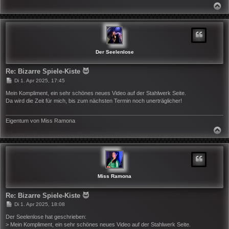
N
A
C
H
O
B
E
N
Der Seelenlose
Re: Bizarre Spiele-Kiste 😈
B
Di 1. Apr 2025, 17:45
e
i
Mein Kompliment, ein sehr schönes neues Video auf der Stahlwerk Seite.
t
Da wird die Zeit für mich, bis zum nächsten Termin noch unerträglicher!
r
a
g
Eigentum von Miss Ramona
N
A
C
H
O
B
E
N
Miss Ramona
Re: Bizarre Spiele-Kiste 😈
B
Di 1. Apr 2025, 18:08
e
i
Der Seelenlose hat geschrieben:
t
> Mein Kompliment, ein sehr schönes neues Video auf der Stahlwerk Seite.
r