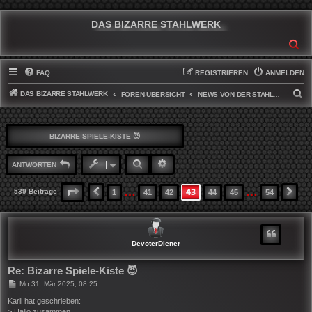
DAS BIZARRE STAHLWERK
SU
FAQ
REGISTRIEREN
ANMELDEN
DAS BIZARRE STAHLWERK
S
FOREN-ÜBERSICHT
NEWS VON DER STAHLWERKFRONT
U
C
BIZARRE SPIELE-KISTE 😈
H
E
SUCHE
ERWEITERTE SUCHE
ANTWORTEN
…
…
43
SEITE
43
VON
54
539 Beiträge
1
41
42
44
45
54
VORHERIGE
NÄ
DevoterDiener
Re: Bizarre Spiele-Kiste 😈
B
Mo 31. Mär 2025, 08:25
e
i
Karli hat geschrieben:
t
> Hallo zusammen,