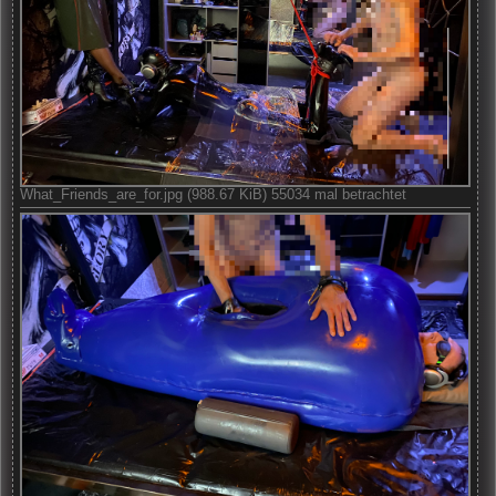
What_Friends_are_for.jpg (988.67 KiB) 55034 mal betrachtet