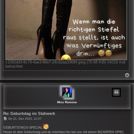
c1592dd3-8c79-4ae3-88e7-24cd2aa33684.jpeg (70.68 KiB) 54216 mal
betrachtet
N
A
C
H
O
B
E
N
Miss Ramona
Re: Geburtstag im Stahwerk
B
Do 21. Dez 2023, 11:07
e
i
GEBURTSTAGS-SPECIAL:
t
Heute ist dein Geburtstag und du möchtest ihn bei uns mit einem BIZARREN-SPIEL
r