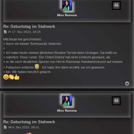
O
B
E
N
Miss Ramona
Re: Geburtstag im Stahwerk
B
Fr 17. Nov 2023, 18:15
e
i
Milchbubi hat geschrieben:
t
> Noch ein kleiner Schmunzler hinterher.
r
>
a
> Ich hatte heute meinen jährlichen Routine-Termin beim Urologen. Da heißt es
g
> natürlich: Hose runter. Der Onkel Doktor hat nicht schlecht gestaunt, als
> er die noch deutlichen Spuren von Herrin Ramonas Handwerkskunst auf meinen
> Pobacken erblickte
. Ich habe ihm dann erzählt, wo ich gewesen
> bin. Wir haben herzlich gelacht.
N
A
C
H
O
B
E
N
Miss Ramona
Re: Geburtstag im Stahwerk
B
Mi 6. Dez 2023, 08:01
e