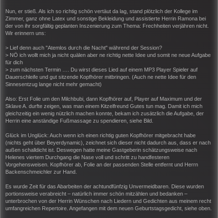
Nun, er stieß. Als ich so richtig schön vertäut da lag, stand plötzlich der Kollege im
Zimmer, ganz ohne Latex und sonstige Bekleidung und assistierte Herrin Ramona bei
der von ihr sorgfältig geplanten Inszenierung zum Thema: Frechheiten verjähren nicht.
Wir erinnern uns:
> Lief denn auch "Atemlos durch die Nacht" während der Session?
> NÖ ich wollt mich ja nicht quälen aber ne richtig nette Idee und somit ne neue Aufgabe
für dich
> zum nächsten Termin …. Du wirst dieses Lied auf einem MP3 Player Spieler auf
Dauerschleife und gut sitzende Kopfhörer mitbringen. (Auch ne nette Idee für den
Sinnesentzug lange nicht mehr gemacht)
Also: Erst Folie um den Milchbubi, dann Kopfhörer auf, Player auf Maximum und der
Sklave A. durfte zeigen, was man einem Kitzelfreund Gutes tun mag. Damit ich mich
gleichzeitig ein wenig nützlich machen konnte, bekam ich zusätzlich die Aufgabe, der
Herrin eine anständige Fußmassage zu spendieren, siehe Bild.
Glück im Unglück: Auch wenn ich einen richtig guten Kopfhörer mitgebracht habe
(nichts geht über Beyerdynamic), zeichnet sich dieser nicht dadurch aus, dass er nach
außen schalldicht ist. Deswegen hatte meine Gastgeberin schätzungsweise nach
Helenes viertem Durchgang die Nase voll und schritt zu handfesteren
Vorgehensweisen. Kopfhörer ab, Folie an der passenden Stelle entfernt und Herrn
Backenschmeichler zur Hand.
Es wurde Zeit für das Abarbeiten der achtundfünfzig Unvermeidbaren. Diese wurden
portionsweise verabreicht – natürlich immer schön mitzählen und bedanken –
unterbrochen von der Herrin Wünschen nach Liedern und Gedichten aus meinem recht
umfangreichen Repertoire. Angefangen mit dem neuen Geburtstagsgedicht, siehe oben.