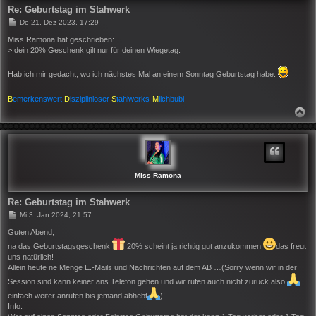
Re: Geburtstag im Stahwerk
B
Do 21. Dez 2023, 17:29
e
i
Miss Ramona hat geschrieben:
t
> dein 20% Geschenk gilt nur für deinen Wiegetag.
r
a
g
Hab ich mir gedacht, wo ich nächstes Mal an einem Sonntag Geburtstag habe.
B
emerkenswert
D
isziplinloser
S
tahlwerks-
M
ilchbubi
N
A
C
H
O
B
E
N
Miss Ramona
Re: Geburtstag im Stahwerk
B
Mi 3. Jan 2024, 21:57
e
i
Guten Abend,
t
na das Geburtstagsgeschenk
20% scheint ja richtig gut anzukommen
das freut
r
uns natürlich!
a
g
Allein heute ne Menge E.-Mails und Nachrichten auf dem AB …(Sorry wenn wir in der
Session sind kann keiner ans Telefon gehen und wir rufen auch nicht zurück also
einfach weiter anrufen bis jemand abhebt
)!
Info: