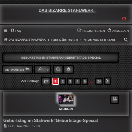
DAS BIZARRE STAHLWERK
SU
FAQ
REGISTRIEREN
ANMELDEN
DAS BIZARRE STAHLWERK
S
FOREN-ÜBERSICHT
NEWS VON DER STAHLWERKFRONT
U
C
GEBURTSTAG IM STAHWERK#GEBURTSTAGS-SPECIAL
H
E
SUCHE
ERWEITERTE SUCHE
ANTWORTEN
…
1
SEITE
1
VON
24
231 Beiträge
2
3
4
5
24
NÄCHSTE
Milchbubi
Geburtstag im Stahwerk#Geburtstags-Special
B
Fr 10. Nov 2023, 17:00
e