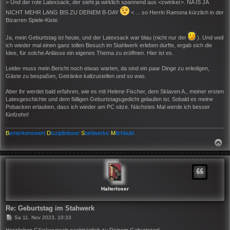
i
> Und der rote Latexsack, der sieht ja wirklich spannend aus <zwinker>. NA IS JA
t
NICHT MEHR LANG BIS ZU DEINEM B-DAY
< ... so Herrin Ramona kürzlich in der
r
Bizarren Spiele-Kiste.
a
g
Ja, mein Geburtstag ist heute, und der Latexsack war blau (nicht nur der
). Und weil
ich wieder mal einen ganz tollen Besuch im Stahlwerk erleben durfte, ergab sich die
Idee, für solche Anlässe ein eigenes Thema zu eröffnen. Hier ist es.
Leider muss mein Bericht noch etwas warten, da sind ein paar Dinge zu erledigen,
Gäste zu bespaßen, Getränke kaltzustellen und so was.
Aber ihr werdet bald erfahren, wie es mit Helene Fischer, dem Sklaven A., meiner ersten
Latexgeschichte und dem fälligen Geburtstagsgedicht gelaufen ist. Sobald es meine
Pobacken erlauben, dass ich wieder am PC sitze. Nächstes Mal werde ich besser
fünfzehn!
B
emerkenswert
D
isziplinloser
S
tahlwerks-
M
ilchbubi
N
A
C
H
O
B
E
N
Halterloser
Re: Geburtstag im Stahwerk
B
Sa 11. Nov 2023, 10:33
e
i
Herzlichen Glückwunsch nachträglich zu Deinem Geburtstag!