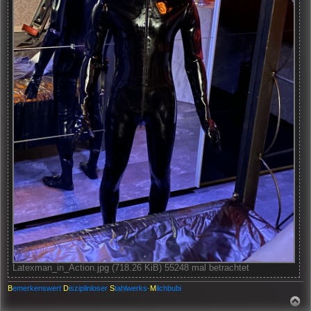
Latexman_in_Action.jpg (718.26 KiB) 55248 mal betrachtet
B
emerkenswert
D
isziplinloser
S
tahlwerks-
M
ilchbubi
N
A