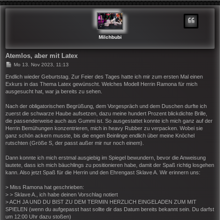
C
H
O
B
E
N
Milchbubi
Atemlos, aber mit Latex
B
Mo 13. Nov 2023, 11:13
e
i
Endlich wieder Geburtstag. Zur Feier des Tages hatte ich mir zum ersten Mal einen
t
Exkurs in das Thema Latex gewünscht. Welches Modell Herrin Ramona für mich
r
ausgesucht hat, war ja bereits zu sehen.
a
g
Nach der obligatorischen Begrüßung, dem Vorgespräch und dem Duschen durfte ich
zuerst die schwarze Haube aufsetzen, dazu meine hundert Prozent blickdichte Brille,
die passenderweise auch aus Gummi ist. So ausgestattet konnte ich mich ganz auf der
Herrin Bemühungen konzentrieren, mich in heavy Rubber zu verpacken. Wobei sie
ganz schön ackern musste, bis die engen Beinlinge endlich über meine Knöchel
rutschten (Größe S, der passt außer mir nur noch einem).
Dann konnte ich mich erstmal ausgiebig im Spiegel bewundern, bevor die Anweisung
lautete, dass ich mich bäuchlings zu positionieren habe, damit der Spaß richtig losgehen
kann. Also jetzt Spaß für die Herrin und den Ehrengast Sklave A. Wir erinnern uns:
> Miss Ramona hat geschrieben:
> > Sklave A., ich habe deinen Vorschlag notiert
> ACH JA UND DU BIST ZU DEM TERMIN HERZLICH EINGELADEN ZUM MIT
SPIELEN (wenn du aufgepasst hast sollte dir das Datum bereits bekannt sein. Du darfst
um 12:00 Uhr dazu stoßen)