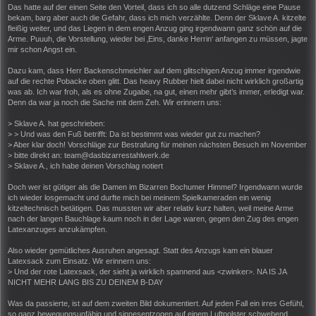
Das hatte auf der einen Seite den Vorteil, dass ich so alle dutzend Schläge eine Pause
bekam, barg aber auch die Gefahr, dass ich mich verzählte. Denn der Sklave A. kitzelte
fleißig weiter, und das Liegen in dem engen Anzug ging irgendwann ganz schön auf die
Arme. Puuuh, die Vorstellung, wieder bei ‚Eins, danke Herrin‘ anfangen zu müssen, jagte
mir schon Angst ein.
Dazu kam, dass Herr Backenschmeichler auf dem glitschigen Anzug immer irgendwie
auf die rechte Pobacke oben glitt. Das heavy Rubber hielt dabei nicht wirklich großartig
was ab. Ich war froh, als es ohne Zugabe, na gut, einen mehr gibt’s immer, erledigt war.
Denn da war ja noch die Sache mit dem Zeh. Wir erinnern uns:
> Sklave A. hat geschrieben:
> > Und was den Fuß betrifft: Da ist bestimmt was wieder gut zu machen?
> Aber klar doch! Vorschläge zur Bestrafung für meinen nächsten Besuch im November
> bitte direkt an: team@dasbizarrestahlwerk.de
> Sklave A., ich habe deinen Vorschlag notiert
Doch wer ist gütiger als die Damen im Bizarren Bochumer Himmel? Irgendwann wurde
ich wieder losgemacht und durfte mich bei meinem Spielkameraden ein wenig
kitzeltechnisch betätigen. Das mussten wir aber relativ kurz halten, weil meine Arme
nach der langen Bauchlage kaum noch in der Lage waren, gegen den Zug des engen
Latexanzuges anzukämpfen.
Also wieder gemütliches Ausruhen angesagt. Statt des Anzugs kam ein blauer
Latexsack zum Einsatz. Wir erinnern uns:
> Und der rote Latexsack, der sieht ja wirklich spannend aus <zwinker>. NA IS JA
NICHT MEHR LANG BIS ZU DEINEM B-DAY
Was da passierte, ist auf dem zweiten Bild dokumentiert. Auf jeden Fall ein irres Gefühl,
so ganz bewegungsunfähig und sinnesentzogen auf einem Luftpolster schwebend