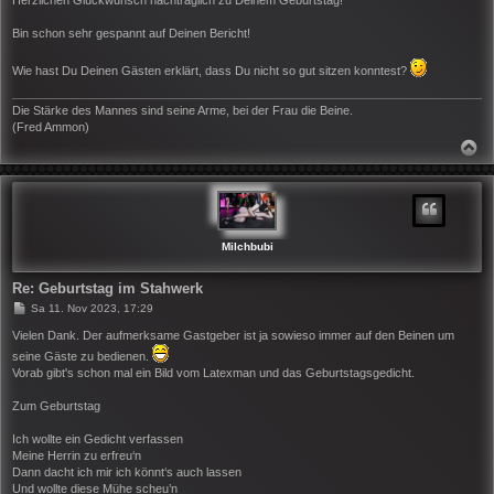
t
r
Bin schon sehr gespannt auf Deinen Bericht!
a
g
Wie hast Du Deinen Gästen erklärt, dass Du nicht so gut sitzen konntest?
Die Stärke des Mannes sind seine Arme, bei der Frau die Beine.
(Fred Ammon)
N
A
C
H
O
B
E
N
Milchbubi
Re: Geburtstag im Stahwerk
B
Sa 11. Nov 2023, 17:29
e
i
Vielen Dank. Der aufmerksame Gastgeber ist ja sowieso immer auf den Beinen um
t
seine Gäste zu bedienen.
r
Vorab gibt's schon mal ein Bild vom Latexman und das Geburtstagsgedicht.
a
g
Zum Geburtstag
Ich wollte ein Gedicht verfassen
Meine Herrin zu erfreu‘n
Dann dacht ich mir ich könnt‘s auch lassen
Und wollte diese Mühe scheu’n