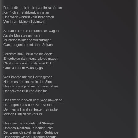
Doch müsste ich mich vor ihr schämen
Käm‘ ich im Stahlwerk ohne an
Das wäre wirklich kein Benehmen
Von ihrem kleinen Bubimann
So dacht‘ ich mir ich könnt‘ es wagen
Als die Muse zu mir kam
Ihr meine Wünsche vorzutragen
Ganz ungeniert und ohne Scham
Vernimm nun Herrin meine Worte
Entscheide dann ganz wie du magst
Ob du mich lässt an diesem Orte
Oder aus dem Hause jagst
Was könnte mir die Herrin geben
Nur eines kommt mir in den Sinn
Dass ich von jetzt an für mein Leben
Der bravste Bub von allen bin
Dass wenn ich von dem Weg abweiche
Die Tugend aus dem Blick verlier
Der Herrin Hand mit festem Streiche
Meinen Hintern rot verzier
Dass sie mich erzieht mit Strenge
Und des Rohrstocks nobler Kraft
Der wenn ich spiel‘ an dem Gehänge
Umgehend wieder Ordnung schafft