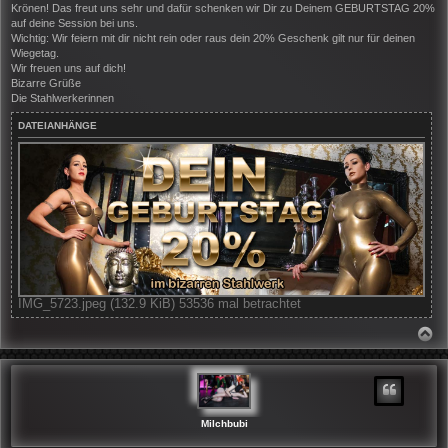
Krönen! Das freut uns sehr und dafür schenken wir Dir zu Deinem GEBURTSTAG 20%
a
g
auf deine Session bei uns.
Wichtig: Wir feiern mit dir nicht rein oder raus dein 20% Geschenk gilt nur für deinen
Wiegetag.
Wir freuen uns auf dich!
Bizarre Grüße
Die Stahlwerkerinnen
DATEIANHÄNGE
IMG_5723.jpeg (132.9 KiB) 53536 mal betrachtet
N
A
C
H
O
B
E
N
Milchbubi