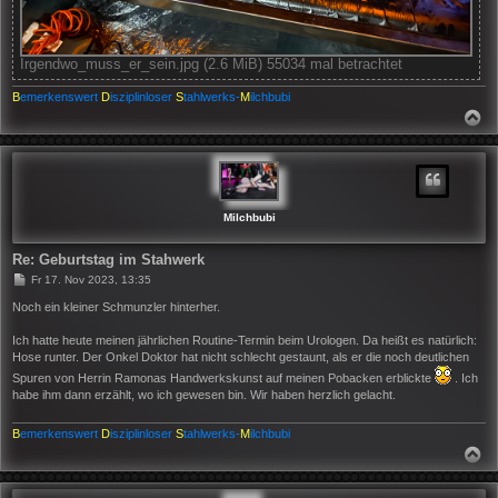
Irgendwo_muss_er_sein.jpg (2.6 MiB) 55034 mal betrachtet
B
emerkenswert
D
isziplinloser
S
tahlwerks-
M
ilchbubi
N
A
C
H
O
B
E
N
Milchbubi
Re: Geburtstag im Stahwerk
B
Fr 17. Nov 2023, 13:35
e
i
Noch ein kleiner Schmunzler hinterher.
t
r
Ich hatte heute meinen jährlichen Routine-Termin beim Urologen. Da heißt es natürlich:
a
Hose runter. Der Onkel Doktor hat nicht schlecht gestaunt, als er die noch deutlichen
g
Spuren von Herrin Ramonas Handwerkskunst auf meinen Pobacken erblickte
. Ich
habe ihm dann erzählt, wo ich gewesen bin. Wir haben herzlich gelacht.
B
emerkenswert
D
isziplinloser
S
tahlwerks-
M
ilchbubi
N
A
C
H