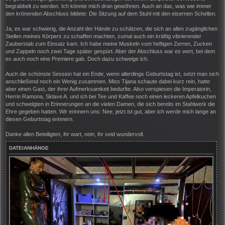
begrabbelt zu werden. Ich könnte mich dran gewöhnen. Auch an das, was wie immer
den krönenden Abschluss bildete: Die Sitzung auf dem Stuhl mit den eisernen Schellen.
Ja, es war schwierig, die Anzahl der Hände zu schätzen, die sich an allen zugänglichen
Stellen meines Körpers zu schaffen machten, zumal auch ein kräftig vibrierender
Zauberstab zum Einsatz kam. Ich habe meine Muskeln vom heftigen Zerren, Zucken
und Zappeln noch zwei Tage später gespürt. Aber der Abschluss war es wert, bei dem
es auch noch eine Premiere gab. Doch dazu schweige ich.
Auch die schönste Session hat ein Ende, wenn allerdings Geburtstag ist, setzt man sich
anschließend noch ein Wenig zusammen. Miss Tijana schaute dabei kurz rein, hatte
aber einen Gast, der ihrer Aufmerksamkeit bedurfte. Also verspiesen die Imperatorin,
Herrin Ramona, Sklave A. und ich bei Tee und Kaffee noch einen leckeren Apfelkuchen
und schwelgten in Erinnerungen an die vielen Damen, die sich bereits im Stahlwerk die
Ehre gegeben hatten. Wir erinnern uns: Nee, jetzt ist gut, aber ich werde mich lange an
diesen Geburtstag erinnern.
Danke allen Beteiligten, ihr wart, nein, ihr seid wundervoll.
DATEIANHÄNGE