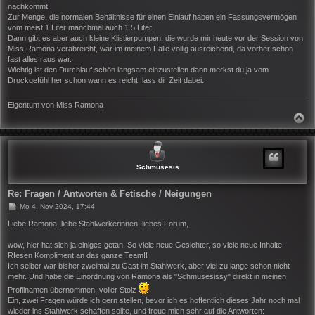
nachkommt.
Zur Menge, die normalen Behältnisse für einen Einlauf haben ein Fassungsvermögen
vom meist 1 Liter manchmal auch 1.5 Liter.
Dann gibt es aber auch kleine Klistierpumpen, die wurde mir heute vor der Session von
Miss Ramona verabreicht, war im meinem Falle völlig ausreichend, da vorher schon
fast alles raus war.
Wichtig ist den Durchlauf schön langsam einzustellen dann merkst du ja vom
Druckgefühl her schon wann es reicht, lass dir Zeit dabei.
Eigentum von Miss Ramona
N
A
C
H
O
B
Schmusesis
E
N
Re: Fragen / Antworten & Fetische / Neigungen
B
Mo 4. Nov 2024, 17:44
e
i
Liebe Ramona, liebe Stahlwerkerinnen, liebes Forum,
t
r
wow, hier hat sich ja einiges getan. So viele neue Gesichter, so viele neue Inhalte -
a
RIesen Kompliment an das ganze Team!!
g
Ich selber war bisher zweimal zu Gast im Stahlwerk, aber viel zu lange schon nicht
mehr. Und habe die Einordnung von Ramona als "Schmusesissy" direkt in meinen
Profilnamen übernommen, voller Stolz
Ein, zwei Fragen würde ich gern stellen, bevor ich es hoffentlich dieses Jahr noch mal
wieder ins Stahlwerk schaffen sollte, und freue mich sehr auf die Antworten: