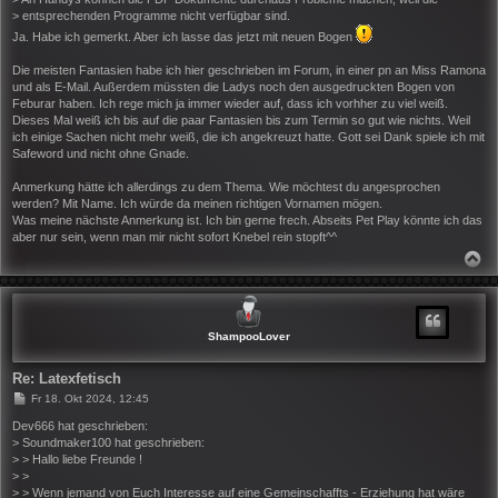
r
> entsprechenden Programme nicht verfügbar sind.
a
g
Ja. Habe ich gemerkt. Aber ich lasse das jetzt mit neuen Bogen
Die meisten Fantasien habe ich hier geschrieben im Forum, in einer pn an Miss Ramona
und als E-Mail. Außerdem müssten die Ladys noch den ausgedruckten Bogen von
Feburar haben. Ich rege mich ja immer wieder auf, dass ich vorhher zu viel weiß.
Dieses Mal weiß ich bis auf die paar Fantasien bis zum Termin so gut wie nichts. Weil
ich einige Sachen nicht mehr weiß, die ich angekreuzt hatte. Gott sei Dank spiele ich mit
Safeword und nicht ohne Gnade.
Anmerkung hätte ich allerdings zu dem Thema. Wie möchtest du angesprochen
werden? Mit Name. Ich würde da meinen richtigen Vornamen mögen.
Was meine nächste Anmerkung ist. Ich bin gerne frech. Abseits Pet Play könnte ich das
aber nur sein, wenn man mir nicht sofort Knebel rein stopft^^
N
A
C
H
O
B
ShampooLover
E
N
Re: Latexfetisch
B
Fr 18. Okt 2024, 12:45
e
i
Dev666 hat geschrieben:
t
> Soundmaker100 hat geschrieben:
r
> > Hallo liebe Freunde !
a
> >
g
> > Wenn jemand von Euch Interesse auf eine Gemeinschaffts - Erziehung hat wäre