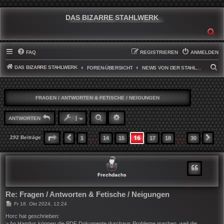
DAS BIZARRE STAHLWERK
SU
FAQ
REGISTRIEREN
ANMELDEN
DAS BIZARRE STAHLWERK
S
FOREN-ÜBERSICHT
NEWS VON DER STAHLWERKFRONT
U
C
FRAGEN / ANTWORTEN & FETISCHE / NEIGUNGEN
H
E
SUCHE
ERWEITERTE SUCHE
ANTWORTEN
…
…
16
SEITE
16
VON
30
292 Beiträge
1
14
15
17
18
30
VORHERIGE
NÄ
Frechdachs
Re: Fragen / Antworten & Fetische / Neigungen
B
Fr 18. Okt 2024, 12:24
e
i
Horc hat geschrieben:
t
> An Handys können die PDF Dokumente durchaus Probleme machen, weil die