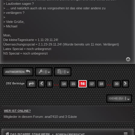
> Laufzeiten sagen ?
> .... und natürlich auch ob es vorgesehen ist das eine oder andere zu
> verlängern ?
>
> Viele Grüße,
> Michael
Moin,
Die kleineTageskarte = 1.11-29.11.24!
Überraschungsspcial = 2.1.23-29.11.24! (Wurde bereits um 11 mon. Verlängert)
Latex Special = noch unbegrenzt
NS Special = noch unbegrenzt
N
A
C
H
ANTWORTEN
O
B
E
…
…
16
SEITE
16
VON
30
292 Beiträge
1
14
15
17
18
30
VORHERIGE
NÄ
N
GEHE ZU
WER IST ONLINE?
Mitglieder in diesem Forum:
anal7410
und 3 Gäste
DAS BIZARRE STAHLWERK
FOREN-ÜBERSICHT