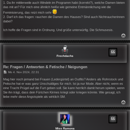
1. Da ihr mittlerweile auch Windeln im Programm habt (korrekt?), welche Damen bieten
das mit an? Für mich eine ähnlich heiße wie gemeine Entmännlichung wie die
Feminisierung, das reizt mich sehr
2. Darf ich das fragen: rauchen die Damen des Hauses? SInd auch Nichtraucherinnen
dabei?
Ich hoffe die Fragen sind in Ordnung. Und grüße unterwürfig. Die Schmusesis.
N
A
C
H
O
B
Frechdachs
E
N
Re: Fragen / Antworten & Fetische / Neigungen
B
Mo 4. Nov 2024, 22:31
e
i
Mag hier noch jemand bei Frauen (Ledergürtel) an Outfits? Anders als Rohrstock und
t
Peitsche hat er was ganz Unschuldiges für mich. Ist ja nur Mode. Aber nicht, wenn es
r
eine Tracht Prügel auf die Furt geben soll. Sie kann herrlich damit herum spielen, wenn
a
Sie ihn trägt, dass dein Fürtchen Kirmes kriegt oder kriegen könnte. Wie gesagt, ich
g
liebe mehr diese Angstspiele als wirklich SM.
N
A
C
H
O
B
E
N
Miss Ramona