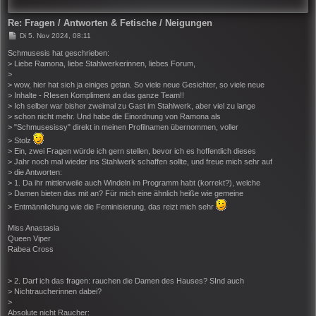
Re: Fragen / Antworten & Fetische / Neigungen
B
Di 5. Nov 2024, 08:11
e
i
Schmusesis hat geschrieben:
t
> Liebe Ramona, liebe Stahlwerkerinnen, liebes Forum,
r
>
a
> wow, hier hat sich ja einiges getan. So viele neue Gesichter, so viele neue
g
> Inhalte - RIesen Kompliment an das ganze Team!!
> Ich selber war bisher zweimal zu Gast im Stahlwerk, aber viel zu lange
> schon nicht mehr. Und habe die Einordnung von Ramona als
> "Schmusesissy" direkt in meinen Profilnamen übernommen, voller
> Stolz
> Ein, zwei Fragen würde ich gern stellen, bevor ich es hoffentlich dieses
> Jahr noch mal wieder ins Stahlwerk schaffen sollte, und freue mich sehr auf
> die Antworten:
> 1. Da ihr mittlerweile auch Windeln im Programm habt (korrekt?), welche
> Damen bieten das mit an? Für mich eine ähnlich heiße wie gemeine
> Entmännlichung wie die Feminisierung, das reizt mich sehr
Miss Anastasia
Queen Viper
Rabea Cross
> 2. Darf ich das fragen: rauchen die Damen des Hauses? SInd auch
> Nichtraucherinnen dabei?
>
Absolute nicht Raucher: