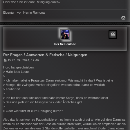
Oder wie führt ihr eure Reinigung durch?
Eigentum von Herrin Ramona
N
A
C
H
O
B
E
N
Der Seelenlose
Re: Fragen / Antworten & Fetische / Neigungen
B
Di 22. Okt 2024, 17:46
e
i
Horc hat geschrieben:
t
> Hallo liebe Leute,
r
>
a
> ich habe mal eine Frage zur Darmreinigung. Wie macht ihr das? Was ist eine
g
> Menge, die zwingend vorher eingeführt werden sollte, damit es wirklich
> sauber ist.
>
> Ich bin dort echt unsicher und habe immer Sorge, dass es während einer
> Session plötzlich ein Missgeschick oder Ähnliches gibt.
>
> Oder wie führt ihr eure Reinigung durch?
Also das ist schwer zu Pauschalisieren, es kommt auch drauf an wie voll dein Darm ist,
wenn du es zuhause vor der Session durchführen willst, würde ich dir empfehlen dir ein
Zeitfenster von mindestens 2 Stunden offenzuhalten, weil machmal 2 oder 3 mal etwas