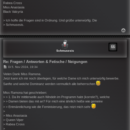
Rabea Cross
Miss Anastasia
Black Valcyria
> Ich hoffe die Fragen sind in Ordnung. Und grüße unterwürfig. Die
> Schmusesis.
N
A
C
H
O
B
Schmusesis
E
N
Re: Fragen / Antworten & Fetische / Neigungen
B
Di 5. Nov 2024, 19:34
e
i
Vielen Dank Miss Ramona.
t
Jetzt kann ich mir noch überlegen, für welche Dame ich mich unterwürfig bewerbe.
r
Sanfte und weiche Dominanz werden vermutlich alle beherrschen
a
g
Miss Ramona hat geschrieben:
> > 1. Da ihr mittlerweile auch Windeln im Programm habt (korrekt?), welche
> > Damen bieten das mit an? Für mich eine ähnlich heiße wie gemeine
> > Entmännlichung wie die Feminisierung, das reizt mich sehr
>
> Miss Anastasia
> Queen Viper
> Rabea Cross
>