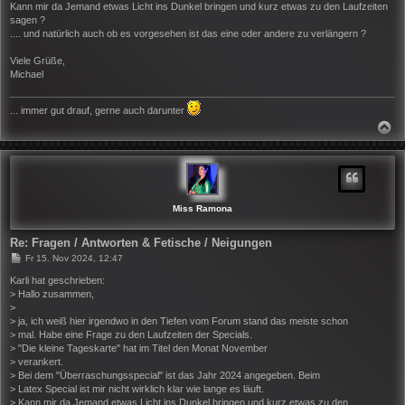
Kann mir da Jemand etwas Licht ins Dunkel bringen und kurz etwas zu den Laufzeiten
sagen ?
.... und natürlich auch ob es vorgesehen ist das eine oder andere zu verlängern ?
Viele Grüße,
Michael
... immer gut drauf, gerne auch darunter
N
A
C
H
O
B
E
N
Miss Ramona
Re: Fragen / Antworten & Fetische / Neigungen
B
Fr 15. Nov 2024, 12:47
e
i
Karli hat geschrieben:
t
> Hallo zusammen,
r
>
a
> ja, ich weiß hier irgendwo in den Tiefen vom Forum stand das meiste schon
g
> mal. Habe eine Frage zu den Laufzeiten der Specials.
> "Die kleine Tageskarte" hat im Titel den Monat November
> verankert.
> Bei dem "Überraschungsspecial" ist das Jahr 2024 angegeben. Beim
> Latex Special ist mir nicht wirklich klar wie lange es läuft.
> Kann mir da Jemand etwas Licht ins Dunkel bringen und kurz etwas zu den