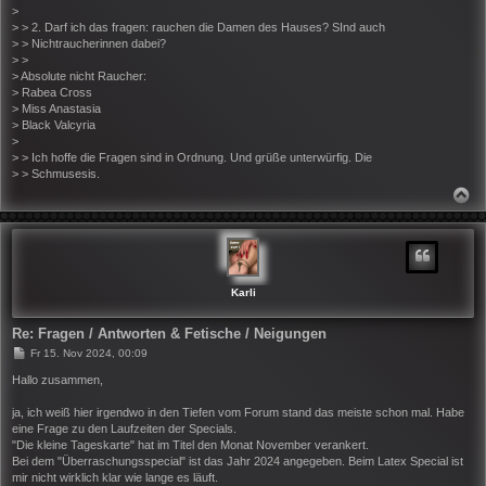
>
> > 2. Darf ich das fragen: rauchen die Damen des Hauses? SInd auch
> > Nichtraucherinnen dabei?
> >
> Absolute nicht Raucher:
> Rabea Cross
> Miss Anastasia
> Black Valcyria
>
> > Ich hoffe die Fragen sind in Ordnung. Und grüße unterwürfig. Die
> > Schmusesis.
N
A
C
H
O
B
E
N
Karli
Re: Fragen / Antworten & Fetische / Neigungen
B
Fr 15. Nov 2024, 00:09
e
i
Hallo zusammen,
t
r
ja, ich weiß hier irgendwo in den Tiefen vom Forum stand das meiste schon mal. Habe
a
eine Frage zu den Laufzeiten der Specials.
g
"Die kleine Tageskarte" hat im Titel den Monat November verankert.
Bei dem "Überraschungsspecial" ist das Jahr 2024 angegeben. Beim Latex Special ist
mir nicht wirklich klar wie lange es läuft.