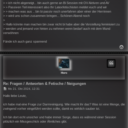
> > ich nicht abgeneigt... bin auch gerne an Bi Session mit OV Aktiven und AV
> > Passiven Teil interessiert also Ihr Latexfetischisten meldet euch und wir
> > machen was aus .. bin bi passiv noch unerfahren aber einer der Herrinnen
> > wird uns schon zusammen bringen... Schönen Abend noch
>
> Hallo könnte man machen bin zwar nicht bi habe aber die Vorstellung feminisiert zu
> werden und jemand von hinten zu nehmen wenn bedarf auch mit dem Mund
verwöhnen
Fände ich auch ganz spannend
N
A
C
H
O
B
E
N
Horc
Re: Fragen / Antworten & Fetische / Neigungen
B
Mo 21. Okt 2024, 12:31
e
i
Hallo liebe Leute,
t
r
ich habe mal eine Frage zur Darmreinigung. Wie macht ihr das? Was ist eine Menge, die
a
zwingend vorher eingeführt werden sollte, damit es wirklich sauber ist.
g
Ich bin dort echt unsicher und habe immer Sorge, dass es während einer Session
plötzlich ein Missgeschick oder Ähnliches gibt.