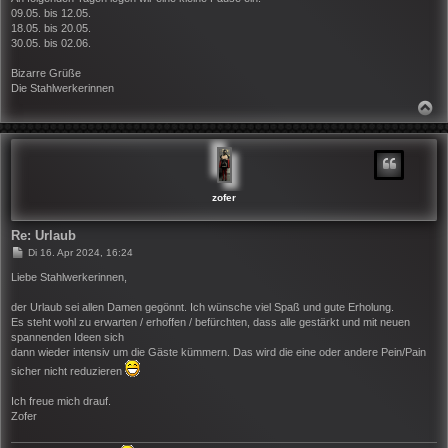
t
09.05. bis 12.05.
r
18.05. bis 20.05.
a
30.05. bis 02.06.
g
Bizarre Grüße
Die Stahlwerkerinnen
N
A
C
H
O
B
E
N
zofer
Re: Urlaub
B
Di 16. Apr 2024, 16:24
e
i
Liebe Stahlwerkerinnen,
t
r
der Urlaub sei allen Damen gegönnt. Ich wünsche viel Spaß und gute Erholung.
a
Es steht wohl zu erwarten / erhoffen / befürchten, dass alle gestärkt und mit neuen
g
spannenden Ideen sich
dann wieder intensiv um die Gäste kümmern. Das wird die eine oder andere Pein/Pain
sicher nicht reduzieren
Ich freue mich drauf.
Zofer