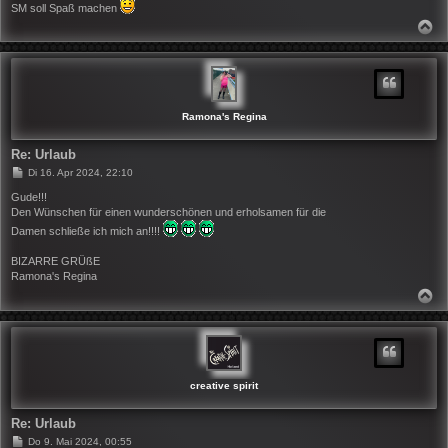
SM soll Spaß machen
N
A
C
H
O
B
E
N
Ramona's Regina
Re: Urlaub
B
Di 16. Apr 2024, 22:10
e
i
Gude!!!
t
Den Wünschen für einen wunderschönen und erholsamen für die
r
Damen schließe ich mich an!!!!
a
g
BIZARRE GRÜßE
Ramona's Regina
N
A
C
H
O
B
E
N
creative spirit
Re: Urlaub
B
Do 9. Mai 2024, 00:55