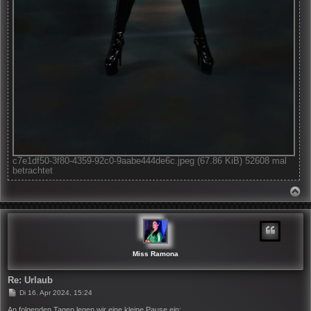
c7e1df50-3f80-4359-92c0-9aabe444de6c.jpeg (67.86 KiB) 52608 mal
betrachtet
N
A
C
H
O
B
E
N
Miss Ramona
Re: Urlaub
B
Di 16. Apr 2024, 15:24
e
i
An folgenden Tagen legen wir eine kleine Pause ein: