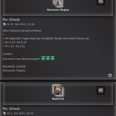
B
E
N
Ramona's Regina
Re: Urlaub
B
Di 28. Mai 2024, 23:36
e
i
Miss Ramona hat geschrieben:
t
>
r
> An folgenden Tagen legt das komplette Studio eine kleine Pause ein.
a
> Do.3.10.-So.6.10.
g
> Fr.1.11.-So.3.11.
Gude!!!
Dat nennt man Brückentage!!!
BIZARRE GRÜßE
Ramona's Regina
N
A
C
H
O
B
E
N
Rolli2704
Re: Urlaub
B
Mi 2. Okt 2024, 09:49