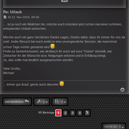
N
Karli
Re: Urlaub
B
Di 12. Nov 2024, 09:49
e
i
.... ist ja noch ein Weilchen hin, möchte euch trotzdem jetzt schon mal einen schönen,
t
entspannten Urlaub wünschen.
r
a
Möchte auch ein ganz herzliches Danke sagen, Danke dafür, dass ihr immer für uns da
g
seid. Jeder Besuch bei euch endet in eine unvergessliche Session, die manchmal
schon Tage vorher gestartet wird
.
Finde es bemerkenswert, wie akribisch ihr euch auf eure "Gäste" einstellt, wie
Zielsicher ihr die Wünsche bzw. Neigungen erkennt und in Erfüllung bringt.
Ja, das sollte mal deutlich ausgesprochen werden.
Viele Grüße,
Michael
... immer gut drauf, gerne auch darunter
N
A
C
H
ANTWORTEN
O
B
E
1
35 Beiträge
2
3
4
NÄCHSTE
N
GEHE ZU