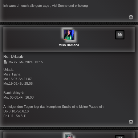
e
i
ich wunsch euch alle gute tage , viel Sonne und erholung
t
r
a
N
g
A
C
H
O
B
E
N
Miss Ramona
Re: Urlaub
B
Mo 27. Mai 2024, 13:15
e
i
Urlaub:
t
Miss Tijana:
r
Mo.15.07-So.21.07.
a
Mo.19.08.-So.25.08.
g
Black Valcyria:
Mo. 05.08.-Fr. 16.08
An folgenden Tagen legt das komplette Studio eine kleine Pause ein.
Do.3.10.-So.6.10.
Fr.1.11.-So.3.11.
N
A
C
H
O