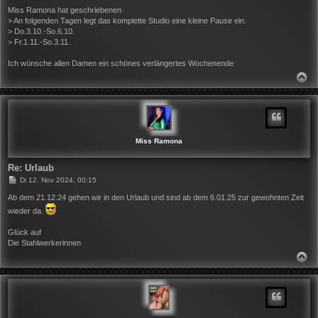
e
i
Miss Ramona hat geschriebenen
t
> An folgenden Tagen legt das komplette Studio eine kleine Pause ein.
r
> Do.3.10.-So.6.10.
a
> Fr.1.11.-So.3.11.
g
Ich wünsche allen Damen ein schönes verlängertes Wochenende
N
A
C
H
O
B
E
N
Miss Ramona
Re: Urlaub
B
Di 12. Nov 2024, 00:15
e
i
Ab dem 21.12.24 gehen wir in den Urlaub und sind ab dem 6.01.25 zur gewohnten Zeit
t
wieder da.
r
a
g
Glück auf
Die Stahlwerkerinnen
N
A
C
H
O
B
E