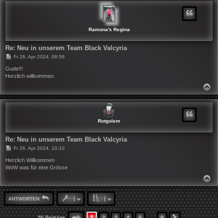
H
O
B
E
N
Ramona's Regina
Re: Neu in unserem Team Black Valcyria
B
Fr 26. Apr 2024, 08:56
e
i
Gude!!!
t
Herzlich willkommen.
r
a
N
g
A
C
H
O
B
Rotgolem
E
N
Re: Neu in unserem Team Black Valcyria
B
Fr 26. Apr 2024, 10:10
e
i
Herzlich Willkommen
t
WoW was für eine Grösse
r
a
N
g
A
C
H
ANTWORTEN
O
B
E
…
1
SEITE
1
VON
9
90 Beiträge
2
3
4
5
9
NÄCHSTE