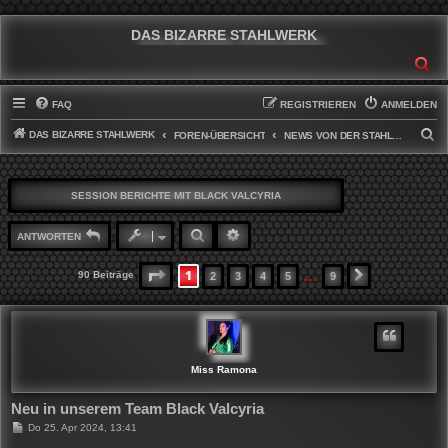
DAS BIZARRE STAHLWERK
SU
FAQ
REGISTRIEREN
ANMELDEN
DAS BIZARRE STAHLWERK
S
FOREN-ÜBERSICHT
NEWS VON DER STAHLWERKFRONT
U
C
SESSION BERICHTE MIT BLACK VALCYRIA
H
E
SUCHE
ERWEITERTE SUCHE
ANTWORTEN
…
1
SEITE
1
VON
9
90 Beiträge
2
3
4
5
9
NÄCHSTE
Miss Ramona
Neu in unserem Team Black Valcyria
B
Do 25. Apr 2024, 13:41
e