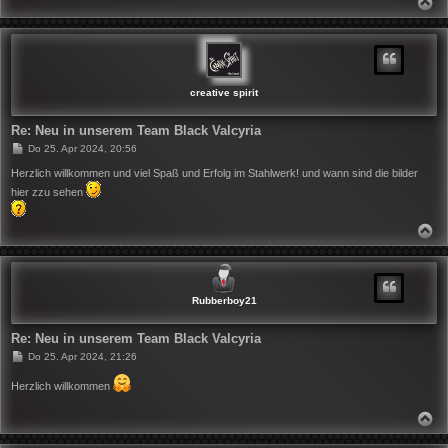
g
A
C
H
O
B
E
N
creative spirit
Re: Neu in unserem Team Black Valcyria
B
Do 25. Apr 2024, 20:56
e
i
Herzlich willkommen und viel Spaß und Erfolg im Stahlwerk! und wann sind die bilder
t
hier zzu sehen
r
a
g
N
A
C
H
O
B
Rubberboy21
E
N
Re: Neu in unserem Team Black Valcyria
B
Do 25. Apr 2024, 21:26
e
i
Herzlich willkommen
t
r
a
N
g
A
C