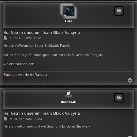
C
H
O
B
E
N
Horc
Re: Neu in unserem Team Black Valcyria
B
Do 25. Apr 2024, 17:51
e
i
Herzlich Willkommen in der Stahlwerk Familie,
t
r
bei der Körpergröße benötigen bestimmt viele Sklaven ein Fernglas!!!
a
g
Auf eine schöne Zeit!
Eigentum von Herrin Ramona
N
A
C
H
O
B
hannes28
E
N
Re: Neu in unserem Team Black Valcyria
B
Do 25. Apr 2024, 20:23
e
i
Herzlich willkommen und viel Spaß und Erfolg im Stahlwerk!
t
r
a
N