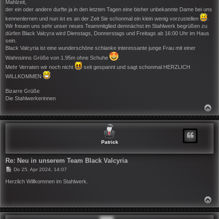
i
Mahlzeit,
t
der ein oder andere durfte ja in den letzten Tagen eine bisher unbekannte Dame bei uns
r
kennenlernen und nun ist es an der Zeit Sie schonmal ein klein wenig vorzustellen
.
a
g
Wir freuen uns sehr unser neues Teammitglied demnächst im Stahlwerk begrüßen zu
dürfen Black Valcyra wird Dienstags, Donnerstags und Freitags ab 16:00 Uhr im Haus
sein.
Black Valcyria ist eine wunderschöne schlanke interessante junge Frau mit einer
Wahnsinns Größe von 1.95m ohne Schuhe
.
Mehr Verraten wir noch nicht
seit gespannt und sagt schonmal HERZLICH
WILLKOMMEN
Bizarre Grüße
Die Stahlwerkerinnen
N
A
C
H
O
B
Patrick
E
N
Re: Neu in unserem Team Black Valcyria
B
Do 25. Apr 2024, 14:07
e
i
Herzlich Willkommen im Stahlwerk.
t
r
a
N
g
A
C
H