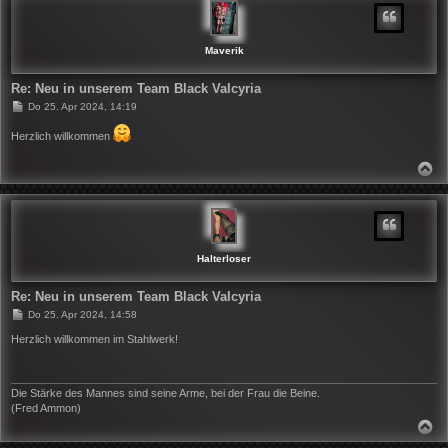
O
B
E
N
Maverik
Re: Neu in unserem Team Black Valcyria
B
Do 25. Apr 2024, 14:19
e
i
Herzlich willkommen
t
r
a
N
g
A
C
H
O
B
E
N
Halterloser
Re: Neu in unserem Team Black Valcyria
B
Do 25. Apr 2024, 14:58
e
i
Herzlich willkommen im Stahlwerk!
t
r
a
g
Die Stärke des Mannes sind seine Arme, bei der Frau die Beine.
(Fred Ammon)
N
A