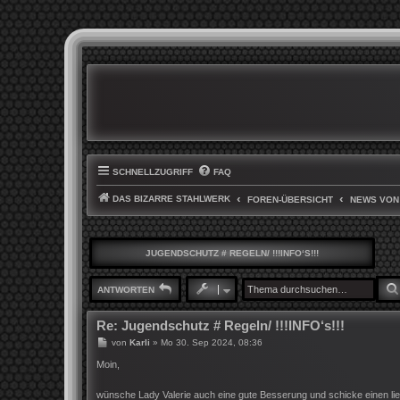
SCHNELLZUGRIFF
FAQ
DAS BIZARRE STAHLWERK
FOREN-ÜBERSICHT
NEWS VON
JUGENDSCHUTZ # REGELN/ !!!INFO‘S!!!
ANTWORTEN
Re: Jugendschutz # Regeln/ !!!INFO‘s!!!
B
von
Karli
»
Mo 30. Sep 2024, 08:36
e
i
Moin,
t
r
wünsche Lady Valerie auch eine gute Besserung und schicke einen li
a