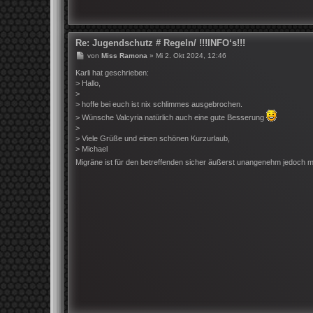
Re: Jugendschutz # Regeln/ !!!INFO‘s!!!
B
von
Miss Ramona
»
Mi 2. Okt 2024, 12:46
e
i
Karli hat geschrieben:
t
> Hallo,
r
>
a
> hoffe bei euch ist nix schlimmes ausgebrochen.
g
> Wünsche Valcyria natürlich auch eine gute Besserung
>
> Viele Grüße und einen schönen Kurzurlaub,
> Michael
Migräne ist für den betreffenden sicher äußerst unangenehm jedoch