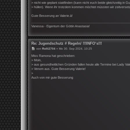
> nicht wie geplant stattfinden (kann nicht euch beide gleichzeitig in 
> hüllen). Wenn ihr trotzdem kommen möchtet müssten wir zeitversetzt
Gute Besserung an Valerie.ä!
Vanessa - Eigentum der Göttin Anastasia!
Re: Jugendschutz # Regeln/ !!!INFO‘s!!!
B
von
Rolli2704
»
Mo 30. Sep 2024, 10:25
e
i
Miss Ramona hat geschrieben:
t
> Moin,
r
> aus gesundheitlichen Gründen fallen heute alle Termine bei Lady Val
a
> Venom aus. Gute Besserung Valerie!
g
>
Auch von mir gute Besserung