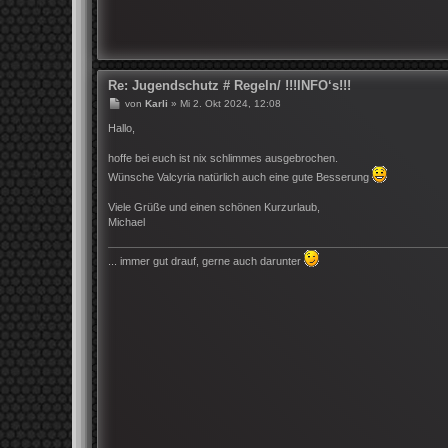
Re: Jugendschutz # Regeln/ !!!INFO‘s!!!
B
von
Karli
»
Mi 2. Okt 2024, 12:08
e
i
Hallo,
t
r
hoffe bei euch ist nix schlimmes ausgebrochen.
a
g
Wünsche Valcyria natürlich auch eine gute Besserung
Viele Grüße und einen schönen Kurzurlaub,
Michael
... immer gut drauf, gerne auch darunter