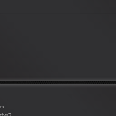
erie
eelbone78