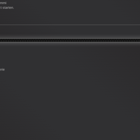
Gummi
 starten.
erie