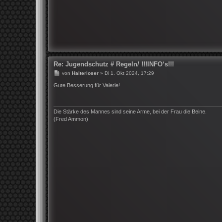
Re: Jugendschutz # Regeln/ !!!INFO‘s!!!
B
von
Halterloser
»
Di 1. Okt 2024, 17:29
e
i
Gute Besserung für Valerie!
t
r
a
g
Die Stärke des Mannes sind seine Arme, bei der Frau die Beine.
(Fred Ammon)