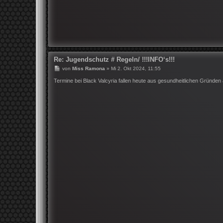
Re: Jugendschutz # Regeln/ !!!INFO‘s!!!
B
von
Miss Ramona
»
Mi 2. Okt 2024, 11:55
e
i
Termine bei Black Valcyria fallen heute aus gesundheitlichen Gründen
t
r
a
g