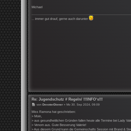
g
Michael
... immer gut drauf, gerne auch darunter
Re: Jugendschutz # Regeln/ !!!INFO‘s!!!
B
von
DevoterDiener
»
Mo 30. Sep 2024, 09:09
e
i
Miss Ramona hat geschrieben:
t
> Moin,
r
> aus gesundheitlichen Gründen fallen heute alle Termine bei Lady Val
a
> Venom aus. Gute Besserung Valerie!
g
> Aus diesem Grund kann die Gemeinschafts Session mit Brand & St