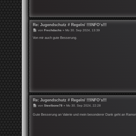
Re: Jugendschutz # Regeln/ !!!INFO‘s!!!
B
von
Frechdachs
»
Mo 30. Sep 2024, 13:39
e
i
Von mir auch gute Besserung.
t
r
a
g
Re: Jugendschutz # Regeln/ !!!INFO‘s!!!
B
von
Steelbone78
»
Mo 30. Sep 2024, 22:28
e
i
Gute Besserung an Valerie und mein besonderer Dank geht an Ramon
t
r
a
g