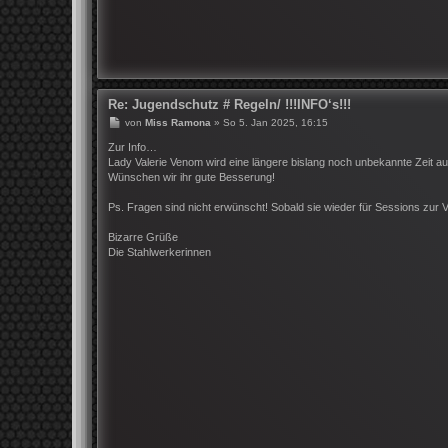
Re: Jugendschutz # Regeln/ !!!INFO‘s!!!
B
von
Miss Ramona
»
So 5. Jan 2025, 16:15
e
i
Zur Info…
t
Lady Valerie Venom wird eine längere bislang noch unbekannte Zeit aus
r
Wünschen wir ihr gute Besserung!
a
g
Ps. Fragen sind nicht erwünscht! Sobald sie wieder für Sessions zur 
Bizarre Grüße
Die Stahlwerkerinnen