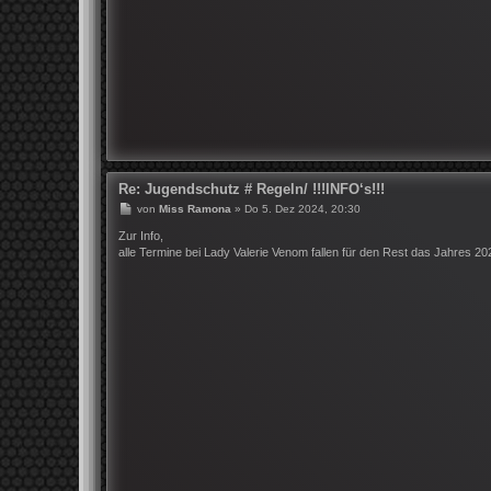
Re: Jugendschutz # Regeln/ !!!INFO‘s!!!
B
von
Miss Ramona
»
Do 5. Dez 2024, 20:30
e
i
Zur Info,
t
alle Termine bei Lady Valerie Venom fallen für den Rest das Jahres 20
r
a
g