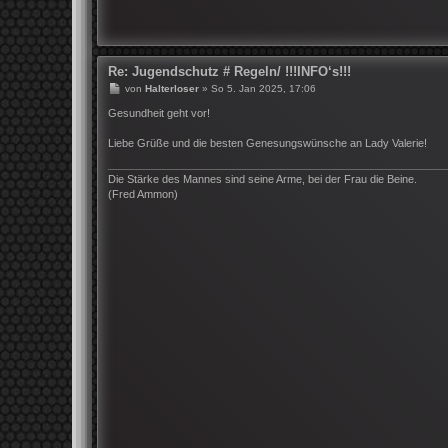
Re: Jugendschutz # Regeln/ !!!INFO‘s!!!
B
von
Halterloser
»
So 5. Jan 2025, 17:06
e
i
Gesundheit geht vor!
t
r
Liebe Grüße und die besten Genesungswünsche an Lady Valerie!
a
g
Die Stärke des Mannes sind seine Arme, bei der Frau die Beine.
(Fred Ammon)