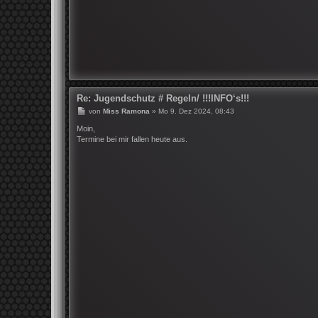
Re: Jugendschutz # Regeln/ !!!INFO‘s!!!
B
von
Miss Ramona
»
Mo 9. Dez 2024, 08:43
e
i
Moin,
t
Termine bei mir fallen heute aus.
r
a
g