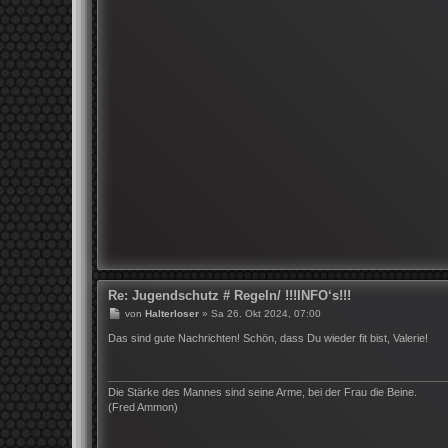
g
Re: Jugendschutz # Regeln/ !!!INFO‘s!!!
B
von
Halterloser
»
Sa 26. Okt 2024, 07:00
e
i
Das sind gute Nachrichten! Schön, dass Du wieder fit bist, Valerie!
t
r
a
g
Die Stärke des Mannes sind seine Arme, bei der Frau die Beine.
(Fred Ammon)