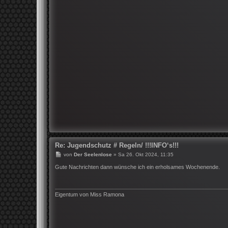
Re: Jugendschutz # Regeln/ !!!INFO‘s!!!
B
von
Der Seelenlose
»
Sa 26. Okt 2024, 11:35
e
i
Gute Nachrichten dann wünsche ich ein erholsames Wochenende.
t
r
a
g
Eigentum von Miss Ramona