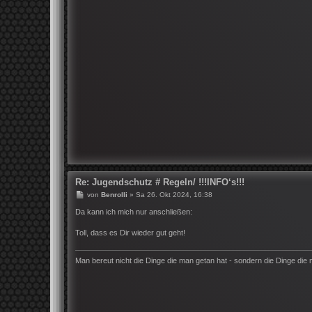
Re: Jugendschutz # Regeln/ !!!INFO‘s!!!
B
von
Benrolli
»
Sa 26. Okt 2024, 16:38
e
i
Da kann ich mich nur anschließen:
t
r
Toll, dass es Dir wieder gut geht!
a
g
Man bereut nicht die Dinge die man getan hat - sondern die Dinge die 