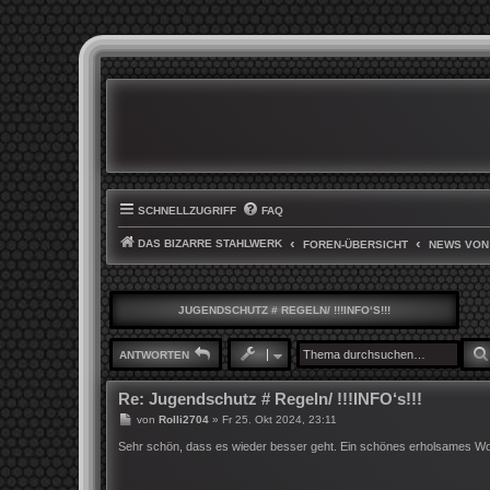
SCHNELLZUGRIFF
FAQ
DAS BIZARRE STAHLWERK
FOREN-ÜBERSICHT
NEWS VON
JUGENDSCHUTZ # REGELN/ !!!INFO‘S!!!
ANTWORTEN
Re: Jugendschutz # Regeln/ !!!INFO‘s!!!
B
von
Rolli2704
»
Fr 25. Okt 2024, 23:11
e
i
Sehr schön, dass es wieder besser geht. Ein schönes erholsames W
t
r
a