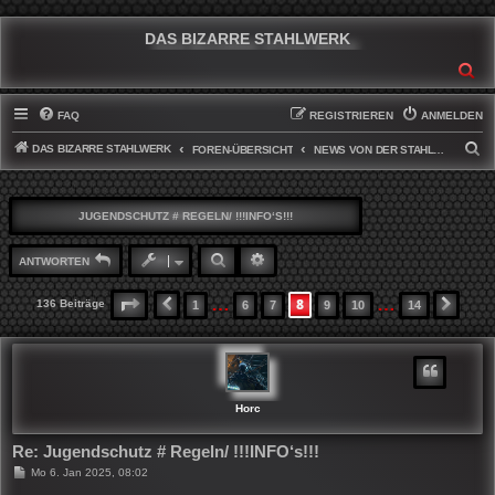
DAS BIZARRE STAHLWERK
SU
FAQ
REGISTRIEREN
ANMELDEN
DAS BIZARRE STAHLWERK
S
FOREN-ÜBERSICHT
NEWS VON DER STAHLWERKFRONT
U
C
JUGENDSCHUTZ # REGELN/ !!!INFO‘S!!!
H
E
SUCHE
ERWEITERTE SUCHE
ANTWORTEN
…
…
8
SEITE
8
VON
14
136 Beiträge
1
6
7
9
10
14
VORHERIGE
NÄCH
Horc
Re: Jugendschutz # Regeln/ !!!INFO‘s!!!
B
Mo 6. Jan 2025, 08:02
e