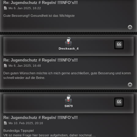
Re: Jugendschutz # Regeln/ !!!INFO‘s!!!
B
Mo 6. Jan 2025, 16:22
e
i
Gute Besserung!! Gesundheit ist das Wichtigste
t
r
a
N
g
A
C
H
O
B
Drecksack_4
E
N
Re: Jugendschutz # Regeln/ !!!INFO‘s!!!
B
Mo 6. Jan 2025, 16:48
e
i
Den guten Wünschen möchte ich mich gerne anschließen, gute Besserung und komm
t
schnell wieder auf die Beine.
r
a
N
g
A
C
H
O
B
SM79
E
N
Re: Jugendschutz # Regeln/ !!!INFO‘s!!!
B
Mo 10. Feb 2025, 20:16
e
i
Bundesliga Tippspiel
t
Vllt ist meine Frage hier besser aufgehoben, daher nochmal….