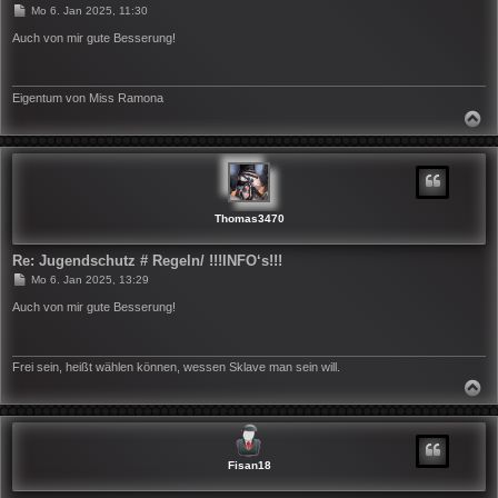
B
Mo 6. Jan 2025, 11:30
e
i
Auch von mir gute Besserung!
t
r
a
g
Eigentum von Miss Ramona
N
A
C
H
O
B
E
N
Thomas3470
Re: Jugendschutz # Regeln/ !!!INFO‘s!!!
B
Mo 6. Jan 2025, 13:29
e
i
Auch von mir gute Besserung!
t
r
a
g
Frei sein, heißt wählen können, wessen Sklave man sein will.
N
A
C
H
O
B
Fisan18
E
N