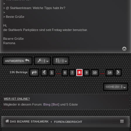
>
> @ Stahlwerkteam: Welche Tipps habt ihr?
>
> Beste Grüße
Hi,
die Stahlwerk Parkplätze sind seit Freitag wieder benutzbar.
Bizarre Grüße
Ramona
N
A
C
H
ANTWORTEN
O
B
E
…
…
8
SEITE
8
VON
14
136 Beiträge
1
6
7
9
10
14
VORHERIGE
NÄCH
N
GEHE ZU
WER IST ONLINE?
Mitglieder in diesem Forum:
Bing [Bot]
und 5 Gäste
DAS BIZARRE STAHLWERK
FOREN-ÜBERSICHT