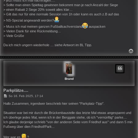
> jetzt muss ich mal nachfragen….
> Sollte man einen Spieltag gewinnen bekommt man je nach Anzahl der Siege
> einen Rabatt 2 Siege 20% soweit alles klar…
> Gilt das nur für eine normale Session von 1h oder kann es auch z.B auf das
> NS-Spezial angewandt werden?
> Muss ich mal meinen ganzen Fußballsachverstand
auspacken
> Vielen Dank für eine Rückmeldung…
> Viele Grüße
Da ich mich ungern wiederhole … siehe Antwort im BL Tipp.
N
A
C
H
O
B
E
N
Brand
Parkplätze....
B
So 16. Feb 2025, 17:14
e
i
Hallo Zusammen, irgendwer beschrieb hier seinen "Parkplatz-Tipp".
t
r
Situation war bei mir durch die Brückenbaustelle das letzte Mal etwas angespannt und
a
ich überlege jedes Mal, wenn ich in der Berggate stehe, ob ich "vernünftig" parke....
g
Ich glaube derjenige schrieb "von der anderen Seite vom Friedhof aus" und dann 5 min
Fußweg über dien Friedhof/Park...
Wer war es
?