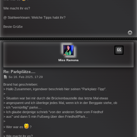
Wie macht ihr es?
@ Stahlwerkteam: Welche Tipps habt ihr?
Beste Grüße
N
A
C
H
O
B
E
N
Miss Ramona
Re: Parkplätze....
B
So 16. Feb 2025, 17:29
e
i
Brand hat geschrieben:
t
> Hallo Zusammen, irgendwer beschrieb hier seinen "Parkplatz-Tipp".
r
>
a
> Situation war bei mir durch die Brückenbaustelle das letzte Mal etwas
g
> angespannt und ich überlege jedes Mal, wenn ich in der Berggate stehe, ob
> ich "vernünftig" parke....
> Ich glaube derjenige schrieb "von der anderen Seite vom Friedhof
> aus" und dann 5 min Fußweg über dien Friedhof/Park...
>
> Wer war es
?
>
> Wie macht ihr es?