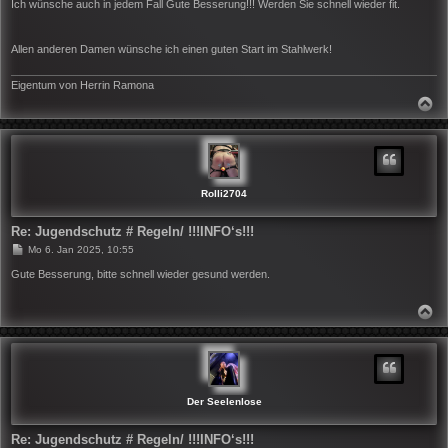
i
Ich wünsche auch in jedem Fall Gute Besserung!!! Werden Sie schnell wieder fit.
t
r
a
Allen anderen Damen wünsche ich einen guten Start im Stahlwerk!
g
Eigentum von Herrin Ramona
N
A
C
H
O
B
E
N
Rolli2704
Re: Jugendschutz # Regeln/ !!!INFO‘s!!!
B
Mo 6. Jan 2025, 10:55
e
i
Gute Besserung, bitte schnell wieder gesund werden.
t
r
a
N
g
A
C
H
O
B
E
N
Der Seelenlose
Re: Jugendschutz # Regeln/ !!!INFO‘s!!!