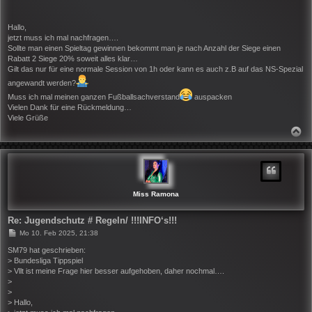
r
a
g
Hallo,
jetzt muss ich mal nachfragen….
Sollte man einen Spieltag gewinnen bekommt man je nach Anzahl der Siege einen
Rabatt 2 Siege 20% soweit alles klar…
Gilt das nur für eine normale Session von 1h oder kann es auch z.B auf das NS-Spezial
angewandt werden?
Muss ich mal meinen ganzen Fußballsachverstand
auspacken
Vielen Dank für eine Rückmeldung…
Viele Grüße
N
A
C
H
O
B
E
N
Miss Ramona
Re: Jugendschutz # Regeln/ !!!INFO‘s!!!
B
Mo 10. Feb 2025, 21:38
e
i
SM79 hat geschrieben:
t
> Bundesliga Tippspiel
r
> Vllt ist meine Frage hier besser aufgehoben, daher nochmal….
a
>
g
>
> Hallo,