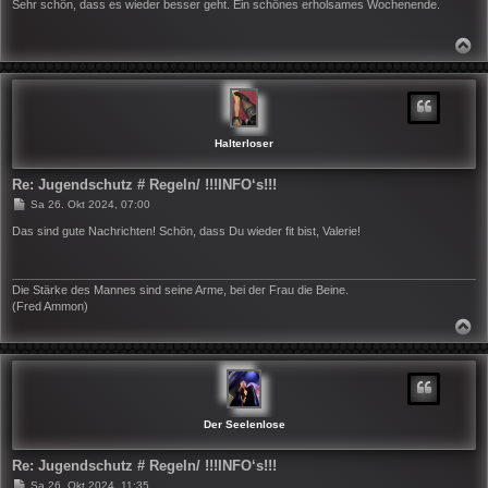
i
Sehr schön, dass es wieder besser geht. Ein schönes erholsames Wochenende.
t
r
a
N
g
A
C
H
O
B
E
N
Halterloser
Re: Jugendschutz # Regeln/ !!!INFO‘s!!!
B
Sa 26. Okt 2024, 07:00
e
i
Das sind gute Nachrichten! Schön, dass Du wieder fit bist, Valerie!
t
r
a
g
Die Stärke des Mannes sind seine Arme, bei der Frau die Beine.
(Fred Ammon)
N
A
C
H
O
B
E
N
Der Seelenlose
Re: Jugendschutz # Regeln/ !!!INFO‘s!!!
B
Sa 26. Okt 2024, 11:35