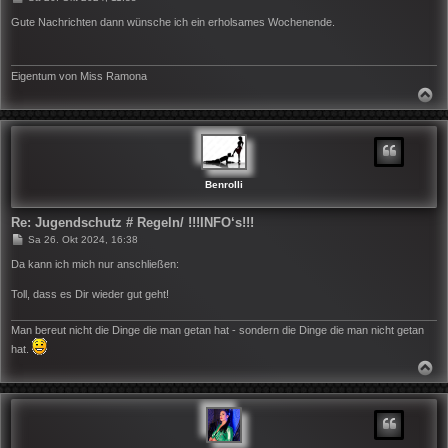
e
i
Gute Nachrichten dann wünsche ich ein erholsames Wochenende.
t
r
a
g
Eigentum von Miss Ramona
N
A
C
H
O
B
E
N
Benrolli
Re: Jugendschutz # Regeln/ !!!INFO‘s!!!
B
Sa 26. Okt 2024, 16:38
e
i
Da kann ich mich nur anschließen:
t
r
Toll, dass es Dir wieder gut geht!
a
g
Man bereut nicht die Dinge die man getan hat - sondern die Dinge die man nicht getan
hat.
N
A
C
H
O
B
E