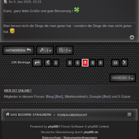
B
So 5. Jan 2025, 23:15
e
i
Ganz, ganz liebe Grüße und gute Besserung !
t
r
a
g
Man bereut nicht die Dinge die man getan hat - sondern die Dinge die man nicht getan
hat.
N
A
C
H
ANTWORTEN
O
B
E
…
…
7
SEITE
7
VON
14
136 Beiträge
1
5
6
8
9
14
VORHERIGE
NÄCH
N
GEHE ZU
WER IST ONLINE?
Mitglieder in diesem Forum:
Bing [Bot]
,
Bittefesselmich
,
Google [Bot]
und 5 Gäste
DAS BIZARRE STAHLWERK
FOREN-ÜBERSICHT
Powered by
phpBB
® Forum Software © phpBB Limited
Deutsche Übersetzung durch
phpBB.de
Datenschutz
|
Nutzungsbedingungen