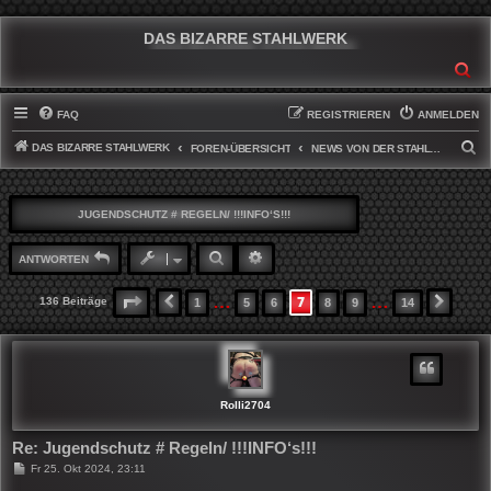
DAS BIZARRE STAHLWERK
SU
FAQ
REGISTRIEREN
ANMELDEN
DAS BIZARRE STAHLWERK
S
FOREN-ÜBERSICHT
NEWS VON DER STAHLWERKFRONT
U
C
JUGENDSCHUTZ # REGELN/ !!!INFO‘S!!!
H
E
SUCHE
ERWEITERTE SUCHE
ANTWORTEN
…
…
7
SEITE
7
VON
14
136 Beiträge
1
5
6
8
9
14
VORHERIGE
NÄCH
Rolli2704
Re: Jugendschutz # Regeln/ !!!INFO‘s!!!
B
Fr 25. Okt 2024, 23:11
e