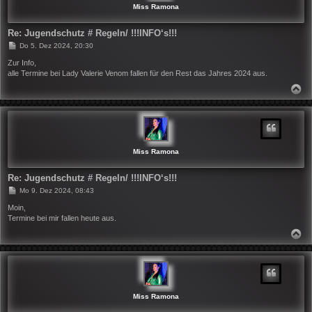
N
Miss Ramona
Re: Jugendschutz # Regeln/ !!!INFO‘s!!!
B
Do 5. Dez 2024, 20:30
e
i
Zur Info,
t
alle Termine bei Lady Valerie Venom fallen für den Rest das Jahres 2024 aus.
r
a
N
g
A
C
H
O
B
E
N
Miss Ramona
Re: Jugendschutz # Regeln/ !!!INFO‘s!!!
B
Mo 9. Dez 2024, 08:43
e
i
Moin,
t
Termine bei mir fallen heute aus.
r
a
N
g
A
C
H
O
B
E
N
Miss Ramona