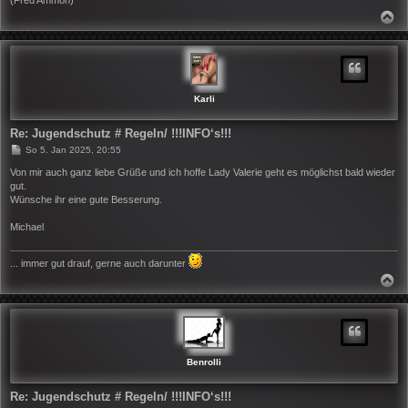
(Fred Ammon)
N
A
C
H
O
B
E
N
Karli
Re: Jugendschutz # Regeln/ !!!INFO‘s!!!
B
So 5. Jan 2025, 20:55
e
i
Von mir auch ganz liebe Grüße und ich hoffe Lady Valerie geht es möglichst bald wieder
t
gut.
r
Wünsche ihr eine gute Besserung.
a
g
Michael
... immer gut drauf, gerne auch darunter
N
A
C
H
O
B
E
N
Benrolli
Re: Jugendschutz # Regeln/ !!!INFO‘s!!!