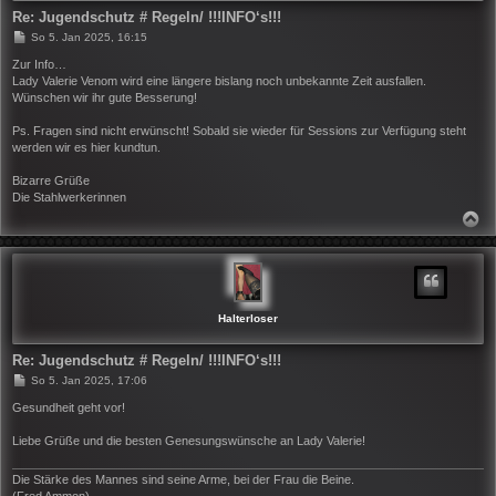
Re: Jugendschutz # Regeln/ !!!INFO‘s!!!
B
So 5. Jan 2025, 16:15
e
i
Zur Info…
t
Lady Valerie Venom wird eine längere bislang noch unbekannte Zeit ausfallen.
r
Wünschen wir ihr gute Besserung!
a
g
Ps. Fragen sind nicht erwünscht! Sobald sie wieder für Sessions zur Verfügung steht
werden wir es hier kundtun.
Bizarre Grüße
Die Stahlwerkerinnen
N
A
C
H
O
B
E
N
Halterloser
Re: Jugendschutz # Regeln/ !!!INFO‘s!!!
B
So 5. Jan 2025, 17:06
e
i
Gesundheit geht vor!
t
r
Liebe Grüße und die besten Genesungswünsche an Lady Valerie!
a
g
Die Stärke des Mannes sind seine Arme, bei der Frau die Beine.