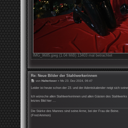
IMG_9685.jpeg (1.04 MiB) 13403 mal betrachtet
Re: Neue Bilder der Stahlwerkerinnen
B
von
Halterloser
»
Mo 23. Dez 2024, 06:47
e
i
Leider ist heute schon der 23. und der Adentskalender neigt sich seinem
t
r
Ich wünsche allen Stahlwerkerinnen und allen Gästen des Stahlwerks r
a
letztes Bild hier ....
g
Die Stärke des Mannes sind seine Arme, bei der Frau die Beine.
(Fred Ammon)