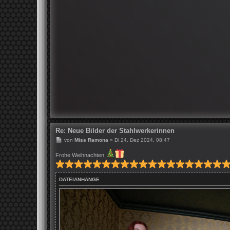
Re: Neue Bilder der Stahlwerkerinnen
B
von
Miss Ramona
»
Di 24. Dez 2024, 08:47
e
i
Frohe Weihnachten
t
r
a
g
DATEIANHÄNGE