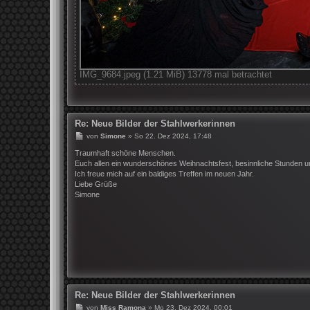
IMG_9684.jpeg (1.21 MiB) 13778 mal betrachtet
Re: Neue Bilder der Stahlwerkerinnen
B
von
Simone
»
So 22. Dez 2024, 17:48
e
i
Traumhaft schöne Menschen.
t
Euch allen ein wunderschönes Weihnachtsfest, besinnliche Stunden 
r
Ich freue mich auf ein baldiges Treffen im neuen Jahr.
a
Liebe Grüße
g
Simone
Re: Neue Bilder der Stahlwerkerinnen
B
von
Miss Ramona
»
Mo 23. Dez 2024, 00:01