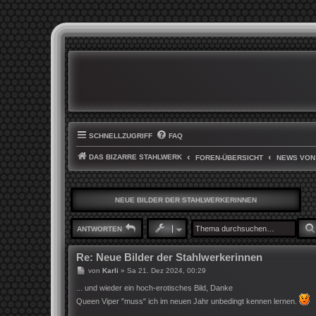
SCHNELLZUGRIFF
FAQ
DAS BIZARRE STAHLWERK
FOREN-ÜBERSICHT
NEWS VON
NEUE BILDER DER STAHLWERKERINNEN
ANTWORTEN
Re: Neue Bilder der Stahlwerkerinnen
B
von
Karli
»
Sa 21. Dez 2024, 00:29
e
i
... und wieder ein hoch-erotisches Bild, Danke
t
Queen Viper "muss" ich im neuen Jahr unbedingt kennen lernen.
r
a