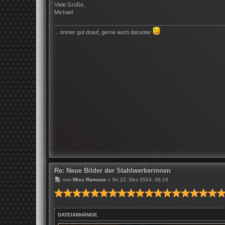
g
Viele Grüße,
Michael
... immer gut drauf, gerne auch darunter
Re: Neue Bilder der Stahlwerkerinnen
B
von
Miss Ramona
»
So 22. Dez 2024, 08:19
e
i
t
r
a
DATEIANHÄNGE
g