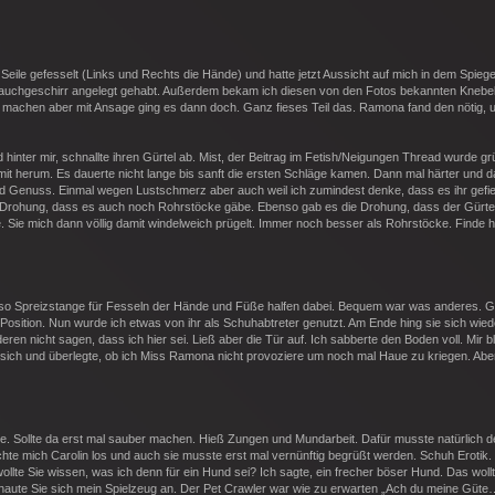
ile gefesselt (Links und Rechts die Hände) und hatte jetzt Aussicht auf mich in dem Spiegel
auchgeschirr angelegt gehabt. Außerdem bekam ich diesen von den Fotos bekannten Knebel
u machen aber mit Ansage ging es dann doch. Ganz fieses Teil das. Ramona fand den nötig,
hinter mir, schnallte ihren Gürtel ab. Mist, der Beitrag im Fetish/Neigungen Thread wurde gr
amit herum. Es dauerte nicht lange bis sanft die ersten Schläge kamen. Dann mal härter und 
d Genuss. Einmal wegen Lustschmerz aber auch weil ich zumindest denke, dass es ihr gefie
re Drohung, dass es auch noch Rohrstöcke gäbe. Ebenso gab es die Drohung, dass der Gürtel
 Sie mich dann völlig damit windelweich prügelt. Immer noch besser als Rohrstöcke. Finde h
 Also Spreizstange für Fesseln der Hände und Füße halfen dabei. Bequem war was anderes. 
Position. Nun wurde ich etwas von ihr als Schuhabtreter genutzt. Am Ende hing sie sich wied
ren nicht sagen, dass ich hier sei. Ließ aber die Tür auf. Ich sabberte den Boden voll. Mir bl
 sich und überlegte, ob ich Miss Ramona nicht provoziere um noch mal Haue zu kriegen. Abe
atte. Sollte da erst mal sauber machen. Hieß Zungen und Mundarbeit. Dafür musste natürlich d
chte mich Carolin los und auch sie musste erst mal vernünftig begrüßt werden. Schuh Erotik.
lte Sie wissen, was ich denn für ein Hund sei? Ich sagte, ein frecher böser Hund. Das wollt
aute Sie sich mein Spielzeug an. Der Pet Crawler war wie zu erwarten „Ach du meine Güte