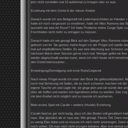
jetzt nicht vorstellen mal 10 aufeinmal zu kriegen oder so was.
Erziehung mit dem Gürtel & der mieser Knebel
Danach wurde ich ans Bettgestell mit Ledermanschetten an Händen + Se
hatte ich noch vergessen zu erwähnen, hatte mir Miss Ramona das B
aussieht wie eine Art Rose!? Ich hatte Probleme meine Zunge Spitz z
Frechheiten nicht mehr zu ertragen zu müssen.
Danach hatte ich wie gesagt Blick auf den Spiegel. Miss Ramona stand 
gelesen von ihr. Sie genoss meine Angst vor der Prügel und spielte d
mal auf empfindlichere Stellen. Es war eine Mischung aus Schmerz un
nächsten Mal in einer Session gerne noch mal. Weniger gefiel mir ih
wieder abgeschnallt werden kann, wenn ich mich heute nicht benehme.
den Gürtel interessanter...
Erniedrigung/Demütigung und erste Ruhe/Liegezeit
Nach etwas Prügel wurde ich unter den Bock hin gefesselt/platziert.
noch mal Sicherung mit Seilen, die es noch schwerer machten mit der 
eigene Tasche um und sagte mir, sie ginge jetzt und sie würde den ande
über als hoffen und warten von irgendwem erlöst zu werden. Das zog
mit dem Knebel nicht möglich und so musste ich ausharren.
Mein erstes Spiel mit Carolin + weitere (Hunde) Erziehung.
Carolin fand es gar nicht lustig, dass ich den Boden voll gesabbert h
raus. War glücklich als er raus war. Wie gesagt. Fieses Teil. Dann ma
zu wenig Elan dabei und so musste ich mich mehr anstrengen. Dann wol
noch sehen. Ob man mich nicht erzogen bekäme. Aber erst einmal sch