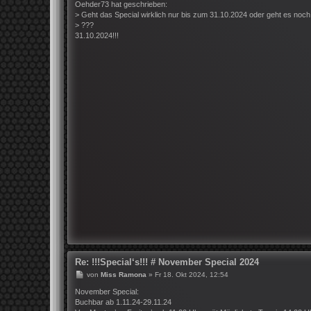
i
Oehder73 hat geschrieben:
t
> Geht das Special wirklich nur bis zum 31.10.2024 oder geht es noch
r
> ???
a
31.10.2024!!!
g
Re: !!!Special‘s!!! # November Special 2024
B
von
Miss Ramona
»
Fr 18. Okt 2024, 12:54
e
i
November Special:
t
Buchbar ab 1.11.24-29.11.24
r