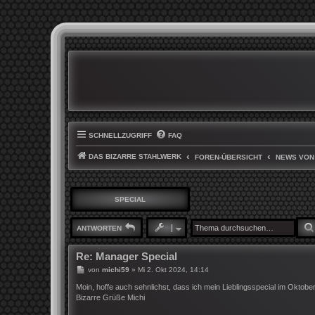
SCHNELLZUGRIFF
FAQ
DAS BIZARRE STAHLWERK
FOREN-ÜBERSICHT
NEWS VON
SPECIAL
ANTWORTEN
Re: Manager Special
B
von
michi59
»
Mi 2. Okt 2024, 14:14
e
i
Moin, hoffe auch sehnlichst, dass ich mein Lieblingsspecial im Okto
t
Bizarre Grüße Michi
r
a