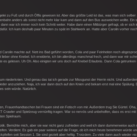
ei zu Fuß und durch Öffis gewesen ist. Aber das größte Leid ist das, was man sich selber 
aßenbahn anders als sonst nicht mehr klar kam und dann auf den Bus ausweichen wollte. Ein 
dann war ich immer noch kein Schritt weiter. Habe dann einen Mitbürger gefragt, ob er sich
afür. Ich kam deshalb paar Minuten zu spät im Stahlwerk an. Hatte aber Carolin vorher noch
nd Carolin machte auf. Nett ins Bad geführt worden, Cola und paar Feinheiten noch abgesproc
 lieber ohne Knebel. Ich erwiderte, ich bin allerdings manchmal frech, und dann war mir schnel
tte es gelesen. Uh Oh. Also einigten wir uns doch auf Knebel Erlaubnis. Dann Cola getrunken 
um niederknien. Und genau das tat ich gerade zur Missgunst der Herrin nicht. Und außerde
wieder anzuziehen. Naja, ich war dann doch auf den Knien und bekam erst mal eine Spülung.
es sein würde. Natürlich.
n, Frauenhandtaschen bei Frauen sind ein Fetisch von mir. Außerdem trug Sie Gürtel. Oha, 
 Crawler und Spielzeug vernünftig tragen. War so nervös und unbeholfen, dass es erst mit 
nten Spielraum.
Erotik. Bemühte mich, aber sie war nicht ganz zufrieden und weil ich dann dummerweise auch
ifen. Verdient. Es gab ein paar weitere auf die Frage, ob ich mich heute benehmen würde und
feifen seit Session 1. Sie sind gezielt aber heftig. Trotzdem. Zu viele dann auch wieder nic