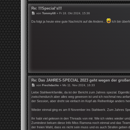
Re: !!!Special‘s!!!
B
von
Tommy68
»
Fr 18. Okt 2024, 15:36
e
i
Da folgt ja heute eine gute Nachricht auf die Andere...
Ich bin überf
t
r
a
g
Re: Das JAHRES-SPECIAL 2023 geht wegen der großen 
B
von
Frechdachs
»
Mo 11. Nov 2024, 16:33
e
i
Liebe Stahlwerkfamilie, da ist der Bericht zum Jahres spezial. Eigentl
t
zwischendurch aber alles weg gewesen ist und ich nochmal neu anfangen
r
der Session, aber dreht sie einfach im Kopf als Reihenfolge anders h
a
g
Wieder einmal ging es am 8 November ins Stahlwerk. Zum Jahres Spe
Ihr habt viel gelesen in den Threads von mir. Wie ich vieles wieder 
Zumindest bekam diese Info Miss Ramona noch einmal und das Team. Ke
der freien Wahl, dass es nicht sein muss und es auch Strafen geben da