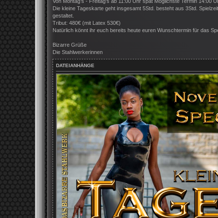
Von Montag’s - Freitag’s ab 11:00 Uhr spät Möglichste Termin 14:00 U
a
Die kleine Tageskarte geht insgesamt 5Std. besteht aus 3Std. Spielzeit
g
gestaltet.
Tribut: 480€ (mit Latex 530€)
Natürlich könnt ihr euch bereits heute euren Wunschtermin für das Spe
Bizarre Grüße
Die Stahlwerkerinnen
DATEIANHÄNGE