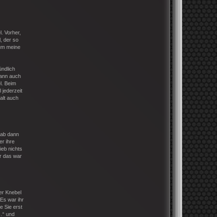
. Vorher,
, der so
 um meine
ündlich
dann auch
l. Beim
 jederzeit
alt auch
Gab dann
er ihre
ieb nichts
r das war
er Knebel
 Es war ihr
e Sie erst
…“ und