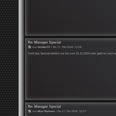
g
Re: Manager Special
B
von
Oehder73
»
Do 17. Okt 2024, 13:08
e
i
Geht das Special wirklich nur bis zum 31.10.2024 oder geht es noch w
t
r
a
g
Re: Manager Special
B
von
Miss Ramona
»
Do 17. Okt 2024, 13:27
e