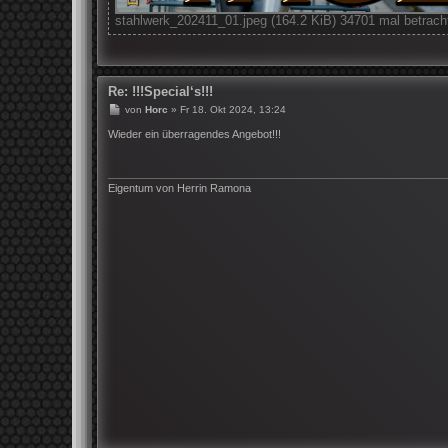
stahlwerk_202411_01.jpeg (164.2 KiB) 34701 mal betrach
Re: !!!Special‘s!!!
B
von
Horc
»
Fr 18. Okt 2024, 13:24
e
i
Wieder ein überragendes Angebot!!!
t
r
a
g
Eigentum von Herrin Ramona