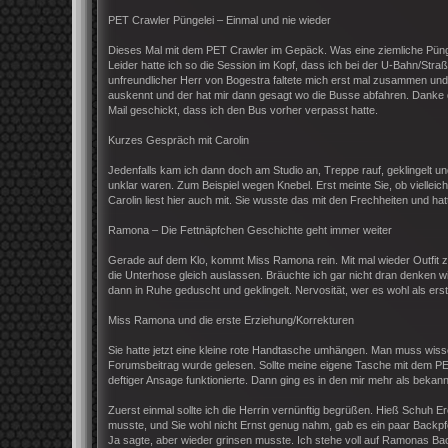
PET Crawler Püngelei – Einmal und nie wieder
Dieses Mal mit dem PET Crawler im Gepäck. Was eine ziemliche Püngel
Leider hatte ich so die Session im Kopf, dass ich bei der U-Bahn/Str
unfreundlicher Herr von Bogestra faltete mich erst mal zusammen und 
auskennt und der hat mir dann gesagt wo die Busse abfahren. Danke d
Mail geschickt, dass ich den Bus vorher verpasst hatte.
Kurzes Gespräch mit Carolin
Jedenfalls kam ich dann doch am Studio an, Treppe rauf, geklingelt u
unklar waren. Zum Beispiel wegen Knebel. Erst meinte Sie, ob vielleicht
Carolin liest hier auch mit. Sie wusste das mit den Frechheiten und ha
Ramona – Die Fettnäpfchen Geschichte geht immer weiter
Gerade auf dem Klo, kommt Miss Ramona rein. Mit mal wieder Outfit z
die Unterhose gleich auslassen. Bräuchte ich gar nicht dran denken 
dann in Ruhe geduscht und geklingelt. Nervosität, wer es wohl als erst
Miss Ramona und die erste Erziehung/Korrekturen
Sie hatte jetzt eine kleine rote Handtasche umhängen. Man muss wisse
Forumsbeitrag wurde gelesen. Sollte meine eigene Tasche mit dem PET
deftiger Ansage funktionierte. Dann ging es in den mir mehr als bekan
Zuerst einmal sollte ich die Herrin vernünftig begrüßen. Hieß Schuh 
musste, und Sie wohl nicht Ernst genug nahm, gab es ein paar Backpfe
Ja sagte, aber wieder grinsen musste. Ich stehe voll auf Ramonas Backp