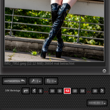
IMG_7952.jpeg (12.12 MiB) 26654 mal betrachtet
N
A
C
H
ANTWORTEN
O
B
E
…
…
12
SEITE
12
VON
16
156 Beiträge
1
10
11
13
14
16
VORHERIGE
NÄ
N
GEHE ZU