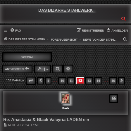
DAS BIZARRE STAHLWERK
SU
FAQ
REGISTRIEREN
ANMELDEN
DAS BIZARRE STAHLWERK
S
FOREN-ÜBERSICHT
NEWS VON DER STAHLWERKFRONT
U
C
SPECIAL
H
E
SUCHE
ERWEITERTE SUCHE
ANTWORTEN
…
…
12
SEITE
12
VON
16
156 Beiträge
1
10
11
13
14
16
VORHERIGE
NÄ
Karli
Re: Anastasia & Black Valcyria LADEN ein
B
Mi 31. Jul 2024, 17:50
e