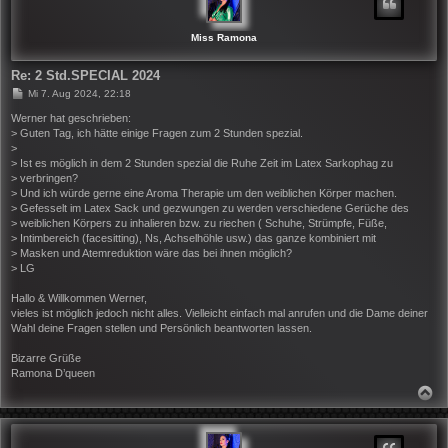
B
E
N
Miss Ramona
Re: 2 Std.SPECIAL 2024
B
Mi 7. Aug 2024, 22:18
e
i
Werner hat geschrieben:
t
> Guten Tag, ich hätte einige Fragen zum 2 Stunden spezial.
r
>
a
> Ist es möglich in dem 2 Stunden spezial die Ruhe Zeit im Latex Sarkophag zu
g
> verbringen?
> Und ich würde gerne eine Aroma Therapie um den weiblichen Körper machen.
> Gefesselt im Latex Sack und gezwungen zu werden verschiedene Gerüche des
> weiblichen Körpers zu inhalieren bzw. zu riechen ( Schuhe, Strümpfe, Füße,
> Intimbereich (facesitting), Ns, Achselhöhle usw.) das ganze kombiniert mit
> Masken und Atemreduktion wäre das bei ihnen möglich?
> LG
Hallo & Willkommen Werner,
vieles ist möglich jedoch nicht alles. Vielleicht einfach mal anrufen und die Dame deiner
Wahl deine Fragen stellen und Persönlich beantworten lassen.
Bizarre Grüße
Ramona D’queen
N
A
C
H
O