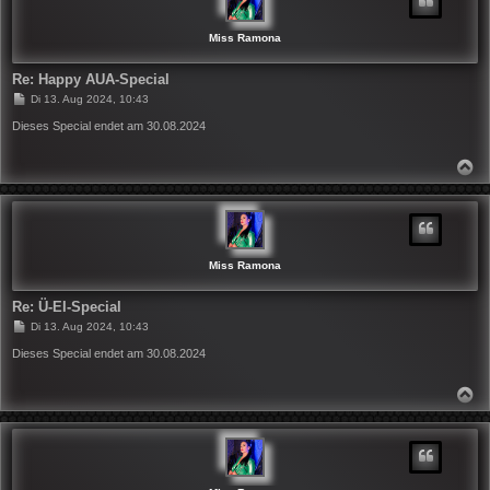
B
E
N
Miss Ramona
Re: Happy AUA-Special
B
Di 13. Aug 2024, 10:43
e
i
Dieses Special endet am 30.08.2024
t
r
a
N
g
A
C
H
O
B
E
N
Miss Ramona
Re: Ü-EI-Special
B
Di 13. Aug 2024, 10:43
e
i
Dieses Special endet am 30.08.2024
t
r
a
N
g
A
C
H
O
B
E