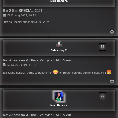
N
Miss Ramona
Re: 2 Std.SPECIAL 2024
B
Di 13. Aug 2024, 10:48
e
i
Dieses Special endet am 30.09.2024
t
r
a
N
g
A
C
H
O
B
Rubberboy21
E
N
Re: Anastasia & Black Valcyria LADEN ein
B
Mi 14. Aug 2024, 13:39
e
i
Einladung herzlich gerne angenommen
ich freue mich und bin sehr gespannt
t
r
a
N
g
A
C
H
O
B
E
N
Miss Ramona
Re: Anastasia & Black Valcyria LADEN ein