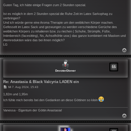
e
i
Guten Tag, ich hätte einige Fragen zum 2 Stunden spezial.
t
r
Ist es möglich in dem 2 Stunden spezial die Ruhe Zeit im Latex Sarkophag zu
a
verbringen?
g
Und ich würde gerne eine Aroma Therapie um den weiblichen Körper machen.
Gefesselt im Latex Sack und gezwungen zu werden verschiedene Gerüche des
weiblichen Körpers zu inhalieren bzw. zu riechen ( Schuhe, Strümpfe, Füße,
Intimbereich (facesitting), Ns, Achselhöhle usw.) das ganze kombiniert mit Masken und
Atemreduktion wäre das bei ihnen möglich?
LG
N
A
C
H
O
B
DevoterDiener
E
N
Re: Anastasia & Black Valcyria LADEN ein
B
Mi 7. Aug 2024, 15:43
e
i
1,82m und 1,95m
t
Ich fühle mich bereits bei den Gedanken an diese Göttinen so klein
r
a
g
Vanessa - Eigentum der Göttin Anastasia!
N
A
C
H
O