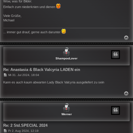
i
Wow, was für Bilder.
t
Einfach zum niederknien und dienen
r
a
g
Viele Grüße,
Michael
... immer gut drauf, gerne auch darunter
N
A
C
H
O
B
ShampooLover
E
N
Re: Anastasia & Black Valcyria LADEN ein
B
Mi 31. Jul 2024, 18:04
e
i
Kann es auch kaum abwarten Lady Black Valcyria ausgeliefert zu sein
t
r
a
N
g
A
C
H
O
B
Werner
E
N
Re: 2 Std.SPECIAL 2024
B
Fr 2. Aug 2024, 12:19