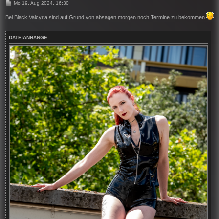
B
Mo 19. Aug 2024, 16:30
e
i
Bei Black Valcyria sind auf Grund von absagen morgen noch Termine zu bekommen
t
r
a
DATEIANHÄNGE
g