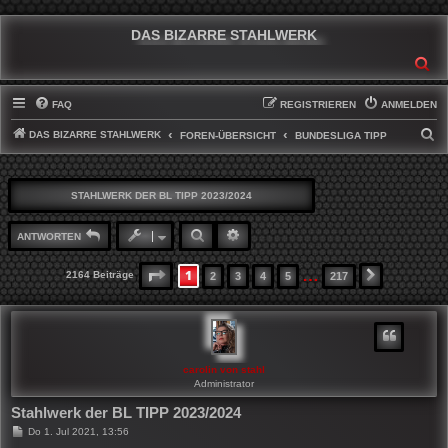
DAS BIZARRE STAHLWERK
SU
FAQ
REGISTRIEREN
ANMELDEN
DAS BIZARRE STAHLWERK
S
FOREN-ÜBERSICHT
BUNDESLIGA TIPP
U
C
STAHLWERK DER BL TIPP 2023/2024
H
E
SUCHE
ERWEITERTE SUCHE
ANTWORTEN
…
1
SEITE
1
VON
217
2164 Beiträge
2
3
4
5
217
NÄCHSTE
carolin von stahl
Administrator
Stahlwerk der BL TIPP 2023/2024
B
Do 1. Jul 2021, 13:56
e