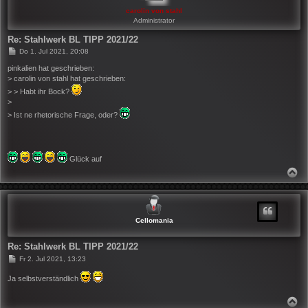
E
N
carolin von stahl
Administrator
Re: Stahlwerk BL TIPP 2021/22
B
Do 1. Jul 2021, 20:08
e
i
pinkalien hat geschrieben:
t
> carolin von stahl hat geschrieben:
r
> > Habt ihr Bock?
a
g
>
> Ist ne rhetorische Frage, oder?
Glück auf
N
A
C
H
O
B
Cellomania
E
N
Re: Stahlwerk BL TIPP 2021/22
B
Fr 2. Jul 2021, 13:23
e
i
Ja selbstverständlich
t
r
a
N
g