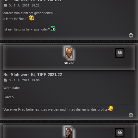
B
Do 1. Jul 2021, 18:21
e
i
carolin von stahl hat geschrieben:
t
> Habt ihr Bock?
r
a
g
Ist ne rhetorische Frage, oder?
N
A
C
H
O
B
E
N
Slaveo
Re: Stahlwerk BL TIPP 2021/22
B
Do 1. Jul 2021, 19:00
e
i
Wäre dabei
t
r
Slaveo
a
g
Von einer Frau beherrscht zu werden und Ihr zu dienen ist das größte
N
A
C
H
O
B