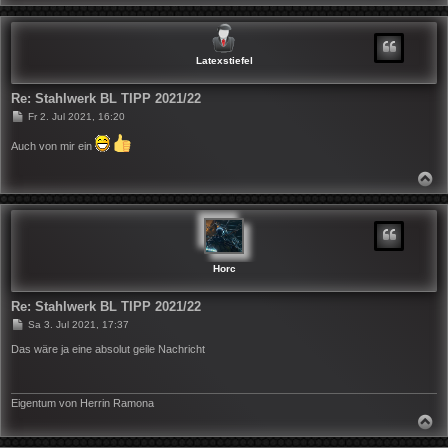
A
C
H
O
B
Latexstiefel
E
N
Re: Stahlwerk BL TIPP 2021/22
B
Fr 2. Jul 2021, 16:20
e
i
Auch von mir ein
t
r
a
N
g
A
C
H
O
B
E
N
Horc
Re: Stahlwerk BL TIPP 2021/22
B
Sa 3. Jul 2021, 17:37
e
i
Das wäre ja eine absolut geile Nachricht
t
r
a
g
Eigentum von Herrin Ramona
N
A
C