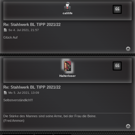
H
O
B
calilife
E
N
Re: Stahlwerk BL TIPP 2021/22
B
So 4. Jul 2021, 21:57
e
i
Glück Auf
t
r
a
N
g
A
C
H
O
B
E
N
Halterloser
Re: Stahlwerk BL TIPP 2021/22
B
Mo 5. Jul 2021, 13:09
e
i
Selbstverständlich!!!
t
r
a
g
Die Stärke des Mannes sind seine Arme, bei der Frau die Beine.
(Fred Ammon)
N
A
C