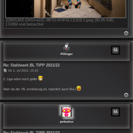
1D9A53AE-DA53-422C-9B7D-5F8F6CCE82E3.jpeg (80.85 KiB)
174384 mal betrachtet
N
A
C
H
O
B
Pillinger
E
N
Re: Stahlwerk BL TIPP 2021/22
B
Do 1. Jul 2021, 15:22
e
i
2. Liga wäre noch geiler
t
r
a
Aber da der VfL erstklassig ist, natürlich auch BuLi
g
N
A
C
H
O
B
E
N
pinkalien
Re: Stahlwerk BL TIPP 2021/22