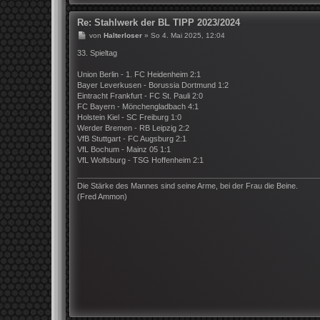
Re: Stahlwerk der BL TIPP 2023/2024
B
von
Halterloser
»
So 4. Mai 2025, 12:04
e
i
33. Spieltag
t
r
Union Berlin - 1. FC Heidenheim 2:1
a
Bayer Leverkusen - Borussia Dortmund 1:2
g
Eintracht Frankfurt - FC St. Pauli 2:0
FC Bayern - Mönchengladbach 4:1
Holstein Kiel - SC Freiburg 1:0
Werder Bremen - RB Leipzig 2:2
VfB Stuttgart - FC Augsburg 2:1
VfL Bochum - Mainz 05 1:1
VfL Wolfsburg - TSG Hoffenheim 2:1
Die Stärke des Mannes sind seine Arme, bei der Frau die Beine.
(Fred Ammon)