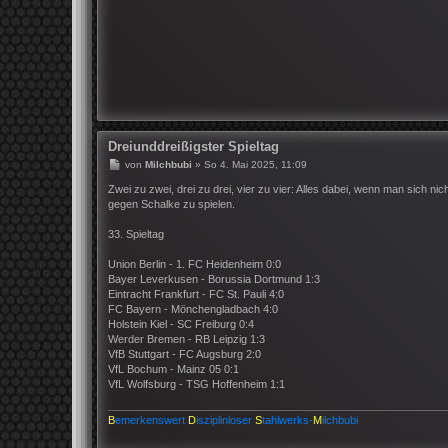
Dreiunddreißigster Spieltag
B
von
Milchbubi
»
So 4. Mai 2025, 11:09
e
i
Zwei zu zwei, drei zu drei, vier zu vier: Alles dabei, wenn man sich n
t
gegen Schalke zu spielen.
r
a
33. Spieltag
g
Union Berlin - 1. FC Heidenheim 0:0
Bayer Leverkusen - Borussia Dortmund 1:3
Eintracht Frankfurt - FC St. Pauli 4:0
FC Bayern - Mönchengladbach 4:0
Holstein Kiel - SC Freiburg 0:4
Werder Bremen - RB Leipzig 1:3
VfB Stuttgart - FC Augsburg 2:0
VfL Bochum - Mainz 05 0:1
VfL Wolfsburg - TSG Hoffenheim 1:1
B
emerkenswert
D
isziplinloser
S
tahlwerks-
M
ilchbubi