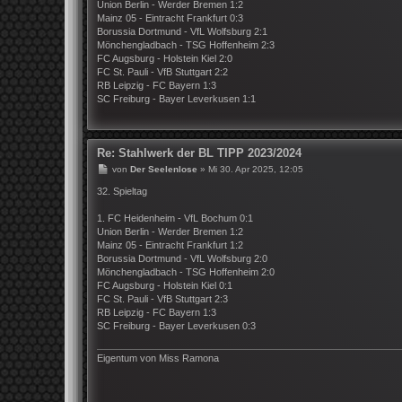
Union Berlin - Werder Bremen 1:2
g
Mainz 05 - Eintracht Frankfurt 0:3
Borussia Dortmund - VfL Wolfsburg 2:1
Mönchengladbach - TSG Hoffenheim 2:3
FC Augsburg - Holstein Kiel 2:0
FC St. Pauli - VfB Stuttgart 2:2
RB Leipzig - FC Bayern 1:3
SC Freiburg - Bayer Leverkusen 1:1
Re: Stahlwerk der BL TIPP 2023/2024
B
von
Der Seelenlose
»
Mi 30. Apr 2025, 12:05
e
i
32. Spieltag
t
r
1. FC Heidenheim - VfL Bochum 0:1
a
Union Berlin - Werder Bremen 1:2
g
Mainz 05 - Eintracht Frankfurt 1:2
Borussia Dortmund - VfL Wolfsburg 2:0
Mönchengladbach - TSG Hoffenheim 2:0
FC Augsburg - Holstein Kiel 0:1
FC St. Pauli - VfB Stuttgart 2:3
RB Leipzig - FC Bayern 1:3
SC Freiburg - Bayer Leverkusen 0:3
Eigentum von Miss Ramona