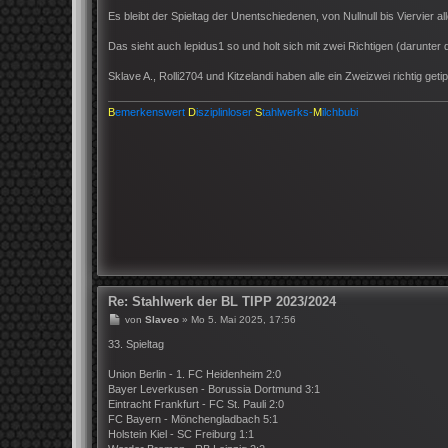
e
i
Es bleibt der Spieltag der Unentschiedenen, von Nullnull bis Viervier al
t
r
Das sieht auch lepidus1 so und holt sich mit zwei Richtigen (darunte
a
g
Sklave A., Rolli2704 und Kitzelandi haben alle ein Zweizwei richtig getip
B
emerkenswert
D
isziplinloser
S
tahlwerks-
M
ilchbubi
Re: Stahlwerk der BL TIPP 2023/2024
B
von
Slaveo
»
Mo 5. Mai 2025, 17:56
e
i
33. Spieltag
t
r
Union Berlin - 1. FC Heidenheim 2:0
a
Bayer Leverkusen - Borussia Dortmund 3:1
g
Eintracht Frankfurt - FC St. Pauli 2:0
FC Bayern - Mönchengladbach 5:1
Holstein Kiel - SC Freiburg 1:1