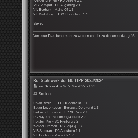
Werder Bremen - RB Leipzig 2:2
VfB Stuttgart - FC Augsburg 2:1
VfL Bochum - Mainz 05 1:3
VfL Wolfsburg - TSG Hoffenheim 1:1
Slaveo
Von einer Frau beherrscht zu werden und Ihr zu dienen ist das größt
Re: Stahlwerk der BL TIPP 2023/2024
B
von
Sklave A.
»
Mo 5. Mai 2025, 21:23
e
i
33. Spieltag
t
r
Union Berlin - 1. FC Heidenheim 1:0
a
Bayer Leverkusen - Borussia Dortmund 1:3
g
Eintracht Frankfurt - FC St. Pauli 2:1
FC Bayern - Mönchengladbach 2:2
Holstein Kiel - SC Freiburg 2:2
Werder Bremen - RB Leipzig 1:3
VfB Stuttgart - FC Augsburg 1:1
VfL Bochum - Mainz 05 1:2