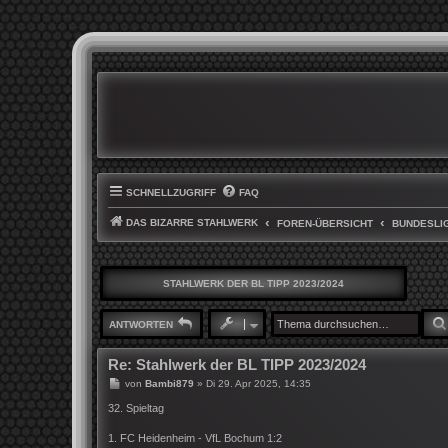
SCHNELLZUGRIFF
FAQ
DAS BIZARRE STAHLWERK
FOREN-ÜBERSICHT
BUNDESLIG
STAHLWERK DER BL TIPP 2023/2024
ANTWORTEN
Re: Stahlwerk der BL TIPP 2023/2024
B
von
Bambi879
»
Di 29. Apr 2025, 14:35
e
i
32. Spieltag
t
r
1. FC Heidenheim - VfL Bochum 1:2
a