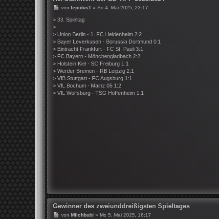
B
von
lepidus1
»
So 4. Mai 2025, 23:17
e
i
> 33. Spieltag
t
>
r
> Union Berlin - 1. FC Heidenheim 2:2
a
> Bayer Leverkusen - Borussia Dortmund 0:1
g
> Eintracht Frankfurt - FC St. Pauli 3:1
> FC Bayern - Mönchengladbach 2:2
> Holstein Kiel - SC Freiburg 1:1
> Werder Bremen - RB Leipzig 2:1
> VfB Stuttgart - FC Augsburg 1:1
> VfL Bochum - Mainz 05 1:2
> VfL Wolfsburg - TSG Hoffenheim 1:1
Gewinner des zweiunddreißigsten Spieltages
B
von
Milchbubi
»
Mo 5. Mai 2025, 16:17