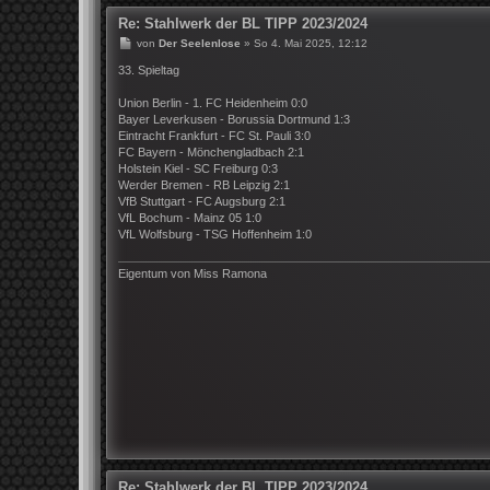
Re: Stahlwerk der BL TIPP 2023/2024
B
von
Der Seelenlose
»
So 4. Mai 2025, 12:12
e
i
33. Spieltag
t
r
Union Berlin - 1. FC Heidenheim 0:0
a
Bayer Leverkusen - Borussia Dortmund 1:3
g
Eintracht Frankfurt - FC St. Pauli 3:0
FC Bayern - Mönchengladbach 2:1
Holstein Kiel - SC Freiburg 0:3
Werder Bremen - RB Leipzig 2:1
VfB Stuttgart - FC Augsburg 2:1
VfL Bochum - Mainz 05 1:0
VfL Wolfsburg - TSG Hoffenheim 1:0
Eigentum von Miss Ramona
Re: Stahlwerk der BL TIPP 2023/2024