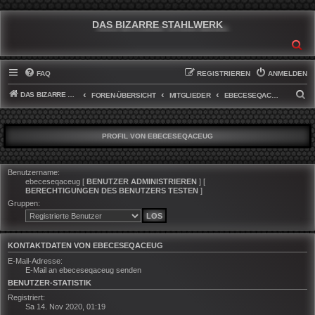
DAS BIZARRE STAHLWERK
SU
FAQ
REGISTRIEREN
ANMELDEN
DAS BIZARRE STAHLWERK
S
FOREN-ÜBERSICHT
MITGLIEDER
EBECESEQACEUG
U
C
PROFIL VON EBECESEQACEUG
H
E
Benutzername:
ebeceseqaceug
[
BENUTZER ADMINISTRIEREN
] [
BERECHTIGUNGEN DES BENUTZERS TESTEN
]
Gruppen:
KONTAKTDATEN VON EBECESEQACEUG
E-Mail-Adresse:
E-Mail an ebeceseqaceug senden
BENUTZER-STATISTIK
Registriert:
Sa 14. Nov 2020, 01:19