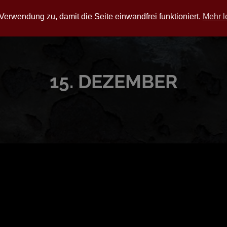
LWERKERINNEN
NEWS
JOBS
BDSM STUDIO
LATEX
erwendung zu, damit die Seite einwandfrei funktioniert.
Mehr l
15. DEZEMBER