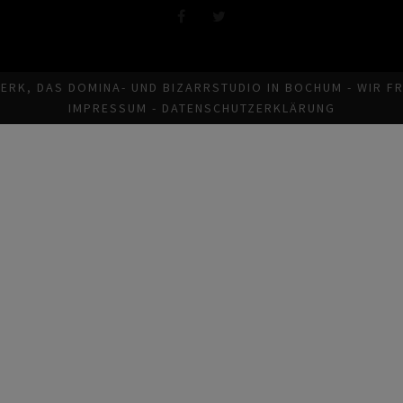
ERK, DAS DOMINA- UND BIZARRSTUDIO IN BOCHUM - WIR F
IMPRESSUM
-
DATENSCHUTZERKLÄRUNG