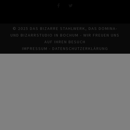
© 2025 DAS BIZARRE STAHLWERK, DAS DOMINA-
UND BIZARRSTUDIO IN BOCHUM - WIR FREUEN UNS
AUF IHREN BESUCH
IMPRESSUM
-
DATENSCHUTZERKLÄRUNG