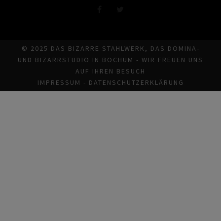
© 2025 DAS BIZARRE STAHLWERK, DAS DOMINA-
UND BIZARRSTUDIO IN BOCHUM - WIR FREUEN UNS
AUF IHREN BESUCH
IMPRESSUM
-
DATENSCHUTZERKLÄRUNG